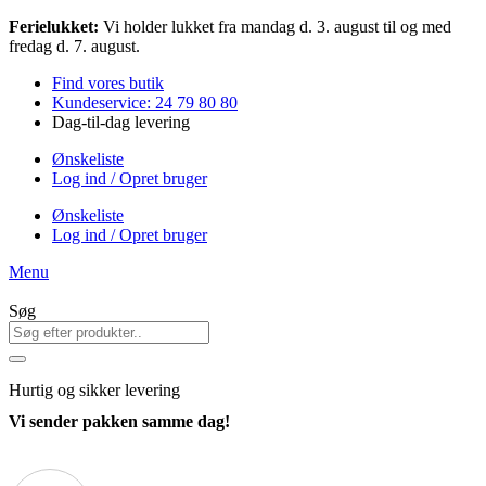
Videre
Ferielukket:
Vi holder lukket fra mandag d. 3. august til og med
til
fredag d. 7. august.
indhold
Find vores butik
Kundeservice: 24 79 80 80
Dag-til-dag levering
Ønskeliste
Log ind / Opret bruger
Ønskeliste
Log ind / Opret bruger
Menu
Søg
Hurtig
og sikker levering
Vi sender pakken samme dag!