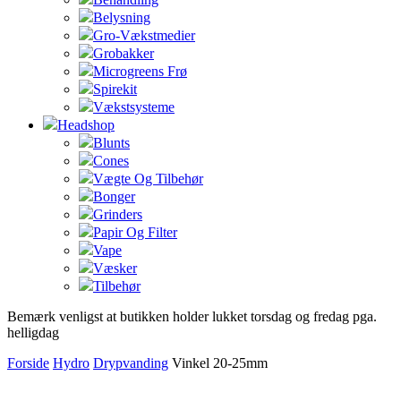
Belysning
Gro-Vækstmedier
Grobakker
Microgreens Frø
Spirekit
Vækstsysteme
Headshop
Blunts
Cones
Vægte Og Tilbehør
Bonger
Grinders
Papir Og Filter
Vape
Væsker
Tilbehør
Bemærk venligst at butikken holder lukket torsdag og fredag pga.
helligdag
Forside
Hydro
Drypvanding
Vinkel 20-25mm