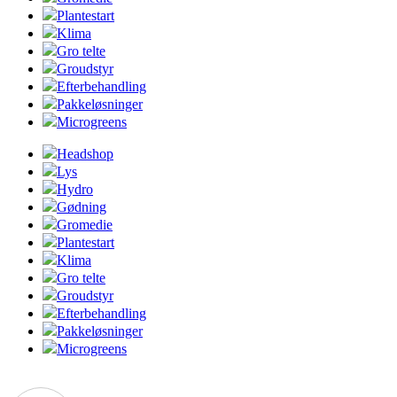
Plantestart
Klima
Gro telte
Groudstyr
Efterbehandling
Pakkeløsninger
Microgreens
Headshop
Lys
Hydro
Gødning
Gromedie
Plantestart
Klima
Gro telte
Groudstyr
Efterbehandling
Pakkeløsninger
Microgreens