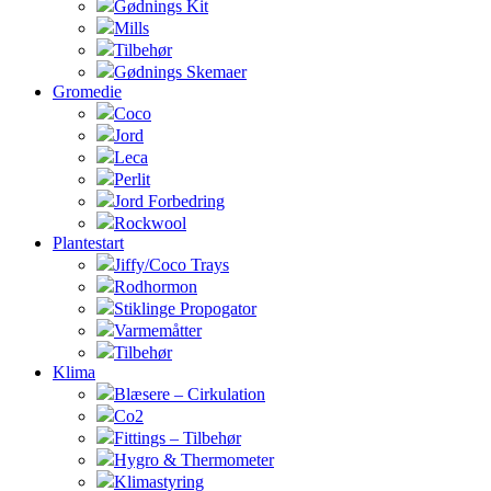
Gødnings Kit
Mills
Tilbehør
Gødnings Skemaer
Gromedie
Coco
Jord
Leca
Perlit
Jord Forbedring
Rockwool
Plantestart
Jiffy/Coco Trays
Rodhormon
Stiklinge Propogator
Varmemåtter
Tilbehør
Klima
Blæsere – Cirkulation
Co2
Fittings – Tilbehør
Hygro & Thermometer
Klimastyring