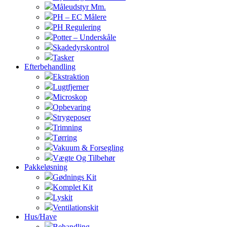
Måleudstyr Mm.
PH – EC Målere
PH Regulering
Potter – Underskåle
Skadedyrskontrol
Tasker
Efterbehandling
Ekstraktion
Lugtfjerner
Microskop
Opbevaring
Strygeposer
Trimning
Tørring
Vakuum & Forsegling
Vægte Og Tilbehør
Pakkeløsning
Gødnings Kit
Komplet Kit
Lyskit
Ventilationskit
Hus/Have
Behandling