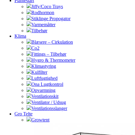
Plantestart
Jiffy/Coco Trays
Rodhormon
Stiklinge Propogator
Varmemåtter
Tilbehør
Klima
Blæsere – Cirkulation
Co2
Fittings – Tilbehør
Hygro & Thermometer
Klimastyring
Kulfilter
Luftfugtighed
Ona Lugtkontrol
Opvarmning
Ventilationskit
Ventilator / Udsug
Ventilationsslanger
Gro Telte
Growtent