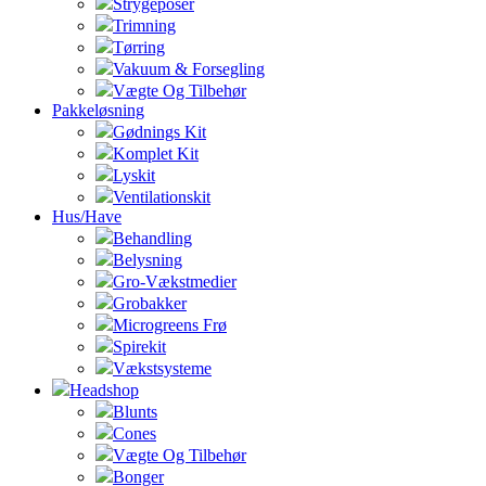
Strygeposer
Trimning
Tørring
Vakuum & Forsegling
Vægte Og Tilbehør
Pakkeløsning
Gødnings Kit
Komplet Kit
Lyskit
Ventilationskit
Hus/Have
Behandling
Belysning
Gro-Vækstmedier
Grobakker
Microgreens Frø
Spirekit
Vækstsysteme
Headshop
Blunts
Cones
Vægte Og Tilbehør
Bonger