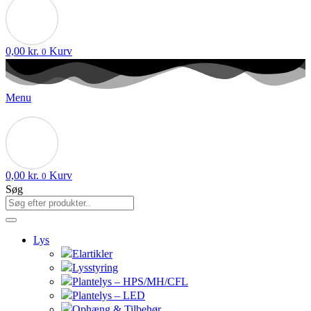
0,00
kr.
Kurv
0
Menu
0,00
kr.
Kurv
0
Søg
Lys
Elartikler
Lysstyring
Plantelys – HPS/MH/CFL
Plantelys – LED
Ophæng & Tilbehør