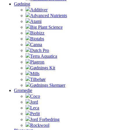
Gødning
Additiver
Advanced Nutrients
Atami
Big Plant Science
Biobizz
Biotabs
Canna
Dutch Pro
Terra Aquatica
Plagron
Gødnings Kit
Mills
Tilbehør
Gødnings Skemaer
Gromedie
Coco
Jord
Leca
Perlit
Jord Forbedring
Rockwool