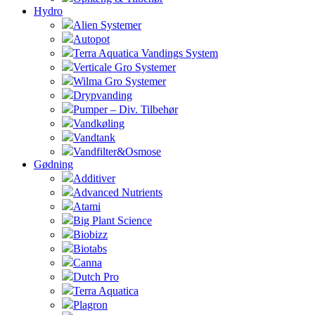
Hydro
Alien Systemer
Autopot
Terra Aquatica Vandings System
Verticale Gro Systemer
Wilma Gro Systemer
Drypvanding
Pumper – Div. Tilbehør
Vandkøling
Vandtank
Vandfilter&Osmose
Gødning
Additiver
Advanced Nutrients
Atami
Big Plant Science
Biobizz
Biotabs
Canna
Dutch Pro
Terra Aquatica
Plagron