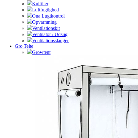
Kulfilter
Luftfugtighed
Ona Lugtkontrol
Opvarmning
Ventilationskit
Ventilator / Udsug
Ventilationsslanger
Gro Telte
Growtent