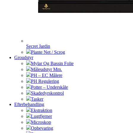
Secret Jardin
Plante Net / Scrog
Groudstyr
Mylar Og Bassin Folie
Måleudstyr Mm.
PH – EC Målere
PH Regulering
Potter – Underskåle
Skadedyrskontrol
Tasker
Efterbehandling
Ekstraktion
Lugtfjerner
Microskop
Opbevaring