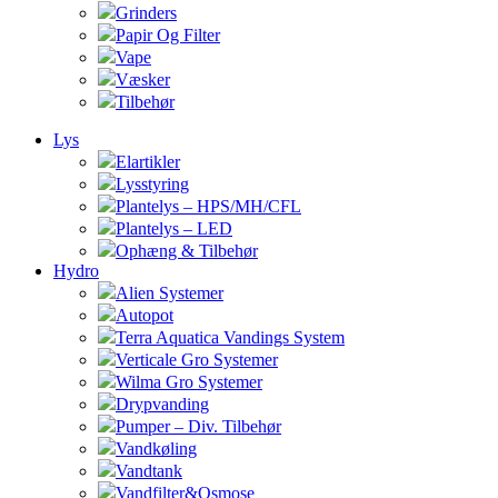
Grinders
Papir Og Filter
Vape
Væsker
Tilbehør
Lys
Elartikler
Lysstyring
Plantelys – HPS/MH/CFL
Plantelys – LED
Ophæng & Tilbehør
Hydro
Alien Systemer
Autopot
Terra Aquatica Vandings System
Verticale Gro Systemer
Wilma Gro Systemer
Drypvanding
Pumper – Div. Tilbehør
Vandkøling
Vandtank
Vandfilter&Osmose