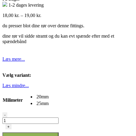
1-2 dages levering
Prisinterval:
18,00
kr.
–
19,00
kr.
18,00 kr.
du presser blot dine rør over denne fittings.
til
19,00 kr.
dine rør vil sidde stramt og du kan evt spænde efter med et
spændebånd
Læs mere...
Vælg variant:
Læs mindre...
20mm
Milimeter
25mm
Vinkel
-
20-
25mm
+
antal