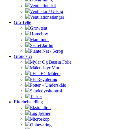
Ventilationskit
Ventilator / Udsug
Ventilationsslanger
Gro Telte
Growtent
Homebox
Mammoth
Secret Jardin
Plante Net / Scrog
Groudstyr
Mylar Og Bassin Folie
Måleudstyr Mm.
PH – EC Målere
PH Regulering
Potter – Underskåle
Skadedyrskontrol
Tasker
Efterbehandling
Ekstraktion
Lugtfjerner
Microskop
Opbevaring