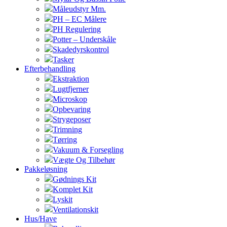
Måleudstyr Mm.
PH – EC Målere
PH Regulering
Potter – Underskåle
Skadedyrskontrol
Tasker
Efterbehandling
Ekstraktion
Lugtfjerner
Microskop
Opbevaring
Strygeposer
Trimning
Tørring
Vakuum & Forsegling
Vægte Og Tilbehør
Pakkeløsning
Gødnings Kit
Komplet Kit
Lyskit
Ventilationskit
Hus/Have