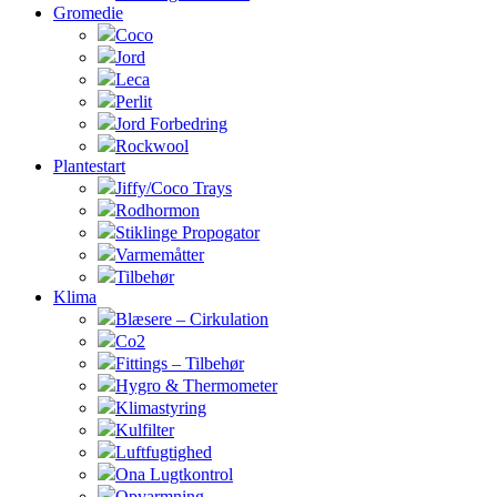
Gromedie
Coco
Jord
Leca
Perlit
Jord Forbedring
Rockwool
Plantestart
Jiffy/Coco Trays
Rodhormon
Stiklinge Propogator
Varmemåtter
Tilbehør
Klima
Blæsere – Cirkulation
Co2
Fittings – Tilbehør
Hygro & Thermometer
Klimastyring
Kulfilter
Luftfugtighed
Ona Lugtkontrol
Opvarmning