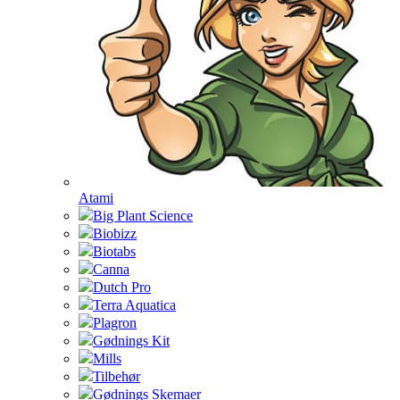
Atami
Big Plant Science
Biobizz
Biotabs
Canna
Dutch Pro
Terra Aquatica
Plagron
Gødnings Kit
Mills
Tilbehør
Gødnings Skemaer