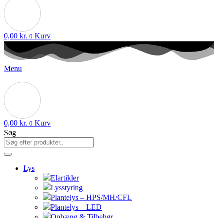
0,00
kr.
Kurv
0
Menu
0,00
kr.
Kurv
0
Søg
Lys
Elartikler
Lysstyring
Plantelys – HPS/MH/CFL
Plantelys – LED
Ophæng & Tilbehør