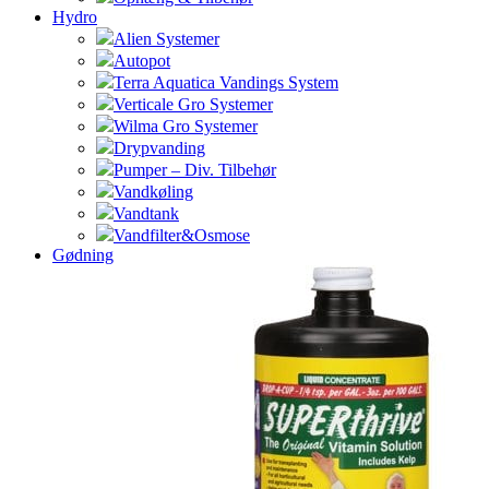
Hydro
Alien Systemer
Autopot
Terra Aquatica Vandings System
Verticale Gro Systemer
Wilma Gro Systemer
Drypvanding
Pumper – Div. Tilbehør
Vandkøling
Vandtank
Vandfilter&Osmose
Gødning