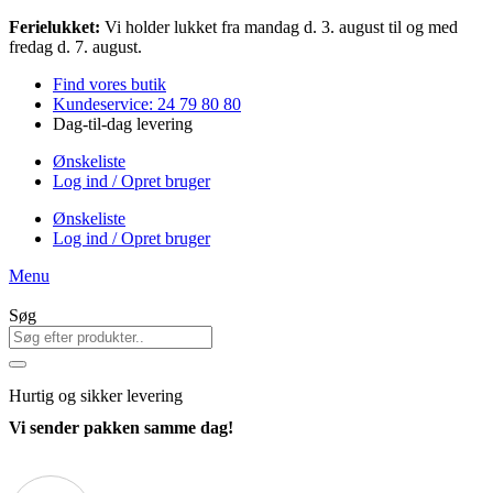
Videre
Ferielukket:
Vi holder lukket fra mandag d. 3. august til og med
til
fredag d. 7. august.
indhold
Find vores butik
Kundeservice: 24 79 80 80
Dag-til-dag levering
Ønskeliste
Log ind / Opret bruger
Ønskeliste
Log ind / Opret bruger
Menu
Søg
Hurtig
og sikker levering
Vi sender pakken samme dag!