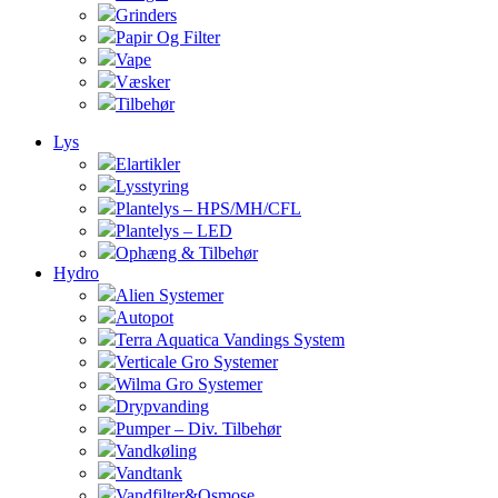
Grinders
Papir Og Filter
Vape
Væsker
Tilbehør
Lys
Elartikler
Lysstyring
Plantelys – HPS/MH/CFL
Plantelys – LED
Ophæng & Tilbehør
Hydro
Alien Systemer
Autopot
Terra Aquatica Vandings System
Verticale Gro Systemer
Wilma Gro Systemer
Drypvanding
Pumper – Div. Tilbehør
Vandkøling
Vandtank
Vandfilter&Osmose