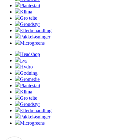
Plantestart
Klima
Gro telte
Groudstyr
Efterbehandling
Pakkeløsninger
Microgreens
Headshop
Lys
Hydro
Gødning
Gromedie
Plantestart
Klima
Gro telte
Groudstyr
Efterbehandling
Pakkeløsninger
Microgreens