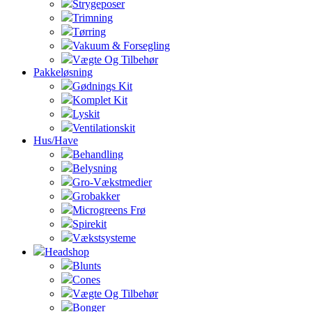
Strygeposer
Trimning
Tørring
Vakuum & Forsegling
Vægte Og Tilbehør
Pakkeløsning
Gødnings Kit
Komplet Kit
Lyskit
Ventilationskit
Hus/Have
Behandling
Belysning
Gro-Vækstmedier
Grobakker
Microgreens Frø
Spirekit
Vækstsysteme
Headshop
Blunts
Cones
Vægte Og Tilbehør
Bonger