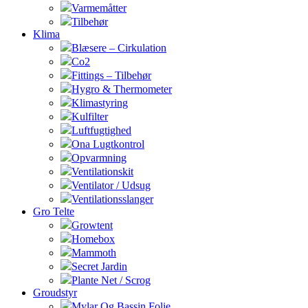
Varmemåtter
Tilbehør
Klima
Blæsere – Cirkulation
Co2
Fittings – Tilbehør
Hygro & Thermometer
Klimastyring
Kulfilter
Luftfugtighed
Ona Lugtkontrol
Opvarmning
Ventilationskit
Ventilator / Udsug
Ventilationsslanger
Gro Telte
Growtent
Homebox
Mammoth
Secret Jardin
Plante Net / Scrog
Groudstyr
Mylar Og Bassin Folie