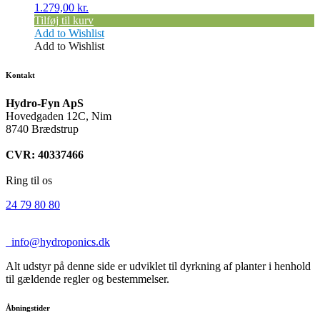
1.279,00
kr.
Tilføj til kurv
Add to Wishlist
Add to Wishlist
Kontakt
Hydro-Fyn ApS
Hovedgaden 12C, Nim
8740 Brædstrup
CVR: 40337466
Ring til os
24 79 80 80
info@hydroponics.dk
Alt udstyr på denne side er udviklet til dyrkning af planter i henhold
til gældende regler og bestemmelser.
Åbningstider