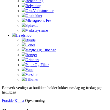
Behandling
Belysning
Gro-Vækstmedier
Grobakker
Microgreens Frø
Spirekit
Vækstsysteme
Headshop
Blunts
Cones
Vægte Og Tilbehør
Bonger
Grinders
Papir Og Filter
Vape
Væsker
Tilbehør
Bemærk venligst at butikken holder lukket torsdag og fredag pga.
helligdag
Forside
Klima
Opvarmning