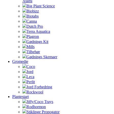
Atami
Big Plant Science
Biobizz
Biotabs
Canna
Dutch Pro
Terra Aquatica
Plagron
Gødnings Kit
Mills
Tilbehør
Gødnings Skemaer
Gromedie
Coco
Jord
Leca
Perlit
Jord Forbedring
Rockwool
Plantestart
Jiffy/Coco Trays
Rodhormon
Stiklinge Propogator