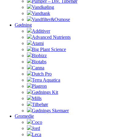
Pumper – Div. Tilbehør
Vandkøling
Vandtank
Vandfilter&Osmose
Gødning
Additiver
Advanced Nutrients
Atami
Big Plant Science
Biobizz
Biotabs
Canna
Dutch Pro
Terra Aquatica
Plagron
Gødnings Kit
Mills
Tilbehør
Gødnings Skemaer
Gromedie
Coco
Jord
Leca