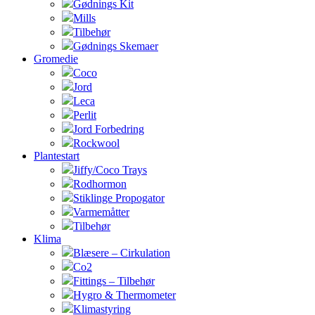
Gødnings Kit
Mills
Tilbehør
Gødnings Skemaer
Gromedie
Coco
Jord
Leca
Perlit
Jord Forbedring
Rockwool
Plantestart
Jiffy/Coco Trays
Rodhormon
Stiklinge Propogator
Varmemåtter
Tilbehør
Klima
Blæsere – Cirkulation
Co2
Fittings – Tilbehør
Hygro & Thermometer
Klimastyring