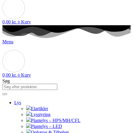
0,00
kr.
Kurv
0
Menu
0,00
kr.
Kurv
0
Søg
Lys
Elartikler
Lysstyring
Plantelys – HPS/MH/CFL
Plantelys – LED
Ophæng & Tilbehør