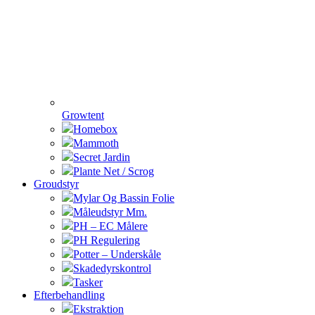
Growtent
Homebox
Mammoth
Secret Jardin
Plante Net / Scrog
Groudstyr
Mylar Og Bassin Folie
Måleudstyr Mm.
PH – EC Målere
PH Regulering
Potter – Underskåle
Skadedyrskontrol
Tasker
Efterbehandling
Ekstraktion