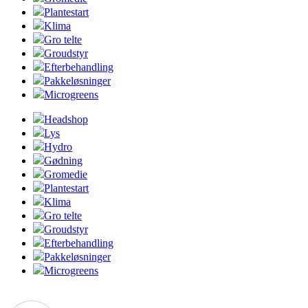
Plantestart
Klima
Gro telte
Groudstyr
Efterbehandling
Pakkeløsninger
Microgreens
Headshop
Lys
Hydro
Gødning
Gromedie
Plantestart
Klima
Gro telte
Groudstyr
Efterbehandling
Pakkeløsninger
Microgreens