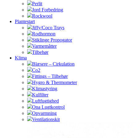
Perlit
Jord Forbedring
Rockwool
Plantestart
Jiffy/Coco Trays
Rodhormon
Stiklinge Propogator
Varmemåtter
Tilbehør
Klima
Blæsere – Cirkulation
Co2
Fittings – Tilbehør
Hygro & Thermometer
Klimastyring
Kulfilter
Luftfugtighed
Ona Lugtkontrol
Opvarmning
Ventilationskit