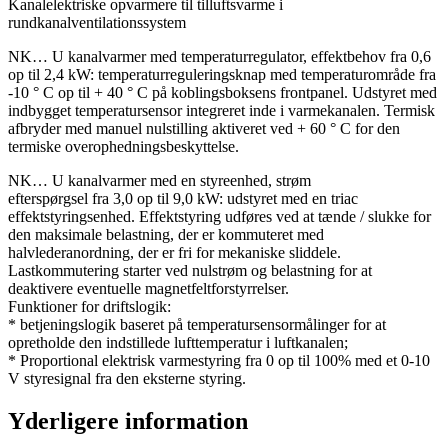
Kanalelektriske opvarmere til tilluftsvarme i
rundkanalventilationssystem
NK… U kanalvarmer med temperaturregulator, effektbehov fra 0,6
op til 2,4 kW: temperaturreguleringsknap med temperaturområde fra
-10 ° C op til + 40 ° C på koblingsboksens frontpanel. Udstyret med
indbygget temperatursensor integreret inde i varmekanalen. Termisk
afbryder med manuel nulstilling aktiveret ved + 60 ° C for den
termiske overophedningsbeskyttelse.
NK… U kanalvarmer med en styreenhed, strøm
efterspørgsel fra 3,0 op til 9,0 kW: udstyret med en triac
effektstyringsenhed. Effektstyring udføres ved at tænde / slukke for
den maksimale belastning, der er kommuteret med
halvlederanordning, der er fri for mekaniske sliddele.
Lastkommutering starter ved nulstrøm og belastning for at
deaktivere eventuelle magnetfeltforstyrrelser.
Funktioner for driftslogik:
* betjeningslogik baseret på temperatursensormålinger for at
opretholde den indstillede lufttemperatur i luftkanalen;
* Proportional elektrisk varmestyring fra 0 op til 100% med et 0-10
V styresignal fra den eksterne styring.
Yderligere information