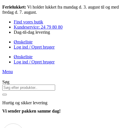
Videre
Ferielukket:
Vi holder lukket fra mandag d. 3. august til og med
til
fredag d. 7. august.
indhold
Find vores butik
Kundeservice: 24 79 80 80
Dag-til-dag levering
Ønskeliste
Log ind / Opret bruger
Ønskeliste
Log ind / Opret bruger
Menu
Søg
Hurtig
og sikker levering
Vi sender pakken samme dag!