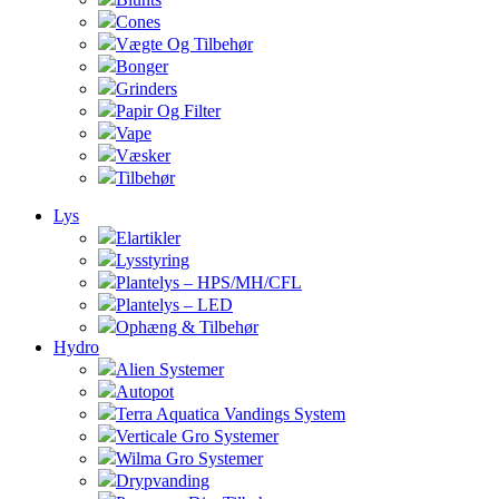
Cones
Vægte Og Tilbehør
Bonger
Grinders
Papir Og Filter
Vape
Væsker
Tilbehør
Lys
Elartikler
Lysstyring
Plantelys – HPS/MH/CFL
Plantelys – LED
Ophæng & Tilbehør
Hydro
Alien Systemer
Autopot
Terra Aquatica Vandings System
Verticale Gro Systemer
Wilma Gro Systemer
Drypvanding