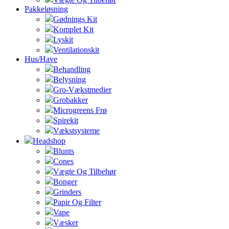
Pakkeløsning
Gødnings Kit
Komplet Kit
Lyskit
Ventilationskit
Hus/Have
Behandling
Belysning
Gro-Vækstmedier
Grobakker
Microgreens Frø
Spirekit
Vækstsysteme
Headshop
Blunts
Cones
Vægte Og Tilbehør
Bonger
Grinders
Papir Og Filter
Vape
Væsker