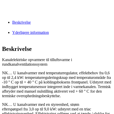
Beskrivelse
Yderligere information
Beskrivelse
Kanalelektriske opvarmere til tilluftsvarme i
rundkanalventilationssystem
NK… U kanalvarmer med temperaturregulator, effektbehov fra 0,6
op til 2,4 kW: temperaturreguleringsknap med temperaturområde fra
-10 ° C op til + 40 ° C på koblingsboksens frontpanel. Udstyret med
indbygget temperatursensor integreret inde i varmekanalen. Termisk
afbryder med manuel nulstilling aktiveret ved + 60 ° C for den
termiske overophedningsbeskyttelse.
NK… U kanalvarmer med en styreenhed, strøm
efterspørgsel fra 3,0 op til 9,0 kW: udstyret med en triac
effektstyringsenhed. Effektstyring udføres ved at tænde / slukke for