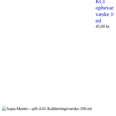
KCI
opbevari
væske 1
ml
45,00
kr.