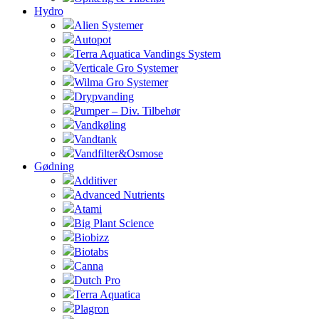
Hydro
Alien Systemer
Autopot
Terra Aquatica Vandings System
Verticale Gro Systemer
Wilma Gro Systemer
Drypvanding
Pumper – Div. Tilbehør
Vandkøling
Vandtank
Vandfilter&Osmose
Gødning
Additiver
Advanced Nutrients
Atami
Big Plant Science
Biobizz
Biotabs
Canna
Dutch Pro
Terra Aquatica
Plagron