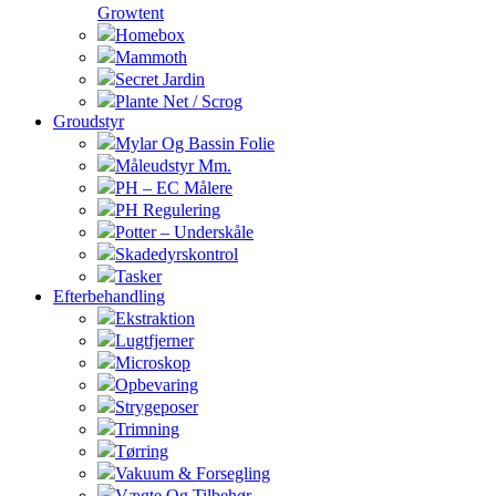
Growtent
Homebox
Mammoth
Secret Jardin
Plante Net / Scrog
Groudstyr
Mylar Og Bassin Folie
Måleudstyr Mm.
PH – EC Målere
PH Regulering
Potter – Underskåle
Skadedyrskontrol
Tasker
Efterbehandling
Ekstraktion
Lugtfjerner
Microskop
Opbevaring
Strygeposer
Trimning
Tørring
Vakuum & Forsegling
Vægte Og Tilbehør