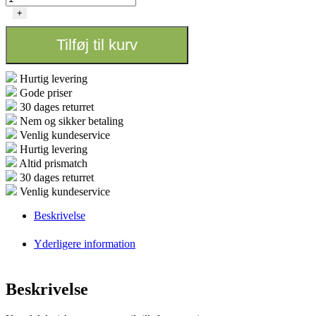
controller
+
-
Ø
Tilføj til kurv
250
-
1200W
Hurtig levering
antal
Gode priser
30 dages returret
Nem og sikker betaling
Venlig kundeservice
Hurtig levering
Altid prismatch
30 dages returret
Venlig kundeservice
Beskrivelse
Yderligere information
Beskrivelse