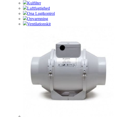
Kulfilter
Luftfugtighed
Ona Lugtkontrol
Opvarmning
Ventilationskit