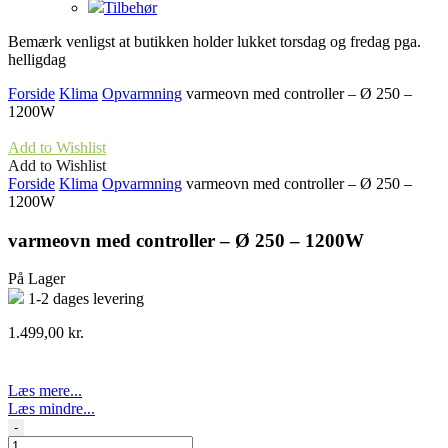
Tilbehør
Bemærk venligst at butikken holder lukket torsdag og fredag pga.
helligdag
Forside
Klima
Opvarmning
varmeovn med controller – Ø 250 –
1200W
Add to Wishlist
Add to Wishlist
Forside
Klima
Opvarmning
varmeovn med controller – Ø 250 –
1200W
varmeovn med controller – Ø 250 – 1200W
På Lager
1-2 dages levering
1.499,00
kr.
Læs mere...
Læs mindre...
varmeovn
-
med