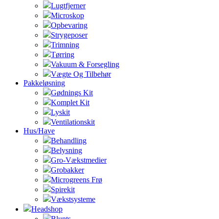
Lugtfjerner
Microskop
Opbevaring
Strygeposer
Trimning
Tørring
Vakuum & Forsegling
Vægte Og Tilbehør
Pakkeløsning
Gødnings Kit
Komplet Kit
Lyskit
Ventilationskit
Hus/Have
Behandling
Belysning
Gro-Vækstmedier
Grobakker
Microgreens Frø
Spirekit
Vækstsysteme
Headshop
Blunts