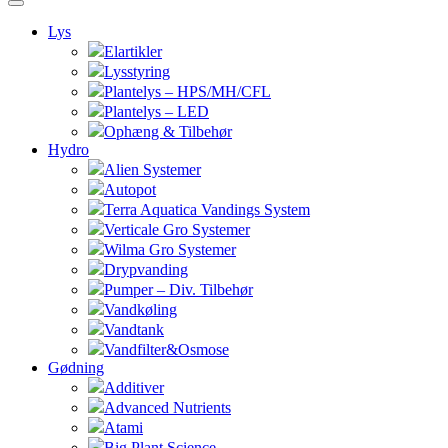
Lys
Elartikler
Lysstyring
Plantelys – HPS/MH/CFL
Plantelys – LED
Ophæng & Tilbehør
Hydro
Alien Systemer
Autopot
Terra Aquatica Vandings System
Verticale Gro Systemer
Wilma Gro Systemer
Drypvanding
Pumper – Div. Tilbehør
Vandkøling
Vandtank
Vandfilter&Osmose
Gødning
Additiver
Advanced Nutrients
Atami
Big Plant Science