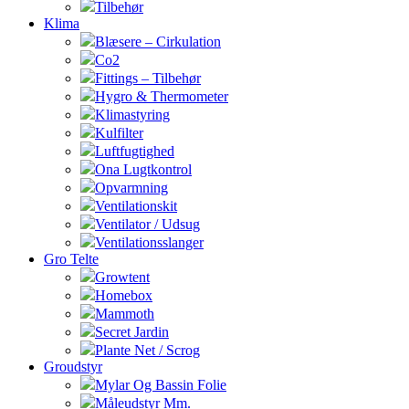
Tilbehør
Klima
Blæsere – Cirkulation
Co2
Fittings – Tilbehør
Hygro & Thermometer
Klimastyring
Kulfilter
Luftfugtighed
Ona Lugtkontrol
Opvarmning
Ventilationskit
Ventilator / Udsug
Ventilationsslanger
Gro Telte
Growtent
Homebox
Mammoth
Secret Jardin
Plante Net / Scrog
Groudstyr
Mylar Og Bassin Folie
Måleudstyr Mm.