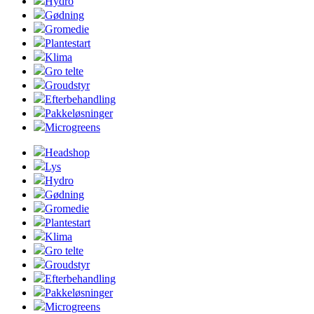
Hydro
Gødning
Gromedie
Plantestart
Klima
Gro telte
Groudstyr
Efterbehandling
Pakkeløsninger
Microgreens
Headshop
Lys
Hydro
Gødning
Gromedie
Plantestart
Klima
Gro telte
Groudstyr
Efterbehandling
Pakkeløsninger
Microgreens