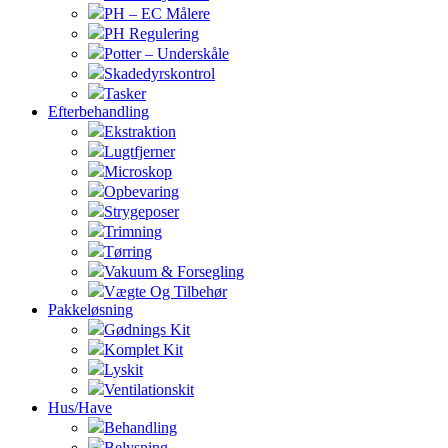
PH – EC Målere
PH Regulering
Potter – Underskåle
Skadedyrskontrol
Tasker
Efterbehandling
Ekstraktion
Lugtfjerner
Microskop
Opbevaring
Strygeposer
Trimning
Tørring
Vakuum & Forsegling
Vægte Og Tilbehør
Pakkeløsning
Gødnings Kit
Komplet Kit
Lyskit
Ventilationskit
Hus/Have
Behandling
Belysning