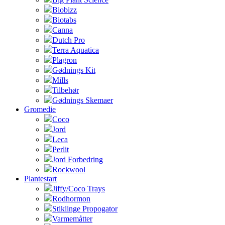
Biobizz
Biotabs
Canna
Dutch Pro
Terra Aquatica
Plagron
Gødnings Kit
Mills
Tilbehør
Gødnings Skemaer
Gromedie
Coco
Jord
Leca
Perlit
Jord Forbedring
Rockwool
Plantestart
Jiffy/Coco Trays
Rodhormon
Stiklinge Propogator
Varmemåtter