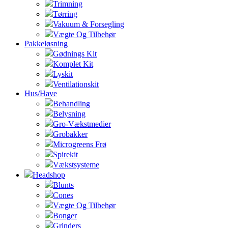
Trimning
Tørring
Vakuum & Forsegling
Vægte Og Tilbehør
Pakkeløsning
Gødnings Kit
Komplet Kit
Lyskit
Ventilationskit
Hus/Have
Behandling
Belysning
Gro-Vækstmedier
Grobakker
Microgreens Frø
Spirekit
Vækstsysteme
Headshop
Blunts
Cones
Vægte Og Tilbehør
Bonger
Grinders