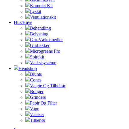
Komplet Kit
Lyskit
Ventilationskit
Hus/Have
Behandling
Belysning
Gro-Vækstmedier
Grobakker
Microgreens Frø
Spirekit
Vækstsysteme
Headshop
Blunts
Cones
Vægte Og Tilbehør
Bonger
Grinders
Papir Og Filter
Vape
Væsker
Tilbehør