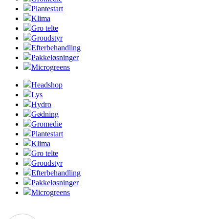
Plantestart
Klima
Gro telte
Groudstyr
Efterbehandling
Pakkeløsninger
Microgreens
Headshop
Lys
Hydro
Gødning
Gromedie
Plantestart
Klima
Gro telte
Groudstyr
Efterbehandling
Pakkeløsninger
Microgreens