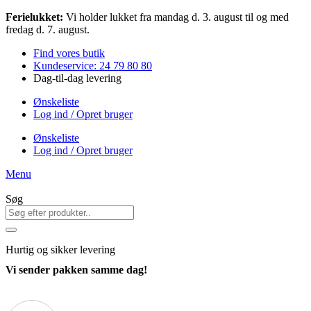
Videre
Ferielukket:
Vi holder lukket fra mandag d. 3. august til og med
til
fredag d. 7. august.
indhold
Find vores butik
Kundeservice: 24 79 80 80
Dag-til-dag levering
Ønskeliste
Log ind / Opret bruger
Ønskeliste
Log ind / Opret bruger
Menu
Søg
Hurtig
og sikker levering
Vi sender pakken samme dag!