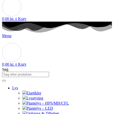
0,00
kr.
Kurv
0
Menu
0,00
kr.
Kurv
0
Søg
Lys
Elartikler
Lysstyring
Plantelys – HPS/MH/CFL
Plantelys – LED
Ophæng & Tilbehør