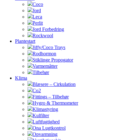
Coco
Jord
Leca
Perlit
Jord Forbedring
Rockwool
Plantestart
Jiffy/Coco Trays
Rodhormon
Stiklinge Propogator
Varmemåtter
Tilbehør
Klima
Blæsere – Cirkulation
Co2
Fittings – Tilbehør
Hygro & Thermometer
Klimastyring
Kulfilter
Luftfugtighed
Ona Lugtkontrol
Opvarmning