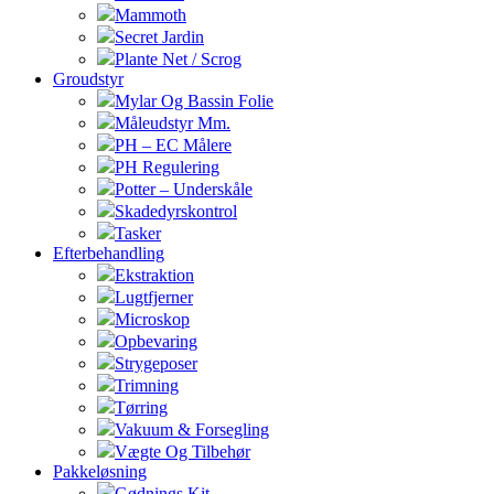
Mammoth
Secret Jardin
Plante Net / Scrog
Groudstyr
Mylar Og Bassin Folie
Måleudstyr Mm.
PH – EC Målere
PH Regulering
Potter – Underskåle
Skadedyrskontrol
Tasker
Efterbehandling
Ekstraktion
Lugtfjerner
Microskop
Opbevaring
Strygeposer
Trimning
Tørring
Vakuum & Forsegling
Vægte Og Tilbehør
Pakkeløsning
Gødnings Kit