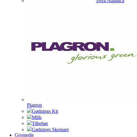
Terra Aquatica
Plagron
Gødnings Kit
Mills
Tilbehør
Gødnings Skemaer
Gromedie