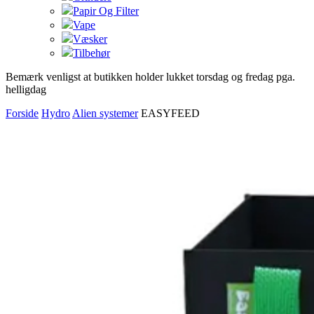
Papir Og Filter
Vape
Væsker
Tilbehør
Bemærk venligst at butikken holder lukket torsdag og fredag pga.
helligdag
Forside
Hydro
Alien systemer
EASYFEED