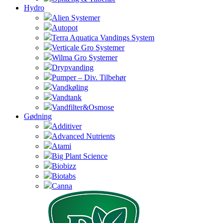
Hydro
Alien Systemer
Autopot
Terra Aquatica Vandings System
Verticale Gro Systemer
Wilma Gro Systemer
Drypvanding
Pumper – Div. Tilbehør
Vandkøling
Vandtank
Vandfilter&Osmose
Gødning
Additiver
Advanced Nutrients
Atami
Big Plant Science
Biobizz
Biotabs
Canna