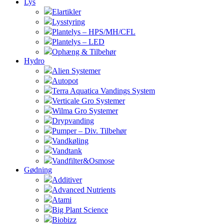
Lys
Elartikler
Lysstyring
Plantelys – HPS/MH/CFL
Plantelys – LED
Ophæng & Tilbehør
Hydro
Alien Systemer
Autopot
Terra Aquatica Vandings System
Verticale Gro Systemer
Wilma Gro Systemer
Drypvanding
Pumper – Div. Tilbehør
Vandkøling
Vandtank
Vandfilter&Osmose
Gødning
Additiver
Advanced Nutrients
Atami
Big Plant Science
Biobizz