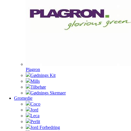
Plagron
Gødnings Kit
Mills
Tilbehør
Gødnings Skemaer
Gromedie
Coco
Jord
Leca
Perlit
Jord Forbedring