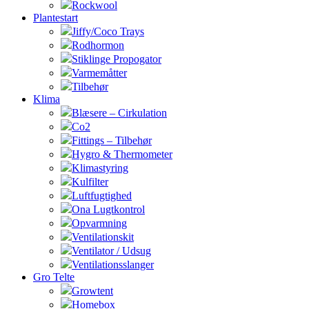
Rockwool
Plantestart
Jiffy/Coco Trays
Rodhormon
Stiklinge Propogator
Varmemåtter
Tilbehør
Klima
Blæsere – Cirkulation
Co2
Fittings – Tilbehør
Hygro & Thermometer
Klimastyring
Kulfilter
Luftfugtighed
Ona Lugtkontrol
Opvarmning
Ventilationskit
Ventilator / Udsug
Ventilationsslanger
Gro Telte
Growtent
Homebox