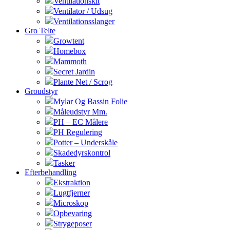
Ventilationskit
Ventilator / Udsug
Ventilationsslanger
Gro Telte
Growtent
Homebox
Mammoth
Secret Jardin
Plante Net / Scrog
Groudstyr
Mylar Og Bassin Folie
Måleudstyr Mm.
PH – EC Målere
PH Regulering
Potter – Underskåle
Skadedyrskontrol
Tasker
Efterbehandling
Ekstraktion
Lugtfjerner
Microskop
Opbevaring
Strygeposer