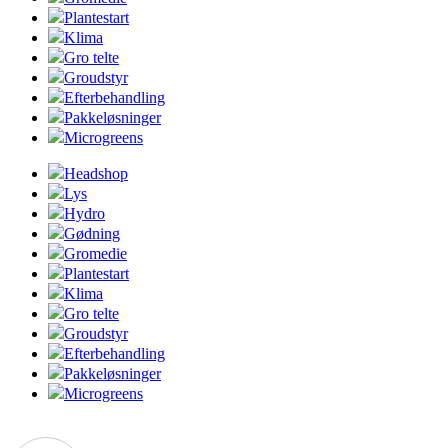
Plantestart
Klima
Gro telte
Groudstyr
Efterbehandling
Pakkeløsninger
Microgreens
Headshop
Lys
Hydro
Gødning
Gromedie
Plantestart
Klima
Gro telte
Groudstyr
Efterbehandling
Pakkeløsninger
Microgreens