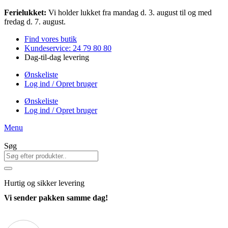
Videre
Ferielukket:
Vi holder lukket fra mandag d. 3. august til og med
til
fredag d. 7. august.
indhold
Find vores butik
Kundeservice: 24 79 80 80
Dag-til-dag levering
Ønskeliste
Log ind / Opret bruger
Ønskeliste
Log ind / Opret bruger
Menu
Søg
Hurtig
og sikker levering
Vi sender pakken samme dag!