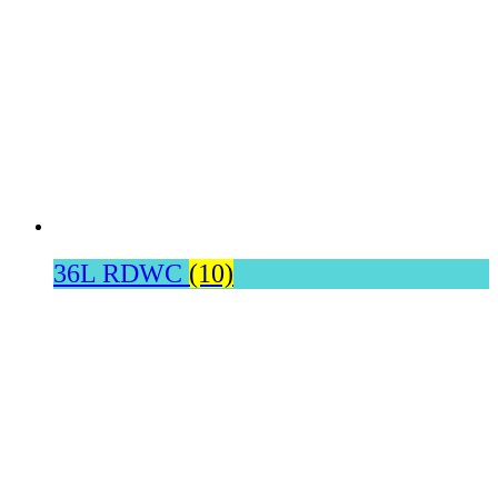
36L RDWC
(10)