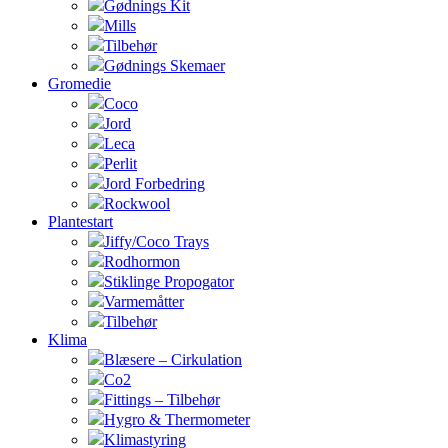
Gødnings Kit
Mills
Tilbehør
Gødnings Skemaer
Gromedie
Coco
Jord
Leca
Perlit
Jord Forbedring
Rockwool
Plantestart
Jiffy/Coco Trays
Rodhormon
Stiklinge Propogator
Varmemåtter
Tilbehør
Klima
Blæsere – Cirkulation
Co2
Fittings – Tilbehør
Hygro & Thermometer
Klimastyring