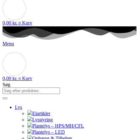
0,00
kr.
Kurv
0
Menu
0,00
kr.
Kurv
0
Søg
Lys
Elartikler
Lysstyring
Plantelys – HPS/MH/CFL
Plantelys – LED
Ophæng & Tilbehør