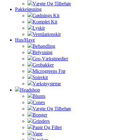
Vægte Og Tilbehør
Pakkeløsning
Gødnings Kit
Komplet Kit
Lyskit
Ventilationskit
Hus/Have
Behandling
Belysning
Gro-Vækstmedier
Grobakker
Microgreens Frø
Spirekit
Vækstsysteme
Headshop
Blunts
Cones
Vægte Og Tilbehør
Bonger
Grinders
Papir Og Filter
Vape
Væsker