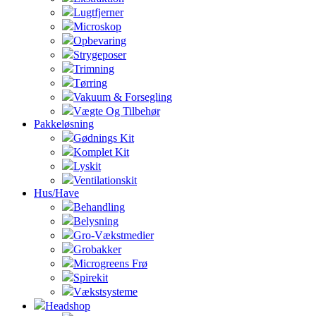
Lugtfjerner
Microskop
Opbevaring
Strygeposer
Trimning
Tørring
Vakuum & Forsegling
Vægte Og Tilbehør
Pakkeløsning
Gødnings Kit
Komplet Kit
Lyskit
Ventilationskit
Hus/Have
Behandling
Belysning
Gro-Vækstmedier
Grobakker
Microgreens Frø
Spirekit
Vækstsysteme
Headshop