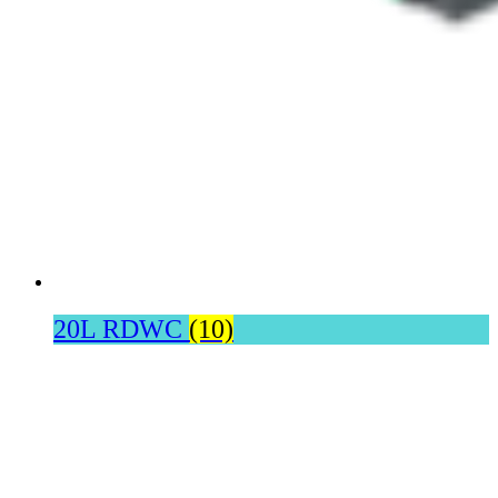
20L RDWC
(10)