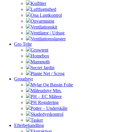
Kulfilter
Luftfugtighed
Ona Lugtkontrol
Opvarmning
Ventilationskit
Ventilator / Udsug
Ventilationsslanger
Gro Telte
Growtent
Homebox
Mammoth
Secret Jardin
Plante Net / Scrog
Groudstyr
Mylar Og Bassin Folie
Måleudstyr Mm.
PH – EC Målere
PH Regulering
Potter – Underskåle
Skadedyrskontrol
Tasker
Efterbehandling
Ekstraktion