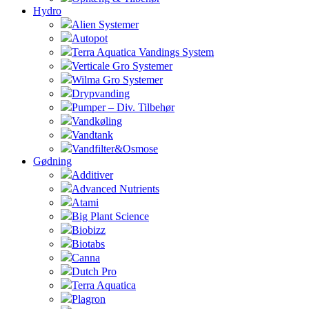
Hydro
Alien Systemer
Autopot
Terra Aquatica Vandings System
Verticale Gro Systemer
Wilma Gro Systemer
Drypvanding
Pumper – Div. Tilbehør
Vandkøling
Vandtank
Vandfilter&Osmose
Gødning
Additiver
Advanced Nutrients
Atami
Big Plant Science
Biobizz
Biotabs
Canna
Dutch Pro
Terra Aquatica
Plagron