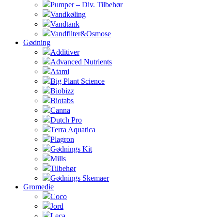
Pumper – Div. Tilbehør
Vandkøling
Vandtank
Vandfilter&Osmose
Gødning
Additiver
Advanced Nutrients
Atami
Big Plant Science
Biobizz
Biotabs
Canna
Dutch Pro
Terra Aquatica
Plagron
Gødnings Kit
Mills
Tilbehør
Gødnings Skemaer
Gromedie
Coco
Jord
Leca