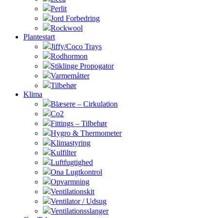
Perlit
Jord Forbedring
Rockwool
Plantestart
Jiffy/Coco Trays
Rodhormon
Stiklinge Propogator
Varmemåtter
Tilbehør
Klima
Blæsere – Cirkulation
Co2
Fittings – Tilbehør
Hygro & Thermometer
Klimastyring
Kulfilter
Luftfugtighed
Ona Lugtkontrol
Opvarmning
Ventilationskit
Ventilator / Udsug
Ventilationsslanger