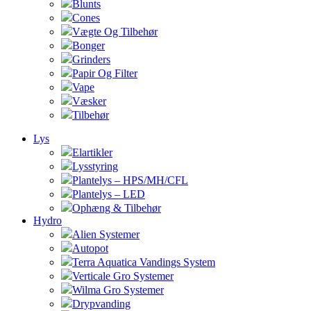
Blunts
Cones
Vægte Og Tilbehør
Bonger
Grinders
Papir Og Filter
Vape
Væsker
Tilbehør
Lys
Elartikler
Lysstyring
Plantelys – HPS/MH/CFL
Plantelys – LED
Ophæng & Tilbehør
Hydro
Alien Systemer
Autopot
Terra Aquatica Vandings System
Verticale Gro Systemer
Wilma Gro Systemer
Drypvanding