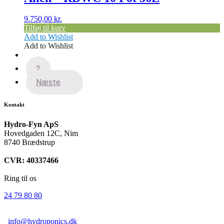
9.750,00
kr.
Tilføj til kurv
Add to Wishlist
Add to Wishlist
1
2
Næste
Kontakt
Hydro-Fyn ApS
Hovedgaden 12C, Nim
8740 Brædstrup
CVR: 40337466
Ring til os
24 79 80 80
info@hydroponics.dk