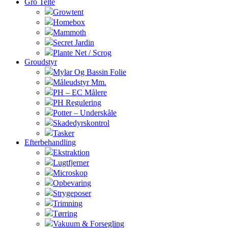
Gro Telte
Growtent
Homebox
Mammoth
Secret Jardin
Plante Net / Scrog
Groudstyr
Mylar Og Bassin Folie
Måleudstyr Mm.
PH – EC Målere
PH Regulering
Potter – Underskåle
Skadedyrskontrol
Tasker
Efterbehandling
Ekstraktion
Lugtfjerner
Microskop
Opbevaring
Strygeposer
Trimning
Tørring
Vakuum & Forsegling