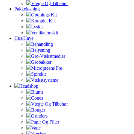
Vægte Og Tilbehør
Pakkeløsning
Gødnings Kit
Komplet Kit
Lyskit
Ventilationskit
Hus/Have
Behandling
Belysning
Gro-Vækstmedier
Grobakker
Microgreens Frø
Spirekit
Vækstsysteme
Headshop
Blunts
Cones
Vægte Og Tilbehør
Bonger
Grinders
Papir Og Filter
Vape
Væsker