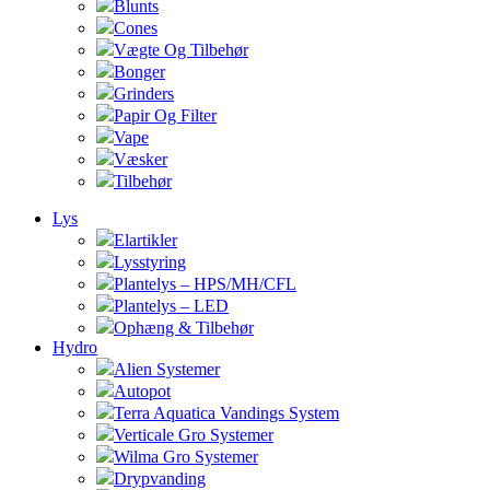
Blunts
Cones
Vægte Og Tilbehør
Bonger
Grinders
Papir Og Filter
Vape
Væsker
Tilbehør
Lys
Elartikler
Lysstyring
Plantelys – HPS/MH/CFL
Plantelys – LED
Ophæng & Tilbehør
Hydro
Alien Systemer
Autopot
Terra Aquatica Vandings System
Verticale Gro Systemer
Wilma Gro Systemer
Drypvanding