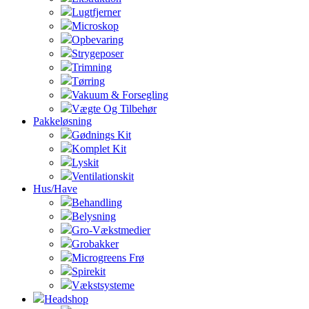
Lugtfjerner
Microskop
Opbevaring
Strygeposer
Trimning
Tørring
Vakuum & Forsegling
Vægte Og Tilbehør
Pakkeløsning
Gødnings Kit
Komplet Kit
Lyskit
Ventilationskit
Hus/Have
Behandling
Belysning
Gro-Vækstmedier
Grobakker
Microgreens Frø
Spirekit
Vækstsysteme
Headshop