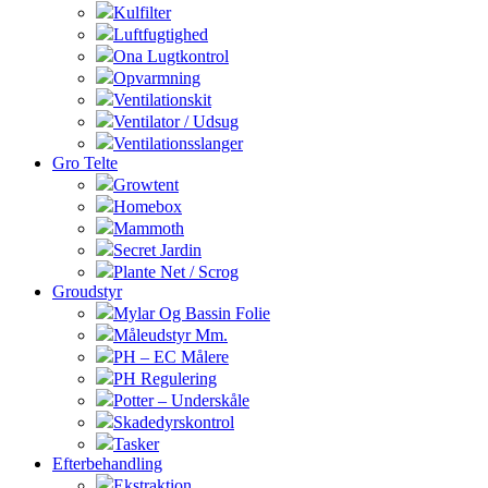
Kulfilter
Luftfugtighed
Ona Lugtkontrol
Opvarmning
Ventilationskit
Ventilator / Udsug
Ventilationsslanger
Gro Telte
Growtent
Homebox
Mammoth
Secret Jardin
Plante Net / Scrog
Groudstyr
Mylar Og Bassin Folie
Måleudstyr Mm.
PH – EC Målere
PH Regulering
Potter – Underskåle
Skadedyrskontrol
Tasker
Efterbehandling
Ekstraktion