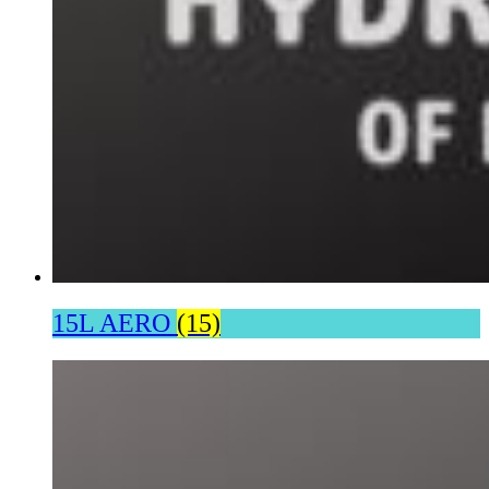
15L AERO
(15)