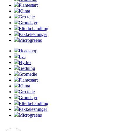
Plantestart
Klima
Gro telte
Groudstyr
Efterbehandling
Pakkeløsninger
Microgreens
Headshop
Lys
Hydro
Gødning
Gromedie
Plantestart
Klima
Gro telte
Groudstyr
Efterbehandling
Pakkeløsninger
Microgreens