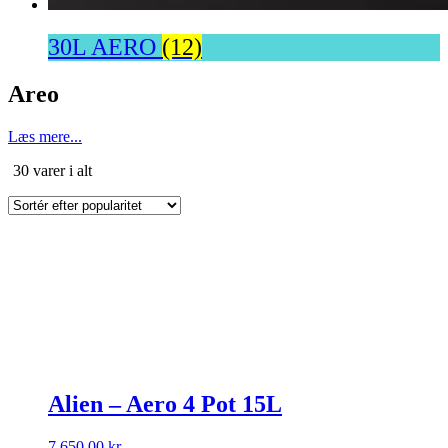
30L AERO
(12)
Areo
Læs mere...
Sorteret
30 varer i alt
efter
popularitet
Alien – Aero 4 Pot 15L
7.650,00
kr.