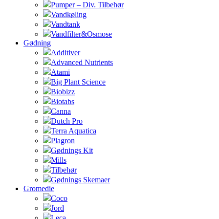
Pumper – Div. Tilbehør
Vandkøling
Vandtank
Vandfilter&Osmose
Gødning
Additiver
Advanced Nutrients
Atami
Big Plant Science
Biobizz
Biotabs
Canna
Dutch Pro
Terra Aquatica
Plagron
Gødnings Kit
Mills
Tilbehør
Gødnings Skemaer
Gromedie
Coco
Jord
Leca