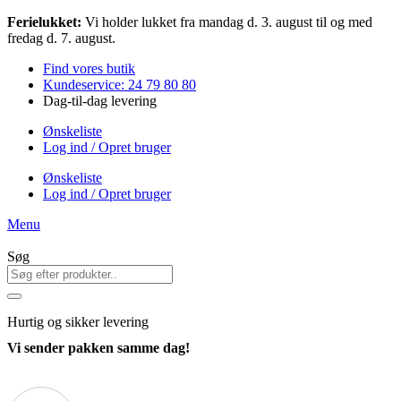
Videre
Ferielukket:
Vi holder lukket fra mandag d. 3. august til og med
til
fredag d. 7. august.
indhold
Find vores butik
Kundeservice: 24 79 80 80
Dag-til-dag levering
Ønskeliste
Log ind / Opret bruger
Ønskeliste
Log ind / Opret bruger
Menu
Søg
Hurtig
og sikker levering
Vi sender pakken samme dag!