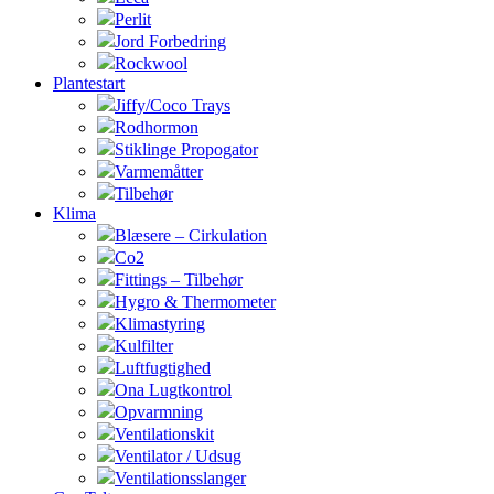
Perlit
Jord Forbedring
Rockwool
Plantestart
Jiffy/Coco Trays
Rodhormon
Stiklinge Propogator
Varmemåtter
Tilbehør
Klima
Blæsere – Cirkulation
Co2
Fittings – Tilbehør
Hygro & Thermometer
Klimastyring
Kulfilter
Luftfugtighed
Ona Lugtkontrol
Opvarmning
Ventilationskit
Ventilator / Udsug
Ventilationsslanger