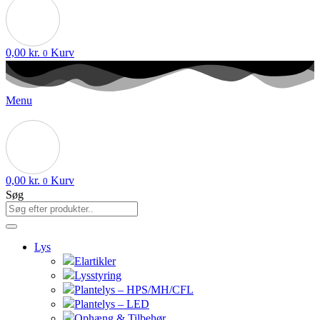
0,00
kr.
Kurv
0
Menu
0,00
kr.
Kurv
0
Søg
Lys
Elartikler
Lysstyring
Plantelys – HPS/MH/CFL
Plantelys – LED
Ophæng & Tilbehør