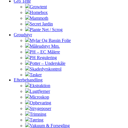
Gro Telte
Growtent
Homebox
Mammoth
Secret Jardin
Plante Net / Scrog
Groudstyr
Mylar Og Bassin Folie
Måleudstyr Mm.
PH – EC Målere
PH Regulering
Potter – Underskåle
Skadedyrskontrol
Tasker
Efterbehandling
Ekstraktion
Lugtfjerner
Microskop
Opbevaring
Strygeposer
Trimning
Tørring
Vakuum & Forsegling