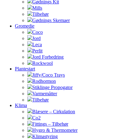
Gødnings Kit
Mills
Tilbehør
Gødnings Skemaer
Gromedie
Coco
Jord
Leca
Perlit
Jord Forbedring
Rockwool
Plantestart
Jiffy/Coco Trays
Rodhormon
Stiklinge Propogator
Varmemåtter
Tilbehør
Klima
Blæsere – Cirkulation
Co2
Fittings – Tilbehør
Hygro & Thermometer
Klimastyring