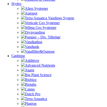
Hydro
Alien Systemer
Autopot
Terra Aquatica Vandings System
Verticale Gro Systemer
Wilma Gro Systemer
Drypvanding
Pumper – Div. Tilbehør
Vandkøling
Vandtank
Vandfilter&Osmose
Gødning
Additiver
Advanced Nutrients
Atami
Big Plant Science
Biobizz
Biotabs
Canna
Dutch Pro
Terra Aquatica
Plagron