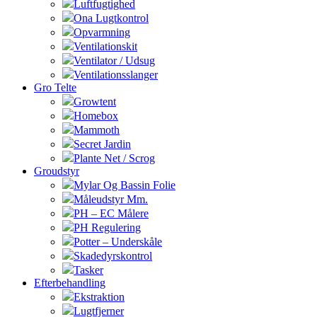
Luftfugtighed
Ona Lugtkontrol
Opvarmning
Ventilationskit
Ventilator / Udsug
Ventilationsslanger
Gro Telte
Growtent
Homebox
Mammoth
Secret Jardin
Plante Net / Scrog
Groudstyr
Mylar Og Bassin Folie
Måleudstyr Mm.
PH – EC Målere
PH Regulering
Potter – Underskåle
Skadedyrskontrol
Tasker
Efterbehandling
Ekstraktion
Lugtfjerner