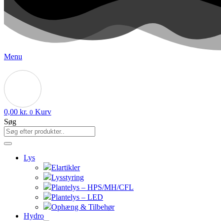
Menu
0,00
kr.
Kurv
0
Søg
Lys
Elartikler
Lysstyring
Plantelys – HPS/MH/CFL
Plantelys – LED
Ophæng & Tilbehør
Hydro