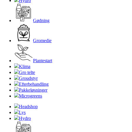
Hydro
Gødning
Gromedie
Plantestart
Klima
Gro telte
Groudstyr
Efterbehandling
Pakkeløsninger
Microgreens
Headshop
Lys
Hydro