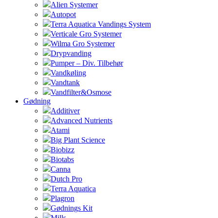
Alien Systemer
Autopot
Terra Aquatica Vandings System
Verticale Gro Systemer
Wilma Gro Systemer
Drypvanding
Pumper – Div. Tilbehør
Vandkøling
Vandtank
Vandfilter&Osmose
Gødning
Additiver
Advanced Nutrients
Atami
Big Plant Science
Biobizz
Biotabs
Canna
Dutch Pro
Terra Aquatica
Plagron
Gødnings Kit
Mills