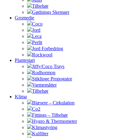
Tilbehør
Gødnings Skemaer
Gromedie
Coco
Jord
Leca
Perlit
Jord Forbedring
Rockwool
Plantestart
Jiffy/Coco Trays
Rodhormon
Stiklinge Propogator
Varmemåtter
Tilbehør
Klima
Blæsere – Cirkulation
Co2
Fittings – Tilbehør
Hygro & Thermometer
Klimastyring
Kulfilter