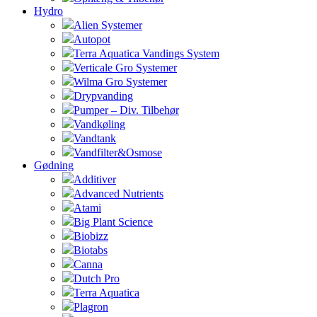
Hydro
Alien Systemer
Autopot
Terra Aquatica Vandings System
Verticale Gro Systemer
Wilma Gro Systemer
Drypvanding
Pumper – Div. Tilbehør
Vandkøling
Vandtank
Vandfilter&Osmose
Gødning
Additiver
Advanced Nutrients
Atami
Big Plant Science
Biobizz
Biotabs
Canna
Dutch Pro
Terra Aquatica
Plagron