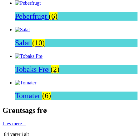
Peberfrugt
(6)
Salat
(10)
Tobaks Frø
(2)
Tomater
(6)
Grøntsags frø
Læs mere...
Sorteret
84 varer i alt
efter