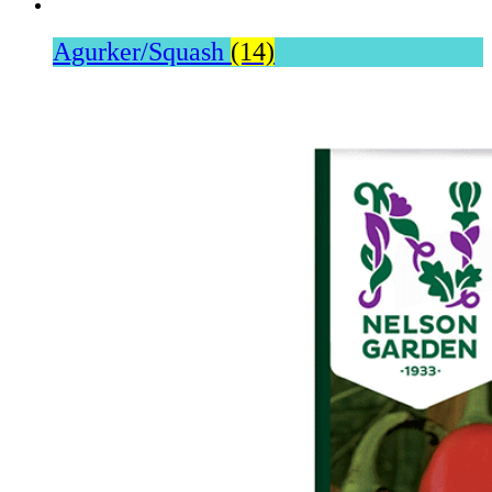
Agurker/Squash
(14)