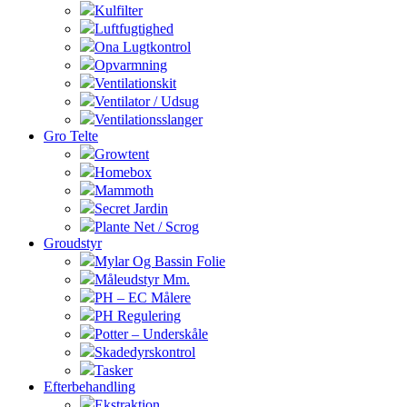
Kulfilter
Luftfugtighed
Ona Lugtkontrol
Opvarmning
Ventilationskit
Ventilator / Udsug
Ventilationsslanger
Gro Telte
Growtent
Homebox
Mammoth
Secret Jardin
Plante Net / Scrog
Groudstyr
Mylar Og Bassin Folie
Måleudstyr Mm.
PH – EC Målere
PH Regulering
Potter – Underskåle
Skadedyrskontrol
Tasker
Efterbehandling
Ekstraktion