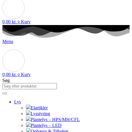
0,00
kr.
Kurv
0
Menu
0,00
kr.
Kurv
0
Søg
Lys
Elartikler
Lysstyring
Plantelys – HPS/MH/CFL
Plantelys – LED
Ophæng & Tilbehør