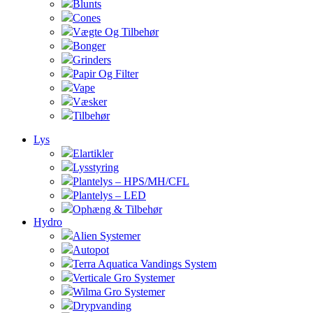
Blunts
Cones
Vægte Og Tilbehør
Bonger
Grinders
Papir Og Filter
Vape
Væsker
Tilbehør
Lys
Elartikler
Lysstyring
Plantelys – HPS/MH/CFL
Plantelys – LED
Ophæng & Tilbehør
Hydro
Alien Systemer
Autopot
Terra Aquatica Vandings System
Verticale Gro Systemer
Wilma Gro Systemer
Drypvanding