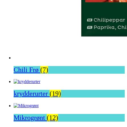
Chili Frø
(7)
krydderurter
(19)
Mikrogrønt
(12)