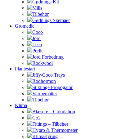
Gødnings Kit
Mills
Tilbehør
Gødnings Skemaer
Gromedie
Coco
Jord
Leca
Perlit
Jord Forbedring
Rockwool
Plantestart
Jiffy/Coco Trays
Rodhormon
Stiklinge Propogator
Varmemåtter
Tilbehør
Klima
Blæsere – Cirkulation
Co2
Fittings – Tilbehør
Hygro & Thermometer
Klimastyring