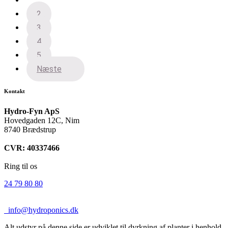
1
2
3
4
5
Næste
Kontakt
Hydro-Fyn ApS
Hovedgaden 12C, Nim
8740 Brædstrup
CVR: 40337466
Ring til os
24 79 80 80
info@hydroponics.dk
Alt udstyr på denne side er udviklet til dyrkning af planter i henhold