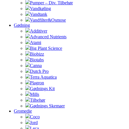
Pumper – Div. Tilbehør
Vandkøling
Vandtank
Vandfilter&Osmose
Gødning
Additiver
Advanced Nutrients
Atami
Big Plant Science
Biobizz
Biotabs
Canna
Dutch Pro
Terra Aquatica
Plagron
Gødnings Kit
Mills
Tilbehør
Gødnings Skemaer
Gromedie
Coco
Jord
Leca