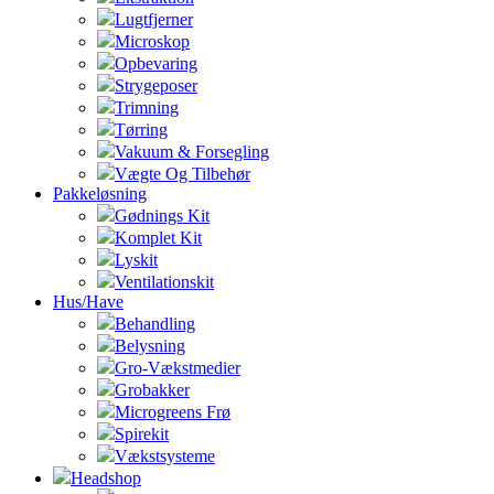
Lugtfjerner
Microskop
Opbevaring
Strygeposer
Trimning
Tørring
Vakuum & Forsegling
Vægte Og Tilbehør
Pakkeløsning
Gødnings Kit
Komplet Kit
Lyskit
Ventilationskit
Hus/Have
Behandling
Belysning
Gro-Vækstmedier
Grobakker
Microgreens Frø
Spirekit
Vækstsysteme
Headshop