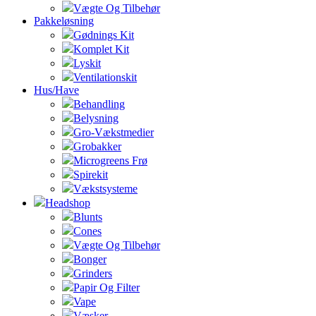
Vægte Og Tilbehør
Pakkeløsning
Gødnings Kit
Komplet Kit
Lyskit
Ventilationskit
Hus/Have
Behandling
Belysning
Gro-Vækstmedier
Grobakker
Microgreens Frø
Spirekit
Vækstsysteme
Headshop
Blunts
Cones
Vægte Og Tilbehør
Bonger
Grinders
Papir Og Filter
Vape
Væsker