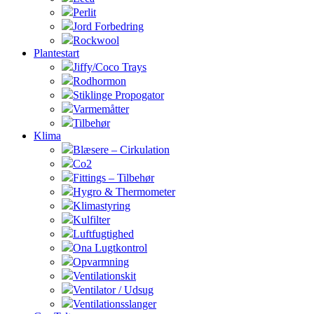
Perlit
Jord Forbedring
Rockwool
Plantestart
Jiffy/Coco Trays
Rodhormon
Stiklinge Propogator
Varmemåtter
Tilbehør
Klima
Blæsere – Cirkulation
Co2
Fittings – Tilbehør
Hygro & Thermometer
Klimastyring
Kulfilter
Luftfugtighed
Ona Lugtkontrol
Opvarmning
Ventilationskit
Ventilator / Udsug
Ventilationsslanger