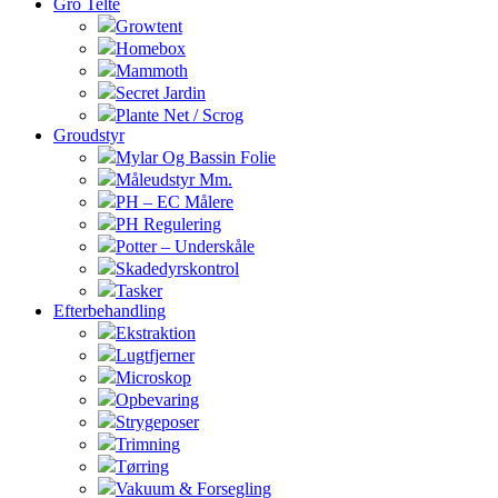
Gro Telte
Growtent
Homebox
Mammoth
Secret Jardin
Plante Net / Scrog
Groudstyr
Mylar Og Bassin Folie
Måleudstyr Mm.
PH – EC Målere
PH Regulering
Potter – Underskåle
Skadedyrskontrol
Tasker
Efterbehandling
Ekstraktion
Lugtfjerner
Microskop
Opbevaring
Strygeposer
Trimning
Tørring
Vakuum & Forsegling