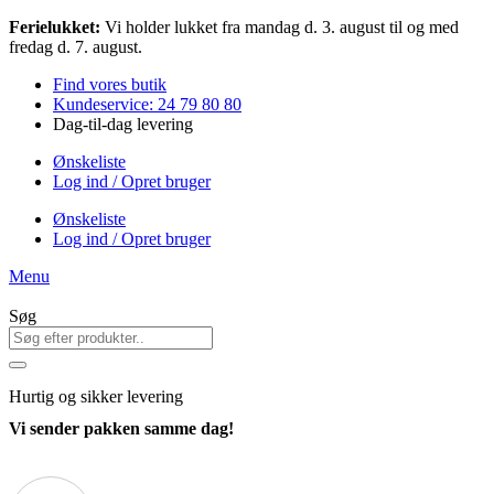
Videre
Ferielukket:
Vi holder lukket fra mandag d. 3. august til og med
til
fredag d. 7. august.
indhold
Find vores butik
Kundeservice: 24 79 80 80
Dag-til-dag levering
Ønskeliste
Log ind / Opret bruger
Ønskeliste
Log ind / Opret bruger
Menu
Søg
Hurtig
og sikker levering
Vi sender pakken samme dag!