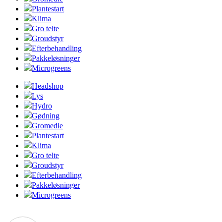
Plantestart
Klima
Gro telte
Groudstyr
Efterbehandling
Pakkeløsninger
Microgreens
Headshop
Lys
Hydro
Gødning
Gromedie
Plantestart
Klima
Gro telte
Groudstyr
Efterbehandling
Pakkeløsninger
Microgreens