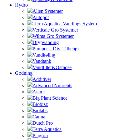
Hydro
Alien Systemer
Autopot
Terra Aquatica Vandings System
Verticale Gro Systemer
Wilma Gro Systemer
Drypvanding
Pumper – Div. Tilbehør
Vandkøling
Vandtank
Vandfilter&Osmose
Gødning
Additiver
Advanced Nutrients
Atami
Big Plant Science
Biobizz
Biotabs
Canna
Dutch Pro
Terra Aquatica
Plagron