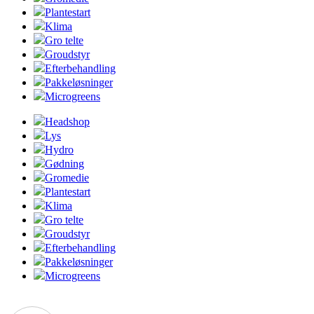
Plantestart
Klima
Gro telte
Groudstyr
Efterbehandling
Pakkeløsninger
Microgreens
Headshop
Lys
Hydro
Gødning
Gromedie
Plantestart
Klima
Gro telte
Groudstyr
Efterbehandling
Pakkeløsninger
Microgreens