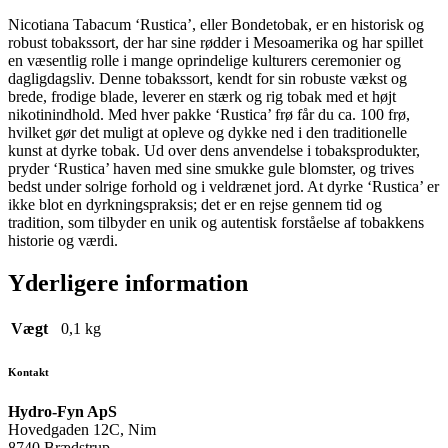
Nicotiana Tabacum ‘Rustica’, eller Bondetobak, er en historisk og
robust tobakssort, der har sine rødder i Mesoamerika og har spillet
en væsentlig rolle i mange oprindelige kulturers ceremonier og
dagligdagsliv. Denne tobakssort, kendt for sin robuste vækst og
brede, frodige blade, leverer en stærk og rig tobak med et højt
nikotinindhold. Med hver pakke ‘Rustica’ frø får du ca. 100 frø,
hvilket gør det muligt at opleve og dykke ned i den traditionelle
kunst at dyrke tobak. Ud over dens anvendelse i tobaksprodukter,
pryder ‘Rustica’ haven med sine smukke gule blomster, og trives
bedst under solrige forhold og i veldrænet jord. At dyrke ‘Rustica’ er
ikke blot en dyrkningspraksis; det er en rejse gennem tid og
tradition, som tilbyder en unik og autentisk forståelse af tobakkens
historie og værdi.
Yderligere information
Vægt
0,1 kg
Kontakt
Hydro-Fyn ApS
Hovedgaden 12C, Nim
8740 Brædstrup