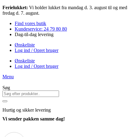
Videre
Ferielukket:
Vi holder lukket fra mandag d. 3. august til og med
til
fredag d. 7. august.
indhold
Find vores butik
Kundeservice: 24 79 80 80
Dag-til-dag levering
Ønskeliste
Log ind / Opret bruger
Ønskeliste
Log ind / Opret bruger
Menu
Søg
Hurtig
og sikker levering
Vi sender pakken samme dag!