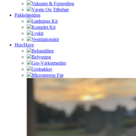
Vakuum & Forsegling
Vægte Og Tilbehør
Pakkeløsning
Gødnings Kit
Komplet Kit
Lyskit
Ventilationskit
Hus/Have
Behandling
Belysning
Gro-Vækstmedier
Grobakker
Microgreens Frø