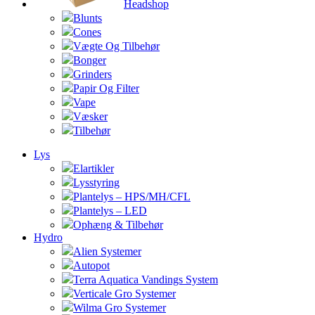
Headshop
Blunts
Cones
Vægte Og Tilbehør
Bonger
Grinders
Papir Og Filter
Vape
Væsker
Tilbehør
Lys
Elartikler
Lysstyring
Plantelys – HPS/MH/CFL
Plantelys – LED
Ophæng & Tilbehør
Hydro
Alien Systemer
Autopot
Terra Aquatica Vandings System
Verticale Gro Systemer
Wilma Gro Systemer