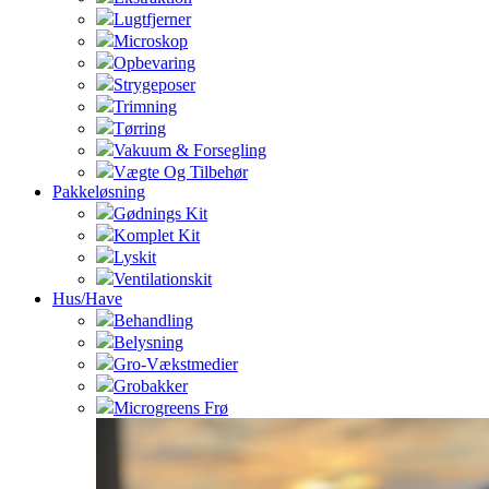
Lugtfjerner
Microskop
Opbevaring
Strygeposer
Trimning
Tørring
Vakuum & Forsegling
Vægte Og Tilbehør
Pakkeløsning
Gødnings Kit
Komplet Kit
Lyskit
Ventilationskit
Hus/Have
Behandling
Belysning
Gro-Vækstmedier
Grobakker
Microgreens Frø