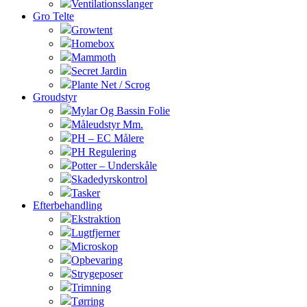
Ventilationsslanger
Gro Telte
Growtent
Homebox
Mammoth
Secret Jardin
Plante Net / Scrog
Groudstyr
Mylar Og Bassin Folie
Måleudstyr Mm.
PH – EC Målere
PH Regulering
Potter – Underskåle
Skadedyrskontrol
Tasker
Efterbehandling
Ekstraktion
Lugtfjerner
Microskop
Opbevaring
Strygeposer
Trimning
Tørring