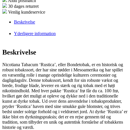
Altid prismatch
30 dages returret
Venlig kundeservice
Beskrivelse
Yderligere information
Beskrivelse
Nicotiana Tabacum ‘Rustica’, eller Bondetobak, er en historisk og
robust tobakssort, der har sine rødder i Mesoamerika og har spillet
en væsentlig rolle i mange oprindelige kulturers ceremonier og
dagligdagsliv. Denne tobakssort, kendt for sin robuste vækst og
brede, frodige blade, leverer en stærk og rig tobak med et højt
nikotinindhold. Med hver pakke ‘Rustica’ frø får du ca. 100 frø,
hvilket gør det muligt at opleve og dykke ned i den traditionelle
kunst at dyrke tobak. Ud over dens anvendelse i tobaksprodukter,
pryder ‘Rustica’ haven med sine smukke gule blomster, og trives
bedst under solrige forhold og i veldrænet jord. At dyrke ‘Rustica’ er
ikke blot en dyrkningspraksis; det er en rejse gennem tid og
tradition, som tilbyder en unik og autentisk forståelse af tobakkens
historie og værdi.