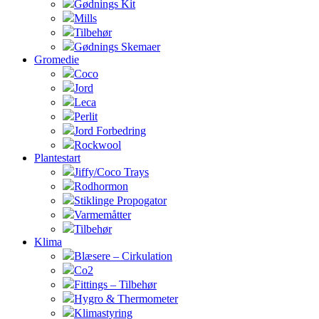
Gødnings Kit
Mills
Tilbehør
Gødnings Skemaer
Gromedie
Coco
Jord
Leca
Perlit
Jord Forbedring
Rockwool
Plantestart
Jiffy/Coco Trays
Rodhormon
Stiklinge Propogator
Varmemåtter
Tilbehør
Klima
Blæsere – Cirkulation
Co2
Fittings – Tilbehør
Hygro & Thermometer
Klimastyring