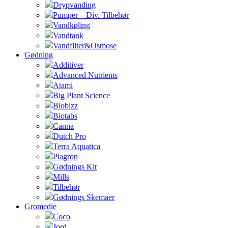
Drypvanding
Pumper – Div. Tilbehør
Vandkøling
Vandtank
Vandfilter&Osmose
Gødning
Additiver
Advanced Nutrients
Atami
Big Plant Science
Biobizz
Biotabs
Canna
Dutch Pro
Terra Aquatica
Plagron
Gødnings Kit
Mills
Tilbehør
Gødnings Skemaer
Gromedie
Coco
Jord