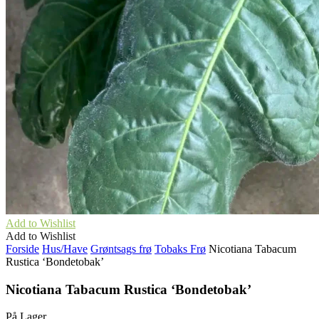
Add to Wishlist
Add to Wishlist
Forside
Hus/Have
Grøntsags frø
Tobaks Frø
Nicotiana Tabacum
Rustica ‘Bondetobak’
Nicotiana Tabacum Rustica ‘Bondetobak’
På Lager