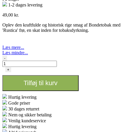
1-2 dages levering
49,00
kr.
Oplev den kraftfulde og historisk rige smag af Bondetobak med
'Rustica' frø, en skat inden for tobaksdyrkning.
Læs mere...
Læs mindre...
Nicotiana
-
Tabacum
Rustica
+
'Bondetobak'
antal
Tilføj til kurv
Hurtig levering
Gode priser
30 dages returret
Nem og sikker betaling
Venlig kundeservice
Hurtig levering