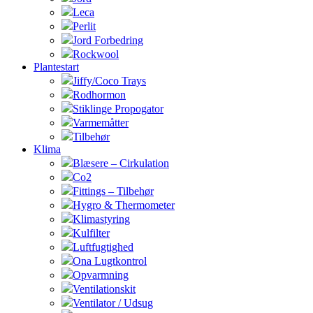
Leca
Perlit
Jord Forbedring
Rockwool
Plantestart
Jiffy/Coco Trays
Rodhormon
Stiklinge Propogator
Varmemåtter
Tilbehør
Klima
Blæsere – Cirkulation
Co2
Fittings – Tilbehør
Hygro & Thermometer
Klimastyring
Kulfilter
Luftfugtighed
Ona Lugtkontrol
Opvarmning
Ventilationskit
Ventilator / Udsug