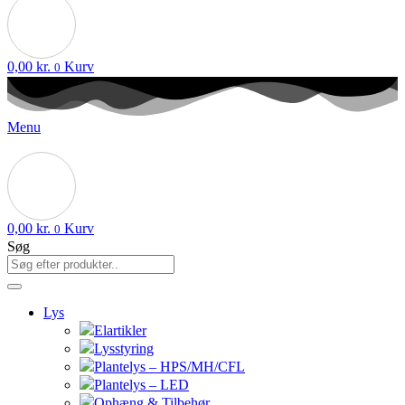
0,00
kr.
Kurv
0
Menu
0,00
kr.
Kurv
0
Søg
Lys
Elartikler
Lysstyring
Plantelys – HPS/MH/CFL
Plantelys – LED
Ophæng & Tilbehør