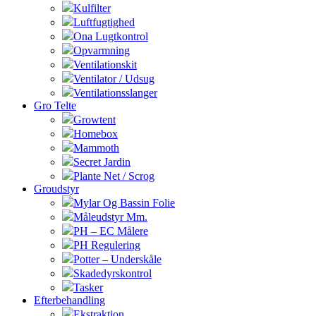
Kulfilter
Luftfugtighed
Ona Lugtkontrol
Opvarmning
Ventilationskit
Ventilator / Udsug
Ventilationsslanger
Gro Telte
Growtent
Homebox
Mammoth
Secret Jardin
Plante Net / Scrog
Groudstyr
Mylar Og Bassin Folie
Måleudstyr Mm.
PH – EC Målere
PH Regulering
Potter – Underskåle
Skadedyrskontrol
Tasker
Efterbehandling
Ekstraktion