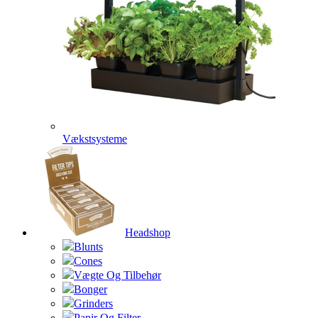
Vækstsysteme
Headshop
Blunts
Cones
Vægte Og Tilbehør
Bonger
Grinders
Papir Og Filter