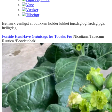
Vape
Væsker
Tilbehør
Bemærk venligst at butikken holder lukket torsdag og fredag pga.
helligdag
Forside
Hus/Have
Grøntsags frø
Tobaks Frø
Nicotiana Tabacum
Rustica ‘Bondetobak’