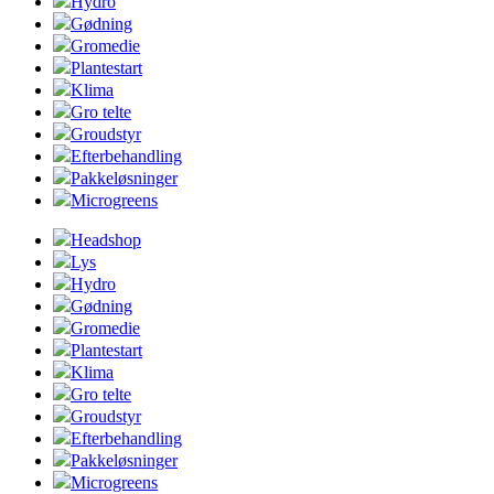
Hydro
Gødning
Gromedie
Plantestart
Klima
Gro telte
Groudstyr
Efterbehandling
Pakkeløsninger
Microgreens
Headshop
Lys
Hydro
Gødning
Gromedie
Plantestart
Klima
Gro telte
Groudstyr
Efterbehandling
Pakkeløsninger
Microgreens