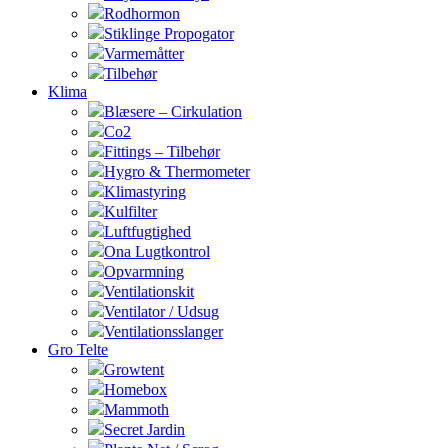
Rodhormon
Stiklinge Propogator
Varmemåtter
Tilbehør
Klima
Blæsere – Cirkulation
Co2
Fittings – Tilbehør
Hygro & Thermometer
Klimastyring
Kulfilter
Luftfugtighed
Ona Lugtkontrol
Opvarmning
Ventilationskit
Ventilator / Udsug
Ventilationsslanger
Gro Telte
Growtent
Homebox
Mammoth
Secret Jardin