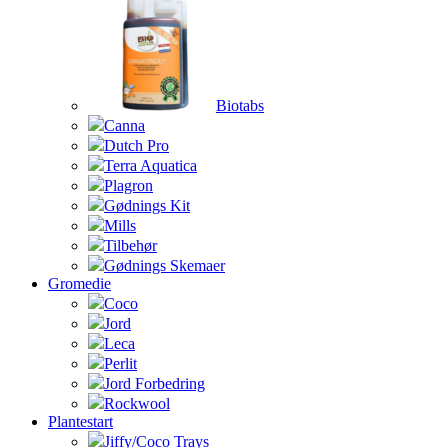
Biotabs
Canna
Dutch Pro
Terra Aquatica
Plagron
Gødnings Kit
Mills
Tilbehør
Gødnings Skemaer
Gromedie
Coco
Jord
Leca
Perlit
Jord Forbedring
Rockwool
Plantestart
Jiffy/Coco Trays