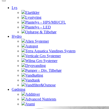
Lys
Elartikler
Lysstyring
Plantelys – HPS/MH/CFL
Plantelys – LED
Ophæng & Tilbehør
Hydro
Alien Systemer
Autopot
Terra Aquatica Vandings System
Verticale Gro Systemer
Wilma Gro Systemer
Drypvanding
Pumper – Div. Tilbehør
Vandkøling
Vandtank
Vandfilter&Osmose
Gødning
Additiver
Advanced Nutrients
Atami