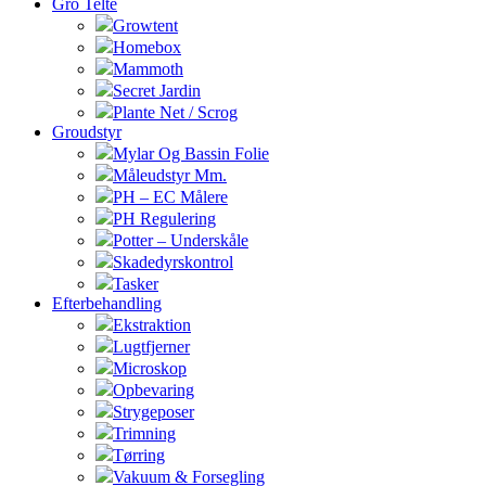
Gro Telte
Growtent
Homebox
Mammoth
Secret Jardin
Plante Net / Scrog
Groudstyr
Mylar Og Bassin Folie
Måleudstyr Mm.
PH – EC Målere
PH Regulering
Potter – Underskåle
Skadedyrskontrol
Tasker
Efterbehandling
Ekstraktion
Lugtfjerner
Microskop
Opbevaring
Strygeposer
Trimning
Tørring
Vakuum & Forsegling