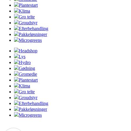
Plantestart
Klima
Gro telte
Groudstyr
Efterbehandling
Pakkeløsninger
Microgreens
Headshop
Lys
Hydro
Gødning
Gromedie
Plantestart
Klima
Gro telte
Groudstyr
Efterbehandling
Pakkeløsninger
Microgreens