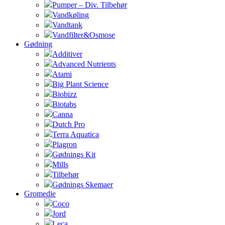
Pumper – Div. Tilbehør
Vandkøling
Vandtank
Vandfilter&Osmose
Gødning
Additiver
Advanced Nutrients
Atami
Big Plant Science
Biobizz
Biotabs
Canna
Dutch Pro
Terra Aquatica
Plagron
Gødnings Kit
Mills
Tilbehør
Gødnings Skemaer
Gromedie
Coco
Jord
Leca