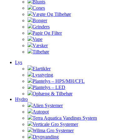
Blunts
Cones
Vægte Og Tilbehør
Bonger
Grinders
Papir Og Filter
Vape
Væsker
Tilbehør
Lys
Elartikler
Lysstyring
Plantelys – HPS/MH/CFL
Plantelys – LED
Ophæng & Tilbehør
Hydro
Alien Systemer
Autopot
Terra Aquatica Vandings System
Verticale Gro Systemer
Wilma Gro Systemer
Drypvanding