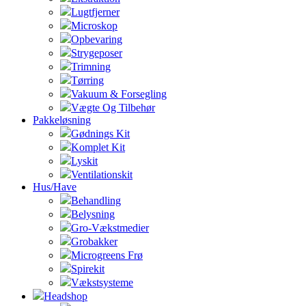
Lugtfjerner
Microskop
Opbevaring
Strygeposer
Trimning
Tørring
Vakuum & Forsegling
Vægte Og Tilbehør
Pakkeløsning
Gødnings Kit
Komplet Kit
Lyskit
Ventilationskit
Hus/Have
Behandling
Belysning
Gro-Vækstmedier
Grobakker
Microgreens Frø
Spirekit
Vækstsysteme
Headshop