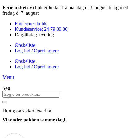
Videre
Ferielukket:
Vi holder lukket fra mandag d. 3. august til og med
til
fredag d. 7. august.
indhold
Find vores butik
Kundeservice: 24 79 80 80
Dag-til-dag levering
Ønskeliste
Log ind / Opret bruger
Ønskeliste
Log ind / Opret bruger
Menu
Søg
Hurtig
og sikker levering
Vi sender pakken samme dag!