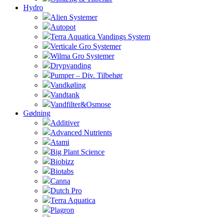
Hydro
Alien Systemer
Autopot
Terra Aquatica Vandings System
Verticale Gro Systemer
Wilma Gro Systemer
Drypvanding
Pumper – Div. Tilbehør
Vandkøling
Vandtank
Vandfilter&Osmose
Gødning
Additiver
Advanced Nutrients
Atami
Big Plant Science
Biobizz
Biotabs
Canna
Dutch Pro
Terra Aquatica
Plagron