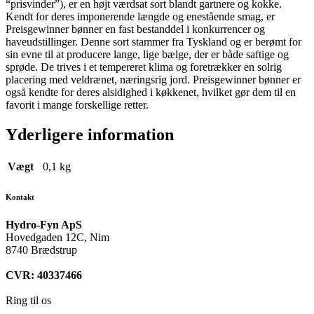
“prisvinder”), er en højt værdsat sort blandt gartnere og kokke.
Kendt for deres imponerende længde og enestående smag, er
Preisgewinner bønner en fast bestanddel i konkurrencer og
haveudstillinger. Denne sort stammer fra Tyskland og er berømt for
sin evne til at producere lange, lige bælge, der er både saftige og
sprøde. De trives i et tempereret klima og foretrækker en solrig
placering med veldrænet, næringsrig jord. Preisgewinner bønner er
også kendte for deres alsidighed i køkkenet, hvilket gør dem til en
favorit i mange forskellige retter.
Yderligere information
Vægt
0,1 kg
Kontakt
Hydro-Fyn ApS
Hovedgaden 12C, Nim
8740 Brædstrup
CVR: 40337466
Ring til os