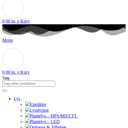
0,00
kr.
Kurv
0
Menu
0,00
kr.
Kurv
0
Søg
Lys
Elartikler
Lysstyring
Plantelys – HPS/MH/CFL
Plantelys – LED
Ophæng & Tilbehør