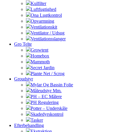
Kulfilter
Luftfugtighed
Ona Lugtkontrol
Opvarmning
Ventilationskit
Ventilator / Udsug
Ventilationsslanger
Gro Telte
Growtent
Homebox
Mammoth
Secret Jardin
Plante Net / Scrog
Groudstyr
Mylar Og Bassin Folie
Måleudstyr Mm.
PH – EC Målere
PH Regulering
Potter – Underskåle
Skadedyrskontrol
Tasker
Efterbehandling
Ekstraktion