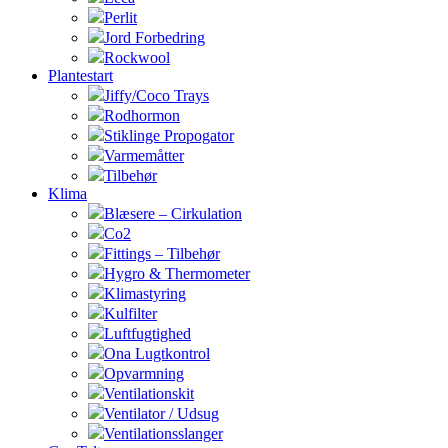
Perlit
Jord Forbedring
Rockwool
Plantestart
Jiffy/Coco Trays
Rodhormon
Stiklinge Propogator
Varmemåtter
Tilbehør
Klima
Blæsere – Cirkulation
Co2
Fittings – Tilbehør
Hygro & Thermometer
Klimastyring
Kulfilter
Luftfugtighed
Ona Lugtkontrol
Opvarmning
Ventilationskit
Ventilator / Udsug
Ventilationsslanger