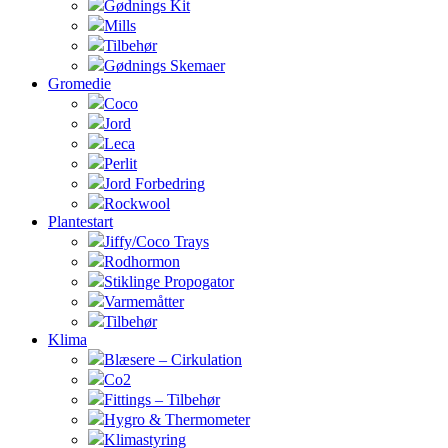
Gødnings Kit
Mills
Tilbehør
Gødnings Skemaer
Gromedie
Coco
Jord
Leca
Perlit
Jord Forbedring
Rockwool
Plantestart
Jiffy/Coco Trays
Rodhormon
Stiklinge Propogator
Varmemåtter
Tilbehør
Klima
Blæsere – Cirkulation
Co2
Fittings – Tilbehør
Hygro & Thermometer
Klimastyring