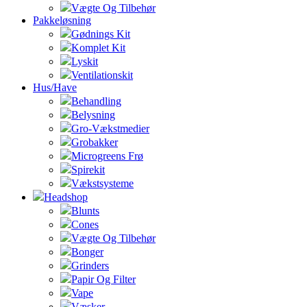
Vægte Og Tilbehør
Pakkeløsning
Gødnings Kit
Komplet Kit
Lyskit
Ventilationskit
Hus/Have
Behandling
Belysning
Gro-Vækstmedier
Grobakker
Microgreens Frø
Spirekit
Vækstsysteme
Headshop
Blunts
Cones
Vægte Og Tilbehør
Bonger
Grinders
Papir Og Filter
Vape
Væsker