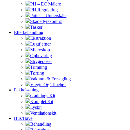
PH – EC Målere
PH Regulering
Potter – Underskåle
Skadedyrskontrol
Tasker
Efterbehandling
Ekstraktion
Lugtfjerner
Microskop
Opbevaring
Strygeposer
Trimning
Tørring
Vakuum & Forsegling
Vægte Og Tilbehør
Pakkeløsning
Gødnings Kit
Komplet Kit
Lyskit
Ventilationskit
Hus/Have
Behandling
Belysning