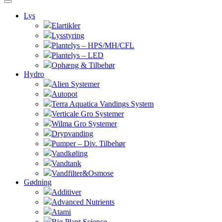
Lys
Elartikler
Lysstyring
Plantelys – HPS/MH/CFL
Plantelys – LED
Ophæng & Tilbehør
Hydro
Alien Systemer
Autopot
Terra Aquatica Vandings System
Verticale Gro Systemer
Wilma Gro Systemer
Drypvanding
Pumper – Div. Tilbehør
Vandkøling
Vandtank
Vandfilter&Osmose
Gødning
Additiver
Advanced Nutrients
Atami
Big Plant Science