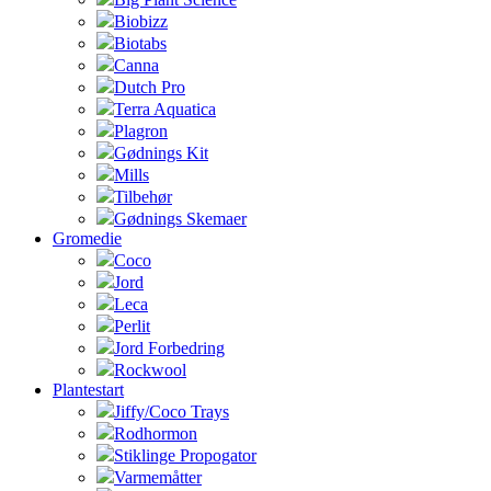
Biobizz
Biotabs
Canna
Dutch Pro
Terra Aquatica
Plagron
Gødnings Kit
Mills
Tilbehør
Gødnings Skemaer
Gromedie
Coco
Jord
Leca
Perlit
Jord Forbedring
Rockwool
Plantestart
Jiffy/Coco Trays
Rodhormon
Stiklinge Propogator
Varmemåtter