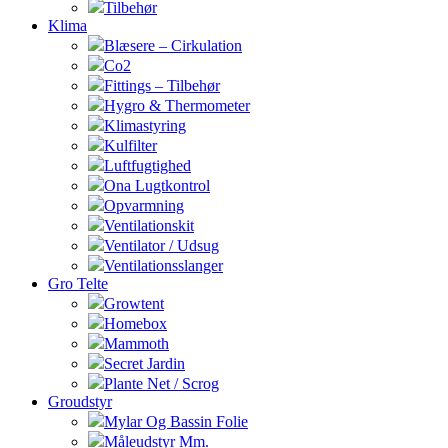
Tilbehør
Klima
Blæsere – Cirkulation
Co2
Fittings – Tilbehør
Hygro & Thermometer
Klimastyring
Kulfilter
Luftfugtighed
Ona Lugtkontrol
Opvarmning
Ventilationskit
Ventilator / Udsug
Ventilationsslanger
Gro Telte
Growtent
Homebox
Mammoth
Secret Jardin
Plante Net / Scrog
Groudstyr
Mylar Og Bassin Folie
Måleudstyr Mm.