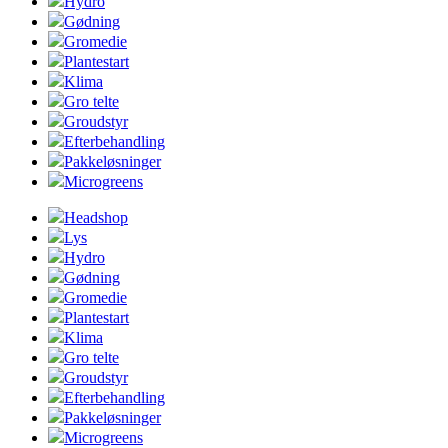
Hydro
Gødning
Gromedie
Plantestart
Klima
Gro telte
Groudstyr
Efterbehandling
Pakkeløsninger
Microgreens
Headshop
Lys
Hydro
Gødning
Gromedie
Plantestart
Klima
Gro telte
Groudstyr
Efterbehandling
Pakkeløsninger
Microgreens