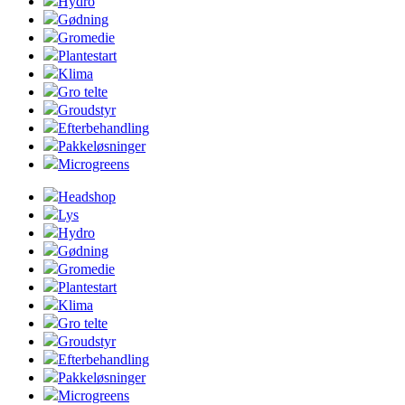
Hydro
Gødning
Gromedie
Plantestart
Klima
Gro telte
Groudstyr
Efterbehandling
Pakkeløsninger
Microgreens
Headshop
Lys
Hydro
Gødning
Gromedie
Plantestart
Klima
Gro telte
Groudstyr
Efterbehandling
Pakkeløsninger
Microgreens