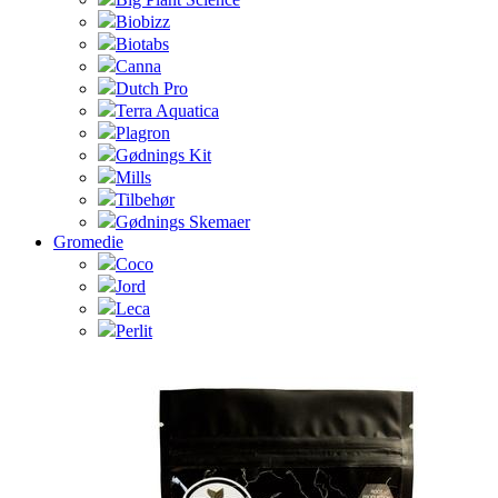
Biobizz
Biotabs
Canna
Dutch Pro
Terra Aquatica
Plagron
Gødnings Kit
Mills
Tilbehør
Gødnings Skemaer
Gromedie
Coco
Jord
Leca
Perlit