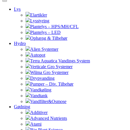
Lys
Elartikler
Lysstyring
Plantelys – HPS/MH/CFL
Plantelys – LED
Ophæng & Tilbehør
Hydro
Alien Systemer
Autopot
Terra Aquatica Vandings System
Verticale Gro Systemer
Wilma Gro Systemer
Drypvanding
Pumper – Div. Tilbehør
Vandkøling
Vandtank
Vandfilter&Osmose
Gødning
Additiver
Advanced Nutrients
Atami
Big Plant Science