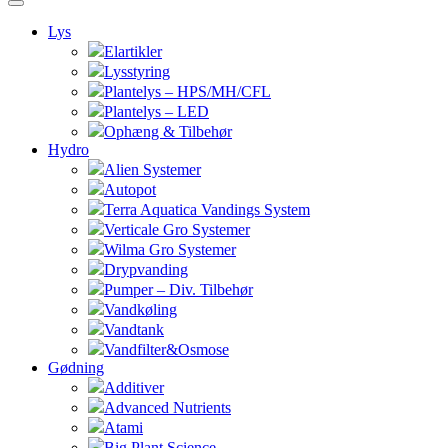
Lys
Elartikler
Lysstyring
Plantelys – HPS/MH/CFL
Plantelys – LED
Ophæng & Tilbehør
Hydro
Alien Systemer
Autopot
Terra Aquatica Vandings System
Verticale Gro Systemer
Wilma Gro Systemer
Drypvanding
Pumper – Div. Tilbehør
Vandkøling
Vandtank
Vandfilter&Osmose
Gødning
Additiver
Advanced Nutrients
Atami
Big Plant Science