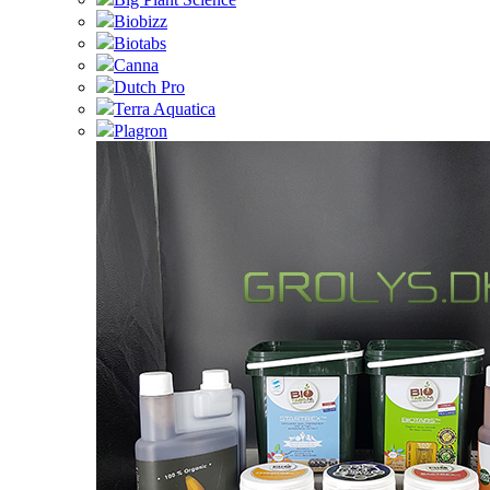
Biobizz
Biotabs
Canna
Dutch Pro
Terra Aquatica
Plagron