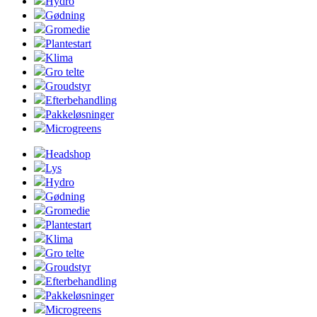
Hydro
Gødning
Gromedie
Plantestart
Klima
Gro telte
Groudstyr
Efterbehandling
Pakkeløsninger
Microgreens
Headshop
Lys
Hydro
Gødning
Gromedie
Plantestart
Klima
Gro telte
Groudstyr
Efterbehandling
Pakkeløsninger
Microgreens