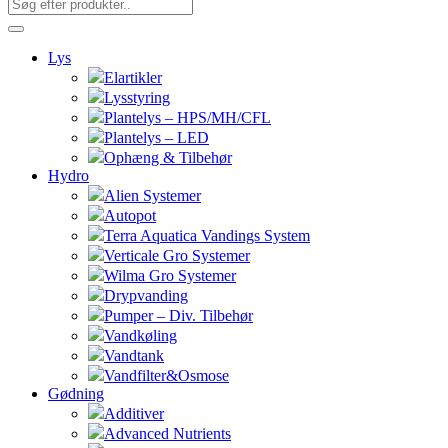
Lys
Elartikler
Lysstyring
Plantelys – HPS/MH/CFL
Plantelys – LED
Ophæng & Tilbehør
Hydro
Alien Systemer
Autopot
Terra Aquatica Vandings System
Verticale Gro Systemer
Wilma Gro Systemer
Drypvanding
Pumper – Div. Tilbehør
Vandkøling
Vandtank
Vandfilter&Osmose
Gødning
Additiver
Advanced Nutrients