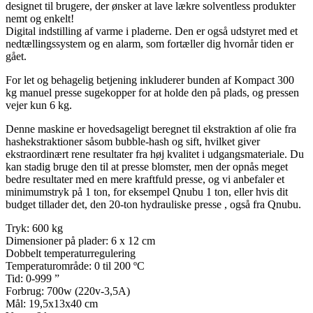
designet til brugere, der ønsker at lave lækre solventless produkter
nemt og enkelt!
Digital indstilling af varme i pladerne. Den er også udstyret med et
nedtællingssystem og en alarm, som fortæller dig hvornår tiden er
gået.
For let og behagelig betjening inkluderer bunden af ​​Kompact 300
kg manuel presse sugekopper for at holde den på plads, og pressen
vejer kun 6 kg.
Denne maskine er hovedsageligt beregnet til ekstraktion af olie fra
hashekstraktioner såsom bubble-hash og sift, hvilket giver
ekstraordinært rene resultater fra høj kvalitet i udgangsmateriale. Du
kan stadig bruge den til at presse blomster, men der opnås meget
bedre resultater med en mere kraftfuld presse, og vi anbefaler et
minimumstryk på 1 ton, for eksempel Qnubu 1 ton, eller hvis dit
budget tillader det, den 20-ton hydrauliske presse , også fra Qnubu.
Tryk: 600 kg
Dimensioner på plader: 6 x 12 cm
Dobbelt temperaturregulering
Temperaturområde: 0 til 200 ºC
Tid: 0-999 ”
Forbrug: 700w (220v-3,5A)
Mål: 19,5x13x40 cm