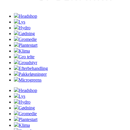
Headshop
Lys
Hydro
Gødning
Gromedie
Plantestart
Klima
Gro telte
Groudstyr
Efterbehandling
Pakkeløsninger
Microgreens
Headshop
Lys
Hydro
Gødning
Gromedie
Plantestart
Klima