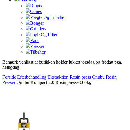
Blunts
Cones
Vægte Og Tilbehør
Bonger
Grinders
Papir Og Filter
Vape
Væsker
Tilbehør
Bemærk venligst at butikken holder lukket torsdag og fredag pga.
helligdag
Forside
Efterbehandling
Ekstraktion
Rosin press
Qnubu Rosin
Presser
Qnubu Kompact 2.0 Rosin presse 600kg