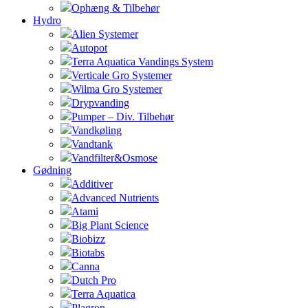
Ophæng & Tilbehør
Hydro
Alien Systemer
Autopot
Terra Aquatica Vandings System
Verticale Gro Systemer
Wilma Gro Systemer
Drypvanding
Pumper – Div. Tilbehør
Vandkøling
Vandtank
Vandfilter&Osmose
Gødning
Additiver
Advanced Nutrients
Atami
Big Plant Science
Biobizz
Biotabs
Canna
Dutch Pro
Terra Aquatica
Plagron