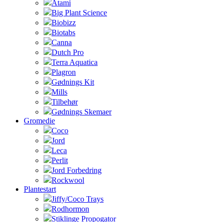
Atami
Big Plant Science
Biobizz
Biotabs
Canna
Dutch Pro
Terra Aquatica
Plagron
Gødnings Kit
Mills
Tilbehør
Gødnings Skemaer
Gromedie
Coco
Jord
Leca
Perlit
Jord Forbedring
Rockwool
Plantestart
Jiffy/Coco Trays
Rodhormon
Stiklinge Propogator