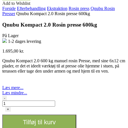
Add to Wishlist
Forside
Efterbehandling
Ekstraktion
Rosin press
Qnubu Rosin
Presser
Qnubu Kompact 2.0 Rosin presse 600kg
Qnubu Kompact 2.0 Rosin presse 600kg
På Lager
1-2 dages levering
1.695,00
kr.
Qnubu Kompact 2.0 600 kg manuel rosin Presse, med sine 6x12 cm
plader, er det et ideelt værktøj til at presse olie hjemme i stuen, på
terassen eller tage den under armen og med hjem til en ven.
Læs mere...
Læs mindre...
Qnubu
-
Kompact
2.0
+
Rosin
presse
Tilføj til kurv
600kg