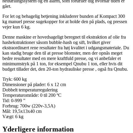
nedtællingssystem og en alarm, som fortæller dig hvornår tiden er
gået.
For let og behagelig betjening inkluderer bunden af ​​Kompact 300
kg manuel presse sugekopper for at holde den på plads, og pressen
vejer kun 6 kg.
Denne maskine er hovedsageligt beregnet til ekstraktion af olie fra
hashekstraktioner såsom bubble-hash og sift, hvilket giver
ekstraordinært rene resultater fra høj kvalitet i udgangsmateriale. Du
kan stadig bruge den til at presse blomster, men der opnås meget
bedre resultater med en mere kraftfuld presse, og vi anbefaler et
minimumstryk på 1 ton, for eksempel Qnubu 1 ton, eller hvis dit
budget tillader det, den 20-ton hydrauliske presse , også fra Qnubu.
Tryk: 600 kg
Dimensioner på plader: 6 x 12 cm
Dobbelt temperaturregulering
Temperaturområde: 0 til 200 ºC
Tid: 0-999 ”
Forbrug: 700w (220v-3,5A)
Mål: 19,5x13x40 cm
Vægt: 6 kg
Yderligere information