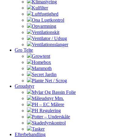
Klimastyring
Kulfilter
Luftfugtighed
Ona Lugtkontrol
Opvarmning
Ventilationskit
Ventilator / Udsug
Ventilationsslanger
Gro Telte
Growtent
Homebox
Mammoth
Secret Jardin
Plante Net / Scrog
Groudstyr
Mylar Og Bassin Folie
Måleudstyr Mm.
PH – EC Målere
PH Regulering
Potter – Underskåle
Skadedyrskontrol
Tasker
Efterbehandling