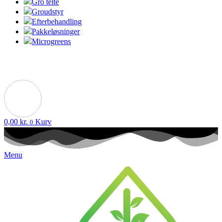
Gro telte
Groudstyr
Efterbehandling
Pakkeløsninger
Microgreens
0,00
kr.
Kurv
0
Menu