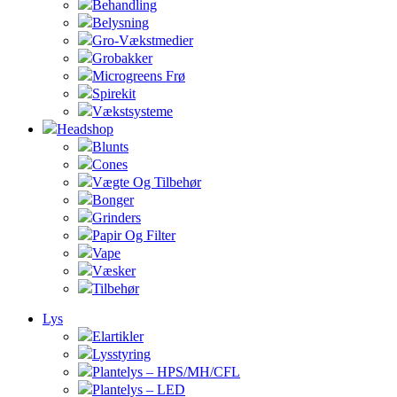
Behandling
Belysning
Gro-Vækstmedier
Grobakker
Microgreens Frø
Spirekit
Vækstsysteme
Headshop
Blunts
Cones
Vægte Og Tilbehør
Bonger
Grinders
Papir Og Filter
Vape
Væsker
Tilbehør
Lys
Elartikler
Lysstyring
Plantelys – HPS/MH/CFL
Plantelys – LED