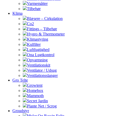
Varmemåtter
Tilbehør
Klima
Blæsere – Cirkulation
Co2
Fittings – Tilbehør
Hygro & Thermometer
Klimastyring
Kulfilter
Luftfugtighed
Ona Lugtkontrol
Opvarmning
Ventilationskit
Ventilator / Udsug
Ventilationsslanger
Gro Telte
Growtent
Homebox
Mammoth
Secret Jardin
Plante Net / Scrog
Groudstyr
Mylar Og Bassin Folie