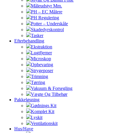
Måleudstyr Mm.
PH – EC Målere
PH Regulering
Potter – Underskåle
Skadedyrskontrol
Tasker
Efterbehandling
Ekstraktion
Lugtfjerner
Microskop
Opbevaring
Strygeposer
Trimning
Tørring
Vakuum & Forsegling
Vægte Og Tilbehør
Pakkeløsning
Gødnings Kit
Komplet Kit
Lyskit
Ventilationskit
Hus/Have