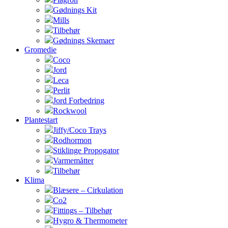
Gødnings Kit
Mills
Tilbehør
Gødnings Skemaer
Gromedie
Coco
Jord
Leca
Perlit
Jord Forbedring
Rockwool
Plantestart
Jiffy/Coco Trays
Rodhormon
Stiklinge Propogator
Varmemåtter
Tilbehør
Klima
Blæsere – Cirkulation
Co2
Fittings – Tilbehør
Hygro & Thermometer