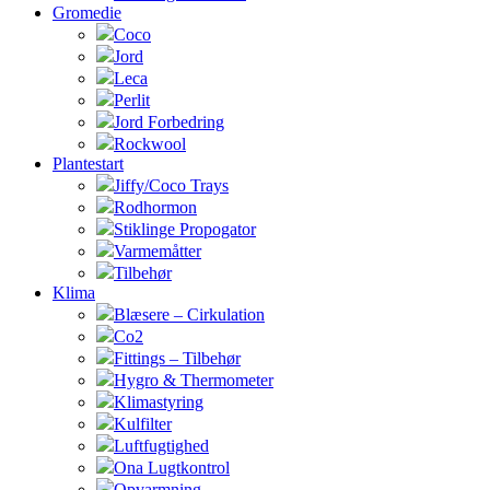
Gromedie
Coco
Jord
Leca
Perlit
Jord Forbedring
Rockwool
Plantestart
Jiffy/Coco Trays
Rodhormon
Stiklinge Propogator
Varmemåtter
Tilbehør
Klima
Blæsere – Cirkulation
Co2
Fittings – Tilbehør
Hygro & Thermometer
Klimastyring
Kulfilter
Luftfugtighed
Ona Lugtkontrol
Opvarmning