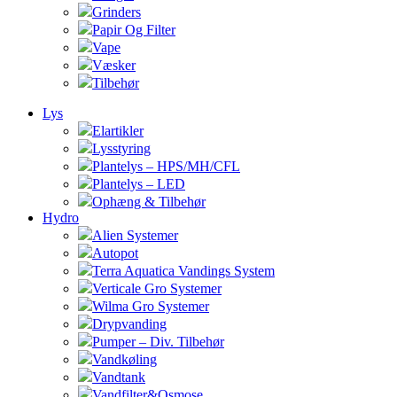
Grinders
Papir Og Filter
Vape
Væsker
Tilbehør
Lys
Elartikler
Lysstyring
Plantelys – HPS/MH/CFL
Plantelys – LED
Ophæng & Tilbehør
Hydro
Alien Systemer
Autopot
Terra Aquatica Vandings System
Verticale Gro Systemer
Wilma Gro Systemer
Drypvanding
Pumper – Div. Tilbehør
Vandkøling
Vandtank
Vandfilter&Osmose