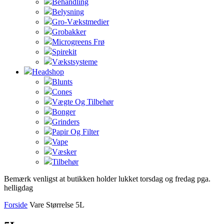
Behandling
Belysning
Gro-Vækstmedier
Grobakker
Microgreens Frø
Spirekit
Vækstsysteme
Headshop
Blunts
Cones
Vægte Og Tilbehør
Bonger
Grinders
Papir Og Filter
Vape
Væsker
Tilbehør
Bemærk venligst at butikken holder lukket torsdag og fredag pga.
helligdag
Forside
Vare Størrelse
5L