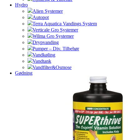
Hydro
Alien Systemer
Autopot
Terra Aquatica Vandings System
Verticale Gro Systemer
Wilma Gro Systemer
Drypvanding
Pumper – Div. Tilbehør
Vandkøling
Vandtank
Vandfilter&Osmose
Gødning