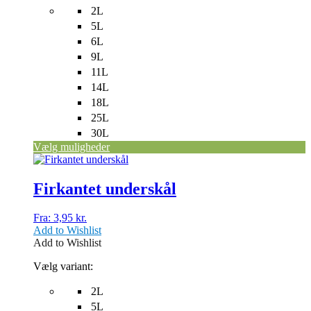
2L
5L
6L
9L
11L
14L
18L
25L
30L
Vælg muligheder
Dette
vare
har
Firkantet underskål
flere
varianter.
Fra:
3,95
kr.
Mulighederne
Add to Wishlist
kan
Add to Wishlist
vælges
på
Vælg variant:
varesiden
2L
5L