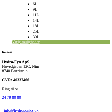
6L
9L
11L
14L
18L
25L
30L
Vælg muligheder
Kontakt
Hydro-Fyn ApS
Hovedgaden 12C, Nim
8740 Brædstrup
CVR: 40337466
Ring til os
24 79 80 80
info@hydroponics.dk