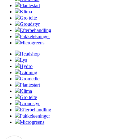
Plantestart
Klima
Gro telte
Groudstyr
Efterbehandling
Pakkeløsninger
Microgreens
Headshop
Lys
Hydro
Gødning
Gromedie
Plantestart
Klima
Gro telte
Groudstyr
Efterbehandling
Pakkeløsninger
Microgreens