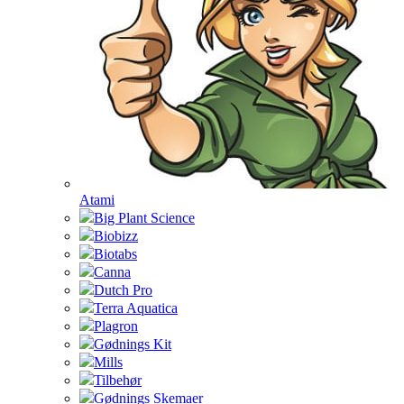
Atami
Big Plant Science
Biobizz
Biotabs
Canna
Dutch Pro
Terra Aquatica
Plagron
Gødnings Kit
Mills
Tilbehør
Gødnings Skemaer