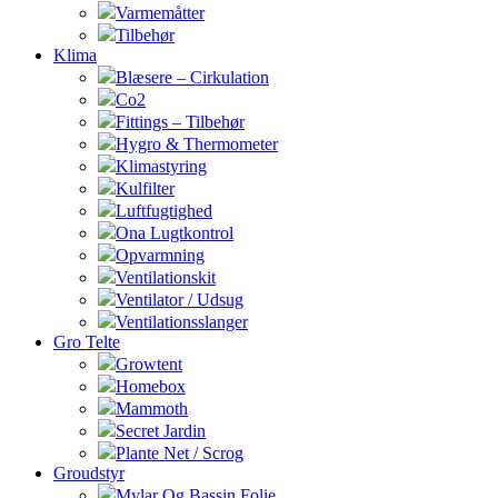
Varmemåtter
Tilbehør
Klima
Blæsere – Cirkulation
Co2
Fittings – Tilbehør
Hygro & Thermometer
Klimastyring
Kulfilter
Luftfugtighed
Ona Lugtkontrol
Opvarmning
Ventilationskit
Ventilator / Udsug
Ventilationsslanger
Gro Telte
Growtent
Homebox
Mammoth
Secret Jardin
Plante Net / Scrog
Groudstyr
Mylar Og Bassin Folie