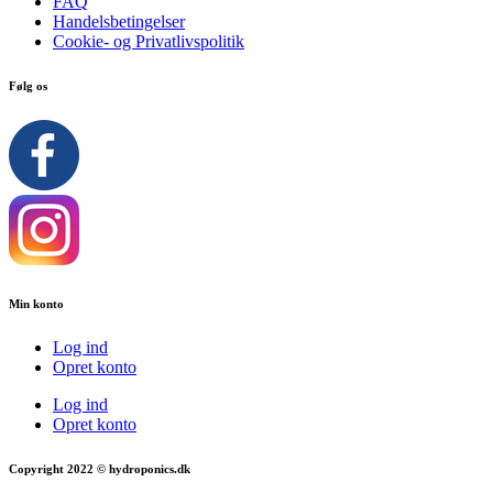
FAQ
Handelsbetingelser
Cookie- og Privatlivspolitik
Følg os
Min konto
Log ind
Opret konto
Log ind
Opret konto
Copyright 2022 © hydroponics.dk