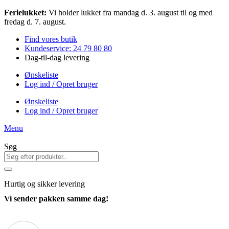
Videre
Ferielukket:
Vi holder lukket fra mandag d. 3. august til og med
til
fredag d. 7. august.
indhold
Find vores butik
Kundeservice: 24 79 80 80
Dag-til-dag levering
Ønskeliste
Log ind / Opret bruger
Ønskeliste
Log ind / Opret bruger
Menu
Søg
Hurtig
og sikker levering
Vi sender pakken samme dag!