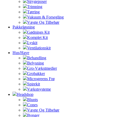
Strygeposer
Trimning
Tørring
Vakuum & Forsegling
Vægte Og Tilbehør
Pakkeløsning
Gødnings Kit
Komplet Kit
Lyskit
Ventilationskit
Hus/Have
Behandling
Belysning
Gro-Vækstmedier
Grobakker
Microgreens Frø
Spirekit
Vækstsysteme
Headshop
Blunts
Cones
Vægte Og Tilbehør
Bonger