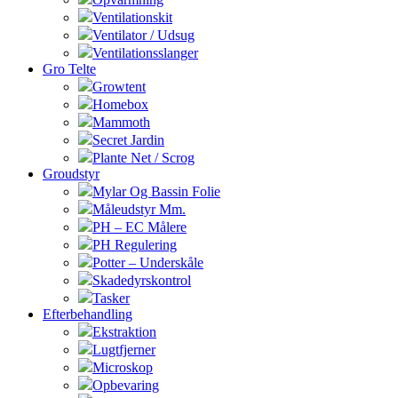
Ventilationskit
Ventilator / Udsug
Ventilationsslanger
Gro Telte
Growtent
Homebox
Mammoth
Secret Jardin
Plante Net / Scrog
Groudstyr
Mylar Og Bassin Folie
Måleudstyr Mm.
PH – EC Målere
PH Regulering
Potter – Underskåle
Skadedyrskontrol
Tasker
Efterbehandling
Ekstraktion
Lugtfjerner
Microskop
Opbevaring