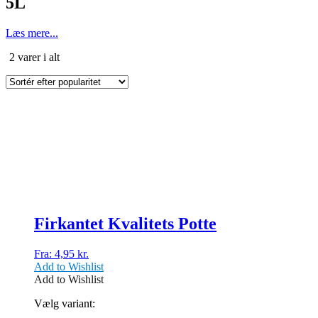
5L
Læs mere...
Sorteret
2 varer i alt
efter
popularitet
Dette
vare
har
flere
varianter.
Mulighederne
kan
vælges
på
Firkantet Kvalitets Potte
varesiden
Fra:
4,95
kr.
Add to Wishlist
Add to Wishlist
Vælg variant: