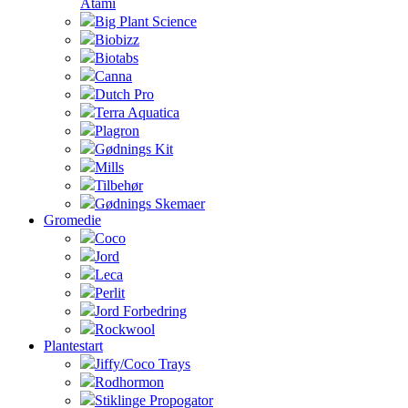
Atami
Big Plant Science
Biobizz
Biotabs
Canna
Dutch Pro
Terra Aquatica
Plagron
Gødnings Kit
Mills
Tilbehør
Gødnings Skemaer
Gromedie
Coco
Jord
Leca
Perlit
Jord Forbedring
Rockwool
Plantestart
Jiffy/Coco Trays
Rodhormon
Stiklinge Propogator