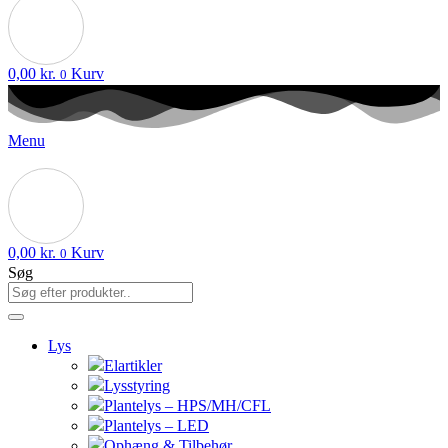
0,00
kr.
Kurv
0
Menu
0,00
kr.
Kurv
0
Søg
Lys
Elartikler
Lysstyring
Plantelys – HPS/MH/CFL
Plantelys – LED
Ophæng & Tilbehør