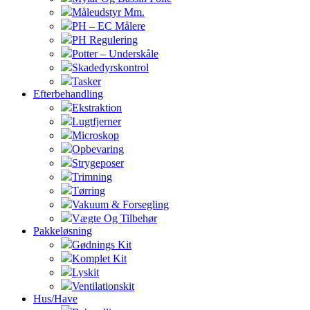
Måleudstyr Mm.
PH – EC Målere
PH Regulering
Potter – Underskåle
Skadedyrskontrol
Tasker
Efterbehandling
Ekstraktion
Lugtfjerner
Microskop
Opbevaring
Strygeposer
Trimning
Tørring
Vakuum & Forsegling
Vægte Og Tilbehør
Pakkeløsning
Gødnings Kit
Komplet Kit
Lyskit
Ventilationskit
Hus/Have