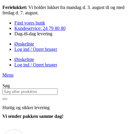
Videre
Ferielukket:
Vi holder lukket fra mandag d. 3. august til og med
til
fredag d. 7. august.
indhold
Find vores butik
Kundeservice: 24 79 80 80
Dag-til-dag levering
Ønskeliste
Log ind / Opret bruger
Ønskeliste
Log ind / Opret bruger
Menu
Søg
Hurtig
og sikker levering
Vi sender pakken samme dag!