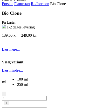
Forside
Plantestart
Rodhormon
Bio Clone
Bio Clone
På Lager
1-2 dages levering
Prisinterval:
139,00
kr.
–
249,00
kr.
139,00 kr.
til
249,00 kr.
Læs mere...
Vælg variant:
Læs mindre...
100 ml
ml
250 ml
Bio
-
Clone
antal
+