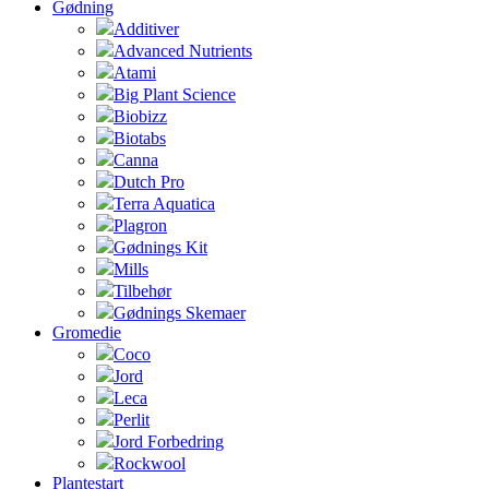
Gødning
Additiver
Advanced Nutrients
Atami
Big Plant Science
Biobizz
Biotabs
Canna
Dutch Pro
Terra Aquatica
Plagron
Gødnings Kit
Mills
Tilbehør
Gødnings Skemaer
Gromedie
Coco
Jord
Leca
Perlit
Jord Forbedring
Rockwool
Plantestart