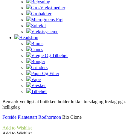
Belysning
Gro-Vækstmedier
Grobakker
Microgreens Frø
Spirekit
Vækstsysteme
Headshop
Blunts
Cones
Vægte Og Tilbehør
Bonger
Grinders
Papir Og Filter
Vape
Væsker
Tilbehør
Bemærk venligst at butikken holder lukket torsdag og fredag pga.
helligdag
Forside
Plantestart
Rodhormon
Bio Clone
Add to Wishlist
Add to Wishlist