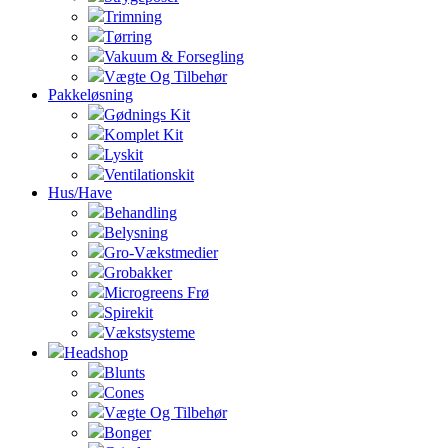
Trimning
Tørring
Vakuum & Forsegling
Vægte Og Tilbehør
Pakkeløsning
Gødnings Kit
Komplet Kit
Lyskit
Ventilationskit
Hus/Have
Behandling
Belysning
Gro-Vækstmedier
Grobakker
Microgreens Frø
Spirekit
Vækstsysteme
Headshop
Blunts
Cones
Vægte Og Tilbehør
Bonger