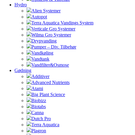
Hydro
Alien Systemer
Autopot
Terra Aquatica Vandings System
Verticale Gro Systemer
Wilma Gro Systemer
Drypvanding
Pumper – Div. Tilbehør
Vandkøling
Vandtank
Vandfilter&Osmose
Gødning
Additiver
Advanced Nutrients
Atami
Big Plant Science
Biobizz
Biotabs
Canna
Dutch Pro
Terra Aquatica
Plagron