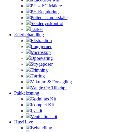
PH – EC Målere
PH Regulering
Potter – Underskåle
Skadedyrskontrol
Tasker
Efterbehandling
Ekstraktion
Lugtfjerner
Microskop
Opbevaring
Strygeposer
Trimning
Tørring
Vakuum & Forsegling
Vægte Og Tilbehør
Pakkeløsning
Gødnings Kit
Komplet Kit
Lyskit
Ventilationskit
Hus/Have
Behandling