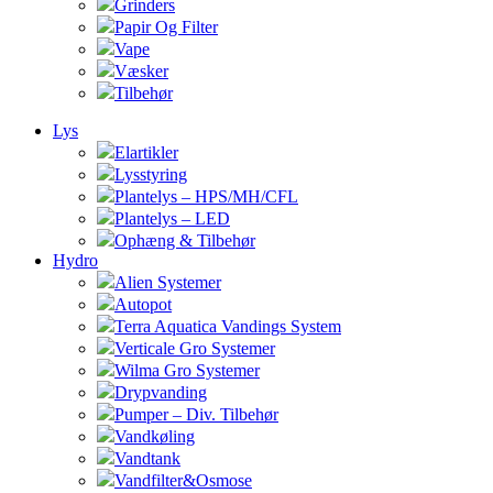
Grinders
Papir Og Filter
Vape
Væsker
Tilbehør
Lys
Elartikler
Lysstyring
Plantelys – HPS/MH/CFL
Plantelys – LED
Ophæng & Tilbehør
Hydro
Alien Systemer
Autopot
Terra Aquatica Vandings System
Verticale Gro Systemer
Wilma Gro Systemer
Drypvanding
Pumper – Div. Tilbehør
Vandkøling
Vandtank
Vandfilter&Osmose