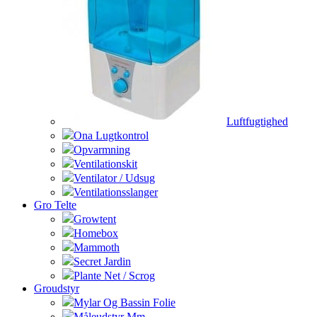
Luftfugtighed
Ona Lugtkontrol
Opvarmning
Ventilationskit
Ventilator / Udsug
Ventilationsslanger
Gro Telte
Growtent
Homebox
Mammoth
Secret Jardin
Plante Net / Scrog
Groudstyr
Mylar Og Bassin Folie
Måleudstyr Mm.