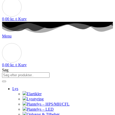
0,00
kr.
Kurv
0
Menu
0,00
kr.
Kurv
0
Søg
Lys
Elartikler
Lysstyring
Plantelys – HPS/MH/CFL
Plantelys – LED
Ophæng & Tilbehør