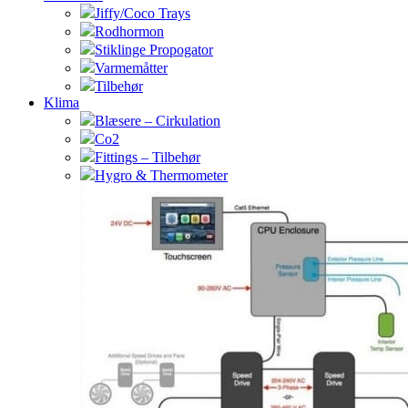
Jiffy/Coco Trays
Rodhormon
Stiklinge Propogator
Varmemåtter
Tilbehør
Klima
Blæsere – Cirkulation
Co2
Fittings – Tilbehør
Hygro & Thermometer