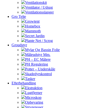
Ventilationskit
Ventilator / Udsug
Ventilationsslanger
Gro Telte
Growtent
Homebox
Mammoth
Secret Jardin
Plante Net / Scrog
Groudstyr
Mylar Og Bassin Folie
Måleudstyr Mm.
PH – EC Målere
PH Regulering
Potter – Underskåle
Skadedyrskontrol
Tasker
Efterbehandling
Ekstraktion
Lugtfjerner
Microskop
Opbevaring
Strygeposer