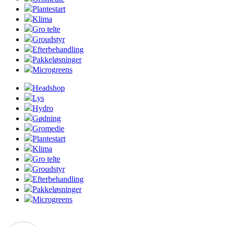
Plantestart
Klima
Gro telte
Groudstyr
Efterbehandling
Pakkeløsninger
Microgreens
Headshop
Lys
Hydro
Gødning
Gromedie
Plantestart
Klima
Gro telte
Groudstyr
Efterbehandling
Pakkeløsninger
Microgreens