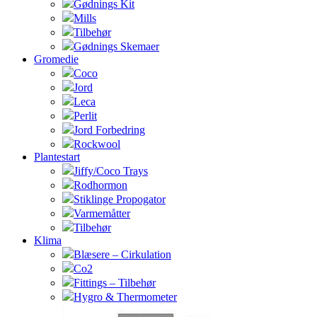
Gødnings Kit
Mills
Tilbehør
Gødnings Skemaer
Gromedie
Coco
Jord
Leca
Perlit
Jord Forbedring
Rockwool
Plantestart
Jiffy/Coco Trays
Rodhormon
Stiklinge Propogator
Varmemåtter
Tilbehør
Klima
Blæsere – Cirkulation
Co2
Fittings – Tilbehør
Hygro & Thermometer