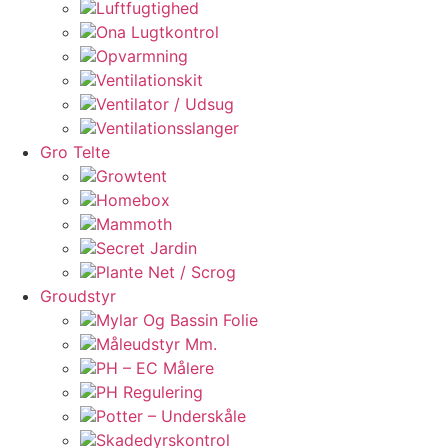
Luftfugtighed
Ona Lugtkontrol
Opvarmning
Ventilationskit
Ventilator / Udsug
Ventilationsslanger
Gro Telte
Growtent
Homebox
Mammoth
Secret Jardin
Plante Net / Scrog
Groudstyr
Mylar Og Bassin Folie
Måleudstyr Mm.
PH – EC Målere
PH Regulering
Potter – Underskåle
Skadedyrskontrol