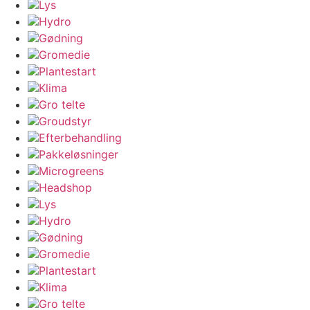
Lys
Hydro
Gødning
Gromedie
Plantestart
Klima
Gro telte
Groudstyr
Efterbehandling
Pakkeløsninger
Microgreens
Headshop
Lys
Hydro
Gødning
Gromedie
Plantestart
Klima
Gro telte