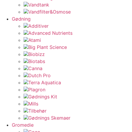
Vandtank
Vandfilter&Osmose
Gødning
Additiver
Advanced Nutrients
Atami
Big Plant Science
Biobizz
Biotabs
Canna
Dutch Pro
Terra Aquatica
Plagron
Gødnings Kit
Mills
Tilbehør
Gødnings Skemaer
Gromedie