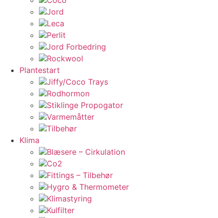
Coco
Jord
Leca
Perlit
Jord Forbedring
Rockwool
Plantestart
Jiffy/Coco Trays
Rodhormon
Stiklinge Propogator
Varmemåtter
Tilbehør
Klima
Blæsere – Cirkulation
Co2
Fittings – Tilbehør
Hygro & Thermometer
Klimastyring
Kulfilter