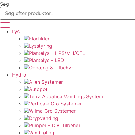
Søg
Lys
Elartikler
Lysstyring
Plantelys – HPS/MH/CFL
Plantelys – LED
Ophæng & Tilbehør
Hydro
Alien Systemer
Autopot
Terra Aquatica Vandings System
Verticale Gro Systemer
Wilma Gro Systemer
Drypvanding
Pumper – Div. Tilbehør
Vandkøling