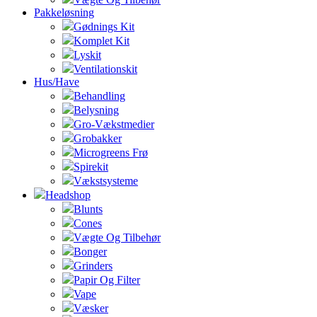
Pakkeløsning
Gødnings Kit
Komplet Kit
Lyskit
Ventilationskit
Hus/Have
Behandling
Belysning
Gro-Vækstmedier
Grobakker
Microgreens Frø
Spirekit
Vækstsysteme
Headshop
Blunts
Cones
Vægte Og Tilbehør
Bonger
Grinders
Papir Og Filter
Vape
Væsker