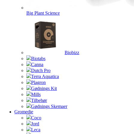
Big Plant Science
Biobizz
Biotabs
Canna
Dutch Pro
Terra Aquatica
Plagron
Gødnings Kit
Mills
Tilbehør
Gødnings Skemaer
Gromedie
Coco
Jord
Leca