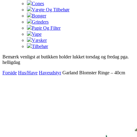
Cones
Vægte Og Tilbehør
Bonger
Grinders
Papir Og Filter
Vape
Væsker
Tilbehør
Bemærk venligst at butikken holder lukket torsdag og fredag pga.
helligdag
Forside
Hus/Have
Haveudstyr
Garland Blomster Ringe – 40cm