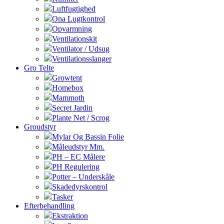
Luftfugtighed
Ona Lugtkontrol
Opvarmning
Ventilationskit
Ventilator / Udsug
Ventilationsslanger
Gro Telte
Growtent
Homebox
Mammoth
Secret Jardin
Plante Net / Scrog
Groudstyr
Mylar Og Bassin Folie
Måleudstyr Mm.
PH – EC Målere
PH Regulering
Potter – Underskåle
Skadedyrskontrol
Tasker
Efterbehandling
Ekstraktion