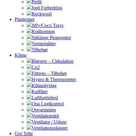
Perlit
Jord Forbedring
Rockwool
Plantestart
Jiffy/Coco Trays
Rodhormon
Stiklinge Propogator
Varmemåtter
Tilbehør
Klima
Blæsere – Cirkulation
Co2
Fittings – Tilbehør
Hygro & Thermometer
Klimastyring
Kulfilter
Luftfugtighed
Ona Lugtkontrol
Opvarmning
Ventilationskit
Ventilator / Udsug
Ventilationsslanger
Gro Telte