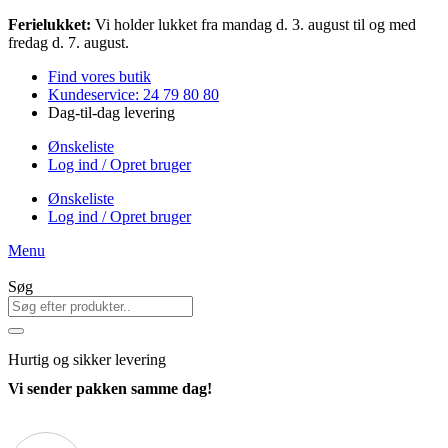
Videre
Ferielukket:
Vi holder lukket fra mandag d. 3. august til og med
til
fredag d. 7. august.
indhold
Find vores butik
Kundeservice: 24 79 80 80
Dag-til-dag levering
Ønskeliste
Log ind / Opret bruger
Ønskeliste
Log ind / Opret bruger
Menu
Søg
Hurtig
og sikker levering
Vi sender pakken samme dag!