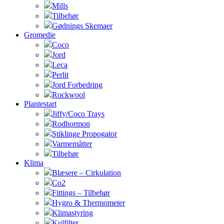
Mills
Tilbehør
Gødnings Skemaer
Gromedie
Coco
Jord
Leca
Perlit
Jord Forbedring
Rockwool
Plantestart
Jiffy/Coco Trays
Rodhormon
Stiklinge Propogator
Varmemåtter
Tilbehør
Klima
Blæsere – Cirkulation
Co2
Fittings – Tilbehør
Hygro & Thermometer
Klimastyring
Kulfilter