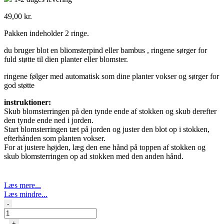
49,00
kr.
Pakken indeholder 2 ringe.
du bruger blot en bliomsterpind eller bambus , ringene sørger for
fuld støtte til dien planter eller blomster.
ringene følger med automatisk som dine planter vokser og sørger for
god støtte
instruktioner:
Skub blomsterringen på den tynde ende af stokken og skub derefter
den tynde ende ned i jorden.
Start blomsterringen tæt på jorden og juster den blot op i stokken,
efterhånden som planten vokser.
For at justere højden, læg den ene hånd på toppen af ​​stokken og
skub blomsterringen op ad stokken med den anden hånd.
Læs mere...
Læs mindre...
Garland
-
Blomster
Ringe
+