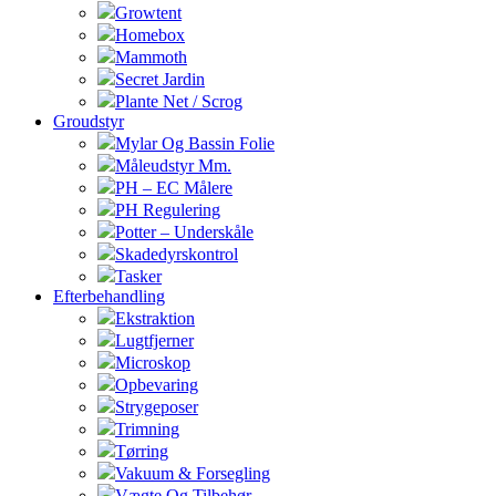
Growtent
Homebox
Mammoth
Secret Jardin
Plante Net / Scrog
Groudstyr
Mylar Og Bassin Folie
Måleudstyr Mm.
PH – EC Målere
PH Regulering
Potter – Underskåle
Skadedyrskontrol
Tasker
Efterbehandling
Ekstraktion
Lugtfjerner
Microskop
Opbevaring
Strygeposer
Trimning
Tørring
Vakuum & Forsegling
Vægte Og Tilbehør