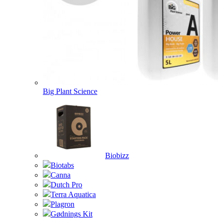
Big Plant Science
Biobizz
Biotabs
Canna
Dutch Pro
Terra Aquatica
Plagron
Gødnings Kit