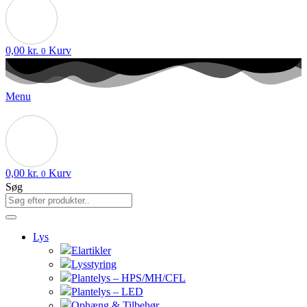
0,00
kr.
Kurv
0
Menu
0,00
kr.
Kurv
0
Søg
Lys
Elartikler
Lysstyring
Plantelys – HPS/MH/CFL
Plantelys – LED
Ophæng & Tilbehør