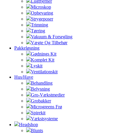
Lugtfjerner
Microskop
Opbevaring
Strygeposer
Trimning
Tørring
Vakuum & Forsegling
Vægte Og Tilbehør
Pakkeløsning
Gødnings Kit
Komplet Kit
Lyskit
Ventilationskit
Hus/Have
Behandling
Belysning
Gro-Vækstmedier
Grobakker
Microgreens Frø
Spirekit
Vækstsysteme
Headshop
Blunts