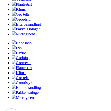
Plantestart
Klima
Gro telte
Groudstyr
Efterbehandling
Pakkeløsninger
Microgreens
Headshop
Lys
Hydro
Gødning
Gromedie
Plantestart
Klima
Gro telte
Groudstyr
Efterbehandling
Pakkeløsninger
Microgreens