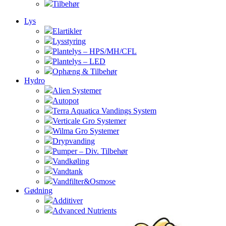
Tilbehør
Lys
Elartikler
Lysstyring
Plantelys – HPS/MH/CFL
Plantelys – LED
Ophæng & Tilbehør
Hydro
Alien Systemer
Autopot
Terra Aquatica Vandings System
Verticale Gro Systemer
Wilma Gro Systemer
Drypvanding
Pumper – Div. Tilbehør
Vandkøling
Vandtank
Vandfilter&Osmose
Gødning
Additiver
Advanced Nutrients