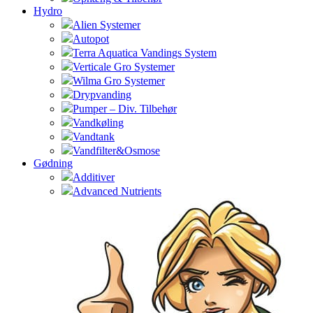
Hydro
Alien Systemer
Autopot
Terra Aquatica Vandings System
Verticale Gro Systemer
Wilma Gro Systemer
Drypvanding
Pumper – Div. Tilbehør
Vandkøling
Vandtank
Vandfilter&Osmose
Gødning
Additiver
Advanced Nutrients