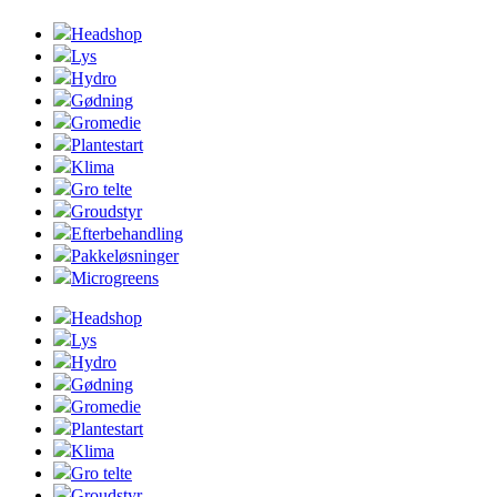
Headshop
Lys
Hydro
Gødning
Gromedie
Plantestart
Klima
Gro telte
Groudstyr
Efterbehandling
Pakkeløsninger
Microgreens
Headshop
Lys
Hydro
Gødning
Gromedie
Plantestart
Klima
Gro telte
Groudstyr