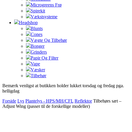
Microgreens Frø
Spirekit
Vækstsysteme
Headshop
Blunts
Cones
Vægte Og Tilbehør
Bonger
Grinders
Papir Og Filter
Vape
Væsker
Tilbehør
Bemærk venligst at butikken holder lukket torsdag og fredag pga.
helligdag
Forside
Lys
Plantelys - HPS/MH/CFL
Reflektor
Tilbehørs sæt –
Adjust Wing (passer til de forskellige modeller)