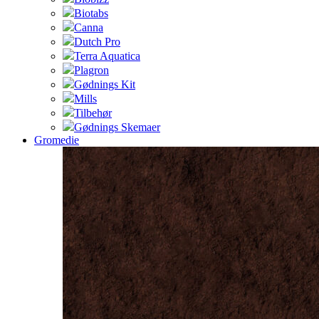
Biotabs
Canna
Dutch Pro
Terra Aquatica
Plagron
Gødnings Kit
Mills
Tilbehør
Gødnings Skemaer
Gromedie