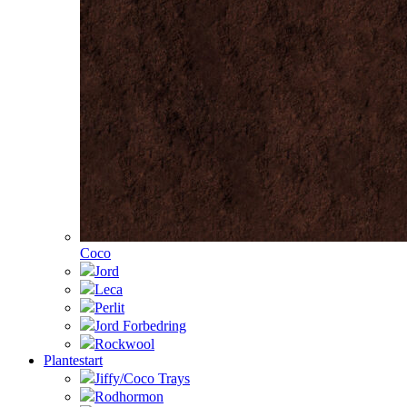
Coco
Jord
Leca
Perlit
Jord Forbedring
Rockwool
Plantestart
Jiffy/Coco Trays
Rodhormon