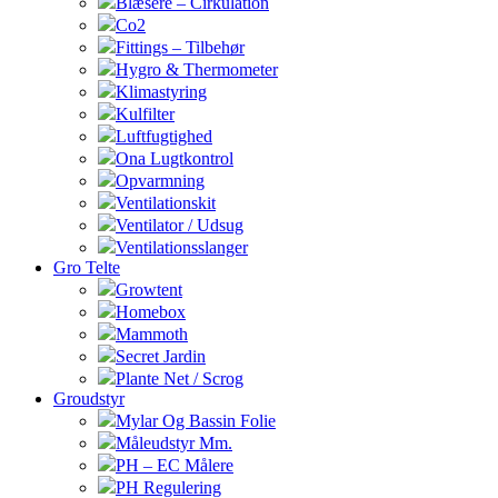
Blæsere – Cirkulation
Co2
Fittings – Tilbehør
Hygro & Thermometer
Klimastyring
Kulfilter
Luftfugtighed
Ona Lugtkontrol
Opvarmning
Ventilationskit
Ventilator / Udsug
Ventilationsslanger
Gro Telte
Growtent
Homebox
Mammoth
Secret Jardin
Plante Net / Scrog
Groudstyr
Mylar Og Bassin Folie
Måleudstyr Mm.
PH – EC Målere
PH Regulering