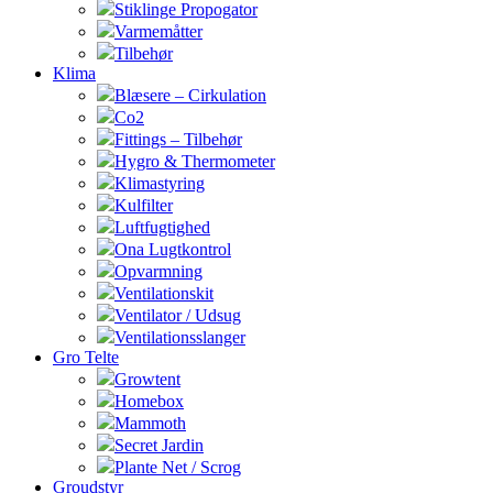
Stiklinge Propogator
Varmemåtter
Tilbehør
Klima
Blæsere – Cirkulation
Co2
Fittings – Tilbehør
Hygro & Thermometer
Klimastyring
Kulfilter
Luftfugtighed
Ona Lugtkontrol
Opvarmning
Ventilationskit
Ventilator / Udsug
Ventilationsslanger
Gro Telte
Growtent
Homebox
Mammoth
Secret Jardin
Plante Net / Scrog
Groudstyr