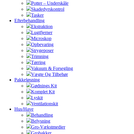
Potter – Underskåle
Skadedyrskontrol
Tasker
Efterbehandling
Ekstraktion
Lugtfjerner
Microskop
Opbevaring
Strygeposer
Trimning
Tørring
Vakuum & Forsegling
Vægte Og Tilbehør
Pakkeløsning
Gødnings Kit
Komplet Kit
Lyskit
Ventilationskit
Hus/Have
Behandling
Belysning
Gro-Vækstmedier
Grobakker