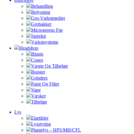
Hus/Have
Behandling
Belysning
Gro-Vækstmedier
Grobakker
Microgreens Frø
Spirekit
Vækstsysteme
Headshop
Blunts
Cones
Vægte Og Tilbehør
Bonger
Grinders
Papir Og Filter
Vape
Væsker
Tilbehør
Lys
Elartikler
Lysstyring
Plantelys – HPS/MH/CFL