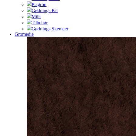
Plagron
Gødnings Kit
Mills
Tilbehør
Gødnings Skemaer
Gromedie