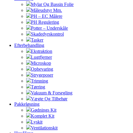
Mylar Og Bassin Folie
Måleudstyr Mm.
PH – EC Målere
PH Regulering
Potter – Underskåle
Skadedyrskontrol
Tasker
Efterbehandling
Ekstraktion
Lugtfjerner
Microskop
Opbevaring
Strygeposer
Trimning
Tørring
Vakuum & Forsegling
Vægte Og Tilbehør
Pakkeløsning
Gødnings Kit
Komplet Kit
Lyskit
Ventilationskit