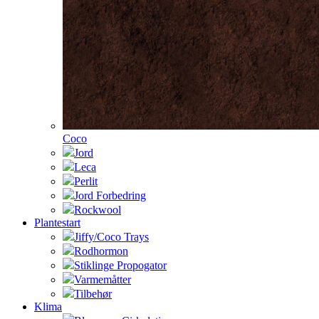
Coco
Jord
Leca
Perlit
Jord Forbedring
Rockwool
Plantestart
Jiffy/Coco Trays
Rodhormon
Stiklinge Propogator
Varmemåtter
Tilbehør
Klima