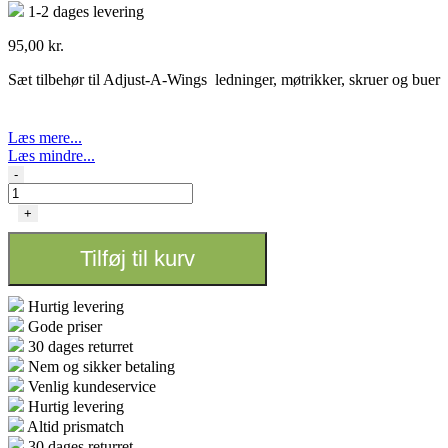
1-2 dages levering
95,00
kr.
Sæt tilbehør til Adjust-A-Wings ledninger, møtrikker, skruer og buer
Læs mere...
Læs mindre...
Tilbehørs
-
sæt
-
+
Adjust
Wing
Tilføj til kurv
(passer
til
de
Hurtig levering
forskellige
Gode priser
modeller)
30 dages returret
antal
Nem og sikker betaling
Venlig kundeservice
Hurtig levering
Altid prismatch
30 dages returret