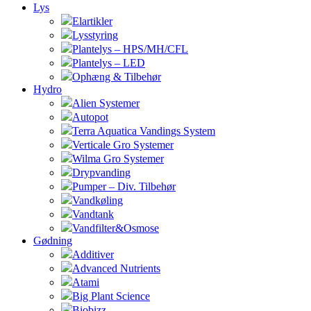
Lys
Elartikler
Lysstyring
Plantelys – HPS/MH/CFL
Plantelys – LED
Ophæng & Tilbehør
Hydro
Alien Systemer
Autopot
Terra Aquatica Vandings System
Verticale Gro Systemer
Wilma Gro Systemer
Drypvanding
Pumper – Div. Tilbehør
Vandkøling
Vandtank
Vandfilter&Osmose
Gødning
Additiver
Advanced Nutrients
Atami
Big Plant Science
Biobizz