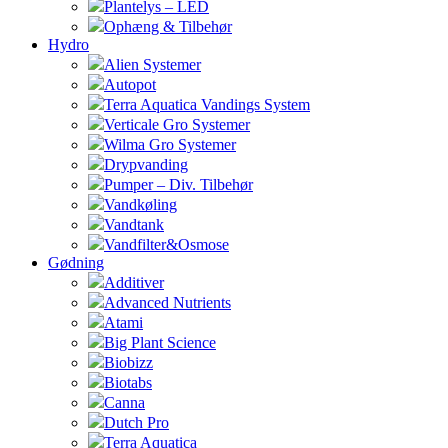
Plantelys – LED
Ophæng & Tilbehør
Hydro
Alien Systemer
Autopot
Terra Aquatica Vandings System
Verticale Gro Systemer
Wilma Gro Systemer
Drypvanding
Pumper – Div. Tilbehør
Vandkøling
Vandtank
Vandfilter&Osmose
Gødning
Additiver
Advanced Nutrients
Atami
Big Plant Science
Biobizz
Biotabs
Canna
Dutch Pro
Terra Aquatica