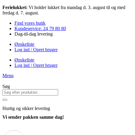
Videre
Ferielukket:
Vi holder lukket fra mandag d. 3. august til og med
til
fredag d. 7. august.
indhold
Find vores butik
Kundeservice: 24 79 80 80
Dag-til-dag levering
Ønskeliste
Log ind / Opret bruger
Ønskeliste
Log ind / Opret bruger
Menu
Søg
Hurtig
og sikker levering
Vi sender pakken samme dag!