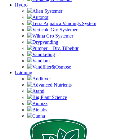
Hydro
Alien Systemer
Autopot
Terra Aquatica Vandings System
Verticale Gro Systemer
Wilma Gro Systemer
Drypvanding
Pumper – Div. Tilbehør
Vandkøling
Vandtank
Vandfilter&Osmose
Gødning
Additiver
Advanced Nutrients
Atami
Big Plant Science
Biobizz
Biotabs
Canna