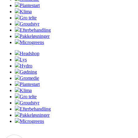
Plantestart
Klima
Gro telte
Groudstyr
Efterbehandling
Pakkeløsninger
Microgreens
Headshop
Lys
Hydro
Gødning
Gromedie
Plantestart
Klima
Gro telte
Groudstyr
Efterbehandling
Pakkeløsninger
Microgreens