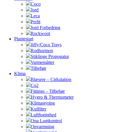
Coco
Jord
Leca
Perlit
Jord Forbedring
Rockwool
Plantestart
Jiffy/Coco Trays
Rodhormon
Stiklinge Propogator
Varmemåtter
Tilbehør
Klima
Blæsere – Cirkulation
Co2
Fittings – Tilbehør
Hygro & Thermometer
Klimastyring
Kulfilter
Luftfugtighed
Ona Lugtkontrol
Opvarmning