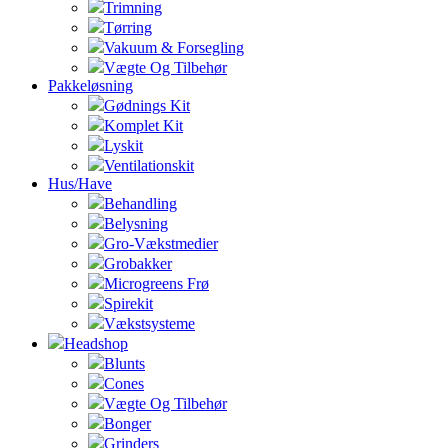
Trimning
Tørring
Vakuum & Forsegling
Vægte Og Tilbehør
Pakkeløsning
Gødnings Kit
Komplet Kit
Lyskit
Ventilationskit
Hus/Have
Behandling
Belysning
Gro-Vækstmedier
Grobakker
Microgreens Frø
Spirekit
Vækstsysteme
Headshop
Blunts
Cones
Vægte Og Tilbehør
Bonger
Grinders