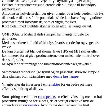
Cultilite fokuserer på at tilvejebringe dyrkningslamper af høj
kvalitet, der producerer supplerende eller kunstige til indendørs
plantevækst.
Agromaster højydelseslamper giver planter over hele verden nok lys
til at vokse til deres fulde potentiale, så de kan bære frugt og udføre
processen med fotosyntesis, som er vigtig for livet.
Kort fortalt med Cultilite skinner solen altid, så længe du vil.
QMH (Quartz Metal Halide) lamper har mange fordele for
gartnerier.
Med et stærkere indhold af blåt lys favoriserer de frø og vegetativ
vækst.
De kan bruges i et blandet skema, hvor HPS og MH skiftes eller
kombineres for at give producenterne den maksimale kontrol over
deres afgrøder.
MH-pærer har fremragende lumenudholdenhedsegenskaber.
Sammensæt dit personlige lyskit og en passende størrelse lampe til
dine planters blomstringsfase med
denne hps-lampe
Vi anbefaler du investerer i en
reflektor
for en bedre og mere
effektiv spredring af dit lys.
Som spiringsmedium er
coco pellets
en effektiv løsning med en høj
procentvis mulighed for succes, de er særligt effektive hvis de
anvendes i en
propagator
, hvor de får den nødvendige fugt.