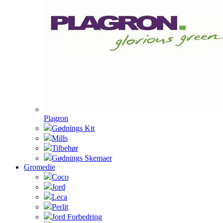
Plagron
Gødnings Kit
Mills
Tilbehør
Gødnings Skemaer
Gromedie
Coco
Jord
Leca
Perlit
Jord Forbedring