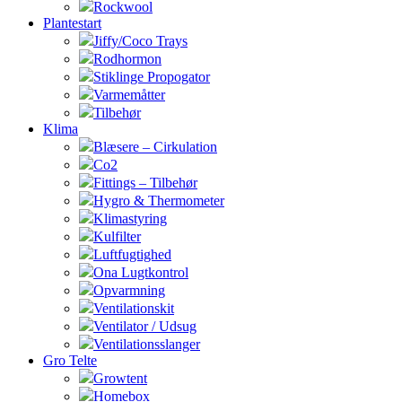
Rockwool
Plantestart
Jiffy/Coco Trays
Rodhormon
Stiklinge Propogator
Varmemåtter
Tilbehør
Klima
Blæsere – Cirkulation
Co2
Fittings – Tilbehør
Hygro & Thermometer
Klimastyring
Kulfilter
Luftfugtighed
Ona Lugtkontrol
Opvarmning
Ventilationskit
Ventilator / Udsug
Ventilationsslanger
Gro Telte
Growtent
Homebox