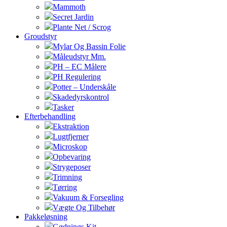
Mammoth
Secret Jardin
Plante Net / Scrog
Groudstyr
Mylar Og Bassin Folie
Måleudstyr Mm.
PH – EC Målere
PH Regulering
Potter – Underskåle
Skadedyrskontrol
Tasker
Efterbehandling
Ekstraktion
Lugtfjerner
Microskop
Opbevaring
Strygeposer
Trimning
Tørring
Vakuum & Forsegling
Vægte Og Tilbehør
Pakkeløsning
Gødnings Kit