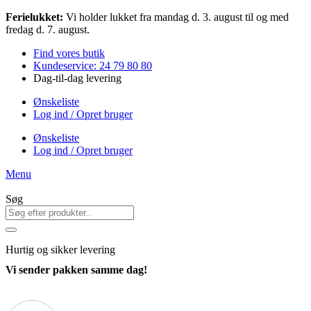
Videre
Ferielukket:
Vi holder lukket fra mandag d. 3. august til og med
til
fredag d. 7. august.
indhold
Find vores butik
Kundeservice: 24 79 80 80
Dag-til-dag levering
Ønskeliste
Log ind / Opret bruger
Ønskeliste
Log ind / Opret bruger
Menu
Søg
Hurtig
og sikker levering
Vi sender pakken samme dag!