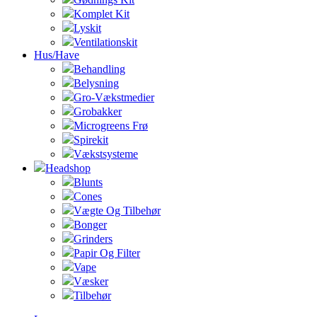
Komplet Kit
Lyskit
Ventilationskit
Hus/Have
Behandling
Belysning
Gro-Vækstmedier
Grobakker
Microgreens Frø
Spirekit
Vækstsysteme
Headshop
Blunts
Cones
Vægte Og Tilbehør
Bonger
Grinders
Papir Og Filter
Vape
Væsker
Tilbehør