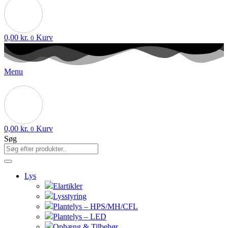
0,00
kr.
Kurv
0
Menu
0,00
kr.
Kurv
0
Søg
Lys
Elartikler
Lysstyring
Plantelys – HPS/MH/CFL
Plantelys – LED
Ophæng & Tilbehør