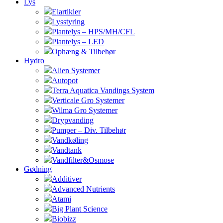
Lys
Elartikler
Lysstyring
Plantelys – HPS/MH/CFL
Plantelys – LED
Ophæng & Tilbehør
Hydro
Alien Systemer
Autopot
Terra Aquatica Vandings System
Verticale Gro Systemer
Wilma Gro Systemer
Drypvanding
Pumper – Div. Tilbehør
Vandkøling
Vandtank
Vandfilter&Osmose
Gødning
Additiver
Advanced Nutrients
Atami
Big Plant Science
Biobizz