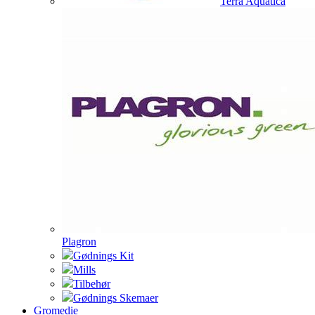
Terra Aquatica
Plagron
Gødnings Kit
Mills
Tilbehør
Gødnings Skemaer
Gromedie