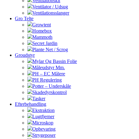
Ventilationskit
Ventilator / Udsug
Ventilationsslanger
Gro Telte
Growtent
Homebox
Mammoth
Secret Jardin
Plante Net / Scrog
Groudstyr
Mylar Og Bassin Folie
Måleudstyr Mm.
PH – EC Målere
PH Regulering
Potter – Underskåle
Skadedyrskontrol
Tasker
Efterbehandling
Ekstraktion
Lugtfjerner
Microskop
Opbevaring
Strygeposer