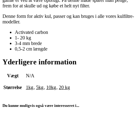
gamle er ved at være opbrugt. På denne måde sparer man penge,
frem for at skulle ud og købe et helt nyt filter.
Denne form for aktiv kul, passer og kan bruges i alle vores kulfiltre-
modeller.
Activated carbon
1- 20 kg
3-4 mm brede
0,5-2 cm længde
Yderligere information
Vægt
N/A
Størrelse
1kg
,
5kg
,
10kg
,
20 kg
Du kunne muligvis også være interesseret i...