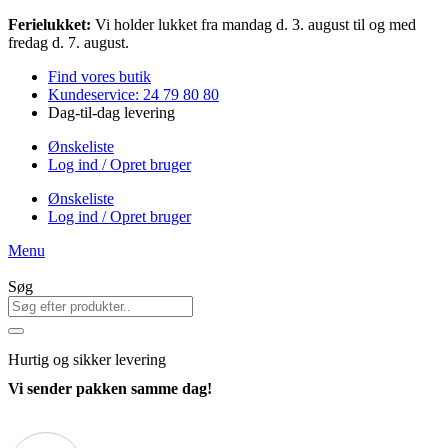
Videre
Ferielukket:
Vi holder lukket fra mandag d. 3. august til og med
til
fredag d. 7. august.
indhold
Find vores butik
Kundeservice: 24 79 80 80
Dag-til-dag levering
Ønskeliste
Log ind / Opret bruger
Ønskeliste
Log ind / Opret bruger
Menu
Søg
Hurtig
og sikker levering
Vi sender pakken samme dag!