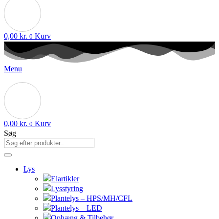
0,00
kr.
Kurv
0
Menu
0,00
kr.
Kurv
0
Søg
Lys
Elartikler
Lysstyring
Plantelys – HPS/MH/CFL
Plantelys – LED
Ophæng & Tilbehør