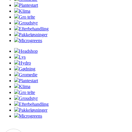
Plantestart
Klima
Gro telte
Groudstyr
Efterbehandling
Pakkeløsninger
Microgreens
Headshop
Lys
Hydro
Gødning
Gromedie
Plantestart
Klima
Gro telte
Groudstyr
Efterbehandling
Pakkeløsninger
Microgreens