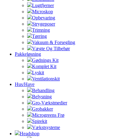
Lugtfjerner
Microskop
Opbevaring
Strygeposer
Trimning
Tørring
Vakuum & Forsegling
Vægte Og Tilbehør
Pakkeløsning
Gødnings Kit
Komplet Kit
Lyskit
Ventilationskit
Hus/Have
Behandling
Belysning
Gro-Vækstmedier
Grobakker
Microgreens Frø
Spirekit
Vækstsysteme
Headshop