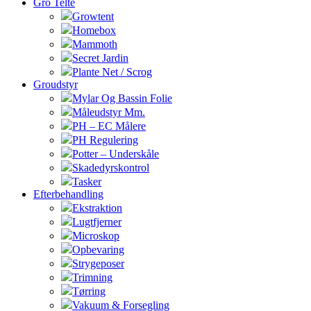
Gro Telte
Growtent
Homebox
Mammoth
Secret Jardin
Plante Net / Scrog
Groudstyr
Mylar Og Bassin Folie
Måleudstyr Mm.
PH – EC Målere
PH Regulering
Potter – Underskåle
Skadedyrskontrol
Tasker
Efterbehandling
Ekstraktion
Lugtfjerner
Microskop
Opbevaring
Strygeposer
Trimning
Tørring
Vakuum & Forsegling