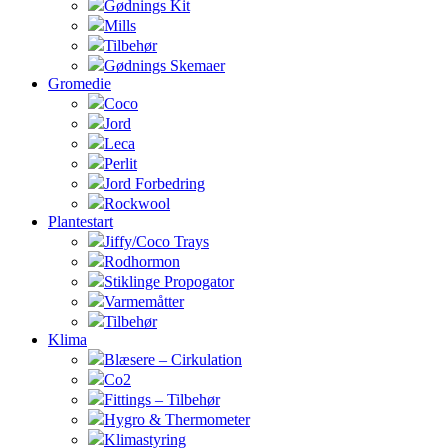
Gødnings Kit
Mills
Tilbehør
Gødnings Skemaer
Gromedie
Coco
Jord
Leca
Perlit
Jord Forbedring
Rockwool
Plantestart
Jiffy/Coco Trays
Rodhormon
Stiklinge Propogator
Varmemåtter
Tilbehør
Klima
Blæsere – Cirkulation
Co2
Fittings – Tilbehør
Hygro & Thermometer
Klimastyring