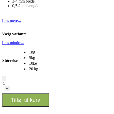
3-4 mm brede
0,5-2 cm længde
Læs mere...
Vælg variant:
Læs mindre...
1kg
5kg
Størrelse
10kg
20 kg
Aktivt
-
kul
antal
+
Tilføj til kurv