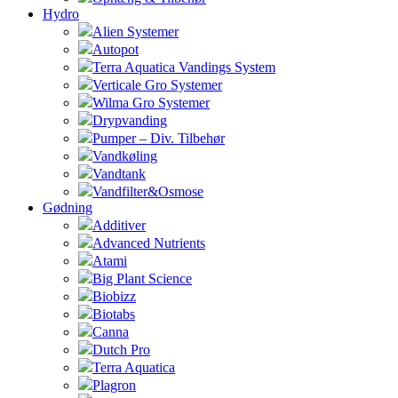
Hydro
Alien Systemer
Autopot
Terra Aquatica Vandings System
Verticale Gro Systemer
Wilma Gro Systemer
Drypvanding
Pumper – Div. Tilbehør
Vandkøling
Vandtank
Vandfilter&Osmose
Gødning
Additiver
Advanced Nutrients
Atami
Big Plant Science
Biobizz
Biotabs
Canna
Dutch Pro
Terra Aquatica
Plagron