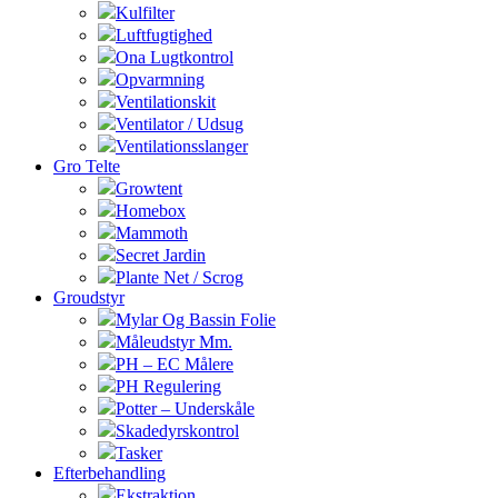
Kulfilter
Luftfugtighed
Ona Lugtkontrol
Opvarmning
Ventilationskit
Ventilator / Udsug
Ventilationsslanger
Gro Telte
Growtent
Homebox
Mammoth
Secret Jardin
Plante Net / Scrog
Groudstyr
Mylar Og Bassin Folie
Måleudstyr Mm.
PH – EC Målere
PH Regulering
Potter – Underskåle
Skadedyrskontrol
Tasker
Efterbehandling
Ekstraktion