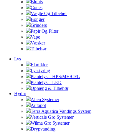
Blunts
Cones
Vægte Og Tilbehør
Bonger
Grinders
Papir Og Filter
Vape
Væsker
Tilbehør
Lys
Elartikler
Lysstyring
Plantelys – HPS/MH/CFL
Plantelys – LED
Ophæng & Tilbehør
Hydro
Alien Systemer
Autopot
Terra Aquatica Vandings System
Verticale Gro Systemer
Wilma Gro Systemer
Drypvanding