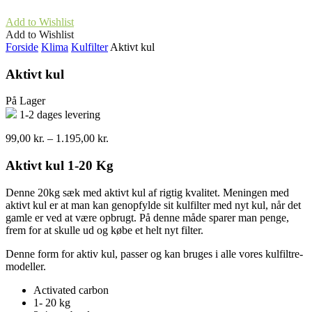
Add to Wishlist
Add to Wishlist
Forside
Klima
Kulfilter
Aktivt kul
Aktivt kul
På Lager
1-2 dages levering
Prisinterval:
99,00
kr.
–
1.195,00
kr.
99,00 kr.
til
Aktivt kul 1-20 Kg
1.195,00 kr.
Denne 20kg sæk med aktivt kul af rigtig kvalitet. Meningen med
aktivt kul er at man kan genopfylde sit kulfilter med nyt kul, når det
gamle er ved at være opbrugt. På denne måde sparer man penge,
frem for at skulle ud og købe et helt nyt filter.
Denne form for aktiv kul, passer og kan bruges i alle vores kulfiltre-
modeller.
Activated carbon
1- 20 kg