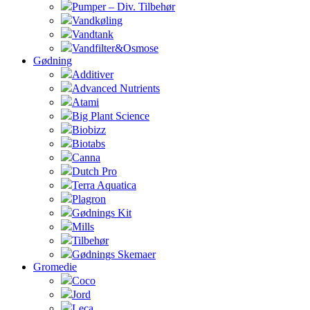
Pumper – Div. Tilbehør
Vandkøling
Vandtank
Vandfilter&Osmose
Gødning
Additiver
Advanced Nutrients
Atami
Big Plant Science
Biobizz
Biotabs
Canna
Dutch Pro
Terra Aquatica
Plagron
Gødnings Kit
Mills
Tilbehør
Gødnings Skemaer
Gromedie
Coco
Jord
Leca