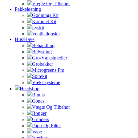
Vægte Og Tilbehør
Pakkeløsning
Gødnings Kit
Komplet Kit
Lyskit
Ventilationskit
Hus/Have
Behandling
Belysning
Gro-Vækstmedier
Grobakker
Microgreens Frø
Spirekit
Vækstsysteme
Headshop
Blunts
Cones
Vægte Og Tilbehør
Bonger
Grinders
Papir Og Filter
Vape
Væsker