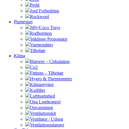
Perlit
Jord Forbedring
Rockwool
Plantestart
Jiffy/Coco Trays
Rodhormon
Stiklinge Propogator
Varmemåtter
Tilbehør
Klima
Blæsere – Cirkulation
Co2
Fittings – Tilbehør
Hygro & Thermometer
Klimastyring
Kulfilter
Luftfugtighed
Ona Lugtkontrol
Opvarmning
Ventilationskit
Ventilator / Udsug
Ventilationsslanger