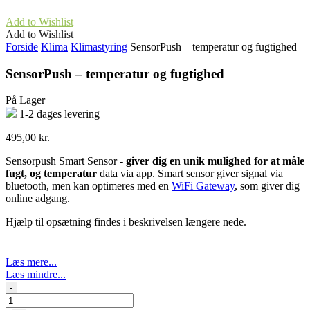
Add to Wishlist
Add to Wishlist
Forside
Klima
Klimastyring
SensorPush – temperatur og fugtighed
SensorPush – temperatur og fugtighed
På Lager
1-2 dages levering
495,00
kr.
Sensorpush Smart Sensor -
giver dig en unik mulighed for at måle
fugt, og temperatur
data via app. Smart sensor giver signal via
bluetooth, men kan optimeres med en
WiFi Gateway
, som giver dig
online adgang.
Hjælp til opsætning findes i beskrivelsen længere nede.
Læs mere...
Læs mindre...
SensorPush
-
-