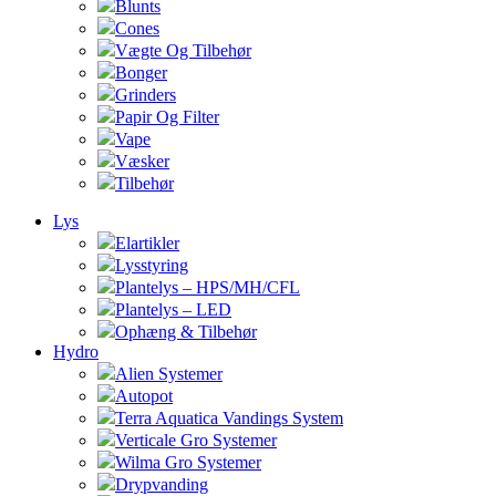
Blunts
Cones
Vægte Og Tilbehør
Bonger
Grinders
Papir Og Filter
Vape
Væsker
Tilbehør
Lys
Elartikler
Lysstyring
Plantelys – HPS/MH/CFL
Plantelys – LED
Ophæng & Tilbehør
Hydro
Alien Systemer
Autopot
Terra Aquatica Vandings System
Verticale Gro Systemer
Wilma Gro Systemer
Drypvanding