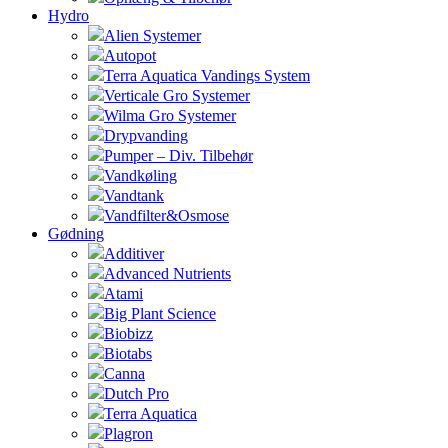
Hydro
Alien Systemer
Autopot
Terra Aquatica Vandings System
Verticale Gro Systemer
Wilma Gro Systemer
Drypvanding
Pumper – Div. Tilbehør
Vandkøling
Vandtank
Vandfilter&Osmose
Gødning
Additiver
Advanced Nutrients
Atami
Big Plant Science
Biobizz
Biotabs
Canna
Dutch Pro
Terra Aquatica
Plagron