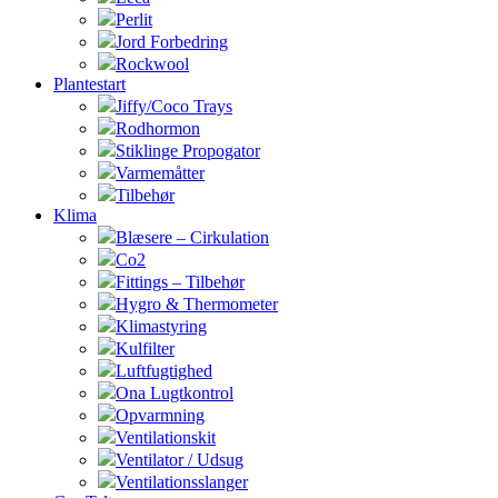
Perlit
Jord Forbedring
Rockwool
Plantestart
Jiffy/Coco Trays
Rodhormon
Stiklinge Propogator
Varmemåtter
Tilbehør
Klima
Blæsere – Cirkulation
Co2
Fittings – Tilbehør
Hygro & Thermometer
Klimastyring
Kulfilter
Luftfugtighed
Ona Lugtkontrol
Opvarmning
Ventilationskit
Ventilator / Udsug
Ventilationsslanger