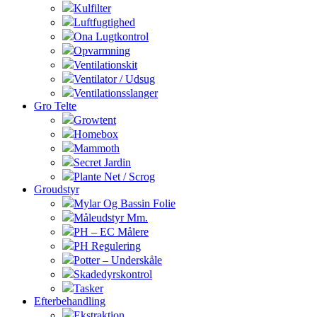
Kulfilter
Luftfugtighed
Ona Lugtkontrol
Opvarmning
Ventilationskit
Ventilator / Udsug
Ventilationsslanger
Gro Telte
Growtent
Homebox
Mammoth
Secret Jardin
Plante Net / Scrog
Groudstyr
Mylar Og Bassin Folie
Måleudstyr Mm.
PH – EC Målere
PH Regulering
Potter – Underskåle
Skadedyrskontrol
Tasker
Efterbehandling
Ekstraktion