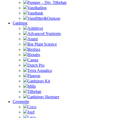
Pumper – Div. Tilbehør
Vandkøling
Vandtank
Vandfilter&Osmose
Gødning
Additiver
Advanced Nutrients
Atami
Big Plant Science
Biobizz
Biotabs
Canna
Dutch Pro
Terra Aquatica
Plagron
Gødnings Kit
Mills
Tilbehør
Gødnings Skemaer
Gromedie
Coco
Jord
Leca