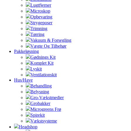
Lugtfjerner
Microskop
Opbevaring
Strygeposer
Trimning
Tørring
Vakuum & Forsegling
Vægte Og Tilbehør
Pakkeløsning
Gødnings Kit
Komplet Kit
Lyskit
Ventilationskit
Hus/Have
Behandling
Belysning
Gro-Vækstmedier
Grobakker
Microgreens Frø
Spirekit
Vækstsysteme
Headshop