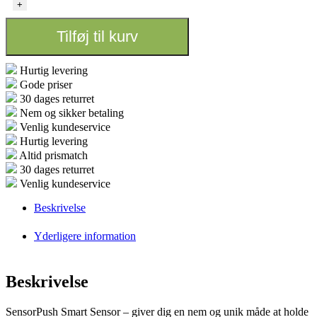
temperatur
+
og
fugtighed
Tilføj til kurv
antal
Hurtig levering
Gode priser
30 dages returret
Nem og sikker betaling
Venlig kundeservice
Hurtig levering
Altid prismatch
30 dages returret
Venlig kundeservice
Beskrivelse
Yderligere information
Beskrivelse
SensorPush Smart Sensor – giver dig en nem og unik måde at holde