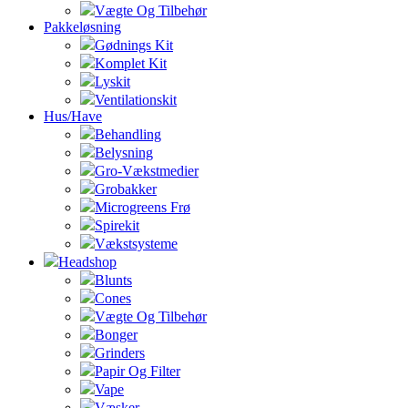
Vægte Og Tilbehør
Pakkeløsning
Gødnings Kit
Komplet Kit
Lyskit
Ventilationskit
Hus/Have
Behandling
Belysning
Gro-Vækstmedier
Grobakker
Microgreens Frø
Spirekit
Vækstsysteme
Headshop
Blunts
Cones
Vægte Og Tilbehør
Bonger
Grinders
Papir Og Filter
Vape
Væsker