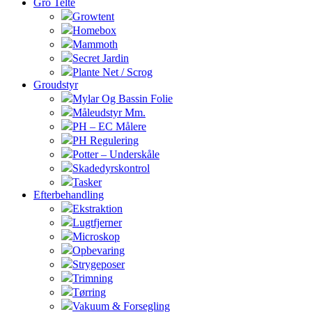
Gro Telte
Growtent
Homebox
Mammoth
Secret Jardin
Plante Net / Scrog
Groudstyr
Mylar Og Bassin Folie
Måleudstyr Mm.
PH – EC Målere
PH Regulering
Potter – Underskåle
Skadedyrskontrol
Tasker
Efterbehandling
Ekstraktion
Lugtfjerner
Microskop
Opbevaring
Strygeposer
Trimning
Tørring
Vakuum & Forsegling