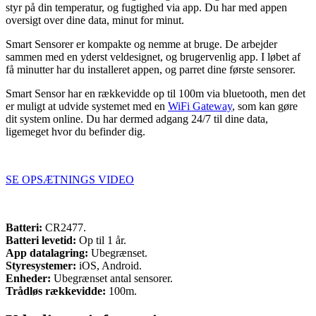
styr på din temperatur, og fugtighed via app. Du har med appen
oversigt over dine data, minut for minut.
Smart Sensorer er kompakte og nemme at bruge. De arbejder
sammen med en yderst veldesignet, og brugervenlig app. I løbet af
få minutter har du installeret appen, og parret dine første sensorer.
Smart Sensor har en rækkevidde op til 100m via bluetooth, men det
er muligt at udvide systemet med en
WiFi Gateway
, som kan gøre
dit system online. Du har dermed adgang 24/7 til dine data,
ligemeget hvor du befinder dig.
​SE OPSÆTNINGS VIDEO
Batteri:
CR2477.​
Batteri levetid:
Op til 1 år.​
App datalagring:
Ubegrænset.​
Styresystemer:
iOS, Android.​
Enheder:
Ubegrænset antal sensorer.​
Trådløs rækkevidde:
100m.