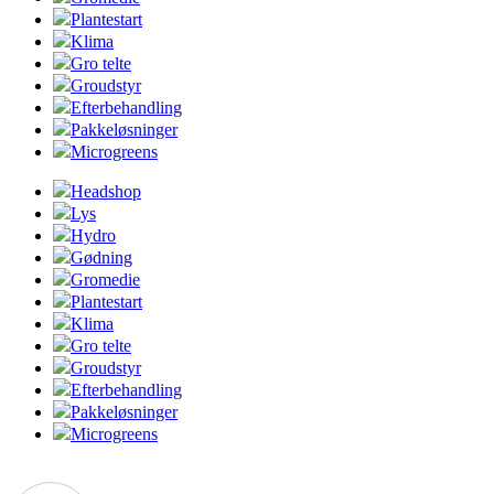
Plantestart
Klima
Gro telte
Groudstyr
Efterbehandling
Pakkeløsninger
Microgreens
Headshop
Lys
Hydro
Gødning
Gromedie
Plantestart
Klima
Gro telte
Groudstyr
Efterbehandling
Pakkeløsninger
Microgreens