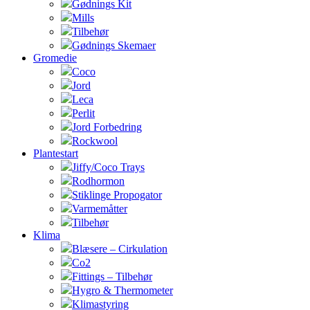
Gødnings Kit
Mills
Tilbehør
Gødnings Skemaer
Gromedie
Coco
Jord
Leca
Perlit
Jord Forbedring
Rockwool
Plantestart
Jiffy/Coco Trays
Rodhormon
Stiklinge Propogator
Varmemåtter
Tilbehør
Klima
Blæsere – Cirkulation
Co2
Fittings – Tilbehør
Hygro & Thermometer
Klimastyring