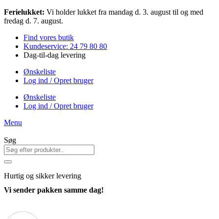
Videre
Ferielukket:
Vi holder lukket fra mandag d. 3. august til og med
til
fredag d. 7. august.
indhold
Find vores butik
Kundeservice: 24 79 80 80
Dag-til-dag levering
Ønskeliste
Log ind / Opret bruger
Ønskeliste
Log ind / Opret bruger
Menu
Søg
Hurtig
og sikker levering
Vi sender pakken samme dag!