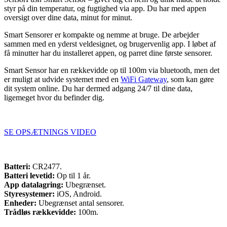
styr på din temperatur, og fugtighed via app. Du har med appen
oversigt over dine data, minut for minut.
Smart Sensorer er kompakte og nemme at bruge. De arbejder
sammen med en yderst veldesignet, og brugervenlig app. I løbet af
få minutter har du installeret appen, og parret dine første sensorer.
Smart Sensor har en rækkevidde op til 100m via bluetooth, men det
er muligt at udvide systemet med en
WiFi Gateway
, som kan gøre
dit system online. Du har dermed adgang 24/7 til dine data,
ligemeget hvor du befinder dig.
​SE OPSÆTNINGS VIDEO
Batteri:
CR2477.​
Batteri levetid:
Op til 1 år.​
App datalagring:
Ubegrænset.​
Styresystemer:
iOS, Android.​
Enheder:
Ubegrænset antal sensorer.​
Trådløs rækkevidde:
100m.