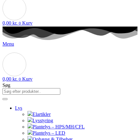
0,00
kr.
Kurv
0
Menu
0,00
kr.
Kurv
0
Søg
Lys
Elartikler
Lysstyring
Plantelys – HPS/MH/CFL
Plantelys – LED
Ophæng & Tilbehør