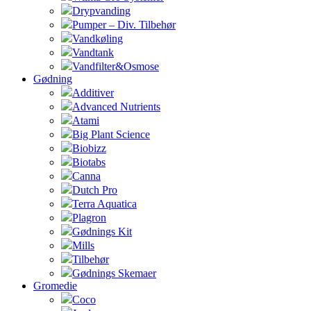
Drypvanding
Pumper – Div. Tilbehør
Vandkøling
Vandtank
Vandfilter&Osmose
Gødning
Additiver
Advanced Nutrients
Atami
Big Plant Science
Biobizz
Biotabs
Canna
Dutch Pro
Terra Aquatica
Plagron
Gødnings Kit
Mills
Tilbehør
Gødnings Skemaer
Gromedie
Coco