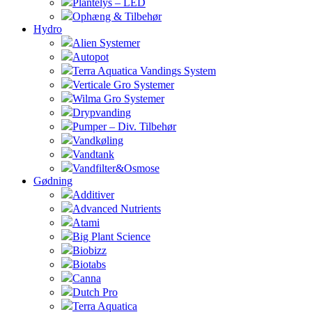
Plantelys – LED
Ophæng & Tilbehør
Hydro
Alien Systemer
Autopot
Terra Aquatica Vandings System
Verticale Gro Systemer
Wilma Gro Systemer
Drypvanding
Pumper – Div. Tilbehør
Vandkøling
Vandtank
Vandfilter&Osmose
Gødning
Additiver
Advanced Nutrients
Atami
Big Plant Science
Biobizz
Biotabs
Canna
Dutch Pro
Terra Aquatica