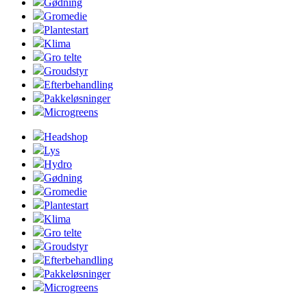
Gødning
Gromedie
Plantestart
Klima
Gro telte
Groudstyr
Efterbehandling
Pakkeløsninger
Microgreens
Headshop
Lys
Hydro
Gødning
Gromedie
Plantestart
Klima
Gro telte
Groudstyr
Efterbehandling
Pakkeløsninger
Microgreens