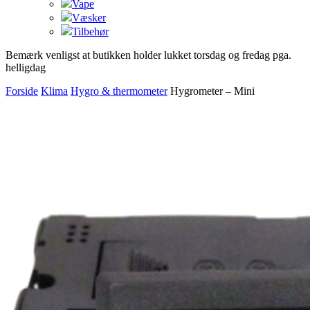
Vape
Væsker
Tilbehør
Bemærk venligst at butikken holder lukket torsdag og fredag pga.
helligdag
Forside
Klima
Hygro & thermometer
Hygrometer – Mini