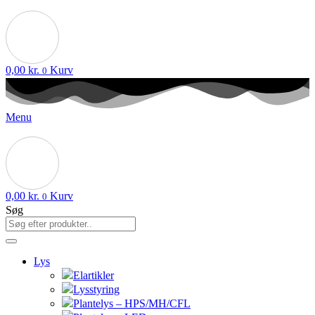
0,00
kr.
Kurv
0
Menu
0,00
kr.
Kurv
0
Søg
Lys
Elartikler
Lysstyring
Plantelys – HPS/MH/CFL