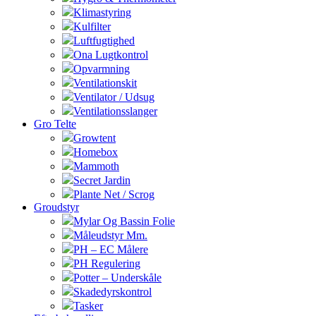
Klimastyring
Kulfilter
Luftfugtighed
Ona Lugtkontrol
Opvarmning
Ventilationskit
Ventilator / Udsug
Ventilationsslanger
Gro Telte
Growtent
Homebox
Mammoth
Secret Jardin
Plante Net / Scrog
Groudstyr
Mylar Og Bassin Folie
Måleudstyr Mm.
PH – EC Målere
PH Regulering
Potter – Underskåle
Skadedyrskontrol
Tasker