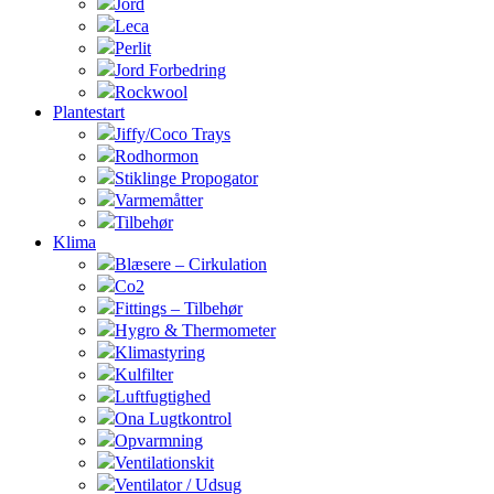
Jord
Leca
Perlit
Jord Forbedring
Rockwool
Plantestart
Jiffy/Coco Trays
Rodhormon
Stiklinge Propogator
Varmemåtter
Tilbehør
Klima
Blæsere – Cirkulation
Co2
Fittings – Tilbehør
Hygro & Thermometer
Klimastyring
Kulfilter
Luftfugtighed
Ona Lugtkontrol
Opvarmning
Ventilationskit
Ventilator / Udsug