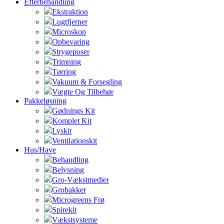
Efterbehandling
Ekstraktion
Lugtfjerner
Microskop
Opbevaring
Strygeposer
Trimning
Tørring
Vakuum & Forsegling
Vægte Og Tilbehør
Pakkeløsning
Gødnings Kit
Komplet Kit
Lyskit
Ventilationskit
Hus/Have
Behandling
Belysning
Gro-Vækstmedier
Grobakker
Microgreens Frø
Spirekit
Vækstsysteme