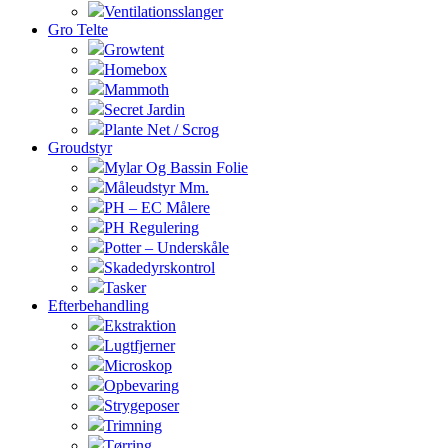
Ventilationsslanger
Gro Telte
Growtent
Homebox
Mammoth
Secret Jardin
Plante Net / Scrog
Groudstyr
Mylar Og Bassin Folie
Måleudstyr Mm.
PH – EC Målere
PH Regulering
Potter – Underskåle
Skadedyrskontrol
Tasker
Efterbehandling
Ekstraktion
Lugtfjerner
Microskop
Opbevaring
Strygeposer
Trimning
Tørring