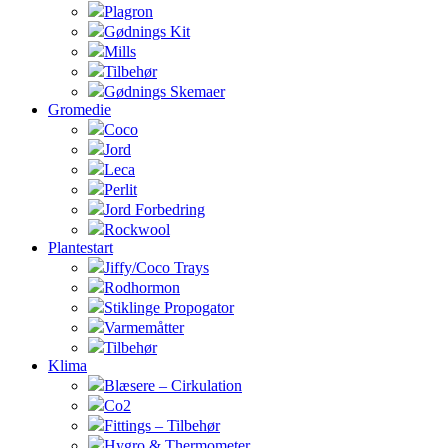
Plagron
Gødnings Kit
Mills
Tilbehør
Gødnings Skemaer
Gromedie
Coco
Jord
Leca
Perlit
Jord Forbedring
Rockwool
Plantestart
Jiffy/Coco Trays
Rodhormon
Stiklinge Propogator
Varmemåtter
Tilbehør
Klima
Blæsere – Cirkulation
Co2
Fittings – Tilbehør
Hygro & Thermometer