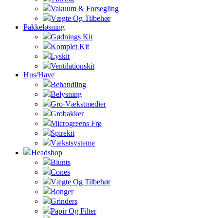
Vakuum & Forsegling
Vægte Og Tilbehør
Pakkeløsning
Gødnings Kit
Komplet Kit
Lyskit
Ventilationskit
Hus/Have
Behandling
Belysning
Gro-Vækstmedier
Grobakker
Microgreens Frø
Spirekit
Vækstsysteme
Headshop
Blunts
Cones
Vægte Og Tilbehør
Bonger
Grinders
Papir Og Filter