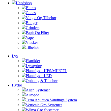
Headshop
Blunts
Cones
Vægte Og Tilbehør
Bonger
Grinders
Papir Og Filter
Vape
Væsker
Tilbehør
Lys
Elartikler
Lysstyring
Plantelys – HPS/MH/CFL
Plantelys – LED
Ophæng & Tilbehør
Hydro
Alien Systemer
Autopot
Terra Aquatica Vandings System
Verticale Gro Systemer
Wilma Gro Systemer