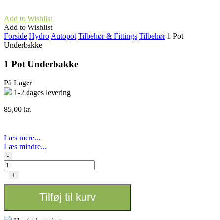
Add to Wishlist
Add to Wishlist
Forside
Hydro
Autopot
Tilbehør & Fittings
Tilbehør
1 Pot
Underbakke
1 Pot Underbakke
På Lager
1-2 dages levering
85,00
kr.
Læs mere...
Læs mindre...
1
-
Pot
Underbakke
+
antal
Tilføj til kurv