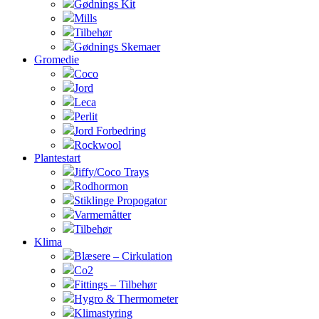
Gødnings Kit
Mills
Tilbehør
Gødnings Skemaer
Gromedie
Coco
Jord
Leca
Perlit
Jord Forbedring
Rockwool
Plantestart
Jiffy/Coco Trays
Rodhormon
Stiklinge Propogator
Varmemåtter
Tilbehør
Klima
Blæsere – Cirkulation
Co2
Fittings – Tilbehør
Hygro & Thermometer
Klimastyring