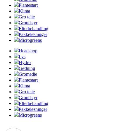
Plantestart
Klima
Gro telte
Groudstyr
Efterbehandling
Pakkeløsninger
Microgreens
Headshop
Lys
Hydro
Gødning
Gromedie
Plantestart
Klima
Gro telte
Groudstyr
Efterbehandling
Pakkeløsninger
Microgreens