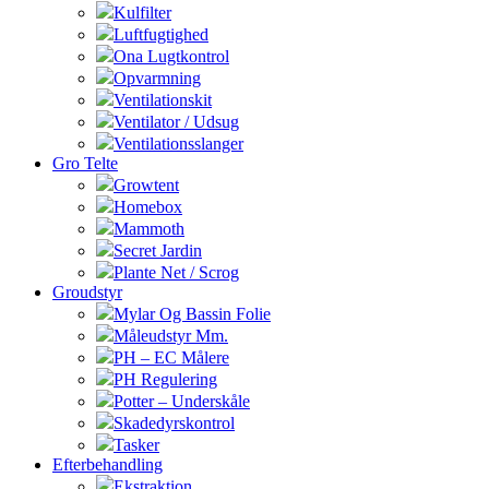
Kulfilter
Luftfugtighed
Ona Lugtkontrol
Opvarmning
Ventilationskit
Ventilator / Udsug
Ventilationsslanger
Gro Telte
Growtent
Homebox
Mammoth
Secret Jardin
Plante Net / Scrog
Groudstyr
Mylar Og Bassin Folie
Måleudstyr Mm.
PH – EC Målere
PH Regulering
Potter – Underskåle
Skadedyrskontrol
Tasker
Efterbehandling
Ekstraktion