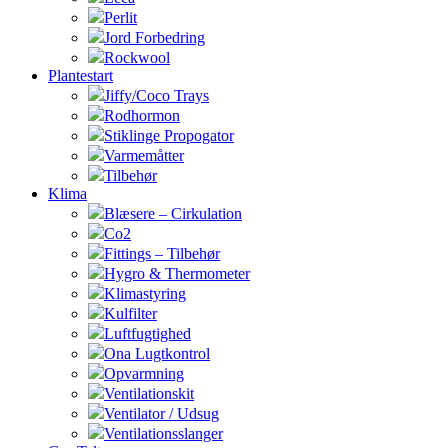
Perlit
Jord Forbedring
Rockwool
Plantestart
Jiffy/Coco Trays
Rodhormon
Stiklinge Propogator
Varmemåtter
Tilbehør
Klima
Blæsere – Cirkulation
Co2
Fittings – Tilbehør
Hygro & Thermometer
Klimastyring
Kulfilter
Luftfugtighed
Ona Lugtkontrol
Opvarmning
Ventilationskit
Ventilator / Udsug
Ventilationsslanger