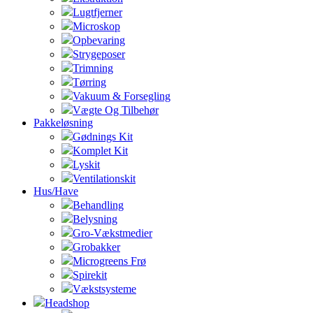
Lugtfjerner
Microskop
Opbevaring
Strygeposer
Trimning
Tørring
Vakuum & Forsegling
Vægte Og Tilbehør
Pakkeløsning
Gødnings Kit
Komplet Kit
Lyskit
Ventilationskit
Hus/Have
Behandling
Belysning
Gro-Vækstmedier
Grobakker
Microgreens Frø
Spirekit
Vækstsysteme
Headshop