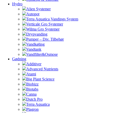
Hydro
Alien Systemer
Autopot
Terra Aquatica Vandings System
Verticale Gro Systemer
Wilma Gro Systemer
Drypvanding
Pumper – Div. Tilbehør
Vandkøling
Vandtank
Vandfilter&Osmose
Gødning
Additiver
Advanced Nutrients
Atami
Big Plant Science
Biobizz
Biotabs
Canna
Dutch Pro
Terra Aquatica
Plagron