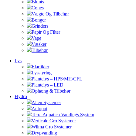
Blunts
Cones
Vægte Og Tilbehør
Bonger
Grinders
Papir Og Filter
Vape
Væsker
Tilbehør
Lys
Elartikler
Lysstyring
Plantelys – HPS/MH/CFL
Plantelys – LED
Ophæng & Tilbehør
Hydro
Alien Systemer
Autopot
Terra Aquatica Vandings System
Verticale Gro Systemer
Wilma Gro Systemer
Drypvanding