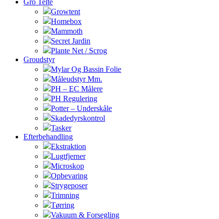
Gro Telte
Growtent
Homebox
Mammoth
Secret Jardin
Plante Net / Scrog
Groudstyr
Mylar Og Bassin Folie
Måleudstyr Mm.
PH – EC Målere
PH Regulering
Potter – Underskåle
Skadedyrskontrol
Tasker
Efterbehandling
Ekstraktion
Lugtfjerner
Microskop
Opbevaring
Strygeposer
Trimning
Tørring
Vakuum & Forsegling