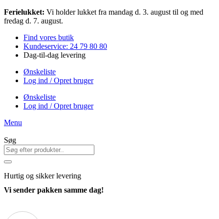
Videre
Ferielukket:
Vi holder lukket fra mandag d. 3. august til og med
til
fredag d. 7. august.
indhold
Find vores butik
Kundeservice: 24 79 80 80
Dag-til-dag levering
Ønskeliste
Log ind / Opret bruger
Ønskeliste
Log ind / Opret bruger
Menu
Søg
Hurtig
og sikker levering
Vi sender pakken samme dag!