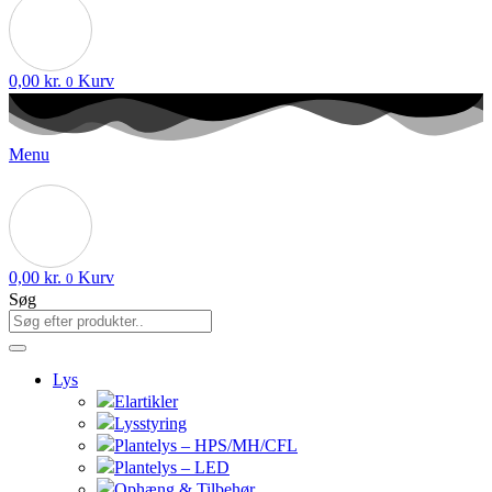
0,00
kr.
Kurv
0
Menu
0,00
kr.
Kurv
0
Søg
Lys
Elartikler
Lysstyring
Plantelys – HPS/MH/CFL
Plantelys – LED
Ophæng & Tilbehør