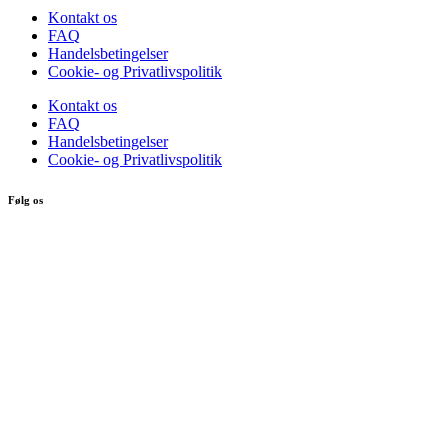
Kontakt os
FAQ
Handelsbetingelser
Cookie- og Privatlivspolitik
Kontakt os
FAQ
Handelsbetingelser
Cookie- og Privatlivspolitik
Følg os
Min konto
Log ind
Opret konto
Log ind
Opret konto
Copyright 2022 © hydroponics.dk