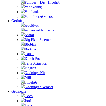
Pumper – Div. Tilbehør
Vandkøling
Vandtank
Vandfilter&Osmose
Gødning
Additiver
Advanced Nutrients
Atami
Big Plant Science
Biobizz
Biotabs
Canna
Dutch Pro
Terra Aquatica
Plagron
Gødnings Kit
Mills
Tilbehør
Gødnings Skemaer
Gromedie
Coco
Jord
Leca