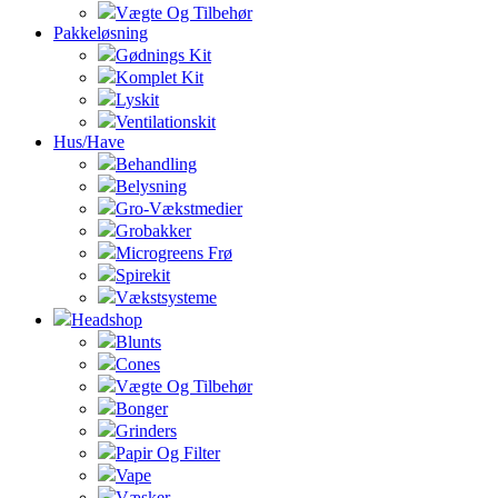
Vægte Og Tilbehør
Pakkeløsning
Gødnings Kit
Komplet Kit
Lyskit
Ventilationskit
Hus/Have
Behandling
Belysning
Gro-Vækstmedier
Grobakker
Microgreens Frø
Spirekit
Vækstsysteme
Headshop
Blunts
Cones
Vægte Og Tilbehør
Bonger
Grinders
Papir Og Filter
Vape
Væsker