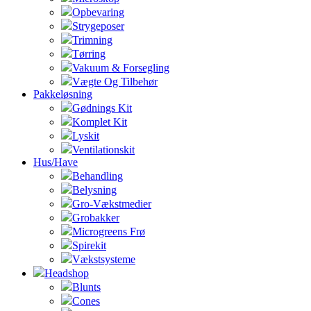
Opbevaring
Strygeposer
Trimning
Tørring
Vakuum & Forsegling
Vægte Og Tilbehør
Pakkeløsning
Gødnings Kit
Komplet Kit
Lyskit
Ventilationskit
Hus/Have
Behandling
Belysning
Gro-Vækstmedier
Grobakker
Microgreens Frø
Spirekit
Vækstsysteme
Headshop
Blunts
Cones