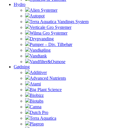
Hydro
Alien Systemer
Autopot
Terra Aquatica Vandings System
Verticale Gro Systemer
Wilma Gro Systemer
Drypvanding
Pumper – Div. Tilbehør
Vandkøling
Vandtank
Vandfilter&Osmose
Gødning
Additiver
Advanced Nutrients
Atami
Big Plant Science
Biobizz
Biotabs
Canna
Dutch Pro
Terra Aquatica
Plagron