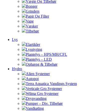
Vægte Og Tilbehør
Bonger
Grinders
Papir Og Filter
Vape
Væsker
Tilbehør
Lys
Elartikler
Lysstyring
Plantelys – HPS/MH/CFL
Plantelys – LED
Ophæng & Tilbehør
Hydro
Alien Systemer
Autopot
Terra Aquatica Vandings System
Verticale Gro Systemer
Wilma Gro Systemer
Drypvanding
Pumper – Div. Tilbehør
Vandkøling