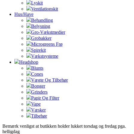
Lyskit
Ventilationskit
Hus/Have
Behandling
Belysning
Gro-Vækstmedier
Grobakker
Microgreens Frø
Spirekit
Vækstsysteme
Headshop
Blunts
Cones
Vægte Og Tilbehør
Bonger
Grinders
Papir Og Filter
Vape
Væsker
Tilbehør
Bemærk venligst at butikken holder lukket torsdag og fredag pga.
helligdag