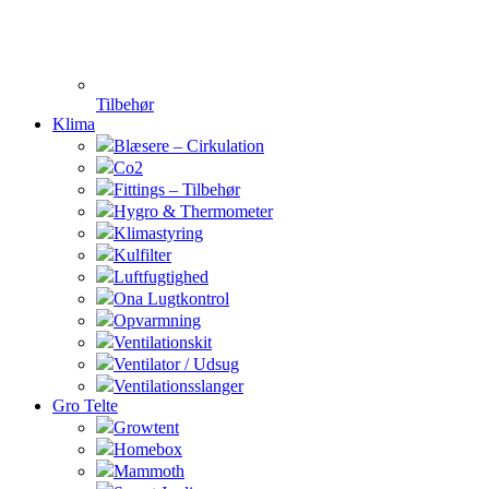
Tilbehør
Klima
Blæsere – Cirkulation
Co2
Fittings – Tilbehør
Hygro & Thermometer
Klimastyring
Kulfilter
Luftfugtighed
Ona Lugtkontrol
Opvarmning
Ventilationskit
Ventilator / Udsug
Ventilationsslanger
Gro Telte
Growtent
Homebox
Mammoth