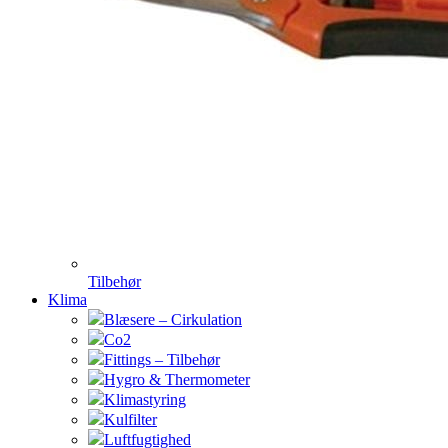
Tilbehør
Klima
Blæsere – Cirkulation
Co2
Fittings – Tilbehør
Hygro & Thermometer
Klimastyring
Kulfilter
Luftfugtighed