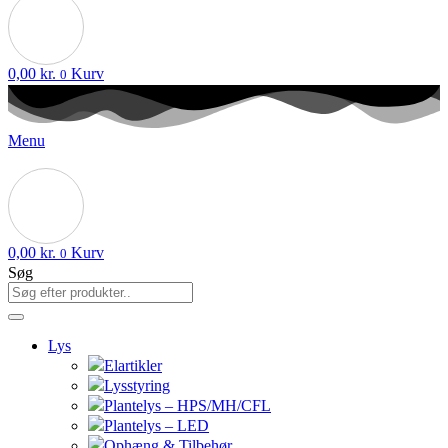
0,00
kr.
Kurv
0
Menu
0,00
kr.
Kurv
0
Søg
Lys
Elartikler
Lysstyring
Plantelys – HPS/MH/CFL
Plantelys – LED
Ophæng & Tilbehør