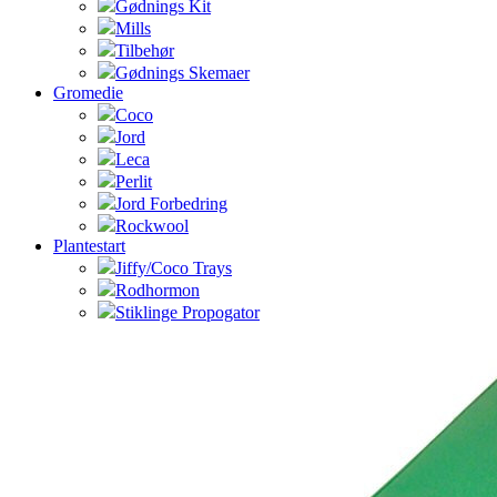
Gødnings Kit
Mills
Tilbehør
Gødnings Skemaer
Gromedie
Coco
Jord
Leca
Perlit
Jord Forbedring
Rockwool
Plantestart
Jiffy/Coco Trays
Rodhormon
Stiklinge Propogator