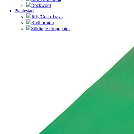
Rockwool
Plantestart
Jiffy/Coco Trays
Rodhormon
Stiklinge Propogator