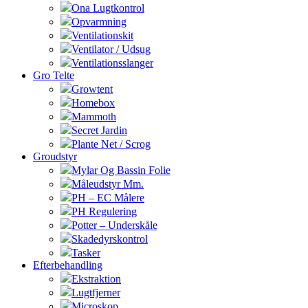
Ona Lugtkontrol
Opvarmning
Ventilationskit
Ventilator / Udsug
Ventilationsslanger
Gro Telte
Growtent
Homebox
Mammoth
Secret Jardin
Plante Net / Scrog
Groudstyr
Mylar Og Bassin Folie
Måleudstyr Mm.
PH – EC Målere
PH Regulering
Potter – Underskåle
Skadedyrskontrol
Tasker
Efterbehandling
Ekstraktion
Lugtfjerner
Microskop