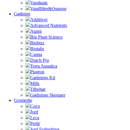
Vandtank
Vandfilter&Osmose
Gødning
Additiver
Advanced Nutrients
Atami
Big Plant Science
Biobizz
Biotabs
Canna
Dutch Pro
Terra Aquatica
Plagron
Gødnings Kit
Mills
Tilbehør
Gødnings Skemaer
Gromedie
Coco
Jord
Leca
Perlit
Jord Forbedring