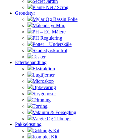
Secret Jardin
Plante Net / Scrog
Groudstyr
Mylar Og Bassin Folie
Måleudstyr Mm.
PH – EC Målere
PH Regulering
Potter – Underskåle
Skadedyrskontrol
Tasker
Efterbehandling
Ekstraktion
Lugtfjerner
Microskop
Opbevaring
Strygeposer
Trimning
Tørring
Vakuum & Forsegling
Vægte Og Tilbehør
Pakkeløsning
Gødnings Kit
Komplet Kit