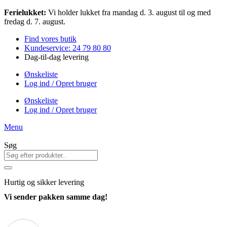
Videre
Ferielukket:
Vi holder lukket fra mandag d. 3. august til og med
til
fredag d. 7. august.
indhold
Find vores butik
Kundeservice: 24 79 80 80
Dag-til-dag levering
Ønskeliste
Log ind / Opret bruger
Ønskeliste
Log ind / Opret bruger
Menu
Søg
Hurtig
og sikker levering
Vi sender pakken samme dag!