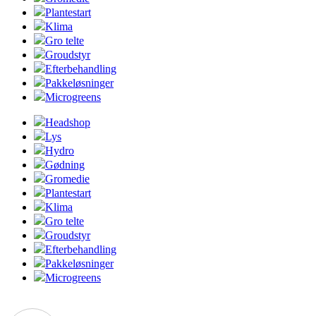
Plantestart
Klima
Gro telte
Groudstyr
Efterbehandling
Pakkeløsninger
Microgreens
Headshop
Lys
Hydro
Gødning
Gromedie
Plantestart
Klima
Gro telte
Groudstyr
Efterbehandling
Pakkeløsninger
Microgreens