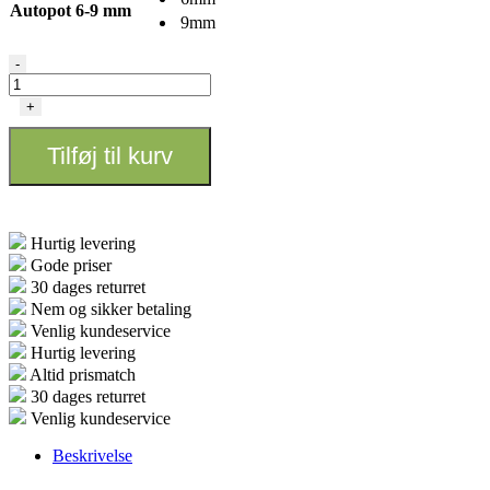
Autopot 6-9 mm
9mm
6/9
-
mm
Ende
+
stop
antal
Tilføj til kurv
Hurtig levering
Gode priser
30 dages returret
Nem og sikker betaling
Venlig kundeservice
Hurtig levering
Altid prismatch
30 dages returret
Venlig kundeservice
Beskrivelse