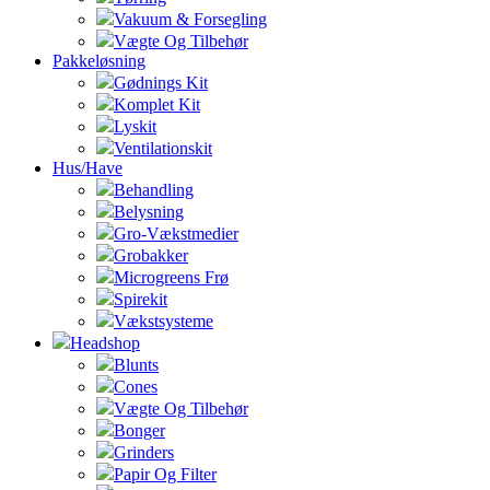
Vakuum & Forsegling
Vægte Og Tilbehør
Pakkeløsning
Gødnings Kit
Komplet Kit
Lyskit
Ventilationskit
Hus/Have
Behandling
Belysning
Gro-Vækstmedier
Grobakker
Microgreens Frø
Spirekit
Vækstsysteme
Headshop
Blunts
Cones
Vægte Og Tilbehør
Bonger
Grinders
Papir Og Filter