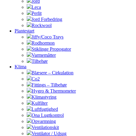
Jord
Leca
Perlit
Jord Forbedring
Rockwool
Plantestart
Jiffy/Coco Trays
Rodhormon
Stiklinge Propogator
Varmemåtter
Tilbehør
Klima
Blæsere – Cirkulation
Co2
Fittings – Tilbehør
Hygro & Thermometer
Klimastyring
Kulfilter
Luftfugtighed
Ona Lugtkontrol
Opvarmning
Ventilationskit
Ventilator / Udsug