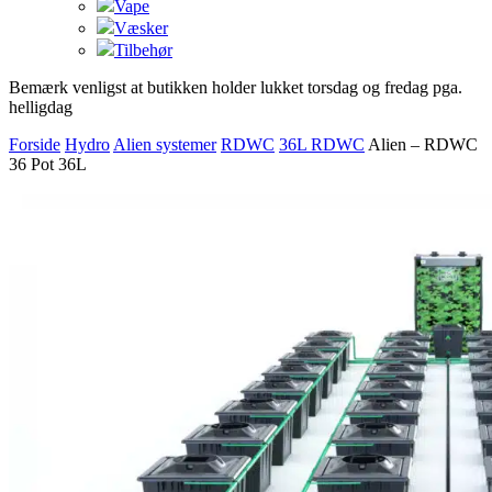
Vape
Væsker
Tilbehør
Bemærk venligst at butikken holder lukket torsdag og fredag pga.
helligdag
Forside
Hydro
Alien systemer
RDWC
36L RDWC
Alien – RDWC
36 Pot 36L