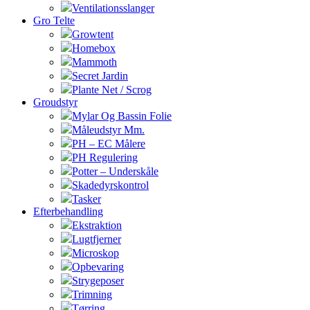
Ventilationsslanger
Gro Telte
Growtent
Homebox
Mammoth
Secret Jardin
Plante Net / Scrog
Groudstyr
Mylar Og Bassin Folie
Måleudstyr Mm.
PH – EC Målere
PH Regulering
Potter – Underskåle
Skadedyrskontrol
Tasker
Efterbehandling
Ekstraktion
Lugtfjerner
Microskop
Opbevaring
Strygeposer
Trimning
Tørring