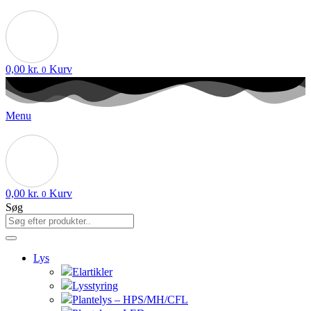
0,00
kr.
Kurv
0
Menu
0,00
kr.
Kurv
0
Søg
Lys
Elartikler
Lysstyring
Plantelys – HPS/MH/CFL