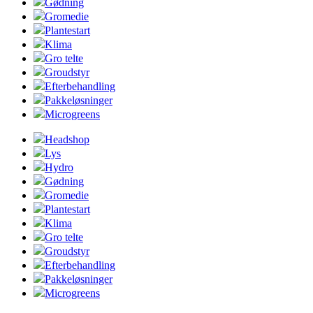
Gødning
Gromedie
Plantestart
Klima
Gro telte
Groudstyr
Efterbehandling
Pakkeløsninger
Microgreens
Headshop
Lys
Hydro
Gødning
Gromedie
Plantestart
Klima
Gro telte
Groudstyr
Efterbehandling
Pakkeløsninger
Microgreens