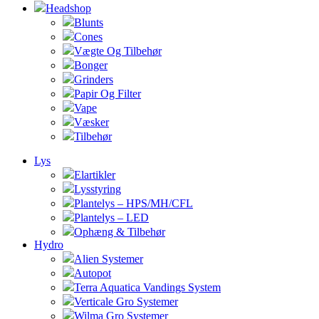
Headshop
Blunts
Cones
Vægte Og Tilbehør
Bonger
Grinders
Papir Og Filter
Vape
Væsker
Tilbehør
Lys
Elartikler
Lysstyring
Plantelys – HPS/MH/CFL
Plantelys – LED
Ophæng & Tilbehør
Hydro
Alien Systemer
Autopot
Terra Aquatica Vandings System
Verticale Gro Systemer
Wilma Gro Systemer