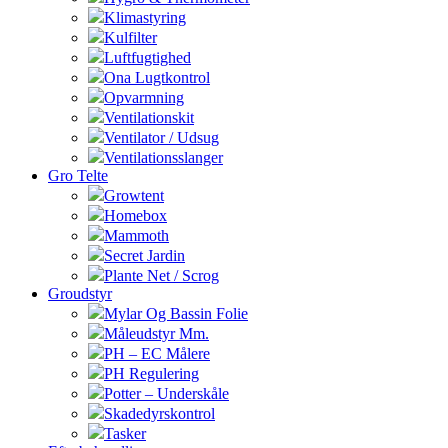
Klimastyring
Kulfilter
Luftfugtighed
Ona Lugtkontrol
Opvarmning
Ventilationskit
Ventilator / Udsug
Ventilationsslanger
Gro Telte
Growtent
Homebox
Mammoth
Secret Jardin
Plante Net / Scrog
Groudstyr
Mylar Og Bassin Folie
Måleudstyr Mm.
PH – EC Målere
PH Regulering
Potter – Underskåle
Skadedyrskontrol
Tasker