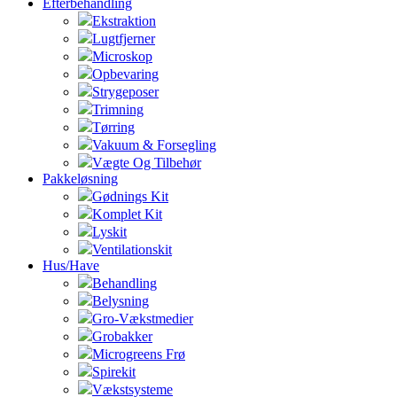
Efterbehandling
Ekstraktion
Lugtfjerner
Microskop
Opbevaring
Strygeposer
Trimning
Tørring
Vakuum & Forsegling
Vægte Og Tilbehør
Pakkeløsning
Gødnings Kit
Komplet Kit
Lyskit
Ventilationskit
Hus/Have
Behandling
Belysning
Gro-Vækstmedier
Grobakker
Microgreens Frø
Spirekit
Vækstsysteme