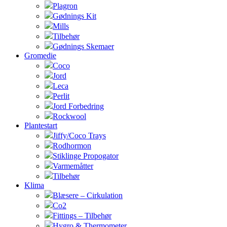
Plagron
Gødnings Kit
Mills
Tilbehør
Gødnings Skemaer
Gromedie
Coco
Jord
Leca
Perlit
Jord Forbedring
Rockwool
Plantestart
Jiffy/Coco Trays
Rodhormon
Stiklinge Propogator
Varmemåtter
Tilbehør
Klima
Blæsere – Cirkulation
Co2
Fittings – Tilbehør
Hygro & Thermometer