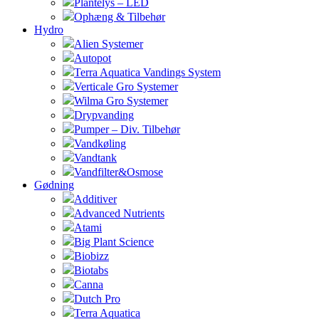
Plantelys – LED
Ophæng & Tilbehør
Hydro
Alien Systemer
Autopot
Terra Aquatica Vandings System
Verticale Gro Systemer
Wilma Gro Systemer
Drypvanding
Pumper – Div. Tilbehør
Vandkøling
Vandtank
Vandfilter&Osmose
Gødning
Additiver
Advanced Nutrients
Atami
Big Plant Science
Biobizz
Biotabs
Canna
Dutch Pro
Terra Aquatica