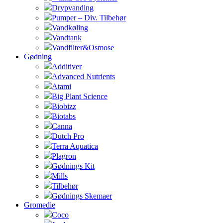
Drypvanding
Pumper – Div. Tilbehør
Vandkøling
Vandtank
Vandfilter&Osmose
Gødning
Additiver
Advanced Nutrients
Atami
Big Plant Science
Biobizz
Biotabs
Canna
Dutch Pro
Terra Aquatica
Plagron
Gødnings Kit
Mills
Tilbehør
Gødnings Skemaer
Gromedie
Coco