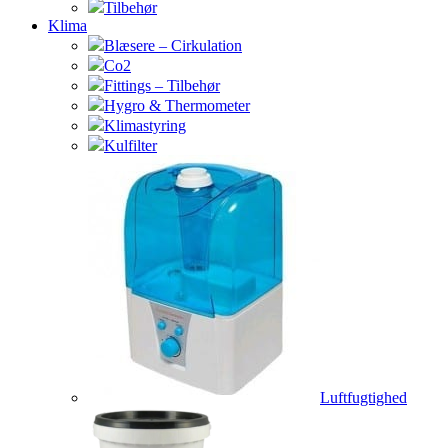
Tilbehør
Klima
Blæsere – Cirkulation
Co2
Fittings – Tilbehør
Hygro & Thermometer
Klimastyring
Kulfilter
Luftfugtighed