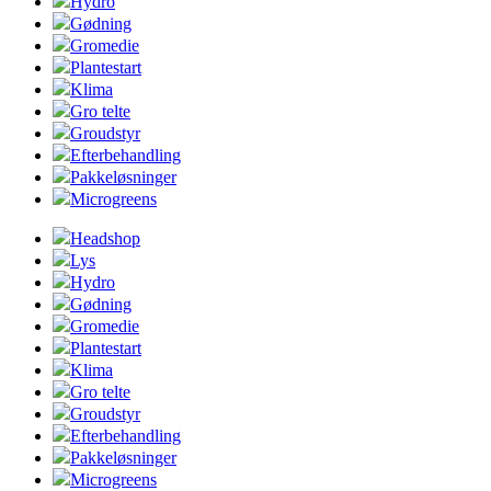
Hydro
Gødning
Gromedie
Plantestart
Klima
Gro telte
Groudstyr
Efterbehandling
Pakkeløsninger
Microgreens
Headshop
Lys
Hydro
Gødning
Gromedie
Plantestart
Klima
Gro telte
Groudstyr
Efterbehandling
Pakkeløsninger
Microgreens