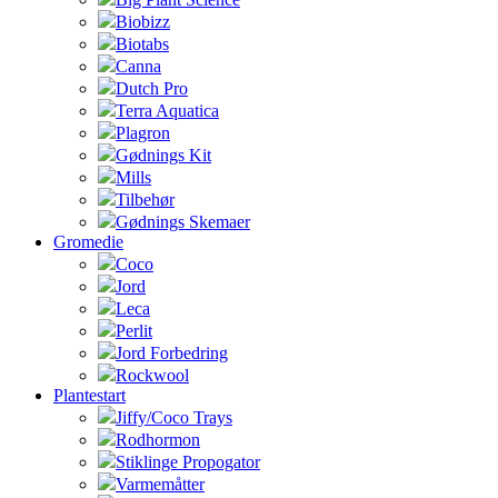
Biobizz
Biotabs
Canna
Dutch Pro
Terra Aquatica
Plagron
Gødnings Kit
Mills
Tilbehør
Gødnings Skemaer
Gromedie
Coco
Jord
Leca
Perlit
Jord Forbedring
Rockwool
Plantestart
Jiffy/Coco Trays
Rodhormon
Stiklinge Propogator
Varmemåtter