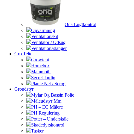
Ona Lugtkontrol
Opvarmning
Ventilationskit
Ventilator / Udsug
Ventilationsslanger
Gro Telte
Growtent
Homebox
Mammoth
Secret Jardin
Plante Net / Scrog
Groudstyr
Mylar Og Bassin Folie
Måleudstyr Mm.
PH – EC Målere
PH Regulering
Potter – Underskåle
Skadedyrskontrol
Tasker