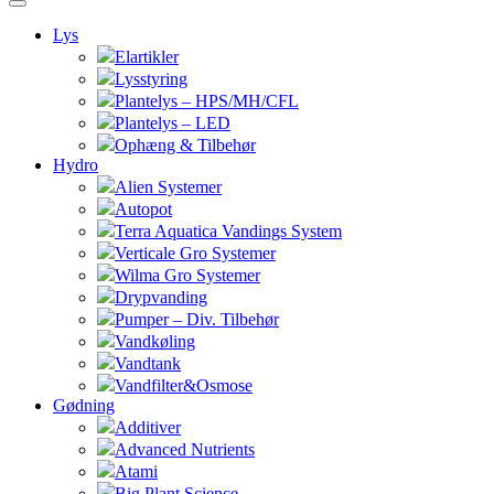
Lys
Elartikler
Lysstyring
Plantelys – HPS/MH/CFL
Plantelys – LED
Ophæng & Tilbehør
Hydro
Alien Systemer
Autopot
Terra Aquatica Vandings System
Verticale Gro Systemer
Wilma Gro Systemer
Drypvanding
Pumper – Div. Tilbehør
Vandkøling
Vandtank
Vandfilter&Osmose
Gødning
Additiver
Advanced Nutrients
Atami
Big Plant Science