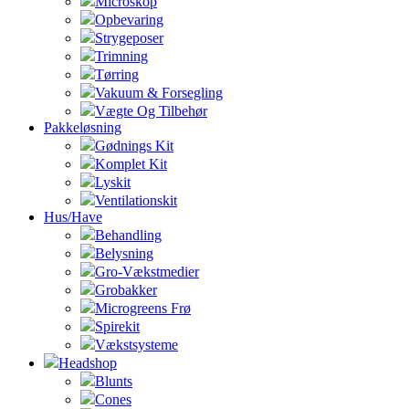
Microskop
Opbevaring
Strygeposer
Trimning
Tørring
Vakuum & Forsegling
Vægte Og Tilbehør
Pakkeløsning
Gødnings Kit
Komplet Kit
Lyskit
Ventilationskit
Hus/Have
Behandling
Belysning
Gro-Vækstmedier
Grobakker
Microgreens Frø
Spirekit
Vækstsysteme
Headshop
Blunts
Cones