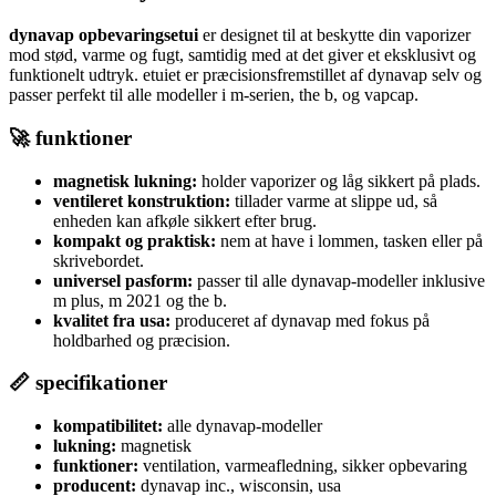
dynavap opbevaringsetui
er designet til at beskytte din vaporizer
mod stød, varme og fugt, samtidig med at det giver et eksklusivt og
funktionelt udtryk. etuiet er præcisionsfremstillet af dynavap selv og
passer perfekt til alle modeller i m-serien, the b, og vapcap.
🚀 funktioner
magnetisk lukning:
holder vaporizer og låg sikkert på plads.
ventileret konstruktion:
tillader varme at slippe ud, så
enheden kan afkøle sikkert efter brug.
kompakt og praktisk:
nem at have i lommen, tasken eller på
skrivebordet.
universel pasform:
passer til alle dynavap-modeller inklusive
m plus, m 2021 og the b.
kvalitet fra usa:
produceret af dynavap med fokus på
holdbarhed og præcision.
📏 specifikationer
kompatibilitet:
alle dynavap-modeller
lukning:
magnetisk
funktioner:
ventilation, varmeafledning, sikker opbevaring
producent:
dynavap inc., wisconsin, usa