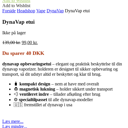
Add to Wishlist
Add to Wishlist
Forside
Headshop
Vape
DynaVap
DynaVap etui
DynaVap etui
Ikke på lager
Den
Den
139,00
kr.
99,00
kr.
oprindelige
aktuelle
pris
pris
Du sparer 40 DKK
var:
er:
139,00 kr..
99,00 kr..
dynavap opbevaringsetui
– elegant og praktisk beskyttelse til din
dynavap vaporizer. holderen er designet til sikker opbevaring og
transport, så dit udstyr altid er beskyttet og klar til brug.
🧳
kompakt design
– nem at have med overalt
🧲
magnetisk lukning
– holder sikkert under transport
💨
ventileret indre
– tillader afkøling efter brug
⚙️
specialtilpasset
til alle dynavap-modeller
🇺🇸 fremstillet af dynavap i usa
Læs mere...
Læs mindre...