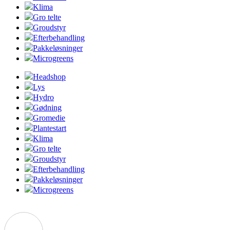
Klima
Gro telte
Groudstyr
Efterbehandling
Pakkeløsninger
Microgreens
Headshop
Lys
Hydro
Gødning
Gromedie
Plantestart
Klima
Gro telte
Groudstyr
Efterbehandling
Pakkeløsninger
Microgreens