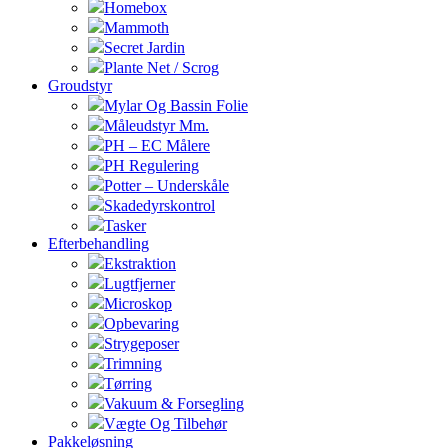
Homebox
Mammoth
Secret Jardin
Plante Net / Scrog
Groudstyr
Mylar Og Bassin Folie
Måleudstyr Mm.
PH – EC Målere
PH Regulering
Potter – Underskåle
Skadedyrskontrol
Tasker
Efterbehandling
Ekstraktion
Lugtfjerner
Microskop
Opbevaring
Strygeposer
Trimning
Tørring
Vakuum & Forsegling
Vægte Og Tilbehør
Pakkeløsning