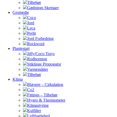
Tilbehør
Gødnings Skemaer
Gromedie
Coco
Jord
Leca
Perlit
Jord Forbedring
Rockwool
Plantestart
Jiffy/Coco Trays
Rodhormon
Stiklinge Propogator
Varmemåtter
Tilbehør
Klima
Blæsere – Cirkulation
Co2
Fittings – Tilbehør
Hygro & Thermometer
Klimastyring
Kulfilter
Luftfugtighed