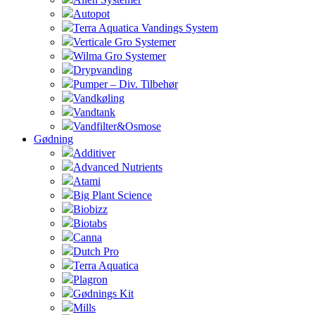
Autopot
Terra Aquatica Vandings System
Verticale Gro Systemer
Wilma Gro Systemer
Drypvanding
Pumper – Div. Tilbehør
Vandkøling
Vandtank
Vandfilter&Osmose
Gødning
Additiver
Advanced Nutrients
Atami
Big Plant Science
Biobizz
Biotabs
Canna
Dutch Pro
Terra Aquatica
Plagron
Gødnings Kit
Mills