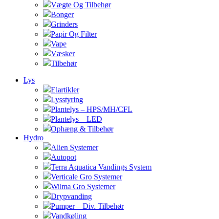
Vægte Og Tilbehør
Bonger
Grinders
Papir Og Filter
Vape
Væsker
Tilbehør
Lys
Elartikler
Lysstyring
Plantelys – HPS/MH/CFL
Plantelys – LED
Ophæng & Tilbehør
Hydro
Alien Systemer
Autopot
Terra Aquatica Vandings System
Verticale Gro Systemer
Wilma Gro Systemer
Drypvanding
Pumper – Div. Tilbehør
Vandkøling