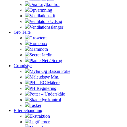
Ona Lugtkontrol
Opvarmning
Ventilationskit
Ventilator / Udsug
Ventilationsslanger
Gro Telte
Growtent
Homebox
Mammoth
Secret Jardin
Plante Net / Scrog
Groudstyr
Mylar Og Bassin Folie
Måleudstyr Mm.
PH – EC Målere
PH Regulering
Potter – Underskåle
Skadedyrskontrol
Tasker
Efterbehandling
Ekstraktion
Lugtfjerner