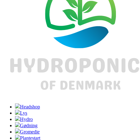
Headshop
Lys
Hydro
Gødning
Gromedie
Plantestart