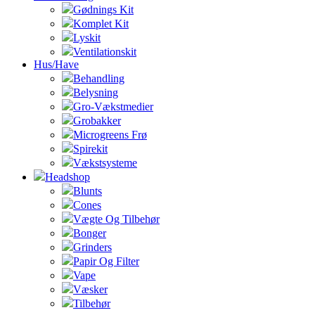
Gødnings Kit
Komplet Kit
Lyskit
Ventilationskit
Hus/Have
Behandling
Belysning
Gro-Vækstmedier
Grobakker
Microgreens Frø
Spirekit
Vækstsysteme
Headshop
Blunts
Cones
Vægte Og Tilbehør
Bonger
Grinders
Papir Og Filter
Vape
Væsker
Tilbehør