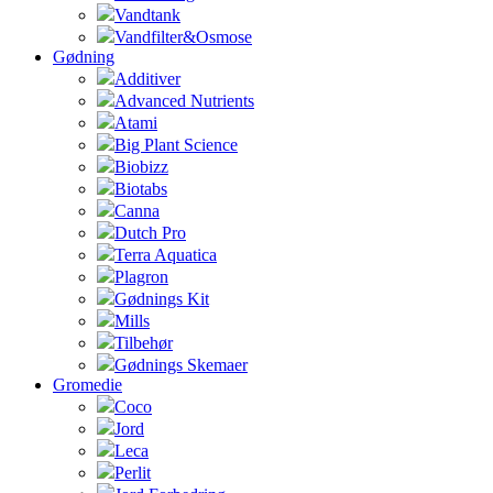
Vandtank
Vandfilter&Osmose
Gødning
Additiver
Advanced Nutrients
Atami
Big Plant Science
Biobizz
Biotabs
Canna
Dutch Pro
Terra Aquatica
Plagron
Gødnings Kit
Mills
Tilbehør
Gødnings Skemaer
Gromedie
Coco
Jord
Leca
Perlit