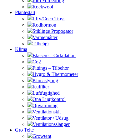
Jord Forbedring
Rockwool
Plantestart
Jiffy/Coco Trays
Rodhormon
Stiklinge Propogator
Varmemåtter
Tilbehør
Klima
Blæsere – Cirkulation
Co2
Fittings – Tilbehør
Hygro & Thermometer
Klimastyring
Kulfilter
Luftfugtighed
Ona Lugtkontrol
Opvarmning
Ventilationskit
Ventilator / Udsug
Ventilationsslanger
Gro Telte
Growtent