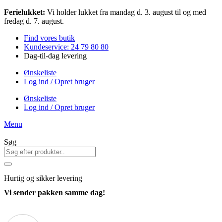
Videre
Ferielukket:
Vi holder lukket fra mandag d. 3. august til og med
til
fredag d. 7. august.
indhold
Find vores butik
Kundeservice: 24 79 80 80
Dag-til-dag levering
Ønskeliste
Log ind / Opret bruger
Ønskeliste
Log ind / Opret bruger
Menu
Søg
Hurtig
og sikker levering
Vi sender pakken samme dag!