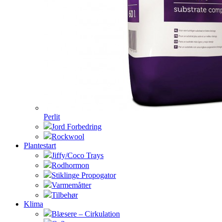
Perlit
Jord Forbedring
Rockwool
Plantestart
Jiffy/Coco Trays
Rodhormon
Stiklinge Propogator
Varmemåtter
Tilbehør
Klima
Blæsere – Cirkulation