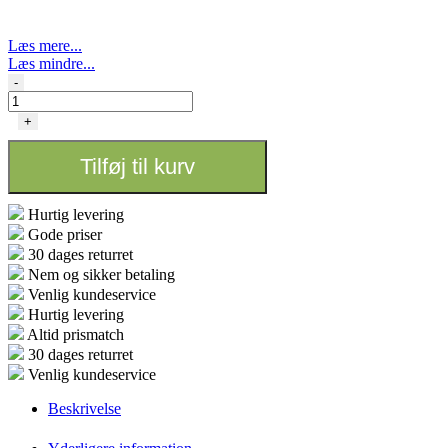
Læs mere...
Læs mindre...
RAW'
-
tray
Large
+
antal
Tilføj til kurv
Hurtig levering
Gode priser
30 dages returret
Nem og sikker betaling
Venlig kundeservice
Hurtig levering
Altid prismatch
30 dages returret
Venlig kundeservice
Beskrivelse