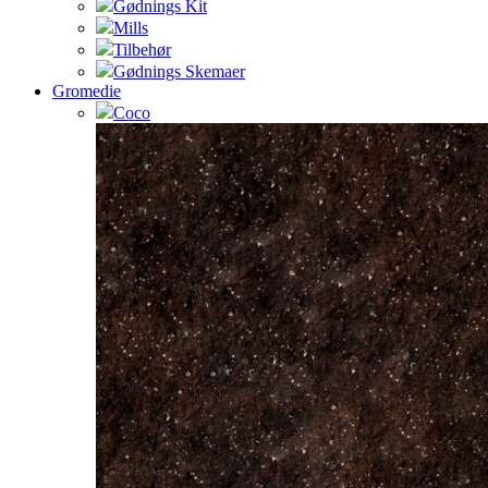
Gødnings Kit
Mills
Tilbehør
Gødnings Skemaer
Gromedie
Coco