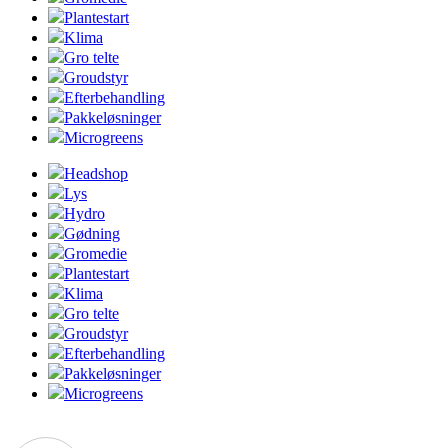
Plantestart
Klima
Gro telte
Groudstyr
Efterbehandling
Pakkeløsninger
Microgreens
Headshop
Lys
Hydro
Gødning
Gromedie
Plantestart
Klima
Gro telte
Groudstyr
Efterbehandling
Pakkeløsninger
Microgreens