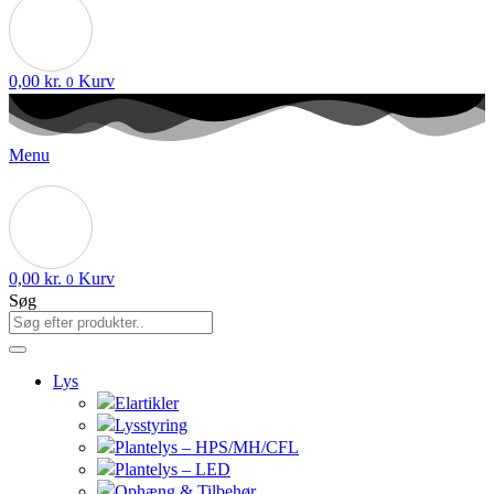
0,00
kr.
Kurv
0
Menu
0,00
kr.
Kurv
0
Søg
Lys
Elartikler
Lysstyring
Plantelys – HPS/MH/CFL
Plantelys – LED
Ophæng & Tilbehør