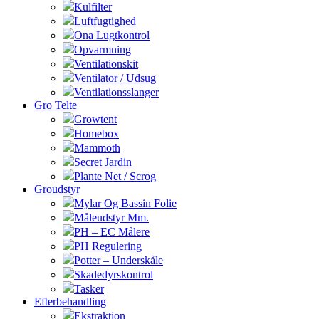
Kulfilter
Luftfugtighed
Ona Lugtkontrol
Opvarmning
Ventilationskit
Ventilator / Udsug
Ventilationsslanger
Gro Telte
Growtent
Homebox
Mammoth
Secret Jardin
Plante Net / Scrog
Groudstyr
Mylar Og Bassin Folie
Måleudstyr Mm.
PH – EC Målere
PH Regulering
Potter – Underskåle
Skadedyrskontrol
Tasker
Efterbehandling
Ekstraktion