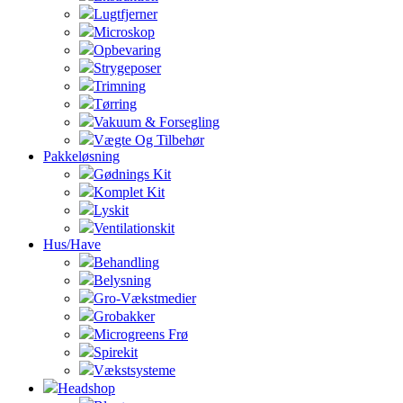
Lugtfjerner
Microskop
Opbevaring
Strygeposer
Trimning
Tørring
Vakuum & Forsegling
Vægte Og Tilbehør
Pakkeløsning
Gødnings Kit
Komplet Kit
Lyskit
Ventilationskit
Hus/Have
Behandling
Belysning
Gro-Vækstmedier
Grobakker
Microgreens Frø
Spirekit
Vækstsysteme
Headshop