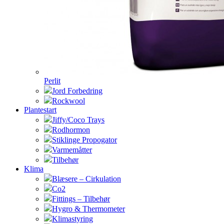
Perlit
Jord Forbedring
Rockwool
Plantestart
Jiffy/Coco Trays
Rodhormon
Stiklinge Propogator
Varmemåtter
Tilbehør
Klima
Blæsere – Cirkulation
Co2
Fittings – Tilbehør
Hygro & Thermometer
Klimastyring