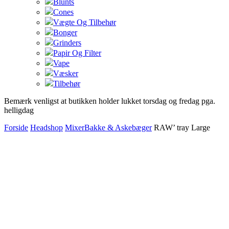
Blunts
Cones
Vægte Og Tilbehør
Bonger
Grinders
Papir Og Filter
Vape
Væsker
Tilbehør
Bemærk venligst at butikken holder lukket torsdag og fredag pga.
helligdag
Forside
Headshop
MixerBakke & Askebæger
RAW’ tray Large