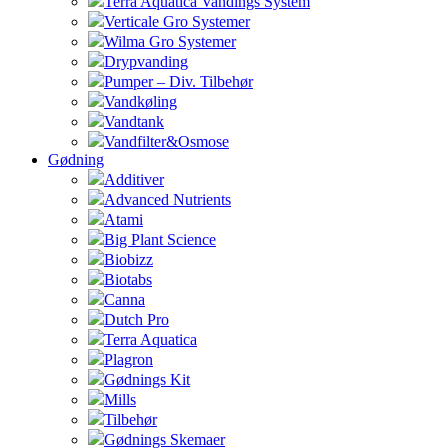
Terra Aquatica Vandings System
Verticale Gro Systemer
Wilma Gro Systemer
Drypvanding
Pumper – Div. Tilbehør
Vandkøling
Vandtank
Vandfilter&Osmose
Gødning
Additiver
Advanced Nutrients
Atami
Big Plant Science
Biobizz
Biotabs
Canna
Dutch Pro
Terra Aquatica
Plagron
Gødnings Kit
Mills
Tilbehør
Gødnings Skemaer