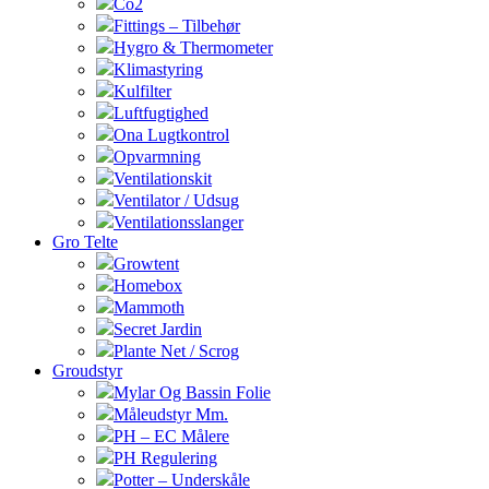
Co2
Fittings – Tilbehør
Hygro & Thermometer
Klimastyring
Kulfilter
Luftfugtighed
Ona Lugtkontrol
Opvarmning
Ventilationskit
Ventilator / Udsug
Ventilationsslanger
Gro Telte
Growtent
Homebox
Mammoth
Secret Jardin
Plante Net / Scrog
Groudstyr
Mylar Og Bassin Folie
Måleudstyr Mm.
PH – EC Målere
PH Regulering
Potter – Underskåle