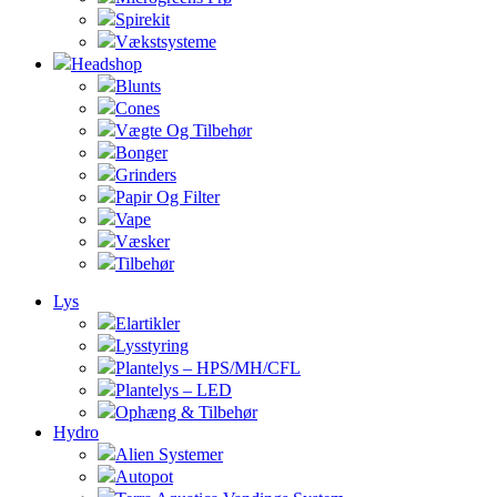
Spirekit
Vækstsysteme
Headshop
Blunts
Cones
Vægte Og Tilbehør
Bonger
Grinders
Papir Og Filter
Vape
Væsker
Tilbehør
Lys
Elartikler
Lysstyring
Plantelys – HPS/MH/CFL
Plantelys – LED
Ophæng & Tilbehør
Hydro
Alien Systemer
Autopot