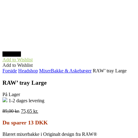
TILBUD
Add to Wishlist
Add to Wishlist
Forside
Headshop
MixerBakke & Askebæger
RAW’ tray Large
RAW’ tray Large
På Lager
1-2 dages levering
Den
Den
89,00
kr.
75,65
kr.
oprindelige
aktuelle
pris
pris
Du sparer 13 DKK
var:
er:
89,00 kr..
75,65 kr..
Blæret mixerbakke i Originalt design fra RAW®