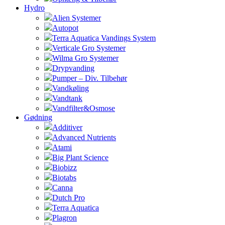
Hydro
Alien Systemer
Autopot
Terra Aquatica Vandings System
Verticale Gro Systemer
Wilma Gro Systemer
Drypvanding
Pumper – Div. Tilbehør
Vandkøling
Vandtank
Vandfilter&Osmose
Gødning
Additiver
Advanced Nutrients
Atami
Big Plant Science
Biobizz
Biotabs
Canna
Dutch Pro
Terra Aquatica
Plagron