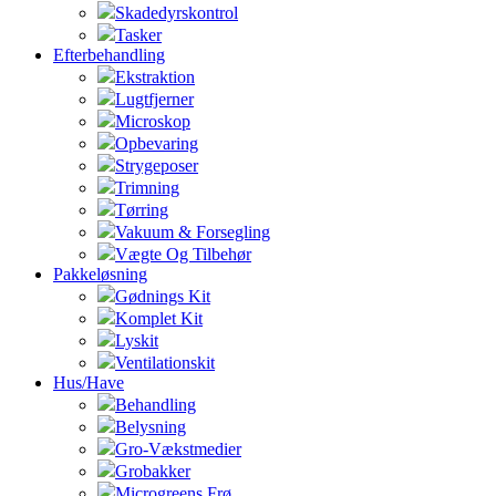
Skadedyrskontrol
Tasker
Efterbehandling
Ekstraktion
Lugtfjerner
Microskop
Opbevaring
Strygeposer
Trimning
Tørring
Vakuum & Forsegling
Vægte Og Tilbehør
Pakkeløsning
Gødnings Kit
Komplet Kit
Lyskit
Ventilationskit
Hus/Have
Behandling
Belysning
Gro-Vækstmedier
Grobakker
Microgreens Frø