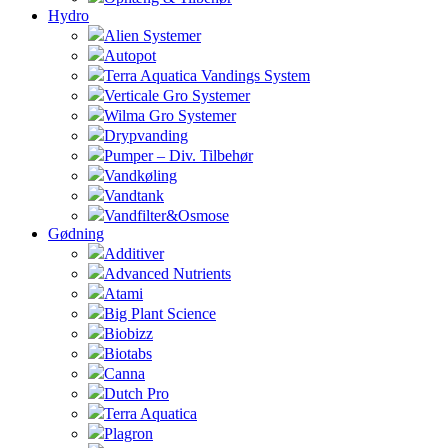
Hydro
Alien Systemer
Autopot
Terra Aquatica Vandings System
Verticale Gro Systemer
Wilma Gro Systemer
Drypvanding
Pumper – Div. Tilbehør
Vandkøling
Vandtank
Vandfilter&Osmose
Gødning
Additiver
Advanced Nutrients
Atami
Big Plant Science
Biobizz
Biotabs
Canna
Dutch Pro
Terra Aquatica
Plagron