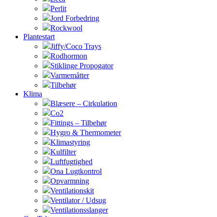
Perlit
Jord Forbedring
Rockwool
Plantestart
Jiffy/Coco Trays
Rodhormon
Stiklinge Propogator
Varmemåtter
Tilbehør
Klima
Blæsere – Cirkulation
Co2
Fittings – Tilbehør
Hygro & Thermometer
Klimastyring
Kulfilter
Luftfugtighed
Ona Lugtkontrol
Opvarmning
Ventilationskit
Ventilator / Udsug
Ventilationsslanger