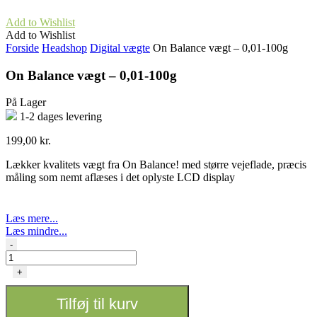
Add to Wishlist
Add to Wishlist
Forside
Headshop
Digital vægte
On Balance vægt – 0,01-100g
On Balance vægt – 0,01-100g
På Lager
1-2 dages levering
199,00
kr.
Lækker kvalitets vægt fra On Balance! med større vejeflade, præcis
måling som nemt aflæses i det oplyste LCD display
Læs mere...
Læs mindre...
On
-
Balance
vægt
+
-
0,01-
Tilføj til kurv
100g