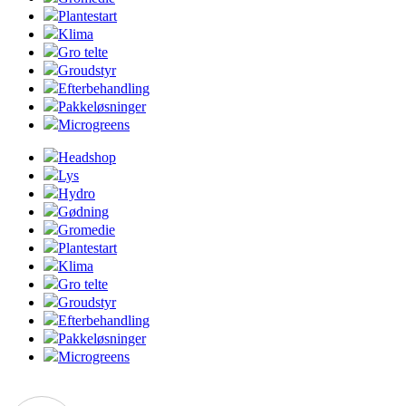
Plantestart
Klima
Gro telte
Groudstyr
Efterbehandling
Pakkeløsninger
Microgreens
Headshop
Lys
Hydro
Gødning
Gromedie
Plantestart
Klima
Gro telte
Groudstyr
Efterbehandling
Pakkeløsninger
Microgreens