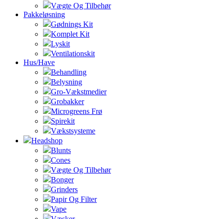
Vægte Og Tilbehør
Pakkeløsning
Gødnings Kit
Komplet Kit
Lyskit
Ventilationskit
Hus/Have
Behandling
Belysning
Gro-Vækstmedier
Grobakker
Microgreens Frø
Spirekit
Vækstsysteme
Headshop
Blunts
Cones
Vægte Og Tilbehør
Bonger
Grinders
Papir Og Filter
Vape
Væsker