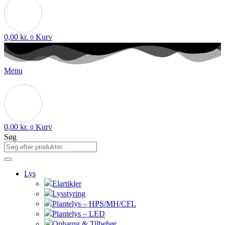
0,00
kr.
Kurv
0
Menu
0,00
kr.
Kurv
0
Søg
Lys
Elartikler
Lysstyring
Plantelys – HPS/MH/CFL
Plantelys – LED
Ophæng & Tilbehør