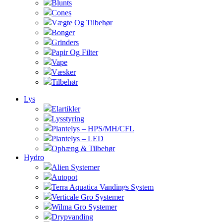
Blunts
Cones
Vægte Og Tilbehør
Bonger
Grinders
Papir Og Filter
Vape
Væsker
Tilbehør
Lys
Elartikler
Lysstyring
Plantelys – HPS/MH/CFL
Plantelys – LED
Ophæng & Tilbehør
Hydro
Alien Systemer
Autopot
Terra Aquatica Vandings System
Verticale Gro Systemer
Wilma Gro Systemer
Drypvanding