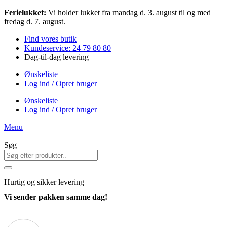
Videre
Ferielukket:
Vi holder lukket fra mandag d. 3. august til og med
til
fredag d. 7. august.
indhold
Find vores butik
Kundeservice: 24 79 80 80
Dag-til-dag levering
Ønskeliste
Log ind / Opret bruger
Ønskeliste
Log ind / Opret bruger
Menu
Søg
Hurtig
og sikker levering
Vi sender pakken samme dag!