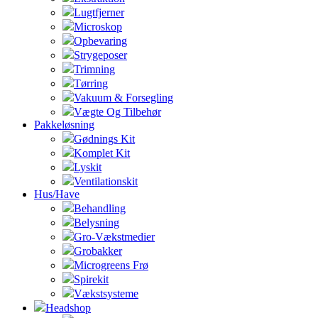
Lugtfjerner
Microskop
Opbevaring
Strygeposer
Trimning
Tørring
Vakuum & Forsegling
Vægte Og Tilbehør
Pakkeløsning
Gødnings Kit
Komplet Kit
Lyskit
Ventilationskit
Hus/Have
Behandling
Belysning
Gro-Vækstmedier
Grobakker
Microgreens Frø
Spirekit
Vækstsysteme
Headshop