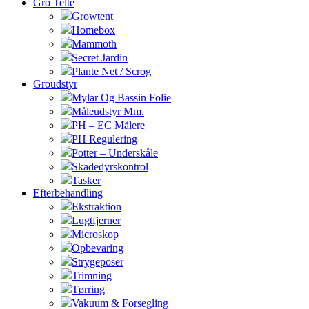
Gro Telte
Growtent
Homebox
Mammoth
Secret Jardin
Plante Net / Scrog
Groudstyr
Mylar Og Bassin Folie
Måleudstyr Mm.
PH – EC Målere
PH Regulering
Potter – Underskåle
Skadedyrskontrol
Tasker
Efterbehandling
Ekstraktion
Lugtfjerner
Microskop
Opbevaring
Strygeposer
Trimning
Tørring
Vakuum & Forsegling