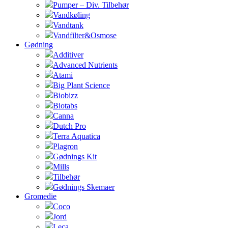
Pumper – Div. Tilbehør
Vandkøling
Vandtank
Vandfilter&Osmose
Gødning
Additiver
Advanced Nutrients
Atami
Big Plant Science
Biobizz
Biotabs
Canna
Dutch Pro
Terra Aquatica
Plagron
Gødnings Kit
Mills
Tilbehør
Gødnings Skemaer
Gromedie
Coco
Jord
Leca