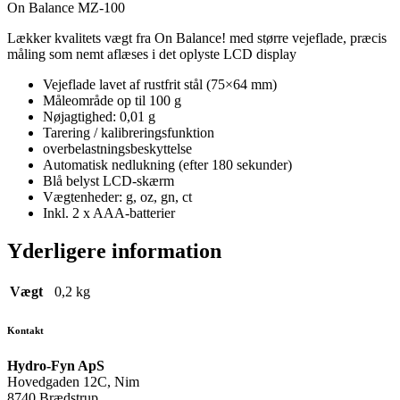
On Balance MZ-100
Lækker kvalitets vægt fra On Balance! med større vejeflade, præcis
måling som nemt aflæses i det oplyste LCD display
Vejeflade lavet af rustfrit stål (75×64 mm)
Måleområde op til 100 g
Nøjagtighed: 0,01 g
Tarering / kalibreringsfunktion
overbelastningsbeskyttelse
Automatisk nedlukning (efter 180 sekunder)
Blå belyst LCD-skærm
Vægtenheder: g, oz, gn, ct
Inkl. 2 x AAA-batterier
Yderligere information
Vægt
0,2 kg
Kontakt
Hydro-Fyn ApS
Hovedgaden 12C, Nim
8740 Brædstrup