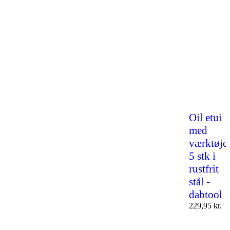
Oil etui
med
værktøje
5 stk i
rustfrit
stål -
dabtool
229,95
kr.