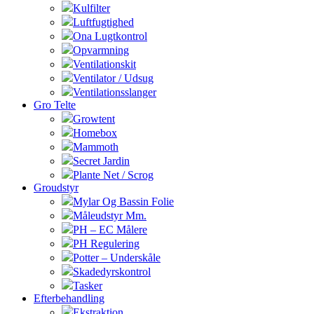
Kulfilter
Luftfugtighed
Ona Lugtkontrol
Opvarmning
Ventilationskit
Ventilator / Udsug
Ventilationsslanger
Gro Telte
Growtent
Homebox
Mammoth
Secret Jardin
Plante Net / Scrog
Groudstyr
Mylar Og Bassin Folie
Måleudstyr Mm.
PH – EC Målere
PH Regulering
Potter – Underskåle
Skadedyrskontrol
Tasker
Efterbehandling
Ekstraktion