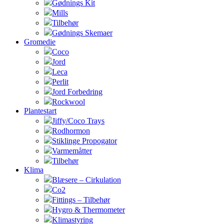
Gødnings Kit
Mills
Tilbehør
Gødnings Skemaer
Gromedie
Coco
Jord
Leca
Perlit
Jord Forbedring
Rockwool
Plantestart
Jiffy/Coco Trays
Rodhormon
Stiklinge Propogator
Varmemåtter
Tilbehør
Klima
Blæsere – Cirkulation
Co2
Fittings – Tilbehør
Hygro & Thermometer
Klimastyring