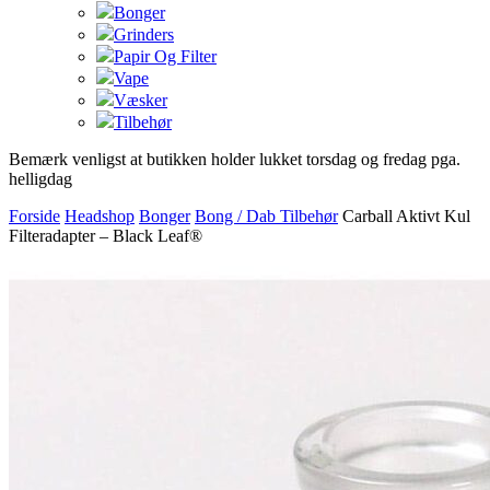
Bonger
Grinders
Papir Og Filter
Vape
Væsker
Tilbehør
Bemærk venligst at butikken holder lukket torsdag og fredag pga.
helligdag
Forside
Headshop
Bonger
Bong / Dab Tilbehør
Carball Aktivt Kul
Filteradapter – Black Leaf®