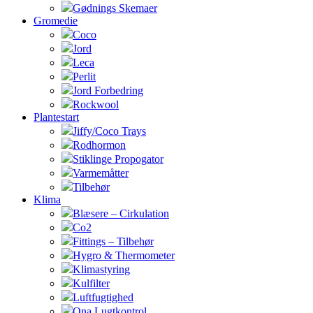
Gødnings Skemaer
Gromedie
Coco
Jord
Leca
Perlit
Jord Forbedring
Rockwool
Plantestart
Jiffy/Coco Trays
Rodhormon
Stiklinge Propogator
Varmemåtter
Tilbehør
Klima
Blæsere – Cirkulation
Co2
Fittings – Tilbehør
Hygro & Thermometer
Klimastyring
Kulfilter
Luftfugtighed
Ona Lugtkontrol