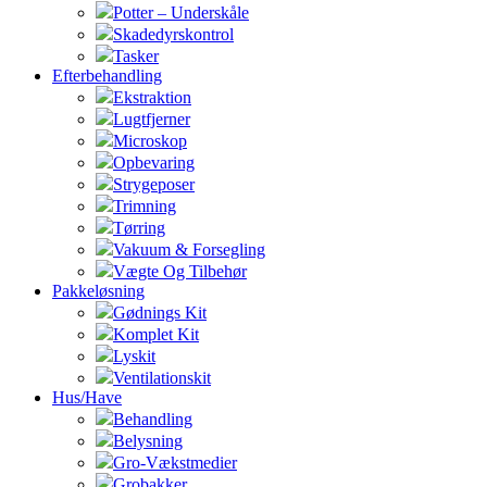
Potter – Underskåle
Skadedyrskontrol
Tasker
Efterbehandling
Ekstraktion
Lugtfjerner
Microskop
Opbevaring
Strygeposer
Trimning
Tørring
Vakuum & Forsegling
Vægte Og Tilbehør
Pakkeløsning
Gødnings Kit
Komplet Kit
Lyskit
Ventilationskit
Hus/Have
Behandling
Belysning
Gro-Vækstmedier
Grobakker