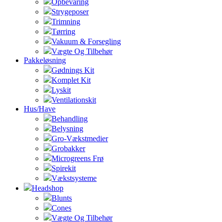
Opbevaring
Strygeposer
Trimning
Tørring
Vakuum & Forsegling
Vægte Og Tilbehør
Pakkeløsning
Gødnings Kit
Komplet Kit
Lyskit
Ventilationskit
Hus/Have
Behandling
Belysning
Gro-Vækstmedier
Grobakker
Microgreens Frø
Spirekit
Vækstsysteme
Headshop
Blunts
Cones
Vægte Og Tilbehør