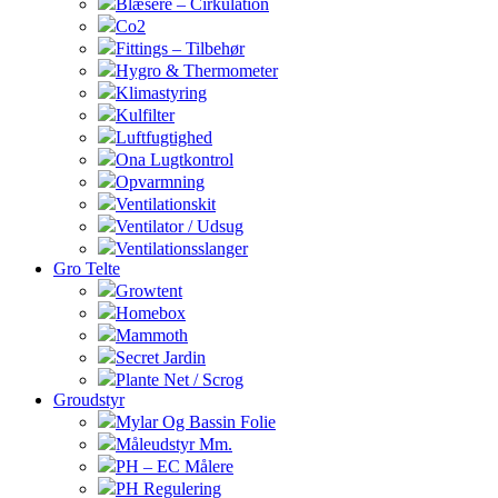
Blæsere – Cirkulation
Co2
Fittings – Tilbehør
Hygro & Thermometer
Klimastyring
Kulfilter
Luftfugtighed
Ona Lugtkontrol
Opvarmning
Ventilationskit
Ventilator / Udsug
Ventilationsslanger
Gro Telte
Growtent
Homebox
Mammoth
Secret Jardin
Plante Net / Scrog
Groudstyr
Mylar Og Bassin Folie
Måleudstyr Mm.
PH – EC Målere
PH Regulering