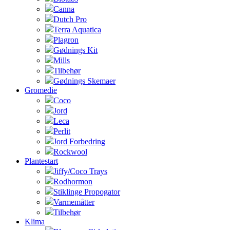
Canna
Dutch Pro
Terra Aquatica
Plagron
Gødnings Kit
Mills
Tilbehør
Gødnings Skemaer
Gromedie
Coco
Jord
Leca
Perlit
Jord Forbedring
Rockwool
Plantestart
Jiffy/Coco Trays
Rodhormon
Stiklinge Propogator
Varmemåtter
Tilbehør
Klima