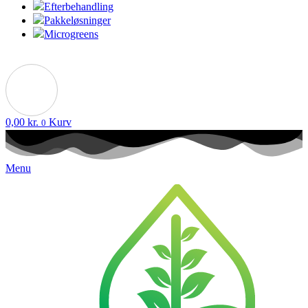
Efterbehandling
Pakkeløsninger
Microgreens
0,00
kr.
Kurv
0
Menu