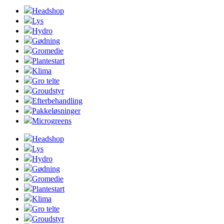
Headshop
Lys
Hydro
Gødning
Gromedie
Plantestart
Klima
Gro telte
Groudstyr
Efterbehandling
Pakkeløsninger
Microgreens
Headshop
Lys
Hydro
Gødning
Gromedie
Plantestart
Klima
Gro telte
Groudstyr