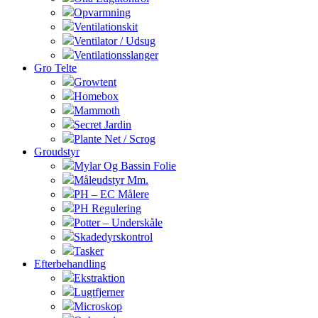
Opvarmning
Ventilationskit
Ventilator / Udsug
Ventilationsslanger
Gro Telte
Growtent
Homebox
Mammoth
Secret Jardin
Plante Net / Scrog
Groudstyr
Mylar Og Bassin Folie
Måleudstyr Mm.
PH – EC Målere
PH Regulering
Potter – Underskåle
Skadedyrskontrol
Tasker
Efterbehandling
Ekstraktion
Lugtfjerner
Microskop