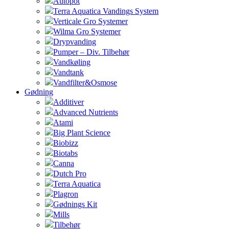
Autopot
Terra Aquatica Vandings System
Verticale Gro Systemer
Wilma Gro Systemer
Drypvanding
Pumper – Div. Tilbehør
Vandkøling
Vandtank
Vandfilter&Osmose
Gødning
Additiver
Advanced Nutrients
Atami
Big Plant Science
Biobizz
Biotabs
Canna
Dutch Pro
Terra Aquatica
Plagron
Gødnings Kit
Mills
Tilbehør