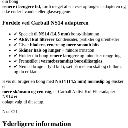
din bong
renere i længere tid
, fordi meget af snavset opfanges i adapteren og
ikke ender i vandet eller glasvæggene.
Fordele ved Carball NS14 adapteren
✔ Specielt til
NS14 (14,5 mm)
bong-tilslutning
✔
Aktivt kul filtrerer
kondensater, partikler og urenheder
✔ Giver
blødere, renere og mere smooth hits
✔
Skåner hals og lunger
– mindre irritation
✔ Holder din bong
renere længere
og mindsker rengøring
✔ Fremstillet i
varmebestandigt borosilikatglas
✔ Nem at bruge – fyld kul i, sæt på mellem skål og chillum,
og du er klar
Hvis du bruger en bong med
NS14 (14,5 mm) normslip
og ønsker
en
mere skånsom og ren røg
, er Carball Aktivt Kul Filteradapter
NS14 et
oplagt valg til dit setup.
Nr.:
E21
Yderligere information