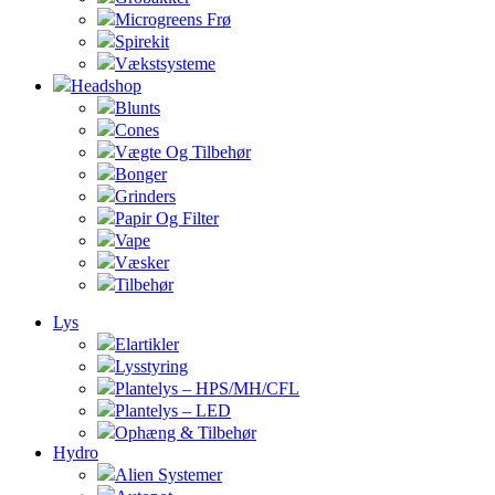
Microgreens Frø
Spirekit
Vækstsysteme
Headshop
Blunts
Cones
Vægte Og Tilbehør
Bonger
Grinders
Papir Og Filter
Vape
Væsker
Tilbehør
Lys
Elartikler
Lysstyring
Plantelys – HPS/MH/CFL
Plantelys – LED
Ophæng & Tilbehør
Hydro
Alien Systemer