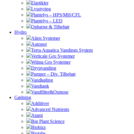
Elartikler
Lysstyring
Plantelys – HPS/MH/CFL
Plantelys – LED
Ophæng & Tilbehør
Hydro
Alien Systemer
Autopot
Terra Aquatica Vandings System
Verticale Gro Systemer
Wilma Gro Systemer
Drypvanding
Pumper – Div. Tilbehør
Vandkøling
Vandtank
Vandfilter&Osmose
Gødning
Additiver
Advanced Nutrients
Atami
Big Plant Science
Biobizz
Biotabs