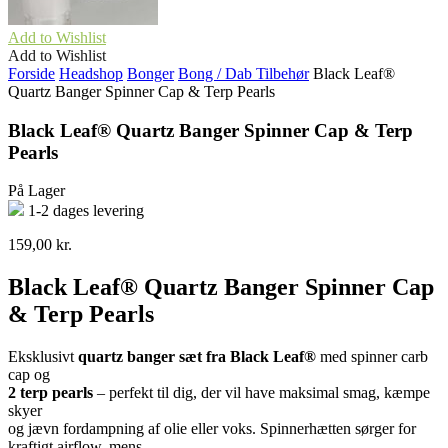
Add to Wishlist
Add to Wishlist
Forside
Headshop
Bonger
Bong / Dab Tilbehør
Black Leaf®
Quartz Banger Spinner Cap & Terp Pearls
Black Leaf® Quartz Banger Spinner Cap & Terp
Pearls
På Lager
1-2 dages levering
159,00
kr.
Black Leaf® Quartz Banger Spinner Cap
& Terp Pearls
Eksklusivt
quartz banger sæt fra Black Leaf®
med spinner carb
cap og
2 terp pearls
– perfekt til dig, der vil have maksimal smag, kæmpe
skyer
og jævn fordampning af olie eller voks. Spinnerhætten sørger for
kraftigt airflow, mens