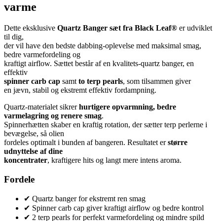
varme
Dette eksklusive
Quartz Banger sæt fra Black Leaf®
er udviklet
til dig,
der vil have den bedste dabbing-oplevelse med maksimal smag,
bedre varmefordeling og
kraftigt airflow. Sættet består af en kvalitets-quartz banger, en
effektiv
spinner carb cap
samt
to terp pearls
, som tilsammen giver
en jævn, stabil og ekstremt effektiv fordampning.
Quartz-materialet sikrer
hurtigere opvarmning, bedre
varmelagring og renere smag
.
Spinnerhætten skaber en kraftig rotation, der sætter terp perlerne i
bevægelse, så olien
fordeles optimalt i bunden af bangeren. Resultatet er
større
udnyttelse af dine
koncentrater
, kraftigere hits og langt mere intens aroma.
Fordele
✔ Quartz banger for ekstremt ren smag
✔ Spinner carb cap giver kraftigt airflow og bedre kontrol
✔ 2 terp pearls for perfekt varmefordeling og mindre spild