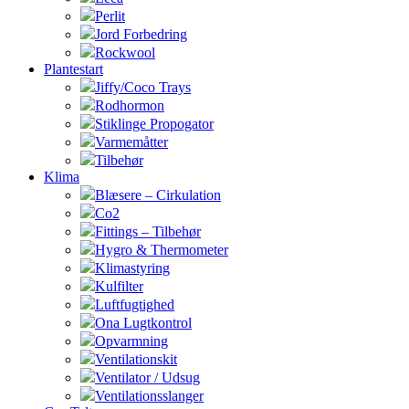
Perlit
Jord Forbedring
Rockwool
Plantestart
Jiffy/Coco Trays
Rodhormon
Stiklinge Propogator
Varmemåtter
Tilbehør
Klima
Blæsere – Cirkulation
Co2
Fittings – Tilbehør
Hygro & Thermometer
Klimastyring
Kulfilter
Luftfugtighed
Ona Lugtkontrol
Opvarmning
Ventilationskit
Ventilator / Udsug
Ventilationsslanger