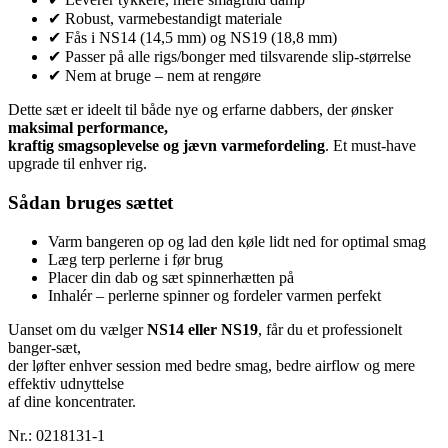
✔ Robust, varmebestandigt materiale
✔ Fås i NS14 (14,5 mm) og NS19 (18,8 mm)
✔ Passer på alle rigs/bonger med tilsvarende slip-størrelse
✔ Nem at bruge – nem at rengøre
Dette sæt er ideelt til både nye og erfarne dabbers, der ønsker
maksimal performance,
kraftig smagsoplevelse og jævn varmefordeling
. Et must-have
upgrade til enhver rig.
Sådan bruges sættet
Varm bangeren op og lad den køle lidt ned for optimal smag
Læg terp perlerne i før brug
Placer din dab og sæt spinnerhætten på
Inhalér – perlerne spinner og fordeler varmen perfekt
Uanset om du vælger
NS14 eller NS19
, får du et professionelt
banger-sæt,
der løfter enhver session med bedre smag, bedre airflow og mere
effektiv udnyttelse
af dine koncentrater.
Nr.:
0218131-1