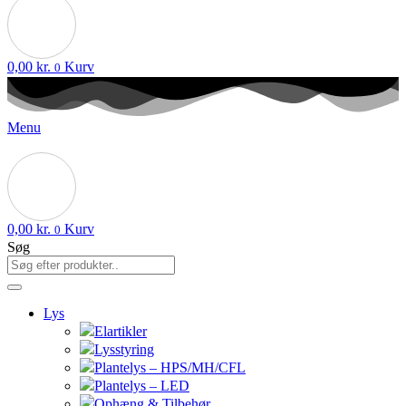
0,00
kr.
Kurv
0
Menu
0,00
kr.
Kurv
0
Søg
Lys
Elartikler
Lysstyring
Plantelys – HPS/MH/CFL
Plantelys – LED
Ophæng & Tilbehør