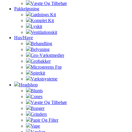
Vægte Og Tilbehør
Pakkeløsning
Gødnings Kit
Komplet Kit
Lyskit
Ventilationskit
Hus/Have
Behandling
Belysning
Gro-Vækstmedier
Grobakker
Microgreens Frø
Spirekit
Vækstsysteme
Headshop
Blunts
Cones
Vægte Og Tilbehør
Bonger
Grinders
Papir Og Filter
Vape
Væsker