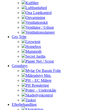
Kulfilter
Luftfugtighed
Ona Lugtkontrol
Opvarmning
Ventilationskit
Ventilator / Udsug
Ventilationsslanger
Gro Telte
Growtent
Homebox
Mammoth
Secret Jardin
Plante Net / Scrog
Groudstyr
Mylar Og Bassin Folie
Måleudstyr Mm.
PH – EC Målere
PH Regulering
Potter – Underskåle
Skadedyrskontrol
Tasker
Efterbehandling
Ekstraktion