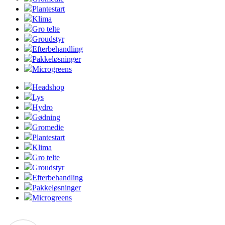
Plantestart
Klima
Gro telte
Groudstyr
Efterbehandling
Pakkeløsninger
Microgreens
Headshop
Lys
Hydro
Gødning
Gromedie
Plantestart
Klima
Gro telte
Groudstyr
Efterbehandling
Pakkeløsninger
Microgreens