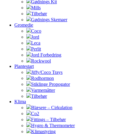
Gødnings Kit
Mills
Tilbehør
Gødnings Skemaer
Gromedie
Coco
Jord
Leca
Perlit
Jord Forbedring
Rockwool
Plantestart
Jiffy/Coco Trays
Rodhormon
Stiklinge Propogator
Varmemåtter
Tilbehør
Klima
Blæsere – Cirkulation
Co2
Fittings – Tilbehør
Hygro & Thermometer
Klimastyring