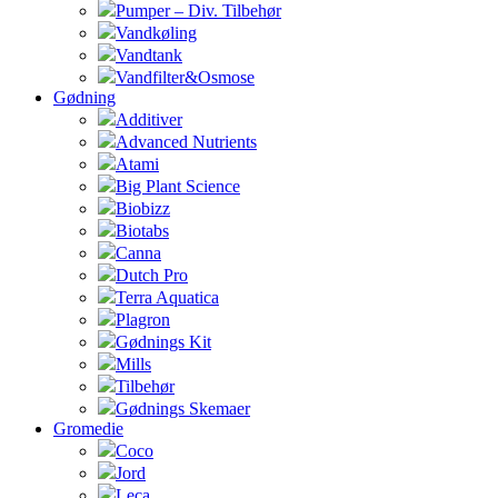
Pumper – Div. Tilbehør
Vandkøling
Vandtank
Vandfilter&Osmose
Gødning
Additiver
Advanced Nutrients
Atami
Big Plant Science
Biobizz
Biotabs
Canna
Dutch Pro
Terra Aquatica
Plagron
Gødnings Kit
Mills
Tilbehør
Gødnings Skemaer
Gromedie
Coco
Jord
Leca