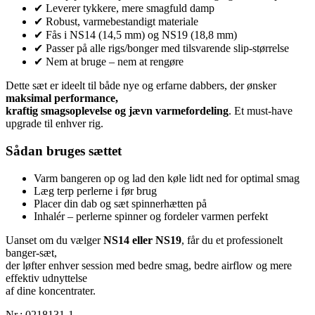
✔ Leverer tykkere, mere smagfuld damp
✔ Robust, varmebestandigt materiale
✔ Fås i NS14 (14,5 mm) og NS19 (18,8 mm)
✔ Passer på alle rigs/bonger med tilsvarende slip-størrelse
✔ Nem at bruge – nem at rengøre
Dette sæt er ideelt til både nye og erfarne dabbers, der ønsker
maksimal performance,
kraftig smagsoplevelse og jævn varmefordeling
. Et must-have
upgrade til enhver rig.
Sådan bruges sættet
Varm bangeren op og lad den køle lidt ned for optimal smag
Læg terp perlerne i før brug
Placer din dab og sæt spinnerhætten på
Inhalér – perlerne spinner og fordeler varmen perfekt
Uanset om du vælger
NS14 eller NS19
, får du et professionelt
banger-sæt,
der løfter enhver session med bedre smag, bedre airflow og mere
effektiv udnyttelse
af dine koncentrater.
Nr.:
0218131-1