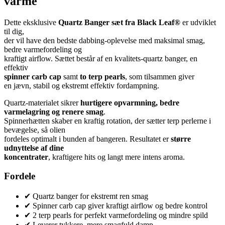
varme
Dette eksklusive
Quartz Banger sæt fra Black Leaf®
er udviklet
til dig,
der vil have den bedste dabbing-oplevelse med maksimal smag,
bedre varmefordeling og
kraftigt airflow. Sættet består af en kvalitets-quartz banger, en
effektiv
spinner carb cap
samt
to terp pearls
, som tilsammen giver
en jævn, stabil og ekstremt effektiv fordampning.
Quartz-materialet sikrer
hurtigere opvarmning, bedre
varmelagring og renere smag
.
Spinnerhætten skaber en kraftig rotation, der sætter terp perlerne i
bevægelse, så olien
fordeles optimalt i bunden af bangeren. Resultatet er
større
udnyttelse af dine
koncentrater
, kraftigere hits og langt mere intens aroma.
Fordele
✔ Quartz banger for ekstremt ren smag
✔ Spinner carb cap giver kraftigt airflow og bedre kontrol
✔ 2 terp pearls for perfekt varmefordeling og mindre spild
✔ Leverer tykkere, mere smagfuld damp