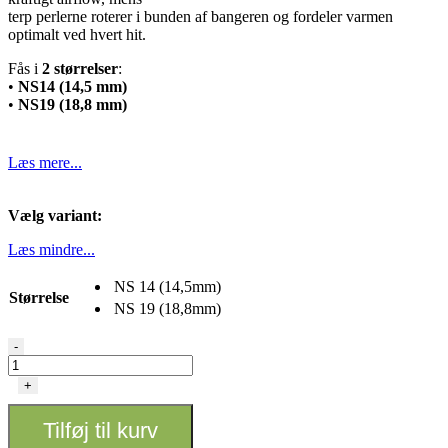
terp perlerne roterer i bunden af bangeren og fordeler varmen
optimalt ved hvert hit.
Fås i
2 størrelser
:
•
NS14 (14,5 mm)
•
NS19 (18,8 mm)
Læs mere...
Vælg variant:
Læs mindre...
NS 14 (14,5mm)
Størrelse
NS 19 (18,8mm)
Black
-
Leaf®
Quartz
+
Banger
Spinner
Tilføj til kurv
Cap