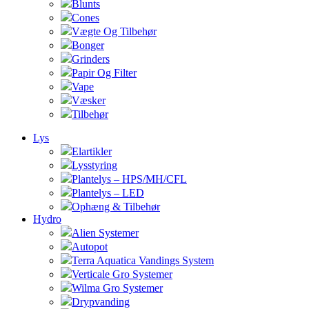
Blunts
Cones
Vægte Og Tilbehør
Bonger
Grinders
Papir Og Filter
Vape
Væsker
Tilbehør
Lys
Elartikler
Lysstyring
Plantelys – HPS/MH/CFL
Plantelys – LED
Ophæng & Tilbehør
Hydro
Alien Systemer
Autopot
Terra Aquatica Vandings System
Verticale Gro Systemer
Wilma Gro Systemer
Drypvanding