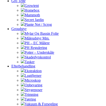
Gro Telte
Growtent
Homebox
Mammoth
Secret Jardin
Plante Net / Scrog
Groudstyr
Mylar Og Bassin Folie
Måleudstyr Mm.
PH – EC Målere
PH Regulering
Potter – Underskåle
Skadedyrskontrol
Tasker
Efterbehandling
Ekstraktion
Lugtfjerner
Microskop
Opbevaring
Strygeposer
Trimning
Tørring
Vakuum & Forsegling