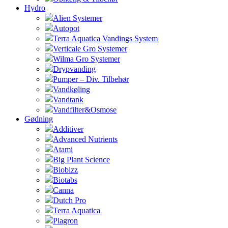
Hydro
Alien Systemer
Autopot
Terra Aquatica Vandings System
Verticale Gro Systemer
Wilma Gro Systemer
Drypvanding
Pumper – Div. Tilbehør
Vandkøling
Vandtank
Vandfilter&Osmose
Gødning
Additiver
Advanced Nutrients
Atami
Big Plant Science
Biobizz
Biotabs
Canna
Dutch Pro
Terra Aquatica
Plagron