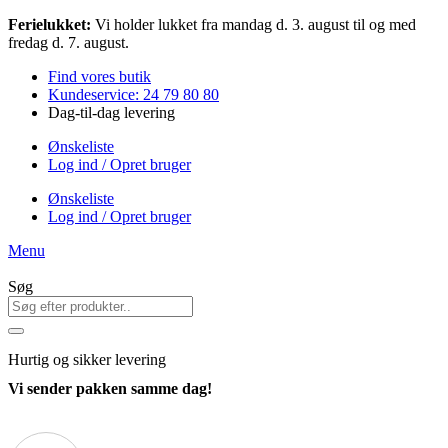
Videre
Ferielukket:
Vi holder lukket fra mandag d. 3. august til og med
til
fredag d. 7. august.
indhold
Find vores butik
Kundeservice: 24 79 80 80
Dag-til-dag levering
Ønskeliste
Log ind / Opret bruger
Ønskeliste
Log ind / Opret bruger
Menu
Søg
Hurtig
og sikker levering
Vi sender pakken samme dag!