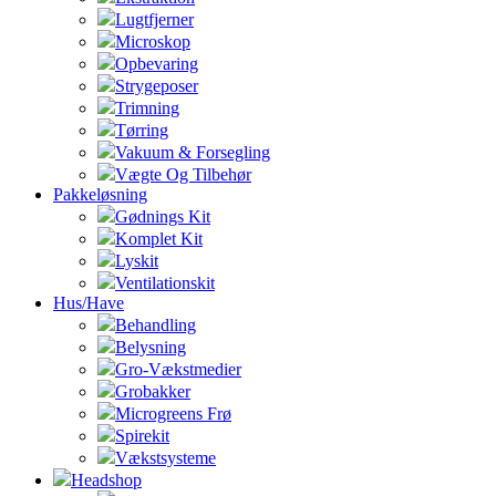
Lugtfjerner
Microskop
Opbevaring
Strygeposer
Trimning
Tørring
Vakuum & Forsegling
Vægte Og Tilbehør
Pakkeløsning
Gødnings Kit
Komplet Kit
Lyskit
Ventilationskit
Hus/Have
Behandling
Belysning
Gro-Vækstmedier
Grobakker
Microgreens Frø
Spirekit
Vækstsysteme
Headshop