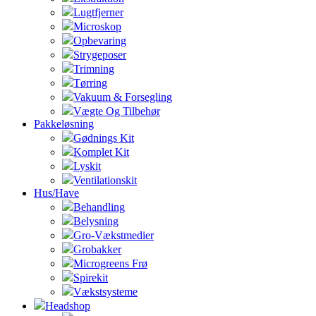
Lugtfjerner
Microskop
Opbevaring
Strygeposer
Trimning
Tørring
Vakuum & Forsegling
Vægte Og Tilbehør
Pakkeløsning
Gødnings Kit
Komplet Kit
Lyskit
Ventilationskit
Hus/Have
Behandling
Belysning
Gro-Vækstmedier
Grobakker
Microgreens Frø
Spirekit
Vækstsysteme
Headshop