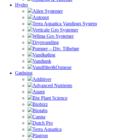
Hydro
Alien Systemer
Autopot
Terra Aquatica Vandings System
Verticale Gro Systemer
Wilma Gro Systemer
Drypvanding
Pumper – Div. Tilbehør
Vandkøling
Vandtank
Vandfilter&Osmose
Gødning
Additiver
Advanced Nutrients
Atami
Big Plant Science
Biobizz
Biotabs
Canna
Dutch Pro
Terra Aquatica
Plagron