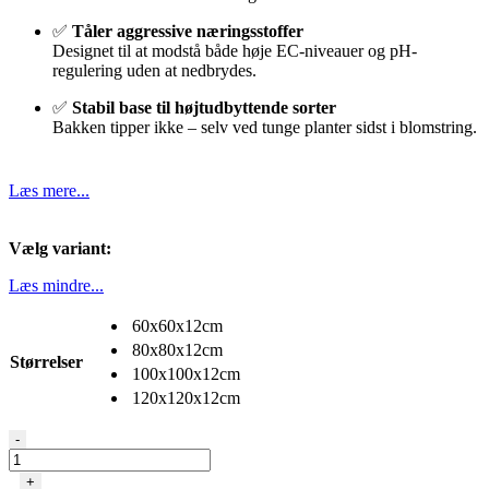
✅
Tåler aggressive næringsstoffer
Designet til at modstå både høje EC-niveauer og pH-
regulering uden at nedbrydes.
✅
Stabil base til højtudbyttende sorter
Bakken tipper ikke – selv ved tunge planter sidst i blomstring.
Læs mere...
Vælg variant:
Læs mindre...
60x60x12cm
80x80x12cm
Størrelser
100x100x12cm
120x120x12cm
GARLAND
-
Tray
–
+