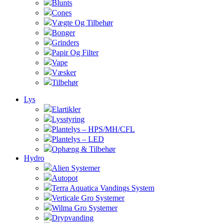
Blunts
Cones
Vægte Og Tilbehør
Bonger
Grinders
Papir Og Filter
Vape
Væsker
Tilbehør
Lys
Elartikler
Lysstyring
Plantelys – HPS/MH/CFL
Plantelys – LED
Ophæng & Tilbehør
Hydro
Alien Systemer
Autopot
Terra Aquatica Vandings System
Verticale Gro Systemer
Wilma Gro Systemer
Drypvanding