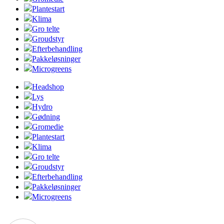
Plantestart
Klima
Gro telte
Groudstyr
Efterbehandling
Pakkeløsninger
Microgreens
Headshop
Lys
Hydro
Gødning
Gromedie
Plantestart
Klima
Gro telte
Groudstyr
Efterbehandling
Pakkeløsninger
Microgreens