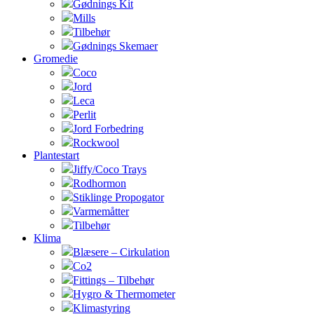
Gødnings Kit
Mills
Tilbehør
Gødnings Skemaer
Gromedie
Coco
Jord
Leca
Perlit
Jord Forbedring
Rockwool
Plantestart
Jiffy/Coco Trays
Rodhormon
Stiklinge Propogator
Varmemåtter
Tilbehør
Klima
Blæsere – Cirkulation
Co2
Fittings – Tilbehør
Hygro & Thermometer
Klimastyring