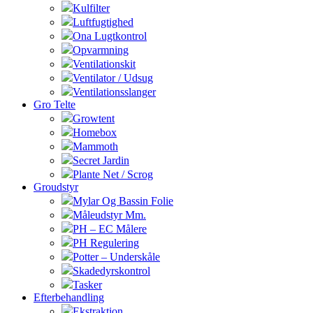
Kulfilter
Luftfugtighed
Ona Lugtkontrol
Opvarmning
Ventilationskit
Ventilator / Udsug
Ventilationsslanger
Gro Telte
Growtent
Homebox
Mammoth
Secret Jardin
Plante Net / Scrog
Groudstyr
Mylar Og Bassin Folie
Måleudstyr Mm.
PH – EC Målere
PH Regulering
Potter – Underskåle
Skadedyrskontrol
Tasker
Efterbehandling
Ekstraktion