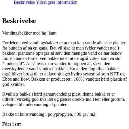
Beskrivelse
Yderligere information
Beskrivelse
Vandingsbakker med høj kant.
Fordelene ved vandingsbakker er at man kan vande alle sine planter
fra bunden af på en gang. Det vil sige at man fylder vandet ned i
bakken, planterne optager så selv den mængde vand de har behov
for. En anden fordel ved bakkerne er at de også virker som en stor
“underskål”. Altså hvis man vander fra toppen af, så vil den
overskydende vand samles i bakken. En anden ting disse bakker
også bliver brugt til, er at lave sit eget hydro system så som NFT og
Ebbe and flow. Bakken er produceret i 100% vandtæt hård plastik af
god kvalitet.
Kvalitets bakke i hård genanvendeligt plast. denne bakke er er
udført i virkelig god kvalitet og passer direkte ind i telt eller grorum.
velegnet til undervanding af planter.
Bakke til kunstvanding i polypropylen, 400 gr / m2.
Fåes i str: