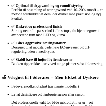
✅
Optimal til drypvanding og runoff-styring
Perfekt til opsamling af næringsvand ved 10–20% runoff – en
metode foretrukket af dem, der dyrker med præcision og høj
kvalitet.
✅
Diskret og professionel finish
Sort og neutral – passer ind i alle setups, fra hjemmegrow til
avancerede rum med LED og klima.
✅
Tåler aggressive næringsstoffer
Designet til at modstå både høje EC-niveauer og pH-
regulering uden at nedbrydes.
✅
Stabil base til højtudbyttende sorter
Bakken tipper ikke – selv ved tunge planter sidst i blomstring.
🍎
Velegnet til Fødevarer – Men Elsket af Dyrkere
Fødevaregodkendt plast (på mange modeller)
Let at desinficere og genbruge sæson efter sæson
Det professionelle valg for både mikrogrønt, urter – og