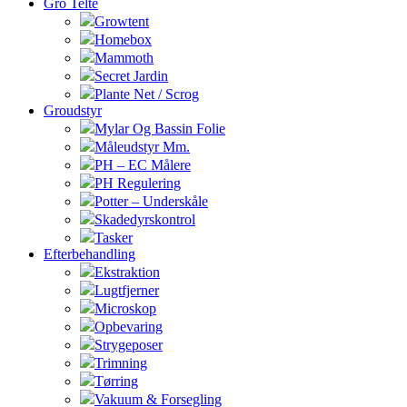
Gro Telte
Growtent
Homebox
Mammoth
Secret Jardin
Plante Net / Scrog
Groudstyr
Mylar Og Bassin Folie
Måleudstyr Mm.
PH – EC Målere
PH Regulering
Potter – Underskåle
Skadedyrskontrol
Tasker
Efterbehandling
Ekstraktion
Lugtfjerner
Microskop
Opbevaring
Strygeposer
Trimning
Tørring
Vakuum & Forsegling