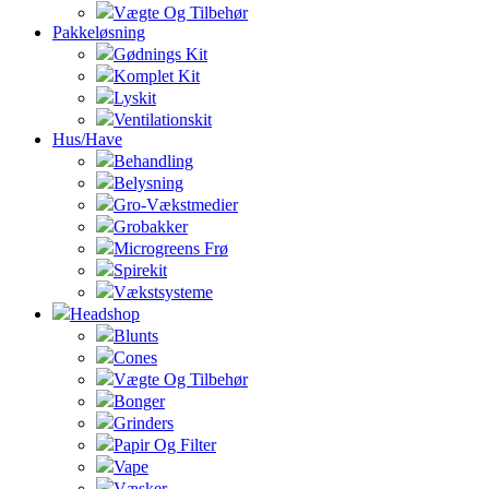
Vægte Og Tilbehør
Pakkeløsning
Gødnings Kit
Komplet Kit
Lyskit
Ventilationskit
Hus/Have
Behandling
Belysning
Gro-Vækstmedier
Grobakker
Microgreens Frø
Spirekit
Vækstsysteme
Headshop
Blunts
Cones
Vægte Og Tilbehør
Bonger
Grinders
Papir Og Filter
Vape
Væsker