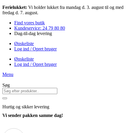
Videre
Ferielukket:
Vi holder lukket fra mandag d. 3. august til og med
til
fredag d. 7. august.
indhold
Find vores butik
Kundeservice: 24 79 80 80
Dag-til-dag levering
Ønskeliste
Log ind / Opret bruger
Ønskeliste
Log ind / Opret bruger
Menu
Søg
Hurtig
og sikker levering
Vi sender pakken samme dag!