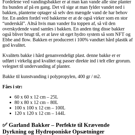
Fordelene ved vandingsbakker er at man kan vande alle sine planter
fra bunden af på en gang. Det vil sige at man fylder vandet ned i
bakken, planterne optager så selv den mængde vand de har behov
for. En anden fordel ved bakkerne er at de også virker som en stor
“underskål”. Altså hvis man vander fra toppen af, så vil den
overskydende vand samles i bakken. En anden ting disse bakker
også bliver brugt til, er at lave sit eget hydro system så som NFT og
Ebbe and flow. Bakken er produceret i 100% vandtæt hård plastik af
god kvalitet.
Kvalitets bakke i hård genanvendeligt plast. denne bakke er er
udført i virkelig god kvalitet og passer direkte ind i telt eller grorum.
velegnet til undervanding af planter.
Bakke til kunstvanding i polypropylen, 400 gr / m2.
Fåes i str:
60 x 60 x 12 cm – 25L
80 x 80 x 12 cm – 80L
100 x 100 x 12 cm – 100L
120 x 120 x 12 cm – 144L
✅
Garland Bakker – Perfekte til Krævende
Dyrkning og Hydroponiske Opsætninger