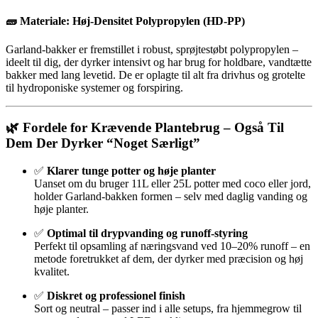
🧱
Materiale: Høj-Densitet Polypropylen (HD-PP)
Garland-bakker er fremstillet i robust, sprøjtestøbt polypropylen –
ideelt til dig, der dyrker intensivt og har brug for holdbare, vandtætte
bakker med lang levetid. De er oplagte til alt fra drivhus og grotelte
til hydroponiske systemer og forspiring.
🌿
Fordele for Krævende Plantebrug – Også Til
Dem Der Dyrker “Noget Særligt”
✅
Klarer tunge potter og høje planter
Uanset om du bruger 11L eller 25L potter med coco eller jord,
holder Garland-bakken formen – selv med daglig vanding og
høje planter.
✅
Optimal til drypvanding og runoff-styring
Perfekt til opsamling af næringsvand ved 10–20% runoff – en
metode foretrukket af dem, der dyrker med præcision og høj
kvalitet.
✅
Diskret og professionel finish
Sort og neutral – passer ind i alle setups, fra hjemmegrow til