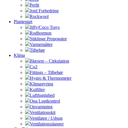
Perlit
Jord Forbedring
Rockwool
Plantestart
Jiffy/Coco Trays
Rodhormon
Stiklinge Propogator
Varmemåtter
Tilbehør
Klima
Blæsere – Cirkulation
Co2
Fittings – Tilbehør
Hygro & Thermometer
Klimastyring
Kulfilter
Luftfugtighed
Ona Lugtkontrol
Opvarmning
Ventilationskit
Ventilator / Udsug
Ventilationsslanger