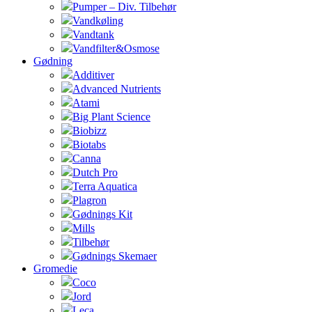
Pumper – Div. Tilbehør
Vandkøling
Vandtank
Vandfilter&Osmose
Gødning
Additiver
Advanced Nutrients
Atami
Big Plant Science
Biobizz
Biotabs
Canna
Dutch Pro
Terra Aquatica
Plagron
Gødnings Kit
Mills
Tilbehør
Gødnings Skemaer
Gromedie
Coco
Jord
Leca