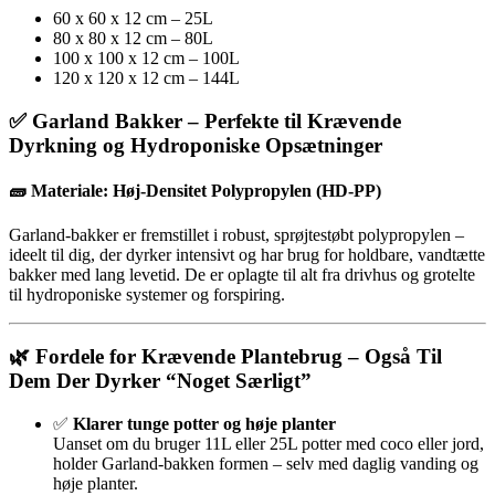
60 x 60 x 12 cm – 25L
80 x 80 x 12 cm – 80L
100 x 100 x 12 cm – 100L
120 x 120 x 12 cm – 144L
✅
Garland Bakker – Perfekte til Krævende
Dyrkning og Hydroponiske Opsætninger
🧱
Materiale: Høj-Densitet Polypropylen (HD-PP)
Garland-bakker er fremstillet i robust, sprøjtestøbt polypropylen –
ideelt til dig, der dyrker intensivt og har brug for holdbare, vandtætte
bakker med lang levetid. De er oplagte til alt fra drivhus og grotelte
til hydroponiske systemer og forspiring.
🌿
Fordele for Krævende Plantebrug – Også Til
Dem Der Dyrker “Noget Særligt”
✅
Klarer tunge potter og høje planter
Uanset om du bruger 11L eller 25L potter med coco eller jord,
holder Garland-bakken formen – selv med daglig vanding og
høje planter.