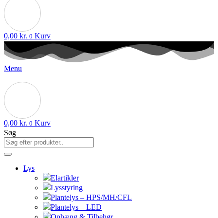
0,00
kr.
Kurv
0
Menu
0,00
kr.
Kurv
0
Søg
Lys
Elartikler
Lysstyring
Plantelys – HPS/MH/CFL
Plantelys – LED
Ophæng & Tilbehør