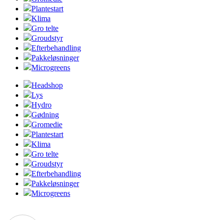
Plantestart
Klima
Gro telte
Groudstyr
Efterbehandling
Pakkeløsninger
Microgreens
Headshop
Lys
Hydro
Gødning
Gromedie
Plantestart
Klima
Gro telte
Groudstyr
Efterbehandling
Pakkeløsninger
Microgreens