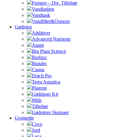
Pumper – Div. Tilbehør
Vandkøling
Vandtank
Vandfilter&Osmose
Gødning
Additiver
Advanced Nutrients
Atami
Big Plant Science
Biobizz
Biotabs
Canna
Dutch Pro
Terra Aquatica
Plagron
Gødnings Kit
Mills
Tilbehør
Gødnings Skemaer
Gromedie
Coco
Jord
Leca