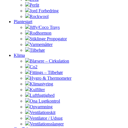
Perlit
Jord Forbedring
Rockwool
Plantestart
Jiffy/Coco Trays
Rodhormon
Stiklinge Propogator
Varmemåtter
Tilbehør
Klima
Blæsere – Cirkulation
Co2
Fittings – Tilbehør
Hygro & Thermometer
Klimastyring
Kulfilter
Luftfugtighed
Ona Lugtkontrol
Opvarmning
Ventilationskit
Ventilator / Udsug
Ventilationsslanger