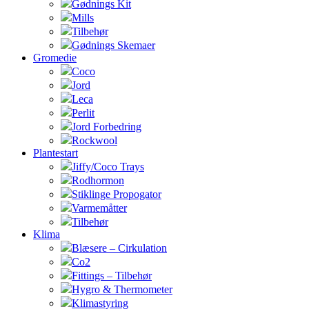
Gødnings Kit
Mills
Tilbehør
Gødnings Skemaer
Gromedie
Coco
Jord
Leca
Perlit
Jord Forbedring
Rockwool
Plantestart
Jiffy/Coco Trays
Rodhormon
Stiklinge Propogator
Varmemåtter
Tilbehør
Klima
Blæsere – Cirkulation
Co2
Fittings – Tilbehør
Hygro & Thermometer
Klimastyring