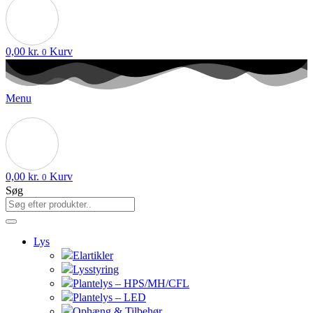
0,00
kr.
Kurv
0
Menu
0,00
kr.
Kurv
0
Søg
Lys
Elartikler
Lysstyring
Plantelys – HPS/MH/CFL
Plantelys – LED
Ophæng & Tilbehør