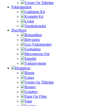
Vægte Og Tilbehør
Pakkeløsning
Gødnings Kit
Komplet Kit
Lyskit
Ventilationskit
Hus/Have
Behandling
Belysning
Gro-Vækstmedier
Grobakker
Microgreens Frø
Spirekit
Vækstsysteme
Headshop
Blunts
Cones
Vægte Og Tilbehør
Bonger
Grinders
Papir Og Filter
Vape
Væsker