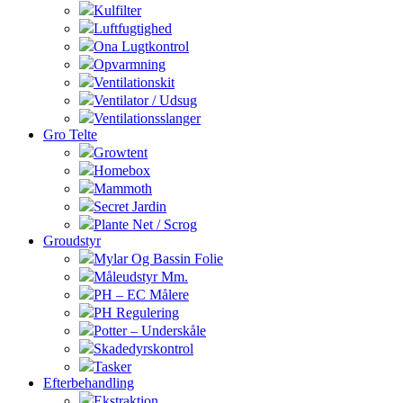
Kulfilter
Luftfugtighed
Ona Lugtkontrol
Opvarmning
Ventilationskit
Ventilator / Udsug
Ventilationsslanger
Gro Telte
Growtent
Homebox
Mammoth
Secret Jardin
Plante Net / Scrog
Groudstyr
Mylar Og Bassin Folie
Måleudstyr Mm.
PH – EC Målere
PH Regulering
Potter – Underskåle
Skadedyrskontrol
Tasker
Efterbehandling
Ekstraktion