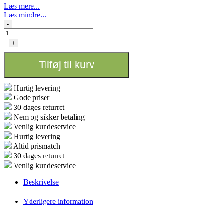
Læs mere...
Læs mindre...
Plagron
-
Lecanødder
10ltr
+
antal
Tilføj til kurv
Hurtig levering
Gode priser
30 dages returret
Nem og sikker betaling
Venlig kundeservice
Hurtig levering
Altid prismatch
30 dages returret
Venlig kundeservice
Beskrivelse
Yderligere information