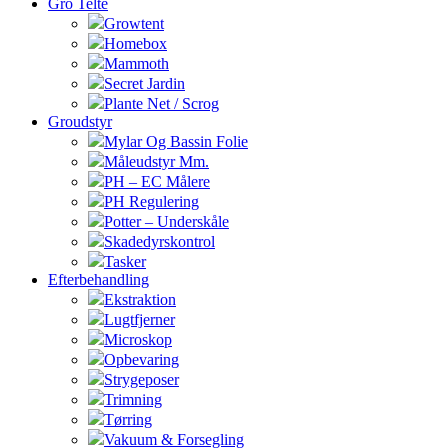
Gro Telte
Growtent
Homebox
Mammoth
Secret Jardin
Plante Net / Scrog
Groudstyr
Mylar Og Bassin Folie
Måleudstyr Mm.
PH – EC Målere
PH Regulering
Potter – Underskåle
Skadedyrskontrol
Tasker
Efterbehandling
Ekstraktion
Lugtfjerner
Microskop
Opbevaring
Strygeposer
Trimning
Tørring
Vakuum & Forsegling