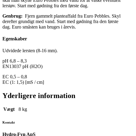
skal man skylle Euro Pebbles med vand for at vaske eventuelt
lerstøv. Start med gødning fra den første dag.
Genbrug:
Fjern gammelt planteaffald fra Euro Pebbles. Skyl
derefter grundigt med vand. Start med gødning fra den første
dag. Euro småsten kan bruges i årevis.
Egenskaber
Udvidede lersten (8-16 mm).
pH 6,8 – 8,3
EN13037 pH (H2O)
EC 0,5 – 0,8
EC (1: 1,5) [mS / cm]
Yderligere information
Vægt
8 kg
Kontakt
Hydro-Fyn ApS