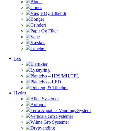
Blunts
Cones
Vægte Og Tilbehør
Bonger
Grinders
Papir Og Filter
Vape
Væsker
Tilbehør
Lys
Elartikler
Lysstyring
Plantelys – HPS/MH/CFL
Plantelys – LED
Ophæng & Tilbehør
Hydro
Alien Systemer
Autopot
Terra Aquatica Vandings System
Verticale Gro Systemer
Wilma Gro Systemer
Drypvanding