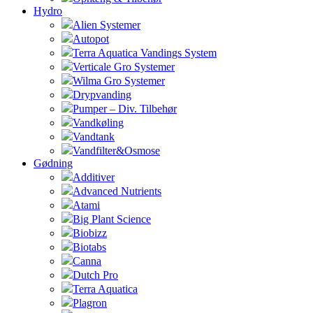
Hydro
Alien Systemer
Autopot
Terra Aquatica Vandings System
Verticale Gro Systemer
Wilma Gro Systemer
Drypvanding
Pumper – Div. Tilbehør
Vandkøling
Vandtank
Vandfilter&Osmose
Gødning
Additiver
Advanced Nutrients
Atami
Big Plant Science
Biobizz
Biotabs
Canna
Dutch Pro
Terra Aquatica
Plagron