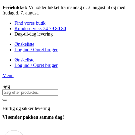
Videre
Ferielukket:
Vi holder lukket fra mandag d. 3. august til og med
til
fredag d. 7. august.
indhold
Find vores butik
Kundeservice: 24 79 80 80
Dag-til-dag levering
Ønskeliste
Log ind / Opret bruger
Ønskeliste
Log ind / Opret bruger
Menu
Søg
Hurtig
og sikker levering
Vi sender pakken samme dag!