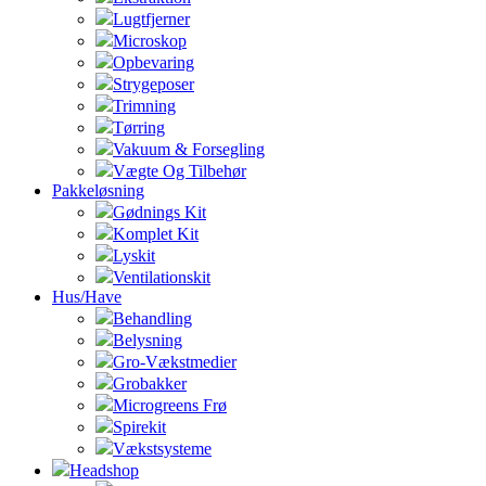
Lugtfjerner
Microskop
Opbevaring
Strygeposer
Trimning
Tørring
Vakuum & Forsegling
Vægte Og Tilbehør
Pakkeløsning
Gødnings Kit
Komplet Kit
Lyskit
Ventilationskit
Hus/Have
Behandling
Belysning
Gro-Vækstmedier
Grobakker
Microgreens Frø
Spirekit
Vækstsysteme
Headshop