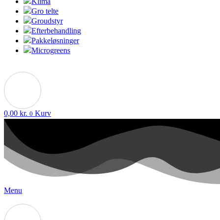
Klima
Gro telte
Groudstyr
Efterbehandling
Pakkeløsninger
Microgreens
0,00
kr.
Kurv
0
Menu