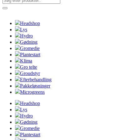
Headshop
Lys
Hydro
Gødning
Gromedie
Plantestart
Klima
Gro telte
Groudstyr
Efterbehandling
Pakkeløsninger
Microgreens
Headshop
Lys
Hydro
Gødning
Gromedie
Plantestart