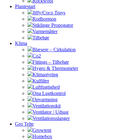
Rockwool
Plantestart
Jiffy/Coco Trays
Rodhormon
Stiklinge Propogator
Varmemåtter
Tilbehør
Klima
Blæsere – Cirkulation
Co2
Fittings – Tilbehør
Hygro & Thermometer
Klimastyring
Kulfilter
Luftfugtighed
Ona Lugtkontrol
Opvarmning
Ventilationskit
Ventilator / Udsug
Ventilationsslanger
Gro Telte
Growtent
Homebox