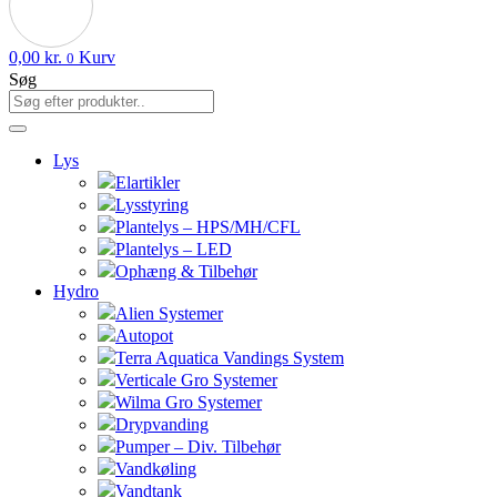
0,00
kr.
Kurv
0
Søg
Lys
Elartikler
Lysstyring
Plantelys – HPS/MH/CFL
Plantelys – LED
Ophæng & Tilbehør
Hydro
Alien Systemer
Autopot
Terra Aquatica Vandings System
Verticale Gro Systemer
Wilma Gro Systemer
Drypvanding
Pumper – Div. Tilbehør
Vandkøling
Vandtank