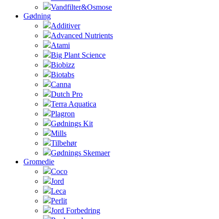
Vandfilter&Osmose
Gødning
Additiver
Advanced Nutrients
Atami
Big Plant Science
Biobizz
Biotabs
Canna
Dutch Pro
Terra Aquatica
Plagron
Gødnings Kit
Mills
Tilbehør
Gødnings Skemaer
Gromedie
Coco
Jord
Leca
Perlit
Jord Forbedring