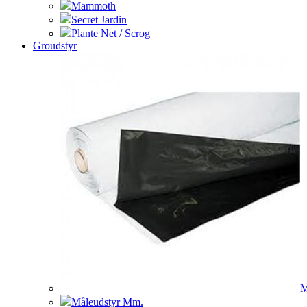
Mammoth
Secret Jardin
Plante Net / Scrog
Groudstyr
M
Måleudstyr Mm.