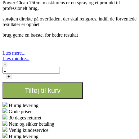
Power Clean 750ml maskinrens er en spray og
et produkt til
professionelt brug,
sprøjten direkte på overfladen, der skal rengøres, indtil de forventede
resultater er opnået.
brug gerne en børste, for bedre resultat
Læs mere...
Læs mindre...
Power
-
Cleaner
-
+
750ml
antal
Tilføj til kurv
Hurtig levering
Gode priser
30 dages returret
Nem og sikker betaling
Venlig kundeservice
Hurtig levering