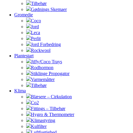
Tilbehør
Gødnings Skemaer
Gromedie
Coco
Jord
Leca
Perlit
Jord Forbedring
Rockwool
Plantestart
Jiffy/Coco Trays
Rodhormon
Stiklinge Propogator
Varmemåtter
Tilbehør
Klima
Blæsere – Cirkulation
Co2
Fittings – Tilbehør
Hygro & Thermometer
Klimastyring
Kulfilter
Luftfugtighed