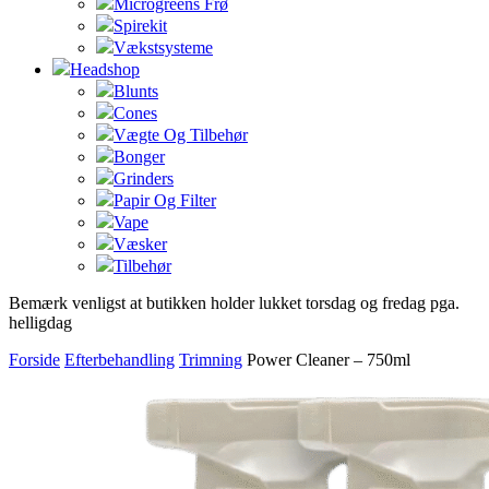
Microgreens Frø
Spirekit
Vækstsysteme
Headshop
Blunts
Cones
Vægte Og Tilbehør
Bonger
Grinders
Papir Og Filter
Vape
Væsker
Tilbehør
Bemærk venligst at butikken holder lukket torsdag og fredag pga.
helligdag
Forside
Efterbehandling
Trimning
Power Cleaner – 750ml