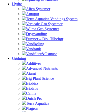
Hydro
Alien Systemer
Autopot
Terra Aquatica Vandings System
Verticale Gro Systemer
Wilma Gro Systemer
Drypvanding
Pumper – Div. Tilbehør
Vandkøling
Vandtank
Vandfilter&Osmose
Gødning
Additiver
Advanced Nutrients
Atami
Big Plant Science
Biobizz
Biotabs
Canna
Dutch Pro
Terra Aquatica
Plagron