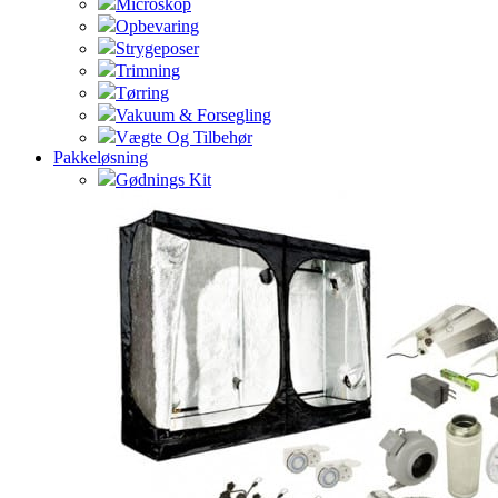
Microskop
Opbevaring
Strygeposer
Trimning
Tørring
Vakuum & Forsegling
Vægte Og Tilbehør
Pakkeløsning
Gødnings Kit