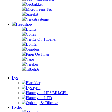
Grobakker
Microgreens Frø
Spirekit
Vækstsysteme
Headshop
Blunts
Cones
Vægte Og Tilbehør
Bonger
Grinders
Papir Og Filter
Vape
Væsker
Tilbehør
Lys
Elartikler
Lysstyring
Plantelys – HPS/MH/CFL
Plantelys – LED
Ophæng & Tilbehør
Hydro