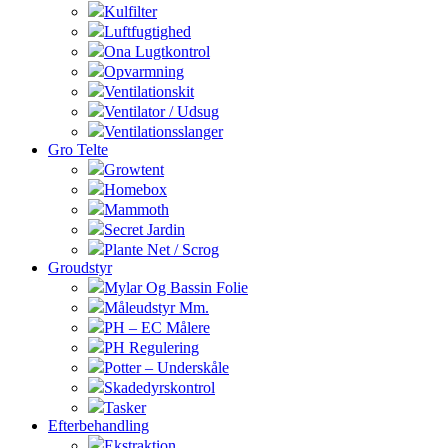
Kulfilter
Luftfugtighed
Ona Lugtkontrol
Opvarmning
Ventilationskit
Ventilator / Udsug
Ventilationsslanger
Gro Telte
Growtent
Homebox
Mammoth
Secret Jardin
Plante Net / Scrog
Groudstyr
Mylar Og Bassin Folie
Måleudstyr Mm.
PH – EC Målere
PH Regulering
Potter – Underskåle
Skadedyrskontrol
Tasker
Efterbehandling
Ekstraktion