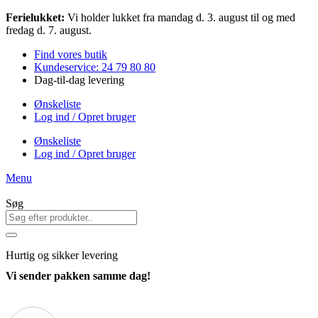
Videre
Ferielukket:
Vi holder lukket fra mandag d. 3. august til og med
til
fredag d. 7. august.
indhold
Find vores butik
Kundeservice: 24 79 80 80
Dag-til-dag levering
Ønskeliste
Log ind / Opret bruger
Ønskeliste
Log ind / Opret bruger
Menu
Søg
Hurtig
og sikker levering
Vi sender pakken samme dag!