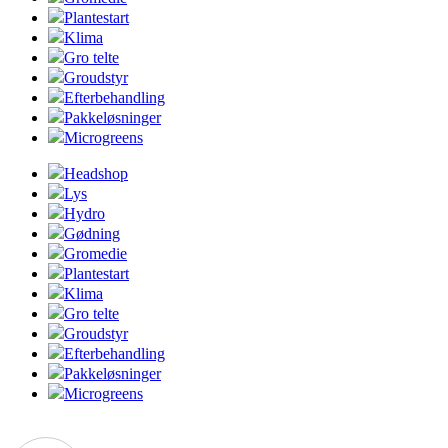
Plantestart
Klima
Gro telte
Groudstyr
Efterbehandling
Pakkeløsninger
Microgreens
Headshop
Lys
Hydro
Gødning
Gromedie
Plantestart
Klima
Gro telte
Groudstyr
Efterbehandling
Pakkeløsninger
Microgreens