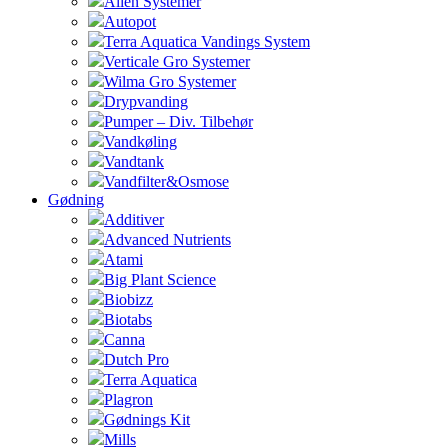
Alien Systemer
Autopot
Terra Aquatica Vandings System
Verticale Gro Systemer
Wilma Gro Systemer
Drypvanding
Pumper – Div. Tilbehør
Vandkøling
Vandtank
Vandfilter&Osmose
Gødning
Additiver
Advanced Nutrients
Atami
Big Plant Science
Biobizz
Biotabs
Canna
Dutch Pro
Terra Aquatica
Plagron
Gødnings Kit
Mills