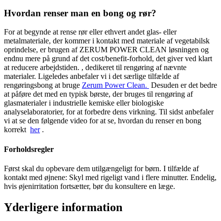
Hvordan renser man en bong og rør?
For at begynde at rense rør eller ethvert andet glas- eller
metalmateriale, der kommer i kontakt med materiale af vegetabilsk
oprindelse, er brugen af ​​ZERUM POWER CLEAN løsningen og
endnu mere på grund af det cost/benefit-forhold, det giver ved klart
at reducere arbejdstiden. , dedikeret til rengøring af nævnte
materialer. Ligeledes anbefaler vi i det særlige tilfælde af
rengøringsbong at bruge
Zerum Power Clean.
Desuden er det bedre
at påføre det med en typisk børste, der bruges til rengøring af
glasmaterialer i industrielle kemiske eller biologiske
analyselaboratorier, for at forbedre dens virkning. Til sidst anbefaler
vi at se den følgende video for at se, hvordan du renser en bong
korrekt
her
.
Forholdsregler
Først skal du opbevare dem utilgængeligt for børn. I tilfælde af
kontakt med øjnene: Skyl med rigeligt vand i flere minutter. Endelig,
hvis øjenirritation fortsætter, bør du konsultere en læge.
Yderligere information