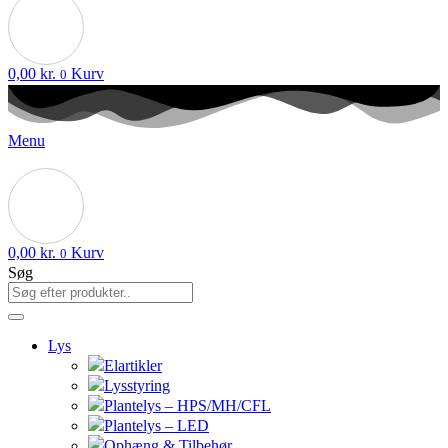
0,00
kr.
Kurv
0
Menu
0,00
kr.
Kurv
0
Søg
Lys
Elartikler
Lysstyring
Plantelys – HPS/MH/CFL
Plantelys – LED
Ophæng & Tilbehør