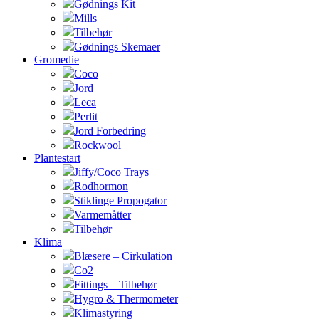
Gødnings Kit
Mills
Tilbehør
Gødnings Skemaer
Gromedie
Coco
Jord
Leca
Perlit
Jord Forbedring
Rockwool
Plantestart
Jiffy/Coco Trays
Rodhormon
Stiklinge Propogator
Varmemåtter
Tilbehør
Klima
Blæsere – Cirkulation
Co2
Fittings – Tilbehør
Hygro & Thermometer
Klimastyring