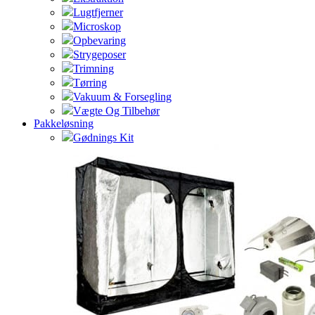
Lugtfjerner
Microskop
Opbevaring
Strygeposer
Trimning
Tørring
Vakuum & Forsegling
Vægte Og Tilbehør
Pakkeløsning
Gødnings Kit