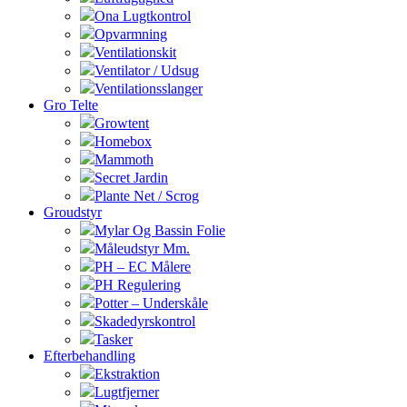
Ona Lugtkontrol
Opvarmning
Ventilationskit
Ventilator / Udsug
Ventilationsslanger
Gro Telte
Growtent
Homebox
Mammoth
Secret Jardin
Plante Net / Scrog
Groudstyr
Mylar Og Bassin Folie
Måleudstyr Mm.
PH – EC Målere
PH Regulering
Potter – Underskåle
Skadedyrskontrol
Tasker
Efterbehandling
Ekstraktion
Lugtfjerner