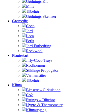
Gødnings Kit
Mills
Tilbehør
Gødnings Skemaer
Gromedie
Coco
Jord
Leca
Perlit
Jord Forbedring
Rockwool
Plantestart
Jiffy/Coco Trays
Rodhormon
Stiklinge Propogator
Varmemåtter
Tilbehør
Klima
Blæsere – Cirkulation
Co2
Fittings – Tilbehør
Hygro & Thermometer
Klimastyring