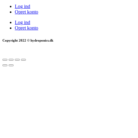
Log ind
Opret konto
Log ind
Opret konto
Copyright 2022 © hydroponics.dk