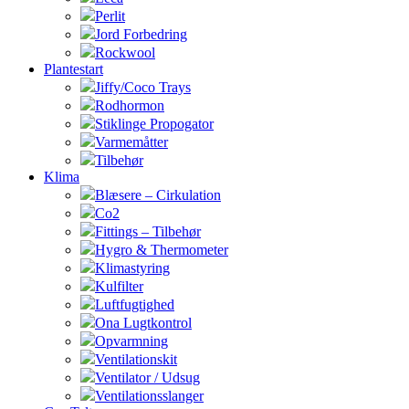
Perlit
Jord Forbedring
Rockwool
Plantestart
Jiffy/Coco Trays
Rodhormon
Stiklinge Propogator
Varmemåtter
Tilbehør
Klima
Blæsere – Cirkulation
Co2
Fittings – Tilbehør
Hygro & Thermometer
Klimastyring
Kulfilter
Luftfugtighed
Ona Lugtkontrol
Opvarmning
Ventilationskit
Ventilator / Udsug
Ventilationsslanger