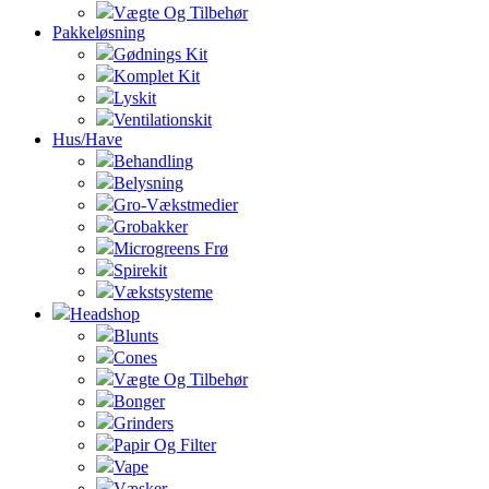
Vægte Og Tilbehør
Pakkeløsning
Gødnings Kit
Komplet Kit
Lyskit
Ventilationskit
Hus/Have
Behandling
Belysning
Gro-Vækstmedier
Grobakker
Microgreens Frø
Spirekit
Vækstsysteme
Headshop
Blunts
Cones
Vægte Og Tilbehør
Bonger
Grinders
Papir Og Filter
Vape
Væsker