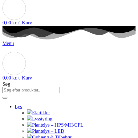
0,00
kr.
Kurv
0
Menu
0,00
kr.
Kurv
0
Søg
Lys
Elartikler
Lysstyring
Plantelys – HPS/MH/CFL
Plantelys – LED
Ophæng & Tilbehør