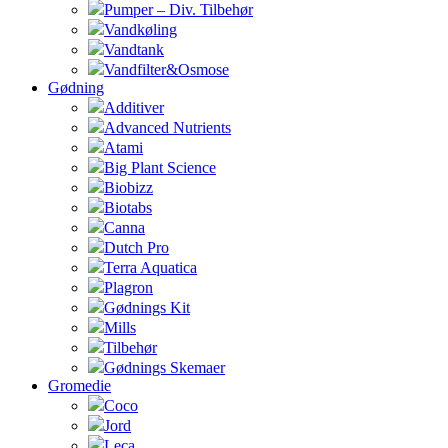
Pumper – Div. Tilbehør
Vandkøling
Vandtank
Vandfilter&Osmose
Gødning
Additiver
Advanced Nutrients
Atami
Big Plant Science
Biobizz
Biotabs
Canna
Dutch Pro
Terra Aquatica
Plagron
Gødnings Kit
Mills
Tilbehør
Gødnings Skemaer
Gromedie
Coco
Jord
Leca