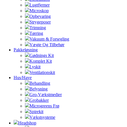
Lugtfjerner
Microskop
Opbevaring
Strygeposer
Trimning
Tørring
Vakuum & Forsegling
Vægte Og Tilbehør
Pakkeløsning
Gødnings Kit
Komplet Kit
Lyskit
Ventilationskit
Hus/Have
Behandling
Belysning
Gro-Vækstmedier
Grobakker
Microgreens Frø
Spirekit
Vækstsysteme
Headshop