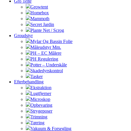
Gro Telte
Growtent
Homebox
Mammoth
Secret Jardin
Plante Net / Scrog
Groudstyr
Mylar Og Bassin Folie
Måleudstyr Mm.
PH – EC Målere
PH Regulering
Potter – Underskåle
Skadedyrskontrol
Tasker
Efterbehandling
Ekstraktion
Lugtfjerner
Microskop
Opbevaring
Strygeposer
Trimning
Tørring
Vakuum & Forsegling