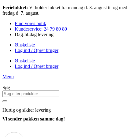
Videre
Ferielukket:
Vi holder lukket fra mandag d. 3. august til og med
til
fredag d. 7. august.
indhold
Find vores butik
Kundeservice: 24 79 80 80
Dag-til-dag levering
Ønskeliste
Log ind / Opret bruger
Ønskeliste
Log ind / Opret bruger
Menu
Søg
Hurtig
og sikker levering
Vi sender pakken samme dag!