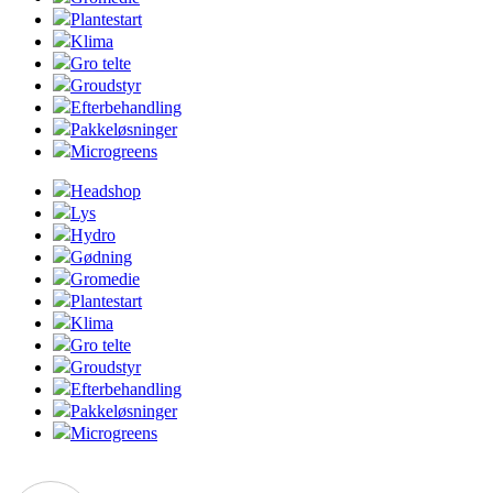
Plantestart
Klima
Gro telte
Groudstyr
Efterbehandling
Pakkeløsninger
Microgreens
Headshop
Lys
Hydro
Gødning
Gromedie
Plantestart
Klima
Gro telte
Groudstyr
Efterbehandling
Pakkeløsninger
Microgreens