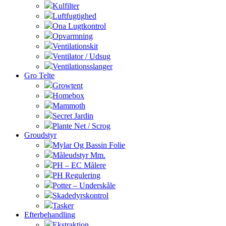
Kulfilter
Luftfugtighed
Ona Lugtkontrol
Opvarmning
Ventilationskit
Ventilator / Udsug
Ventilationsslanger
Gro Telte
Growtent
Homebox
Mammoth
Secret Jardin
Plante Net / Scrog
Groudstyr
Mylar Og Bassin Folie
Måleudstyr Mm.
PH – EC Målere
PH Regulering
Potter – Underskåle
Skadedyrskontrol
Tasker
Efterbehandling
Ekstraktion