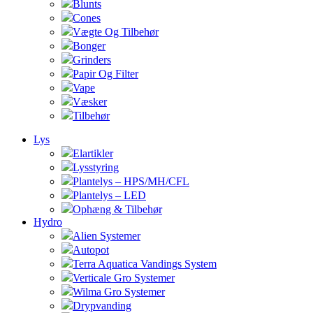
Blunts
Cones
Vægte Og Tilbehør
Bonger
Grinders
Papir Og Filter
Vape
Væsker
Tilbehør
Lys
Elartikler
Lysstyring
Plantelys – HPS/MH/CFL
Plantelys – LED
Ophæng & Tilbehør
Hydro
Alien Systemer
Autopot
Terra Aquatica Vandings System
Verticale Gro Systemer
Wilma Gro Systemer
Drypvanding