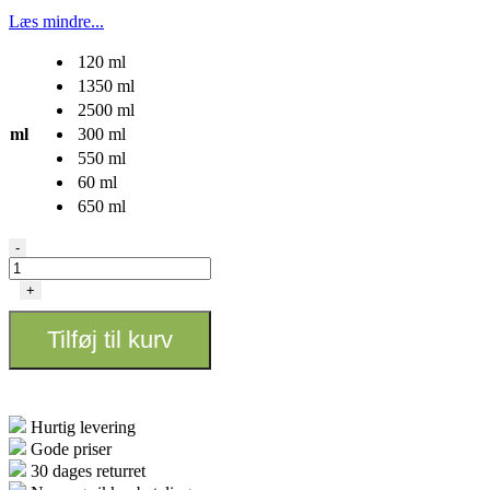
Læs mindre...
120 ml
1350 ml
2500 ml
ml
300 ml
550 ml
60 ml
650 ml
VACUUM
-
CONTAINER
QNUBU
+
60
-
Tilføj til kurv
2500ml
antal
Hurtig levering
Gode priser
30 dages returret