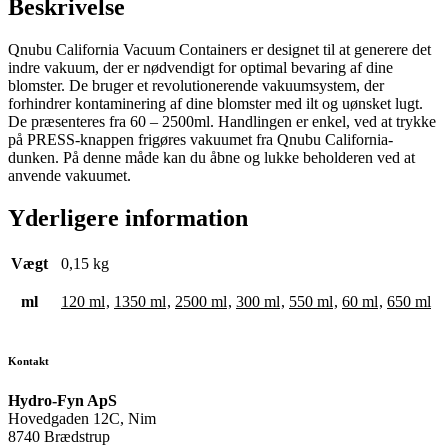
Beskrivelse
Qnubu California Vacuum Containers er designet til at generere det
indre vakuum, der er nødvendigt for optimal bevaring af dine
blomster. De bruger et revolutionerende vakuumsystem, der
forhindrer kontaminering af dine blomster med ilt og uønsket lugt.
De præsenteres fra 60 – 2500ml. Handlingen er enkel, ved at trykke
på PRESS-knappen frigøres vakuumet fra Qnubu California-
dunken. På denne måde kan du åbne og lukke beholderen ved at
anvende vakuumet.
Yderligere information
Vægt
0,15 kg
ml
120 ml
,
1350 ml
,
2500 ml
,
300 ml
,
550 ml
,
60 ml
,
650 ml
Kontakt
Hydro-Fyn ApS
Hovedgaden 12C, Nim
8740 Brædstrup