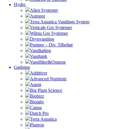
Hydro
Alien Systemer
Autopot
Terra Aquatica Vandings System
Verticale Gro Systemer
Wilma Gro Systemer
Drypvanding
Pumper – Div. Tilbehør
Vandkøling
Vandtank
Vandfilter&Osmose
Gødning
Additiver
Advanced Nutrients
Atami
Big Plant Science
Biobizz
Biotabs
Canna
Dutch Pro
Terra Aquatica
Plagron