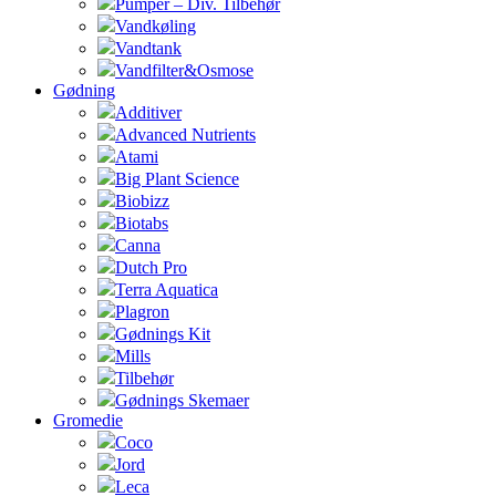
Pumper – Div. Tilbehør
Vandkøling
Vandtank
Vandfilter&Osmose
Gødning
Additiver
Advanced Nutrients
Atami
Big Plant Science
Biobizz
Biotabs
Canna
Dutch Pro
Terra Aquatica
Plagron
Gødnings Kit
Mills
Tilbehør
Gødnings Skemaer
Gromedie
Coco
Jord
Leca