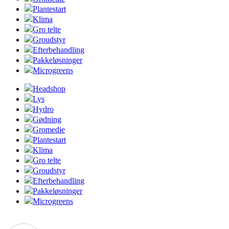
Plantestart
Klima
Gro telte
Groudstyr
Efterbehandling
Pakkeløsninger
Microgreens
Headshop
Lys
Hydro
Gødning
Gromedie
Plantestart
Klima
Gro telte
Groudstyr
Efterbehandling
Pakkeløsninger
Microgreens