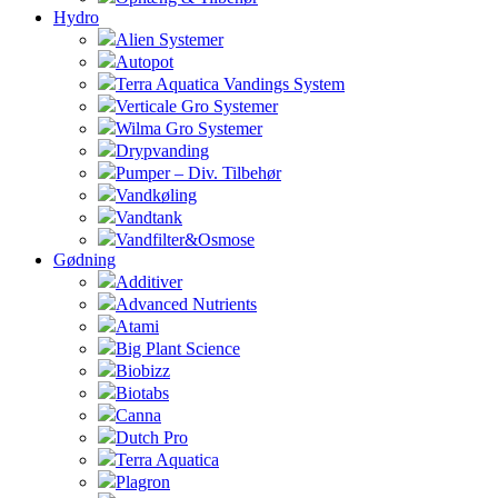
Hydro
Alien Systemer
Autopot
Terra Aquatica Vandings System
Verticale Gro Systemer
Wilma Gro Systemer
Drypvanding
Pumper – Div. Tilbehør
Vandkøling
Vandtank
Vandfilter&Osmose
Gødning
Additiver
Advanced Nutrients
Atami
Big Plant Science
Biobizz
Biotabs
Canna
Dutch Pro
Terra Aquatica
Plagron