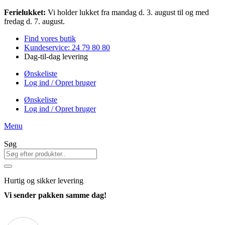
Videre
Ferielukket:
Vi holder lukket fra mandag d. 3. august til og med
til
fredag d. 7. august.
indhold
Find vores butik
Kundeservice: 24 79 80 80
Dag-til-dag levering
Ønskeliste
Log ind / Opret bruger
Ønskeliste
Log ind / Opret bruger
Menu
Søg
Hurtig
og sikker levering
Vi sender pakken samme dag!