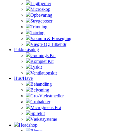
Lugtfjerner
Microskop
Opbevaring
Strygeposer
Trimning
Tørring
Vakuum & Forsegling
Vægte Og Tilbehør
Pakkeløsning
Gødnings Kit
Komplet Kit
Lyskit
Ventilationskit
Hus/Have
Behandling
Belysning
Gro-Vækstmedier
Grobakker
Microgreens Frø
Spirekit
Vækstsysteme
Headshop
Blunts