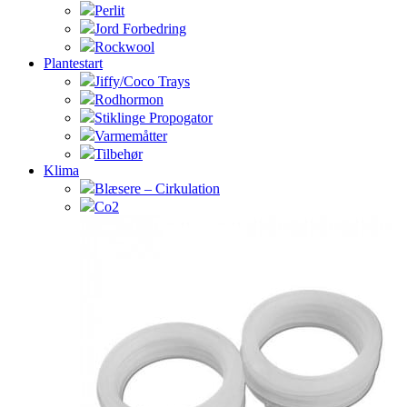
Perlit
Jord Forbedring
Rockwool
Plantestart
Jiffy/Coco Trays
Rodhormon
Stiklinge Propogator
Varmemåtter
Tilbehør
Klima
Blæsere – Cirkulation
Co2