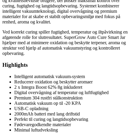
og kvalitetsbevidste brugere, der ønsker maksimal kontrol over
curing, fugtighed og langtidsopbevaring. Systemet kombinerer
intelligent vakuumteknologi, digital overvågning og premium
materialer for at skabe et stabilt opbevaringsmiljø med fokus på
renhed, aroma og kvalitet.
Ved korrekt curing spiller fugtighed, temperatur og iltpåvirkning en
afgørende rolle for slutresultatet. SuperGrow Auto Cure Smart Jar
hjælper med at minimere oxidation og beskytte terpener, aroma og
struktur ved hjælp af automatisk vakuumstyring og kontrolleret
opbevaring.
Highlights
Intelligent automatisk vakuum-system
Reducerer oxidation og beskytter aromaer
2 x Integra Boost 62% 8g inkluderet
Digital overvågning af temperatur og luftfugtighed
Premium 304 rustfri stålkonstruktion
Automatisk vakuum op til -20 KPA
USB-C opladning
2000mAh batteri med lang driftstid
Perfekt til curing og langtidsopbevaring
Fødevaregodkendte materialer
Minimal luftudveksling