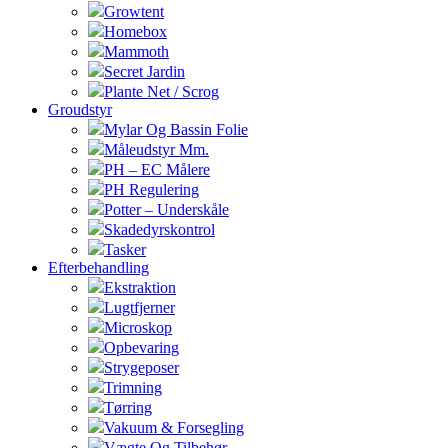
Growtent
Homebox
Mammoth
Secret Jardin
Plante Net / Scrog
Groudstyr
Mylar Og Bassin Folie
Måleudstyr Mm.
PH – EC Målere
PH Regulering
Potter – Underskåle
Skadedyrskontrol
Tasker
Efterbehandling
Ekstraktion
Lugtfjerner
Microskop
Opbevaring
Strygeposer
Trimning
Tørring
Vakuum & Forsegling
Vægte Og Tilbehør