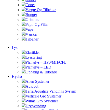
Cones
Vægte Og Tilbehør
Bonger
Grinders
Papir Og Filter
Vape
Væsker
Tilbehør
Lys
Elartikler
Lysstyring
Plantelys – HPS/MH/CFL
Plantelys – LED
Ophæng & Tilbehør
Hydro
Alien Systemer
Autopot
Terra Aquatica Vandings System
Verticale Gro Systemer
Wilma Gro Systemer
Drypvanding