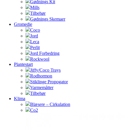
Gødnings Kit
Mills
Tilbehør
Gødnings Skemaer
Gromedie
Coco
Jord
Leca
Perlit
Jord Forbedring
Rockwool
Plantestart
Jiffy/Coco Trays
Rodhormon
Stiklinge Propogator
Varmemåtter
Tilbehør
Klima
Blæsere – Cirkulation
Co2