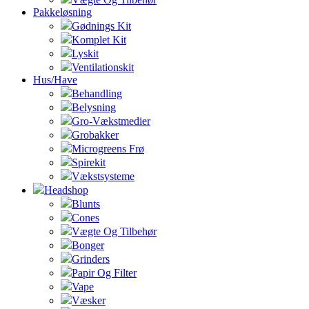
Pakkeløsning
Gødnings Kit
Komplet Kit
Lyskit
Ventilationskit
Hus/Have
Behandling
Belysning
Gro-Vækstmedier
Grobakker
Microgreens Frø
Spirekit
Vækstsysteme
Headshop
Blunts
Cones
Vægte Og Tilbehør
Bonger
Grinders
Papir Og Filter
Vape
Væsker