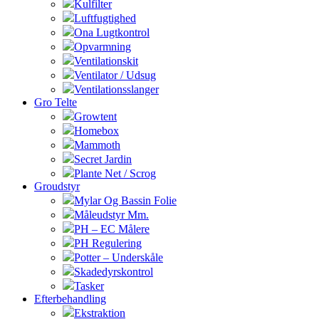
Kulfilter
Luftfugtighed
Ona Lugtkontrol
Opvarmning
Ventilationskit
Ventilator / Udsug
Ventilationsslanger
Gro Telte
Growtent
Homebox
Mammoth
Secret Jardin
Plante Net / Scrog
Groudstyr
Mylar Og Bassin Folie
Måleudstyr Mm.
PH – EC Målere
PH Regulering
Potter – Underskåle
Skadedyrskontrol
Tasker
Efterbehandling
Ekstraktion