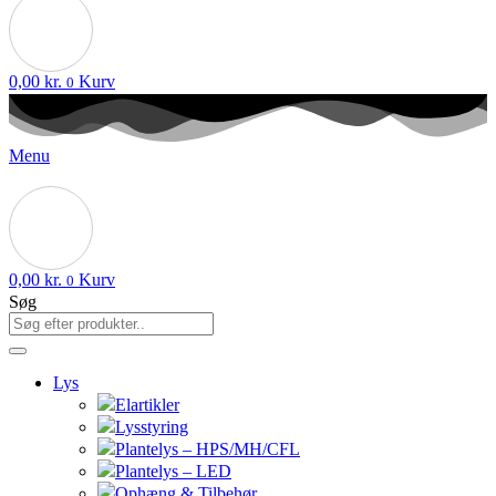
0,00
kr.
Kurv
0
Menu
0,00
kr.
Kurv
0
Søg
Lys
Elartikler
Lysstyring
Plantelys – HPS/MH/CFL
Plantelys – LED
Ophæng & Tilbehør