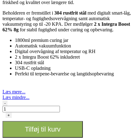
friskhed og kvalitet over længere tid.
Beholderen er fremstillet i
304 rustfrit stål
med digitalt smart-låg,
temperatur- og fugtighedsovervågning samt automatisk
vakuumstyring op til -20 KPA. Der medfølger
2 x Integra Boost
62% 8g
for stabil fugtighed under curing og opbevaring.
1800ml premium curing jar
Automatisk vakuumfunktion
Digital overvågning af temperatur og RH
2 x Integra Boost 62% inkluderet
304 rustfrit stål
USB-C opladning
Perfekt til terpene-bevarelse og langtidsopbevaring
Læs mere...
Læs mindre...
SuperGrow
-
Auto
Curing
+
og
Vacuum
Tilføj til kurv
-
1800ml