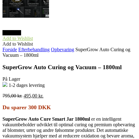
TILBUD
Add to Wishlist
Add to Wishlist
Forside
Efterbehandling
Opbevaring
SuperGrow Auto Curing og
Vacuum – 1800ml
SuperGrow Auto Curing og Vacuum – 1800ml
På Lager
1-2 dages levering
Den
Den
795,00
kr.
495,00
kr.
oprindelige
aktuelle
pris
pris
Du sparer 300 DKK
var:
er:
795,00 kr..
495,00 kr..
SuperGrow Auto Cure Smart Jar 1800ml
er en intelligent
vakuumbeholder udviklet til optimal curing og premium opbevaring
af blomster, urter og andre følsomme produkter. Det automatiske
vakuumsystem hjælper med at reducere oxidation og bevare aroma,