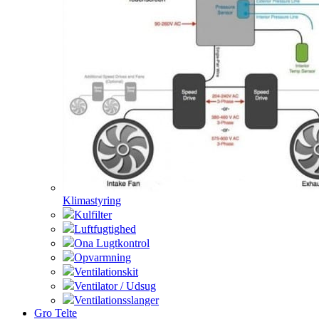
Klimastyring
Kulfilter
Luftfugtighed
Ona Lugtkontrol
Opvarmning
Ventilationskit
Ventilator / Udsug
Ventilationsslanger
Gro Telte