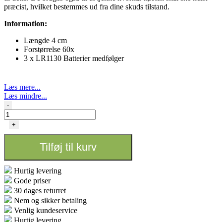
præcist, hvilket bestemmes ud fra dine skuds tilstand.
Information:
Længde 4 cm
Forstørrelse 60x
3 x LR1130 Batterier medfølger
Læs mere...
Læs mindre...
Microscop
-
60x
-
+
Airontek
antal
Tilføj til kurv
Hurtig levering
Gode priser
30 dages returret
Nem og sikker betaling
Venlig kundeservice
Hurtig levering