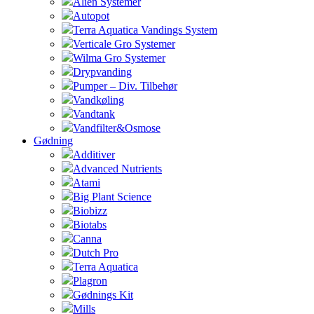
Alien Systemer
Autopot
Terra Aquatica Vandings System
Verticale Gro Systemer
Wilma Gro Systemer
Drypvanding
Pumper – Div. Tilbehør
Vandkøling
Vandtank
Vandfilter&Osmose
Gødning
Additiver
Advanced Nutrients
Atami
Big Plant Science
Biobizz
Biotabs
Canna
Dutch Pro
Terra Aquatica
Plagron
Gødnings Kit
Mills