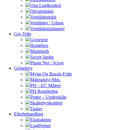
Ona Lugtkontrol
Opvarmning
Ventilationskit
Ventilator / Udsug
Ventilationsslanger
Gro Telte
Growtent
Homebox
Mammoth
Secret Jardin
Plante Net / Scrog
Groudstyr
Mylar Og Bassin Folie
Måleudstyr Mm.
PH – EC Målere
PH Regulering
Potter – Underskåle
Skadedyrskontrol
Tasker
Efterbehandling
Ekstraktion
Lugtfjerner