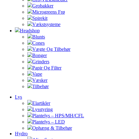
Grobakker
Microgreens Frø
Spirekit
Vækstsysteme
Headshop
Blunts
Cones
Vægte Og Tilbehør
Bonger
Grinders
Papir Og Filter
Vape
Væsker
Tilbehør
Lys
Elartikler
Lysstyring
Plantelys – HPS/MH/CFL
Plantelys – LED
Ophæng & Tilbehør
Hydro