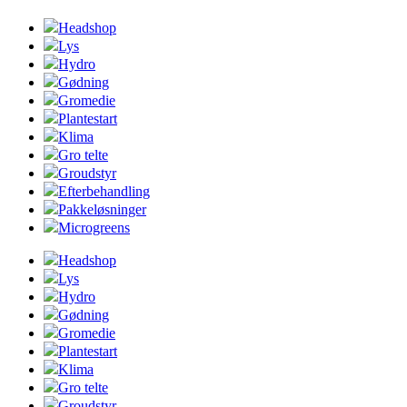
Headshop
Lys
Hydro
Gødning
Gromedie
Plantestart
Klima
Gro telte
Groudstyr
Efterbehandling
Pakkeløsninger
Microgreens
Headshop
Lys
Hydro
Gødning
Gromedie
Plantestart
Klima
Gro telte
Groudstyr