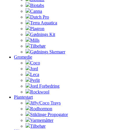
Biotabs
Canna
Dutch Pro
Terra Aquatica
Plagron
Gødnings Kit
Mills
Tilbehør
Gødnings Skemaer
Gromedie
Coco
Jord
Leca
Perlit
Jord Forbedring
Rockwool
Plantestart
Jiffy/Coco Trays
Rodhormon
Stiklinge Propogator
Varmemåtter
Tilbehør