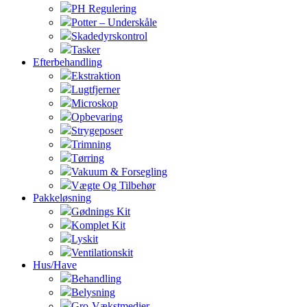
PH Regulering
Potter – Underskåle
Skadedyrskontrol
Tasker
Efterbehandling
Ekstraktion
Lugtfjerner
Microskop
Opbevaring
Strygeposer
Trimning
Tørring
Vakuum & Forsegling
Vægte Og Tilbehør
Pakkeløsning
Gødnings Kit
Komplet Kit
Lyskit
Ventilationskit
Hus/Have
Behandling
Belysning
Gro-Vækstmedier