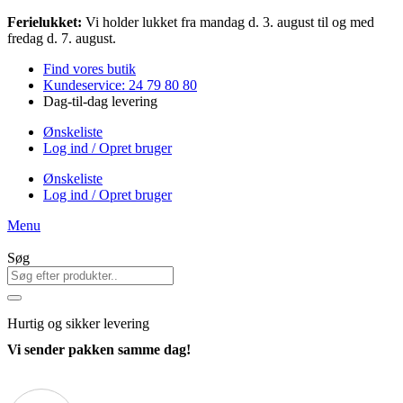
Videre
Ferielukket:
Vi holder lukket fra mandag d. 3. august til og med
til
fredag d. 7. august.
indhold
Find vores butik
Kundeservice: 24 79 80 80
Dag-til-dag levering
Ønskeliste
Log ind / Opret bruger
Ønskeliste
Log ind / Opret bruger
Menu
Søg
Hurtig
og sikker levering
Vi sender pakken samme dag!