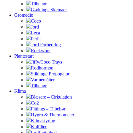
Tilbehør
Gødnings Skemaer
Gromedie
Coco
Jord
Leca
Perlit
Jord Forbedring
Rockwool
Plantestart
Jiffy/Coco Trays
Rodhormon
Stiklinge Propogator
Varmemåtter
Tilbehør
Klima
Blæsere – Cirkulation
Co2
Fittings – Tilbehør
Hygro & Thermometer
Klimastyring
Kulfilter
Luftfugtighed