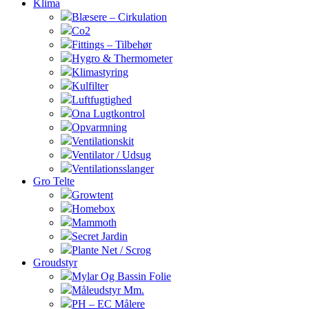
Klima
Blæsere – Cirkulation
Co2
Fittings – Tilbehør
Hygro & Thermometer
Klimastyring
Kulfilter
Luftfugtighed
Ona Lugtkontrol
Opvarmning
Ventilationskit
Ventilator / Udsug
Ventilationsslanger
Gro Telte
Growtent
Homebox
Mammoth
Secret Jardin
Plante Net / Scrog
Groudstyr
Mylar Og Bassin Folie
Måleudstyr Mm.
PH – EC Målere