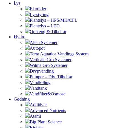
Lys
Elartikler
Lysstyring
Plantelys – HPS/MH/CFL
Plantelys – LED
Ophæng & Tilbehør
Hydro
Alien Systemer
Autopot
Terra Aquatica Vandings System
Verticale Gro Systemer
Wilma Gro Systemer
Drypvanding
Pumper – Div. Tilbehør
Vandkøling
Vandtank
Vandfilter&Osmose
Gødning
Additiver
Advanced Nutrients
Atami
Big Plant Science
Biobizz