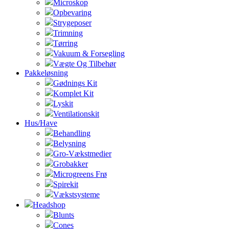
Microskop
Opbevaring
Strygeposer
Trimning
Tørring
Vakuum & Forsegling
Vægte Og Tilbehør
Pakkeløsning
Gødnings Kit
Komplet Kit
Lyskit
Ventilationskit
Hus/Have
Behandling
Belysning
Gro-Vækstmedier
Grobakker
Microgreens Frø
Spirekit
Vækstsysteme
Headshop
Blunts
Cones