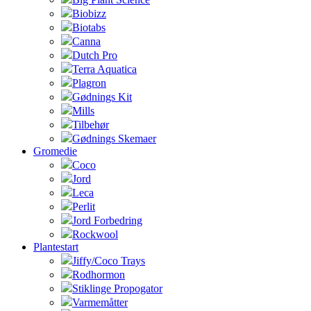
Biobizz
Biotabs
Canna
Dutch Pro
Terra Aquatica
Plagron
Gødnings Kit
Mills
Tilbehør
Gødnings Skemaer
Gromedie
Coco
Jord
Leca
Perlit
Jord Forbedring
Rockwool
Plantestart
Jiffy/Coco Trays
Rodhormon
Stiklinge Propogator
Varmemåtter