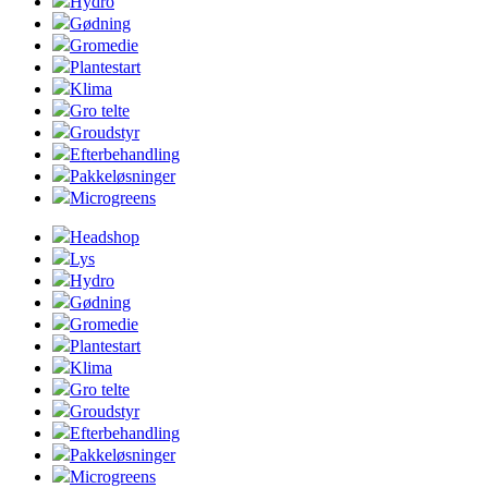
Hydro
Gødning
Gromedie
Plantestart
Klima
Gro telte
Groudstyr
Efterbehandling
Pakkeløsninger
Microgreens
Headshop
Lys
Hydro
Gødning
Gromedie
Plantestart
Klima
Gro telte
Groudstyr
Efterbehandling
Pakkeløsninger
Microgreens