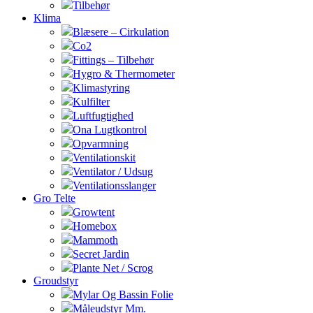
Tilbehør
Klima
Blæsere – Cirkulation
Co2
Fittings – Tilbehør
Hygro & Thermometer
Klimastyring
Kulfilter
Luftfugtighed
Ona Lugtkontrol
Opvarmning
Ventilationskit
Ventilator / Udsug
Ventilationsslanger
Gro Telte
Growtent
Homebox
Mammoth
Secret Jardin
Plante Net / Scrog
Groudstyr
Mylar Og Bassin Folie
Måleudstyr Mm.