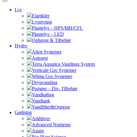
Lys
Elartikler
Lysstyring
Plantelys – HPS/MH/CFL
Plantelys – LED
Ophæng & Tilbehør
Hydro
Alien Systemer
Autopot
Terra Aquatica Vandings System
Verticale Gro Systemer
Wilma Gro Systemer
Drypvanding
Pumper – Div. Tilbehør
Vandkøling
Vandtank
Vandfilter&Osmose
Gødning
Additiver
Advanced Nutrients
Atami
Big Plant Science