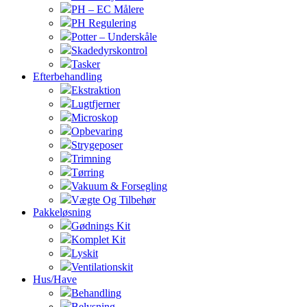
PH – EC Målere
PH Regulering
Potter – Underskåle
Skadedyrskontrol
Tasker
Efterbehandling
Ekstraktion
Lugtfjerner
Microskop
Opbevaring
Strygeposer
Trimning
Tørring
Vakuum & Forsegling
Vægte Og Tilbehør
Pakkeløsning
Gødnings Kit
Komplet Kit
Lyskit
Ventilationskit
Hus/Have
Behandling
Belysning