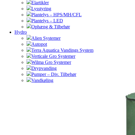
Elartikler
Lysstyring
Plantelys – HPS/MH/CFL
Plantelys – LED
Ophæng & Tilbehør
Hydro
Alien Systemer
Autopot
Terra Aquatica Vandings System
Verticale Gro Systemer
Wilma Gro Systemer
Drypvanding
Pumper – Div. Tilbehør
Vandkøling