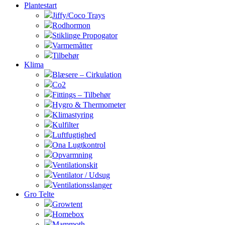
Plantestart
Jiffy/Coco Trays
Rodhormon
Stiklinge Propogator
Varmemåtter
Tilbehør
Klima
Blæsere – Cirkulation
Co2
Fittings – Tilbehør
Hygro & Thermometer
Klimastyring
Kulfilter
Luftfugtighed
Ona Lugtkontrol
Opvarmning
Ventilationskit
Ventilator / Udsug
Ventilationsslanger
Gro Telte
Growtent
Homebox
Mammoth