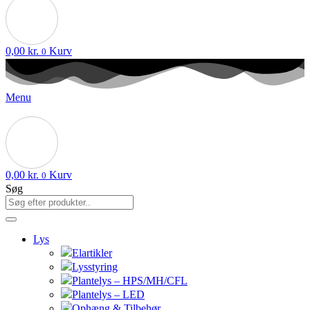
0,00
kr.
Kurv
0
Menu
0,00
kr.
Kurv
0
Søg
Lys
Elartikler
Lysstyring
Plantelys – HPS/MH/CFL
Plantelys – LED
Ophæng & Tilbehør