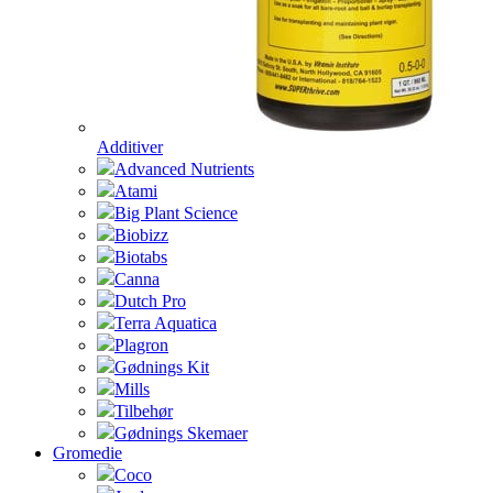
Additiver
Advanced Nutrients
Atami
Big Plant Science
Biobizz
Biotabs
Canna
Dutch Pro
Terra Aquatica
Plagron
Gødnings Kit
Mills
Tilbehør
Gødnings Skemaer
Gromedie
Coco