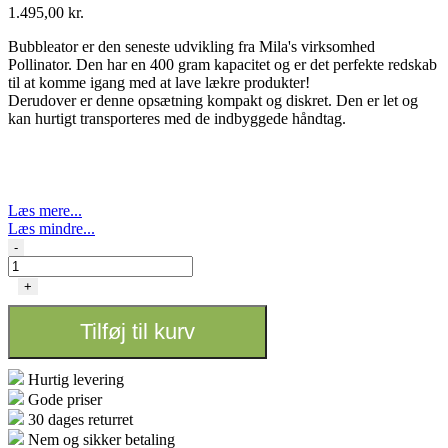
1.495,00
kr.
Bubbleator er den seneste udvikling fra Mila's virksomhed
Pollinator. Den har en 400 gram kapacitet og er det perfekte redskab
til at komme igang med at lave lækre produkter!
Derudover er denne opsætning kompakt og diskret. Den er let og
kan hurtigt transporteres med de indbyggede håndtag.
Læs mere...
Læs mindre...
Bubbleator
-
B-
Quick
+
vaskemaskine
inkl
Tilføj til kurv
poser
antal
Hurtig levering
Gode priser
30 dages returret
Nem og sikker betaling