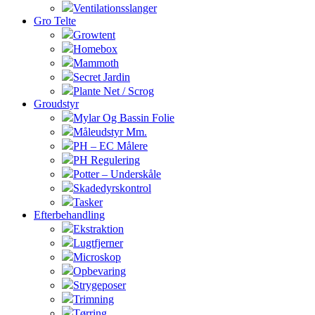
Ventilationsslanger
Gro Telte
Growtent
Homebox
Mammoth
Secret Jardin
Plante Net / Scrog
Groudstyr
Mylar Og Bassin Folie
Måleudstyr Mm.
PH – EC Målere
PH Regulering
Potter – Underskåle
Skadedyrskontrol
Tasker
Efterbehandling
Ekstraktion
Lugtfjerner
Microskop
Opbevaring
Strygeposer
Trimning
Tørring