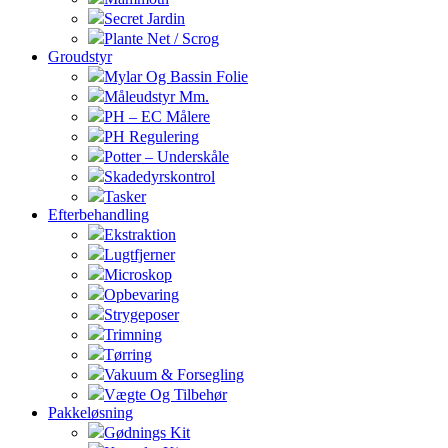
Secret Jardin
Plante Net / Scrog
Groudstyr
Mylar Og Bassin Folie
Måleudstyr Mm.
PH – EC Målere
PH Regulering
Potter – Underskåle
Skadedyrskontrol
Tasker
Efterbehandling
Ekstraktion
Lugtfjerner
Microskop
Opbevaring
Strygeposer
Trimning
Tørring
Vakuum & Forsegling
Vægte Og Tilbehør
Pakkeløsning
Gødnings Kit