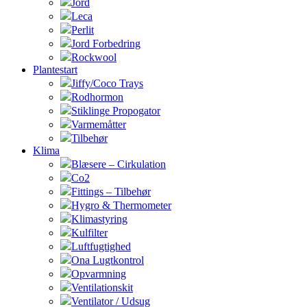
Jord
Leca
Perlit
Jord Forbedring
Rockwool
Plantestart
Jiffy/Coco Trays
Rodhormon
Stiklinge Propogator
Varmemåtter
Tilbehør
Klima
Blæsere – Cirkulation
Co2
Fittings – Tilbehør
Hygro & Thermometer
Klimastyring
Kulfilter
Luftfugtighed
Ona Lugtkontrol
Opvarmning
Ventilationskit
Ventilator / Udsug