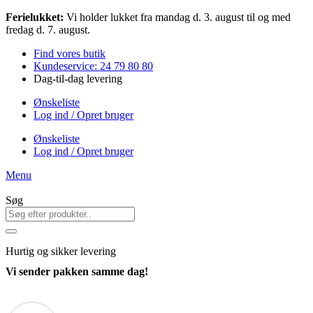
Videre
Ferielukket:
Vi holder lukket fra mandag d. 3. august til og med
til
fredag d. 7. august.
indhold
Find vores butik
Kundeservice: 24 79 80 80
Dag-til-dag levering
Ønskeliste
Log ind / Opret bruger
Ønskeliste
Log ind / Opret bruger
Menu
Søg
Hurtig
og sikker levering
Vi sender pakken samme dag!