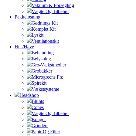
Vakuum & Forsegling
Vægte Og Tilbehør
Pakkeløsning
Gødnings Kit
Komplet Kit
Lyskit
Ventilationskit
Hus/Have
Behandling
Belysning
Gro-Vækstmedier
Grobakker
Microgreens Frø
Spirekit
Vækstsysteme
Headshop
Blunts
Cones
Vægte Og Tilbehør
Bonger
Grinders
Papir Og Filter