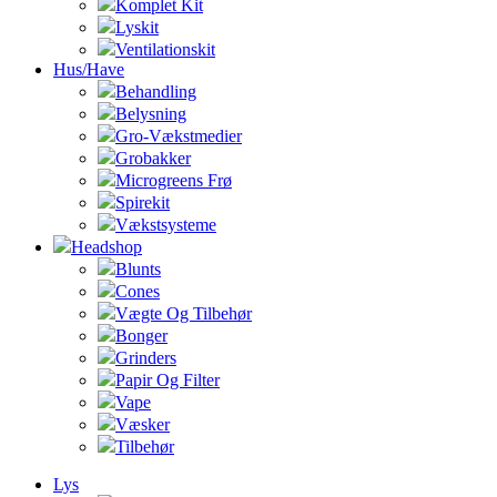
Komplet Kit
Lyskit
Ventilationskit
Hus/Have
Behandling
Belysning
Gro-Vækstmedier
Grobakker
Microgreens Frø
Spirekit
Vækstsysteme
Headshop
Blunts
Cones
Vægte Og Tilbehør
Bonger
Grinders
Papir Og Filter
Vape
Væsker
Tilbehør
Lys