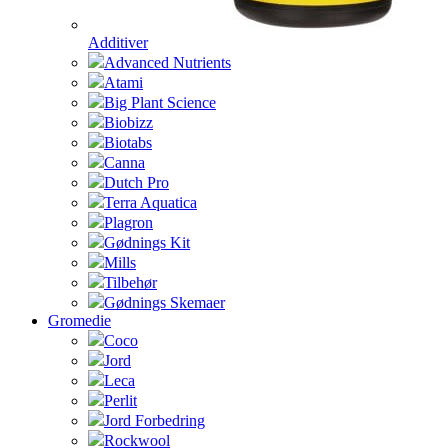
Additiver
Advanced Nutrients
Atami
Big Plant Science
Biobizz
Biotabs
Canna
Dutch Pro
Terra Aquatica
Plagron
Gødnings Kit
Mills
Tilbehør
Gødnings Skemaer
Gromedie
Coco
Jord
Leca
Perlit
Jord Forbedring
Rockwool