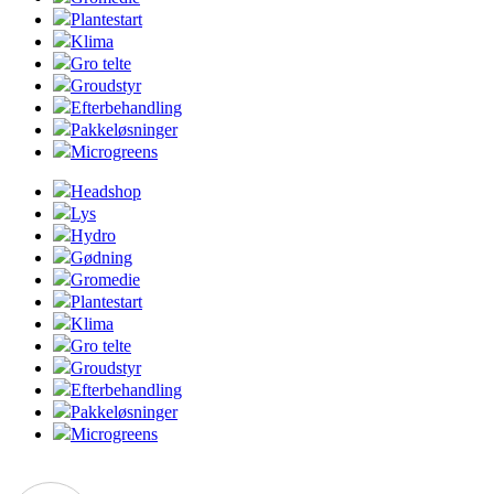
Plantestart
Klima
Gro telte
Groudstyr
Efterbehandling
Pakkeløsninger
Microgreens
Headshop
Lys
Hydro
Gødning
Gromedie
Plantestart
Klima
Gro telte
Groudstyr
Efterbehandling
Pakkeløsninger
Microgreens