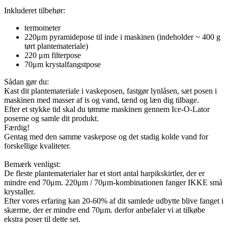
Inkluderet tilbehør:
termometer
220μm pyramidepose til inde i maskinen (indeholder ~ 400 g
tørt plantemateriale)
220 μm filterpose
70μm krystalfangstpose
Sådan gør du:
Kast dit plantemateriale i vaskeposen, fastgør lynlåsen, sæt posen i
maskinen med masser af is og vand, tænd og læn dig tilbage.
Efter et stykke tid skal du tømme maskinen gennem Ice-O-Lator
poserne og samle dit produkt.
Færdig!
Gentag med den samme vaskepose og det stadig kolde vand for
forskellige kvaliteter.
Bemærk venligst:
De fleste plantematerialer har et stort antal harpikskirtler, der er
mindre end 70μm. 220μm / 70μm-kombinationen fanger IKKE små
krystaller.
Efter vores erfaring kan 20-60% af dit samlede udbytte blive fanget i
skærme, der er mindre end 70μm. derfor anbefaler vi at tilkøbe
ekstra poser til dette set.