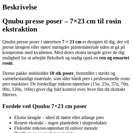
Beskrivelse
Qnubu presse poser – 7×23 cm til rosin
ekstraktion
Qnubu presse poser i størrelsen
7 × 23 cm
er designet til dig, der vil
presse længere eller større mængder plantemateriale uden at gå på
kompromis med kvaliteten. Med deres ekstra længde giver de dig
mulighed for at arbejde fleksibelt og stadig opnå en
ren og ensartet
rosin
.
Denne pakke indeholder
10 stk poser
, fremstillet i stærkt og
varmebestandigt materiale, som tåler hårdt pres i professionelle rosin
pres maskiner. De forskellige mikron-størrelser (15u, 25u, 37u, 70u,
90u, 120u, 160u) giver dig fuld kontrol over, hvor fint dit ekstrakt
filtreres.
Fordele ved Qnubu 7×23 cm poser
Ekstra længde – ideel til større eller aflange pres
Renere ekstrakt – ingen plantedele i slutproduktet
Fleksible mikron-størrelser til enhver metode