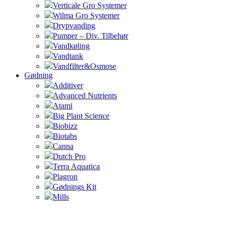
Verticale Gro Systemer
Wilma Gro Systemer
Drypvanding
Pumper – Div. Tilbehør
Vandkøling
Vandtank
Vandfilter&Osmose
Gødning
Additiver
Advanced Nutrients
Atami
Big Plant Science
Biobizz
Biotabs
Canna
Dutch Pro
Terra Aquatica
Plagron
Gødnings Kit
Mills