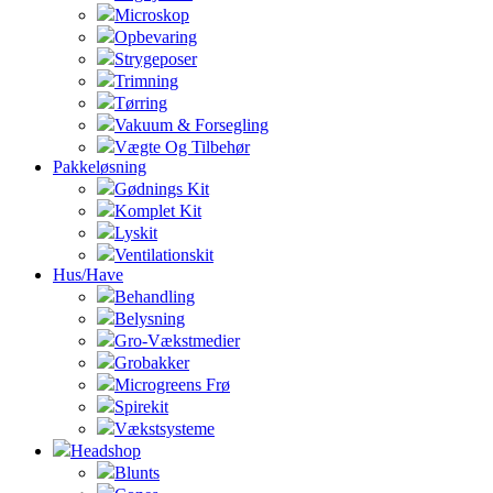
Microskop
Opbevaring
Strygeposer
Trimning
Tørring
Vakuum & Forsegling
Vægte Og Tilbehør
Pakkeløsning
Gødnings Kit
Komplet Kit
Lyskit
Ventilationskit
Hus/Have
Behandling
Belysning
Gro-Vækstmedier
Grobakker
Microgreens Frø
Spirekit
Vækstsysteme
Headshop
Blunts