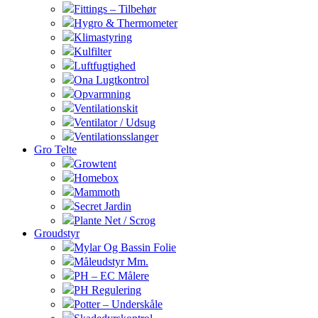
Fittings – Tilbehør
Hygro & Thermometer
Klimastyring
Kulfilter
Luftfugtighed
Ona Lugtkontrol
Opvarmning
Ventilationskit
Ventilator / Udsug
Ventilationsslanger
Gro Telte
Growtent
Homebox
Mammoth
Secret Jardin
Plante Net / Scrog
Groudstyr
Mylar Og Bassin Folie
Måleudstyr Mm.
PH – EC Målere
PH Regulering
Potter – Underskåle