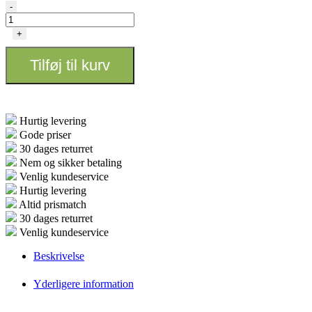
Qnubu
-
presse
pose
+
til
rosin
Tilføj til kurv
pres
10
stk
-
7×23cm
Hurtig levering
antal
Gode priser
30 dages returret
Nem og sikker betaling
Venlig kundeservice
Hurtig levering
Altid prismatch
30 dages returret
Venlig kundeservice
Beskrivelse
Yderligere information