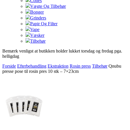
Cones
Vægte Og Tilbehør
Bonger
Grinders
Papir Og Filter
Vape
Væsker
Tilbehør
Bemærk venligst at butikken holder lukket torsdag og fredag pga.
helligdag
Forside
Efterbehandling
Ekstraktion
Rosin press
Tilbehør
Qnubu
presse pose til rosin pres 10 stk – 7×23cm