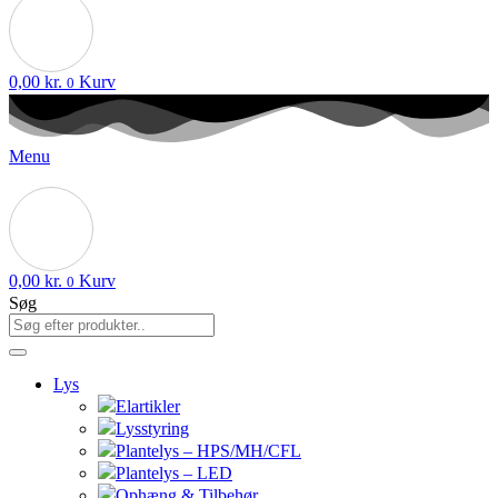
0,00
kr.
Kurv
0
Menu
0,00
kr.
Kurv
0
Søg
Lys
Elartikler
Lysstyring
Plantelys – HPS/MH/CFL
Plantelys – LED
Ophæng & Tilbehør