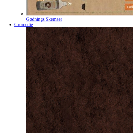
Gødnings Skemaer
Gromedie