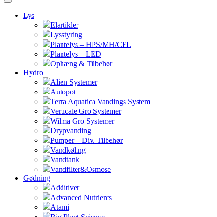
Lys
Elartikler
Lysstyring
Plantelys – HPS/MH/CFL
Plantelys – LED
Ophæng & Tilbehør
Hydro
Alien Systemer
Autopot
Terra Aquatica Vandings System
Verticale Gro Systemer
Wilma Gro Systemer
Drypvanding
Pumper – Div. Tilbehør
Vandkøling
Vandtank
Vandfilter&Osmose
Gødning
Additiver
Advanced Nutrients
Atami
Big Plant Science