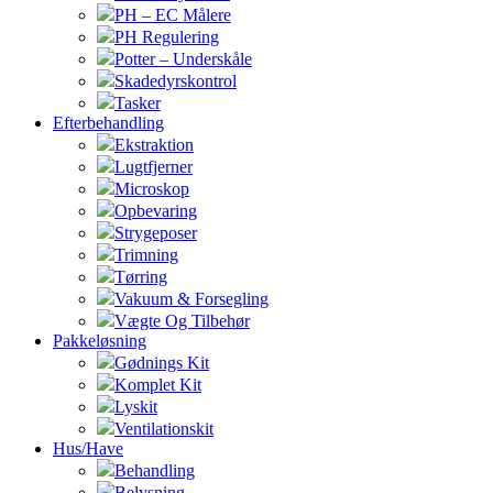
PH – EC Målere
PH Regulering
Potter – Underskåle
Skadedyrskontrol
Tasker
Efterbehandling
Ekstraktion
Lugtfjerner
Microskop
Opbevaring
Strygeposer
Trimning
Tørring
Vakuum & Forsegling
Vægte Og Tilbehør
Pakkeløsning
Gødnings Kit
Komplet Kit
Lyskit
Ventilationskit
Hus/Have
Behandling
Belysning