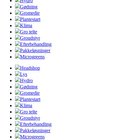
Hydro
Gødning
Gromedie
Plantestart
Klima
Gro telte
Groudstyr
Efterbehandling
Pakkeløsninger
Microgreens
Headshop
Lys
Hydro
Gødning
Gromedie
Plantestart
Klima
Gro telte
Groudstyr
Efterbehandling
Pakkeløsninger
Microgreens