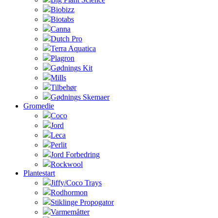
Biobizz
Biotabs
Canna
Dutch Pro
Terra Aquatica
Plagron
Gødnings Kit
Mills
Tilbehør
Gødnings Skemaer
Gromedie
Coco
Jord
Leca
Perlit
Jord Forbedring
Rockwool
Plantestart
Jiffy/Coco Trays
Rodhormon
Stiklinge Propogator
Varmemåtter