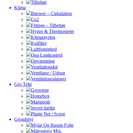
Tilbehør
Klima
Blæsere – Cirkulation
Co2
Fittings – Tilbehør
Hygro & Thermometer
Klimastyring
Kulfilter
Luftfugtighed
Ona Lugtkontrol
Opvarmning
Ventilationskit
Ventilator / Udsug
Ventilationsslanger
Gro Telte
Growtent
Homebox
Mammoth
Secret Jardin
Plante Net / Scrog
Groudstyr
Mylar Og Bassin Folie
Måleudstyr Mm.