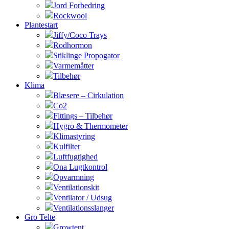
Jord Forbedring
Rockwool
Plantestart
Jiffy/Coco Trays
Rodhormon
Stiklinge Propogator
Varmemåtter
Tilbehør
Klima
Blæsere – Cirkulation
Co2
Fittings – Tilbehør
Hygro & Thermometer
Klimastyring
Kulfilter
Luftfugtighed
Ona Lugtkontrol
Opvarmning
Ventilationskit
Ventilator / Udsug
Ventilationsslanger
Gro Telte
Growtent