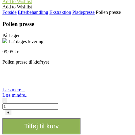
Add to Wishlist
Add to Wishlist
Forside
Efterbehandling
Ekstraktion
Pladepresse
Pollen presse
Pollen presse
På Lager
1-2 dages levering
99,95
kr.
Pollen presse til kief/ryst
Læs mere...
Læs mindre...
Pollen
-
presse
antal
+
Tilføj til kurv