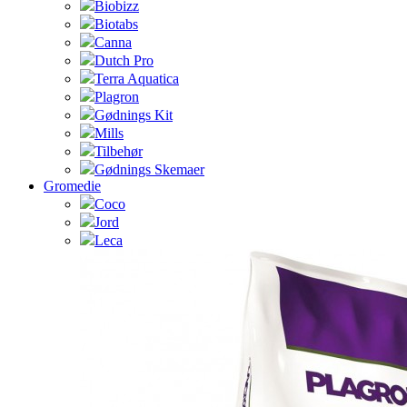
Biobizz
Biotabs
Canna
Dutch Pro
Terra Aquatica
Plagron
Gødnings Kit
Mills
Tilbehør
Gødnings Skemaer
Gromedie
Coco
Jord
Leca