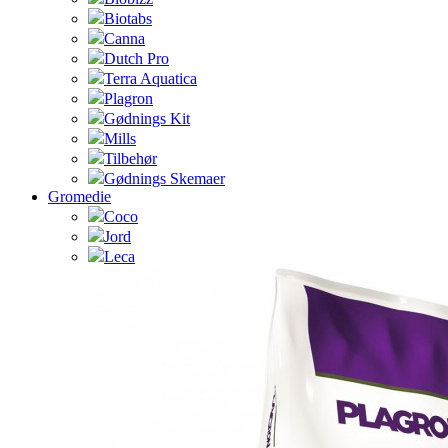
Biotabs
Canna
Dutch Pro
Terra Aquatica
Plagron
Gødnings Kit
Mills
Tilbehør
Gødnings Skemaer
Gromedie
Coco
Jord
Leca