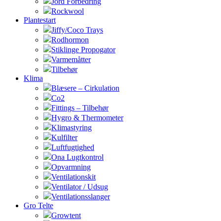
Jord Forbedring
Rockwool
Plantestart
Jiffy/Coco Trays
Rodhormon
Stiklinge Propogator
Varmemåtter
Tilbehør
Klima
Blæsere – Cirkulation
Co2
Fittings – Tilbehør
Hygro & Thermometer
Klimastyring
Kulfilter
Luftfugtighed
Ona Lugtkontrol
Opvarmning
Ventilationskit
Ventilator / Udsug
Ventilationsslanger
Gro Telte
Growtent