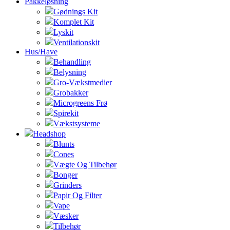
Pakkeløsning
Gødnings Kit
Komplet Kit
Lyskit
Ventilationskit
Hus/Have
Behandling
Belysning
Gro-Vækstmedier
Grobakker
Microgreens Frø
Spirekit
Vækstsysteme
Headshop
Blunts
Cones
Vægte Og Tilbehør
Bonger
Grinders
Papir Og Filter
Vape
Væsker
Tilbehør