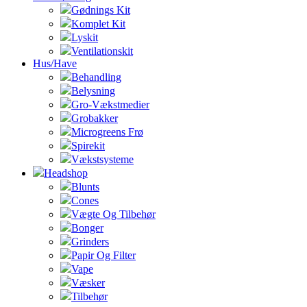
Gødnings Kit
Komplet Kit
Lyskit
Ventilationskit
Hus/Have
Behandling
Belysning
Gro-Vækstmedier
Grobakker
Microgreens Frø
Spirekit
Vækstsysteme
Headshop
Blunts
Cones
Vægte Og Tilbehør
Bonger
Grinders
Papir Og Filter
Vape
Væsker
Tilbehør