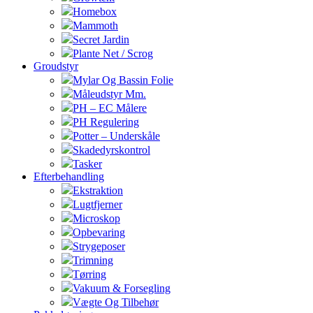
Homebox
Mammoth
Secret Jardin
Plante Net / Scrog
Groudstyr
Mylar Og Bassin Folie
Måleudstyr Mm.
PH – EC Målere
PH Regulering
Potter – Underskåle
Skadedyrskontrol
Tasker
Efterbehandling
Ekstraktion
Lugtfjerner
Microskop
Opbevaring
Strygeposer
Trimning
Tørring
Vakuum & Forsegling
Vægte Og Tilbehør