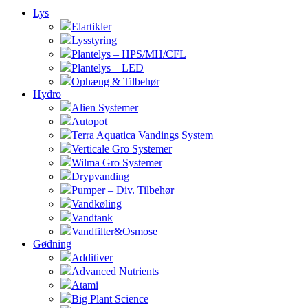
Lys
Elartikler
Lysstyring
Plantelys – HPS/MH/CFL
Plantelys – LED
Ophæng & Tilbehør
Hydro
Alien Systemer
Autopot
Terra Aquatica Vandings System
Verticale Gro Systemer
Wilma Gro Systemer
Drypvanding
Pumper – Div. Tilbehør
Vandkøling
Vandtank
Vandfilter&Osmose
Gødning
Additiver
Advanced Nutrients
Atami
Big Plant Science