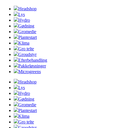
Headshop
Lys
Hydro
Gødning
Gromedie
Plantestart
Klima
Gro telte
Groudstyr
Efterbehandling
Pakkeløsninger
Microgreens
Headshop
Lys
Hydro
Gødning
Gromedie
Plantestart
Klima
Gro telte
Groudstyr