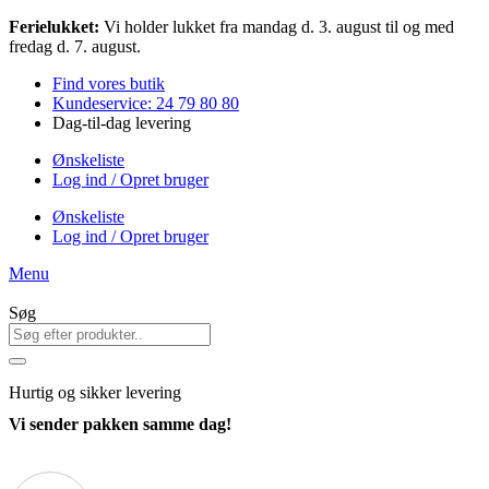
Videre
Ferielukket:
Vi holder lukket fra mandag d. 3. august til og med
til
fredag d. 7. august.
indhold
Find vores butik
Kundeservice: 24 79 80 80
Dag-til-dag levering
Ønskeliste
Log ind / Opret bruger
Ønskeliste
Log ind / Opret bruger
Menu
Søg
Hurtig
og sikker levering
Vi sender pakken samme dag!