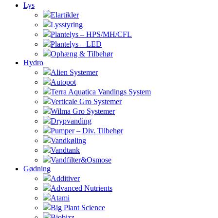
Lys
Elartikler
Lysstyring
Plantelys – HPS/MH/CFL
Plantelys – LED
Ophæng & Tilbehør
Hydro
Alien Systemer
Autopot
Terra Aquatica Vandings System
Verticale Gro Systemer
Wilma Gro Systemer
Drypvanding
Pumper – Div. Tilbehør
Vandkøling
Vandtank
Vandfilter&Osmose
Gødning
Additiver
Advanced Nutrients
Atami
Big Plant Science
Biobizz