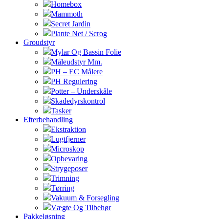
Homebox
Mammoth
Secret Jardin
Plante Net / Scrog
Groudstyr
Mylar Og Bassin Folie
Måleudstyr Mm.
PH – EC Målere
PH Regulering
Potter – Underskåle
Skadedyrskontrol
Tasker
Efterbehandling
Ekstraktion
Lugtfjerner
Microskop
Opbevaring
Strygeposer
Trimning
Tørring
Vakuum & Forsegling
Vægte Og Tilbehør
Pakkeløsning