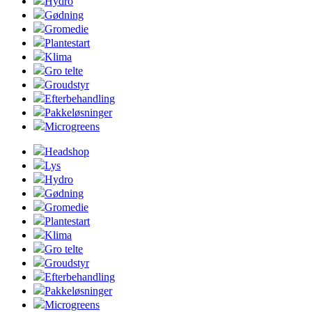
Hydro
Gødning
Gromedie
Plantestart
Klima
Gro telte
Groudstyr
Efterbehandling
Pakkeløsninger
Microgreens
Headshop
Lys
Hydro
Gødning
Gromedie
Plantestart
Klima
Gro telte
Groudstyr
Efterbehandling
Pakkeløsninger
Microgreens