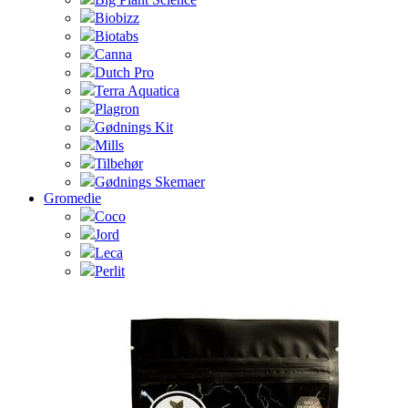
Biobizz
Biotabs
Canna
Dutch Pro
Terra Aquatica
Plagron
Gødnings Kit
Mills
Tilbehør
Gødnings Skemaer
Gromedie
Coco
Jord
Leca
Perlit