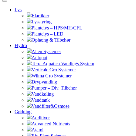
Lys
Elartikler
Lysstyring
Plantelys – HPS/MH/CFL
Plantelys – LED
Ophæng & Tilbehør
Hydro
Alien Systemer
Autopot
Terra Aquatica Vandings System
Verticale Gro Systemer
Wilma Gro Systemer
Drypvanding
Pumper – Div. Tilbehør
Vandkøling
Vandtank
Vandfilter&Osmose
Gødning
Additiver
Advanced Nutrients
Atami
Big Plant Science