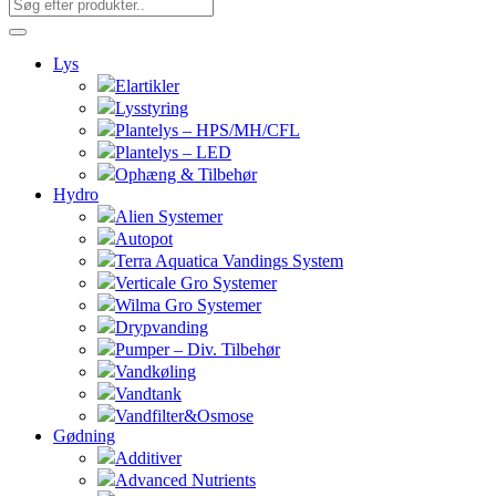
Lys
Elartikler
Lysstyring
Plantelys – HPS/MH/CFL
Plantelys – LED
Ophæng & Tilbehør
Hydro
Alien Systemer
Autopot
Terra Aquatica Vandings System
Verticale Gro Systemer
Wilma Gro Systemer
Drypvanding
Pumper – Div. Tilbehør
Vandkøling
Vandtank
Vandfilter&Osmose
Gødning
Additiver
Advanced Nutrients