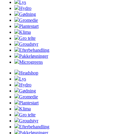
Lys
Hydro
Gødning
Gromedie
Plantestart
Klima
Gro telte
Groudstyr
Efterbehandling
Pakkeløsninger
Microgreens
Headshop
Lys
Hydro
Gødning
Gromedie
Plantestart
Klima
Gro telte
Groudstyr
Efterbehandling
Pakkeløsninger