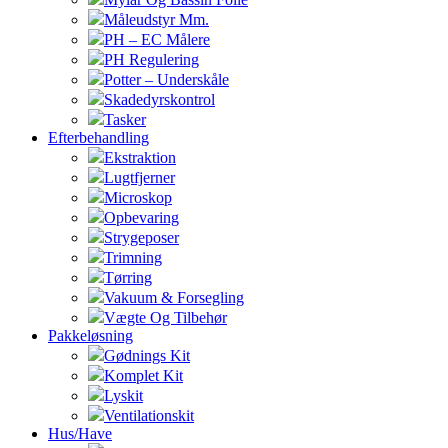
Måleudstyr Mm.
PH – EC Målere
PH Regulering
Potter – Underskåle
Skadedyrskontrol
Tasker
Efterbehandling
Ekstraktion
Lugtfjerner
Microskop
Opbevaring
Strygeposer
Trimning
Tørring
Vakuum & Forsegling
Vægte Og Tilbehør
Pakkeløsning
Gødnings Kit
Komplet Kit
Lyskit
Ventilationskit
Hus/Have