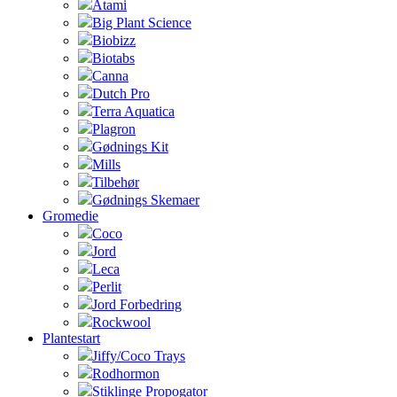
Atami
Big Plant Science
Biobizz
Biotabs
Canna
Dutch Pro
Terra Aquatica
Plagron
Gødnings Kit
Mills
Tilbehør
Gødnings Skemaer
Gromedie
Coco
Jord
Leca
Perlit
Jord Forbedring
Rockwool
Plantestart
Jiffy/Coco Trays
Rodhormon
Stiklinge Propogator