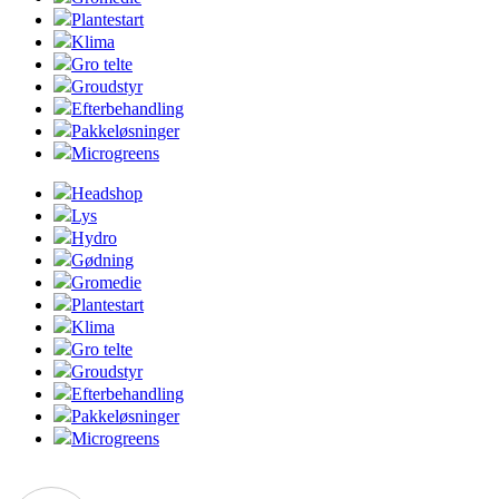
Plantestart
Klima
Gro telte
Groudstyr
Efterbehandling
Pakkeløsninger
Microgreens
Headshop
Lys
Hydro
Gødning
Gromedie
Plantestart
Klima
Gro telte
Groudstyr
Efterbehandling
Pakkeløsninger
Microgreens