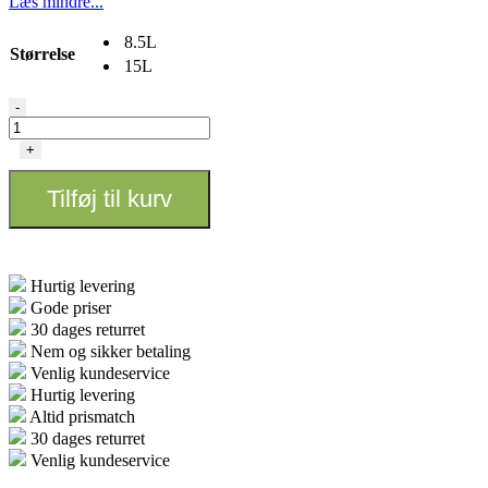
Læs mindre...
8.5L
Størrelse
15L
Easy2Grow
-
add
on
+
Kit
antal
Tilføj til kurv
Hurtig levering
Gode priser
30 dages returret
Nem og sikker betaling
Venlig kundeservice
Hurtig levering
Altid prismatch
30 dages returret
Venlig kundeservice