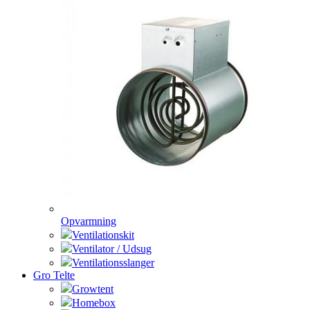
Opvarmning
Ventilationskit
Ventilator / Udsug
Ventilationsslanger
Gro Telte
Growtent
Homebox