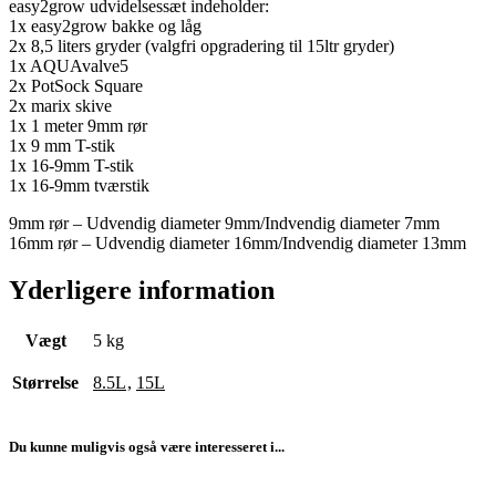
easy2grow udvidelsessæt indeholder:
1x easy2grow bakke og låg
2x 8,5 liters gryder (valgfri opgradering til 15ltr gryder)
1x AQUAvalve5
2x PotSock Square
2x marix skive
1x 1 meter 9mm rør
1x 9 mm T-stik
1x 16-9mm T-stik
1x 16-9mm tværstik
9mm rør – Udvendig diameter 9mm/Indvendig diameter 7mm
16mm rør – Udvendig diameter 16mm/Indvendig diameter 13mm
Yderligere information
Vægt
5 kg
Størrelse
8.5L
,
15L
Du kunne muligvis også være interesseret i...