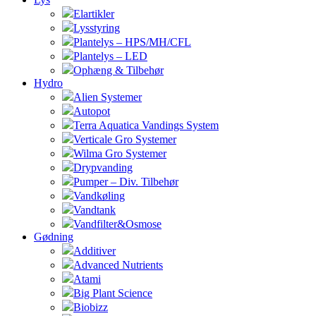
Elartikler
Lysstyring
Plantelys – HPS/MH/CFL
Plantelys – LED
Ophæng & Tilbehør
Hydro
Alien Systemer
Autopot
Terra Aquatica Vandings System
Verticale Gro Systemer
Wilma Gro Systemer
Drypvanding
Pumper – Div. Tilbehør
Vandkøling
Vandtank
Vandfilter&Osmose
Gødning
Additiver
Advanced Nutrients
Atami
Big Plant Science
Biobizz