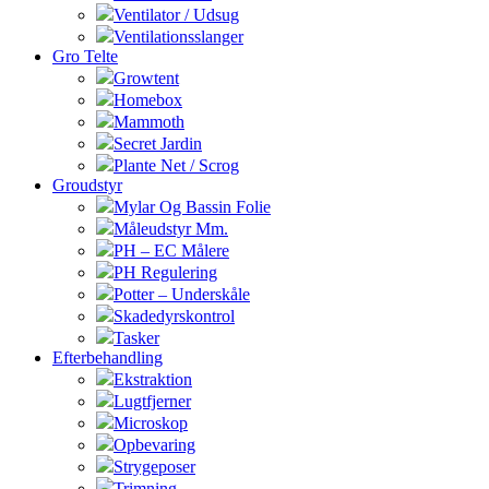
Ventilator / Udsug
Ventilationsslanger
Gro Telte
Growtent
Homebox
Mammoth
Secret Jardin
Plante Net / Scrog
Groudstyr
Mylar Og Bassin Folie
Måleudstyr Mm.
PH – EC Målere
PH Regulering
Potter – Underskåle
Skadedyrskontrol
Tasker
Efterbehandling
Ekstraktion
Lugtfjerner
Microskop
Opbevaring
Strygeposer
Trimning