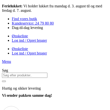
Videre
Ferielukket:
Vi holder lukket fra mandag d. 3. august til og med
til
fredag d. 7. august.
indhold
Find vores butik
Kundeservice: 24 79 80 80
Dag-til-dag levering
Ønskeliste
Log ind / Opret bruger
Ønskeliste
Log ind / Opret bruger
Menu
Søg
Hurtig
og sikker levering
Vi sender pakken samme dag!