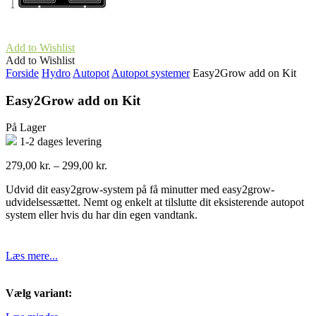
Add to Wishlist
Add to Wishlist
Forside
Hydro
Autopot
Autopot systemer
Easy2Grow add on Kit
Easy2Grow add on Kit
På Lager
1-2 dages levering
Prisinterval:
279,00
kr.
–
299,00
kr.
279,00 kr.
Udvid dit easy2grow-system på få minutter med easy2grow-
til
udvidelsessættet. Nemt og enkelt at tilslutte dit eksisterende autopot
299,00 kr.
system eller hvis du har din egen vandtank.
Læs mere...
Vælg variant: