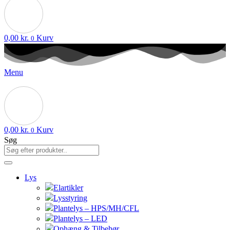
0,00
kr.
Kurv
0
Menu
0,00
kr.
Kurv
0
Søg
Lys
Elartikler
Lysstyring
Plantelys – HPS/MH/CFL
Plantelys – LED
Ophæng & Tilbehør