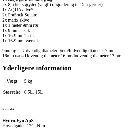
2x 8,5 liters gryder (valgfri opgradering til 15ltr gryder)
1x AQUAvalve5
2x PotSock Square
2x marix skive
1x 1 meter 9mm rør
1x 9 mm T-stik
1x 16-9mm T-stik
1x 16-9mm tværstik
9mm rør – Udvendig diameter 9mm/Indvendig diameter 7mm
16mm rør – Udvendig diameter 16mm/Indvendig diameter 13mm
Yderligere information
Vægt
5 kg
Størrelse
8.5L
,
15L
Kontakt
Hydro-Fyn ApS
Hovedgaden 12C, Nim