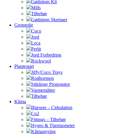
Gødnings Kit
Mills
Tilbehør
Gødnings Skemaer
Gromedie
Coco
Jord
Leca
Perlit
Jord Forbedring
Rockwool
Plantestart
Jiffy/Coco Trays
Rodhormon
Stiklinge Propogator
Varmemåtter
Tilbehør
Klima
Blæsere – Cirkulation
Co2
Fittings – Tilbehør
Hygro & Thermometer
Klimastyring