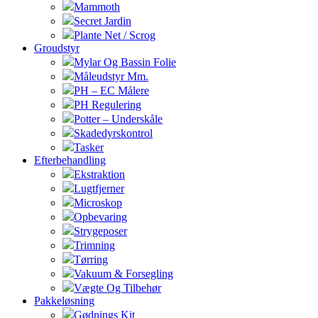
Mammoth
Secret Jardin
Plante Net / Scrog
Groudstyr
Mylar Og Bassin Folie
Måleudstyr Mm.
PH – EC Målere
PH Regulering
Potter – Underskåle
Skadedyrskontrol
Tasker
Efterbehandling
Ekstraktion
Lugtfjerner
Microskop
Opbevaring
Strygeposer
Trimning
Tørring
Vakuum & Forsegling
Vægte Og Tilbehør
Pakkeløsning
Gødnings Kit