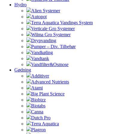
Hydro
Alien Systemer
Autopot
Terra Aquatica Vandings System
Verticale Gro Systemer
Wilma Gro Systemer
Drypvanding
Pumper – Div. Tilbehør
Vandkøling
Vandtank
Vandfilter&Osmose
Gødning
Additiver
Advanced Nutrients
Atami
Big Plant Science
Biobizz
Biotabs
Canna
Dutch Pro
Terra Aquatica
Plagron