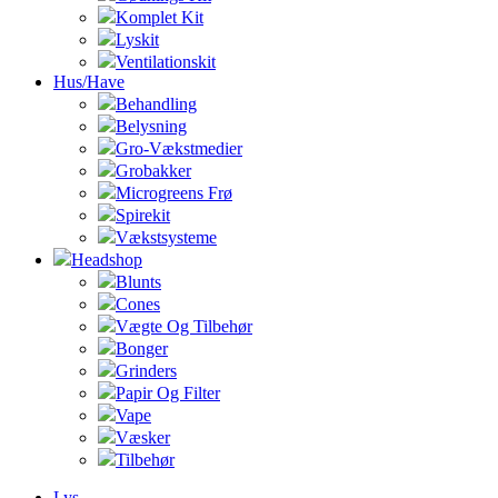
Komplet Kit
Lyskit
Ventilationskit
Hus/Have
Behandling
Belysning
Gro-Vækstmedier
Grobakker
Microgreens Frø
Spirekit
Vækstsysteme
Headshop
Blunts
Cones
Vægte Og Tilbehør
Bonger
Grinders
Papir Og Filter
Vape
Væsker
Tilbehør
Lys