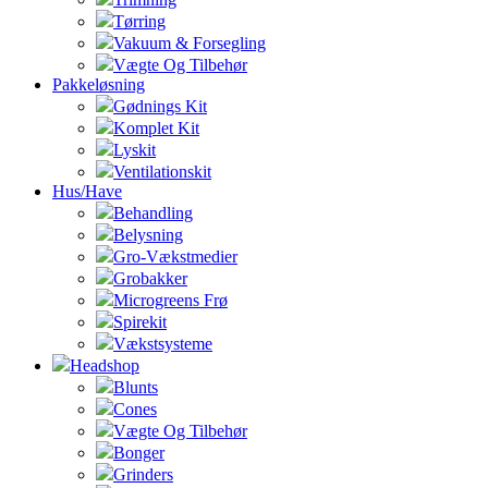
Tørring
Vakuum & Forsegling
Vægte Og Tilbehør
Pakkeløsning
Gødnings Kit
Komplet Kit
Lyskit
Ventilationskit
Hus/Have
Behandling
Belysning
Gro-Vækstmedier
Grobakker
Microgreens Frø
Spirekit
Vækstsysteme
Headshop
Blunts
Cones
Vægte Og Tilbehør
Bonger
Grinders