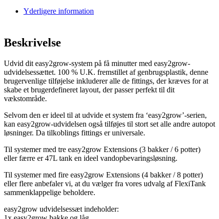
Yderligere information
Beskrivelse
Udvid dit easy2grow-system på få minutter med easy2grow-
udvidelsessættet. 100 % U.K. fremstillet af genbrugsplastik, denne
brugervenlige tilføjelse inkluderer alle de fittings, der kræves for at
skabe et brugerdefineret layout, der passer perfekt til dit
vækstområde.
Selvom den er ideel til at udvide et system fra ‘easy2grow’-serien,
kan easy2grow-udvidelsen også tilføjes til stort set alle andre autopot
løsninger. Da tilkoblings fittings er universale.
Til systemer med tre easy2grow Extensions (3 bakker / 6 potter)
eller færre er 47L tank en ideel vandopbevaringsløsning.
Til systemer med fire easy2grow Extensions (4 bakker / 8 potter)
eller flere anbefaler vi, at du vælger fra vores udvalg af FlexiTank
sammenklappelige beholdere.
easy2grow udvidelsessæt indeholder:
1x easy2grow bakke og låg