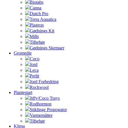
Biotabs
Canna
Dutch Pro
Terra Aquatica
Plagron
Gødnings Kit
Mills
Tilbehør
Gødnings Skemaer
Gromedie
Coco
Jord
Leca
Perlit
Jord Forbedring
Rockwool
Plantestart
Jiffy/Coco Trays
Rodhormon
Stiklinge Propogator
Varmemåtter
Tilbehør
Klima