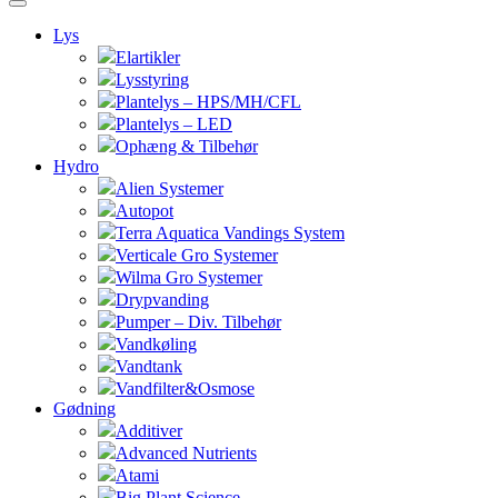
Lys
Elartikler
Lysstyring
Plantelys – HPS/MH/CFL
Plantelys – LED
Ophæng & Tilbehør
Hydro
Alien Systemer
Autopot
Terra Aquatica Vandings System
Verticale Gro Systemer
Wilma Gro Systemer
Drypvanding
Pumper – Div. Tilbehør
Vandkøling
Vandtank
Vandfilter&Osmose
Gødning
Additiver
Advanced Nutrients
Atami
Big Plant Science