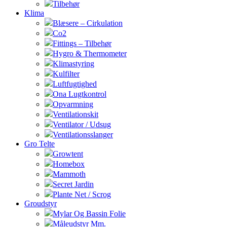
Tilbehør
Klima
Blæsere – Cirkulation
Co2
Fittings – Tilbehør
Hygro & Thermometer
Klimastyring
Kulfilter
Luftfugtighed
Ona Lugtkontrol
Opvarmning
Ventilationskit
Ventilator / Udsug
Ventilationsslanger
Gro Telte
Growtent
Homebox
Mammoth
Secret Jardin
Plante Net / Scrog
Groudstyr
Mylar Og Bassin Folie
Måleudstyr Mm.