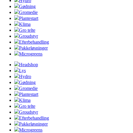
Hydro
Gødning
Gromedie
Plantestart
Klima
Gro telte
Groudstyr
Efterbehandling
Pakkeløsninger
Microgreens
Headshop
Lys
Hydro
Gødning
Gromedie
Plantestart
Klima
Gro telte
Groudstyr
Efterbehandling
Pakkeløsninger
Microgreens