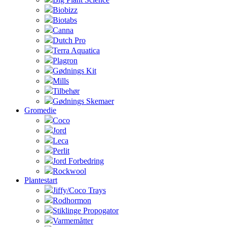
Biobizz
Biotabs
Canna
Dutch Pro
Terra Aquatica
Plagron
Gødnings Kit
Mills
Tilbehør
Gødnings Skemaer
Gromedie
Coco
Jord
Leca
Perlit
Jord Forbedring
Rockwool
Plantestart
Jiffy/Coco Trays
Rodhormon
Stiklinge Propogator
Varmemåtter