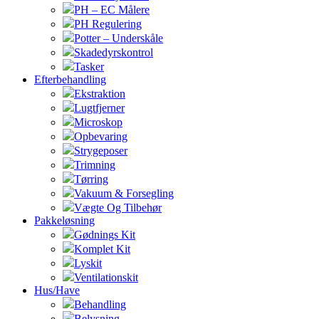
PH – EC Målere
PH Regulering
Potter – Underskåle
Skadedyrskontrol
Tasker
Efterbehandling
Ekstraktion
Lugtfjerner
Microskop
Opbevaring
Strygeposer
Trimning
Tørring
Vakuum & Forsegling
Vægte Og Tilbehør
Pakkeløsning
Gødnings Kit
Komplet Kit
Lyskit
Ventilationskit
Hus/Have
Behandling
Belysning